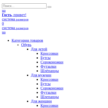
ua
Гость
, привет!
система
размеров
0
система
размеров
ua
Категории товаров
Обувь
Для детей
Кроссовки
Бутсы
Сороконожки
Футзалки
Шлёпанцы
Для мужчин
Кроссовки
Бутсы
Сороконожки
Футзалки
Шлепанцы
Для женщин
Кроссовки