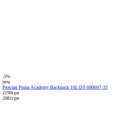
-5%
new
Рюкзак Puma Academy Backpack 19L DT-090697-35
2190
грн
2081
грн