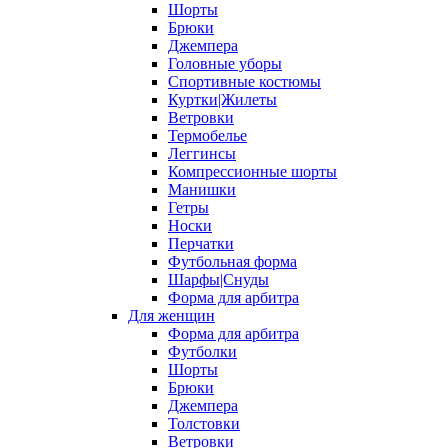
Шорты
Брюки
Джемпера
Головные уборы
Спортивные костюмы
Куртки|Жилеты
Ветровки
Термобелье
Леггинсы
Компрессионные шорты
Манишки
Гетры
Носки
Перчатки
Футбольная форма
Шарфы|Снуды
Форма для арбитра
Для женщин
Форма для арбитра
Футболки
Шорты
Брюки
Джемпера
Толстовки
Ветровки