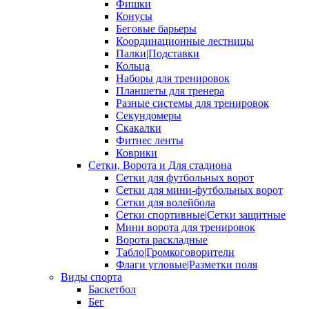
Фишки
Конусы
Беговые барьеры
Координационные лестницы
Палки|Подставки
Кольца
Наборы для тренировок
Планшеты для тренера
Разные системы для тренировок
Секундомеры
Скакалки
Фитнес ленты
Коврики
Сетки, Ворота и Для стадиона
Сетки для футбольных ворот
Сетки для мини-футбольных ворот
Сетки для волейбола
Сетки спортивные|Сетки защитные
Мини ворота для тренировок
Ворота раскладные
Табло|Громкоговорители
Флаги угловые|Разметки поля
Виды спорта
Баскетбол
Бег