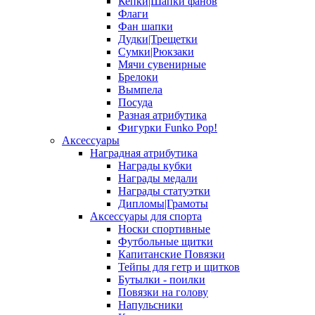
Кепки|Шапки фанов
Флаги
Фан шапки
Дудки|Трещетки
Сумки|Рюкзаки
Мячи сувенирные
Брелоки
Вымпела
Посуда
Разная атрибутика
Фигурки Funko Pop!
Аксессуары
Наградная атрибутика
Награды кубки
Награды медали
Награды статуэтки
Дипломы|Грамоты
Аксессуары для спорта
Носки спортивные
Футбольные щитки
Капитанские Повязки
Тейпы для гетр и щитков
Бутылки - поилки
Повязки на голову
Напульсники