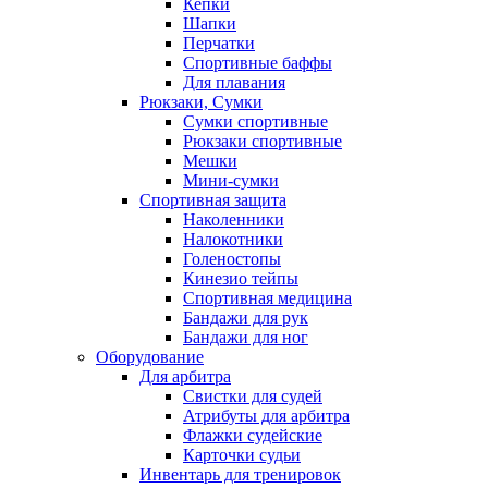
Кепки
Шапки
Перчатки
Спортивные баффы
Для плавания
Рюкзаки, Сумки
Сумки спортивные
Рюкзаки спортивные
Мешки
Мини-сумки
Спортивная защита
Наколенники
Налокотники
Голеностопы
Кинезио тейпы
Спортивная медицина
Бандажи для рук
Бандажи для ног
Оборудование
Для арбитра
Свистки для судей
Атрибуты для арбитра
Флажки судейские
Карточки судьи
Инвентарь для тренировок