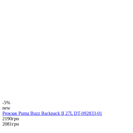
-5%
new
Рюкзак Puma Buzz Backpack II 27L DT-092833-01
2190
грн
2081
грн