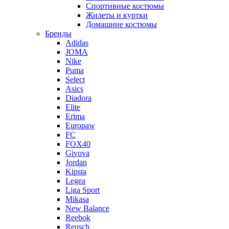
Спортивные костюмы
Жилеты и куртки
Домашние костюмы
Бренды
Adidas
JOMA
Nike
Puma
Select
Asics
Diadora
Elite
Erima
Europaw
FC
FOX40
Givova
Jordan
Kipsta
Legea
Liga Sport
Mikasa
New Balance
Reebok
Reusch