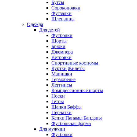
Бутсы
Сороконожки
Футзалки
Шлепанцы
Одежда
Для детей
Футболки
Шорты
Брюки
Джемпера
Ветровки
Спортивные костюмы
Куртки|Жилеты
Манишки
Термобелье
Леггинсы
Компрессионные шорты
Носки
Гетры
Шапки|Баффы
Перчатки
Кепки|Панамы|Банданы
Футбольная форма
Для мужчин
Футболки