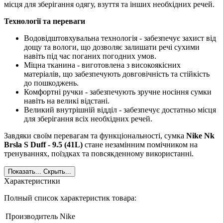
місця для зберігання одягу, взуття та інших необхідних речей.
Технології та переваги
Водовідштовхувальна технологія - забезпечує захист від
дощу та вологи, що дозволяє залишати речі сухими
навіть під час поганих погодних умов.
Міцна тканина - виготовлена з високоякісних
матеріалів, що забезпечують довговічність та стійкість
до пошкоджень.
Комфортні ручки - забезпечують зручне носіння сумки
навіть на великі відстані.
Великий внутрішній відділ - забезпечує достатньо місця
для зберігання всіх необхідних речей.
Завдяки своїм перевагам та функціональності, сумка
Nike Nk
Brsla S Duff - 9.5 (41L)
стане незамінним помічником на
тренуваннях, поїздках та повсякденному використанні.
Показать...
Скрыть...
Характеристики
Полный список характеристик товара:
Производитель
Nike