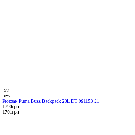
-5%
new
Рюкзак Puma Buzz Backpack 28L DT-091153-21
1790
грн
1701
грн