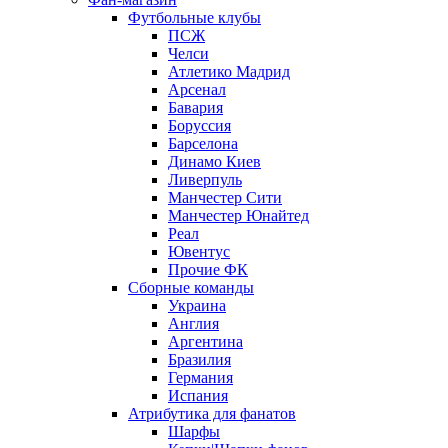
Футбольные клубы
ПСЖ
Челси
Атлетико Мадрид
Арсенал
Бавария
Боруссия
Барселона
Динамо Киев
Ливерпуль
Манчестер Сити
Манчестер Юнайтед
Реал
Ювентус
Прочие ФК
Сборные команды
Украина
Англия
Аргентина
Бразилия
Германия
Испания
Атрибутика для фанатов
Шарфы