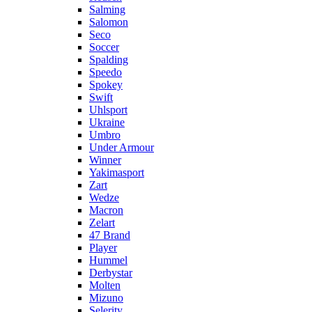
Salming
Salomon
Seco
Soccer
Spalding
Speedo
Spokey
Swift
Uhlsport
Ukraine
Umbro
Under Armour
Winner
Yakimasport
Zart
Wedze
Macron
Zelart
47 Brand
Player
Hummel
Derbystar
Molten
Mizuno
Selerity