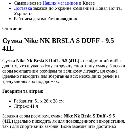
Самовывоз из
Наших магазинов
в Киеве
Доставка
заказов по Украине компанией Новая Почта,
Укрпочта
Работаем для вас
без выходных
Описание
Сумка Nike NK BRSLA S DUFF - 9.5
41L
Сумка
Nike Nk Brsla S Duff - 9.5 (41L)
- це відмінний вибір
для тих, хто шукає якісну та зручну спортивну сумку. Завдяки
своїм компактним розмірам та великому літражу, ця сумка
ідеально підходить для зберігання всіх необхідних речей на
тренуваннях або подорожах.
Габарити та літраж
Габарити: 51 x 28 x 28 см
Літраж: 41 л
Завдяки своїм розмірам, сумка
Nike Nk Brsla S Duff - 9.5
(41L)
ідеально підходить як для повсякденного використання,
так і для спортивних заходів. Вона забезпечить достатньо