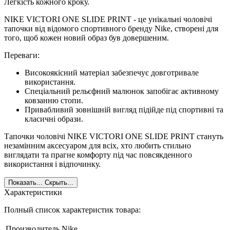
Легкість кожного кроку.
NIKE VICTORI ONE SLIDE PRINT - це унікальні чоловічі
тапочки від відомого спортивного бренду Nike, створені для
того, щоб кожен новий образ був довершеним.
Переваги:
Високоякісний матеріал забезпечує довготривале
використання.
Спеціальний рельєфний малюнок запобігає активному
ковзанню стопи.
Привабливий зовнішній вигляд підійде під спортивні та
класичні образи.
Тапочки чоловічі NIKE VICTORI ONE SLIDE PRINT стануть
незамінним аксесуаром для всіх, хто любить стильно
виглядати та прагне комфорту під час повсякденного
використання і відпочинку.
Показать...
Скрыть...
Характеристики
Полный список характеристик товара:
Производитель
Nike