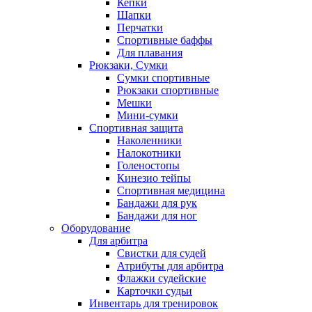
Кепки
Шапки
Перчатки
Спортивные баффы
Для плавания
Рюкзаки, Сумки
Сумки спортивные
Рюкзаки спортивные
Мешки
Мини-сумки
Спортивная защита
Наколенники
Налокотники
Голеностопы
Кинезио тейпы
Спортивная медицина
Бандажи для рук
Бандажи для ног
Оборудование
Для арбитра
Свистки для судей
Атрибуты для арбитра
Флажки судейские
Карточки судьи
Инвентарь для тренировок