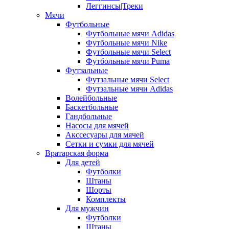
Леггинсы|Треки
Мячи
Футбольные
Футбольные мячи Adidas
Футбольные мячи Nike
Футбольные мячи Select
Футбольные мячи Puma
Футзальные
Футзальные мячи Select
Футзальные мячи Adidas
Волейбольные
Баскетбольные
Гандбольные
Насосы для мячей
Акссесуары для мячей
Сетки и сумки для мячей
Вратарская форма
Для детей
Футболки
Штаны
Шорты
Комплекты
Для мужчин
Футболки
Штаны