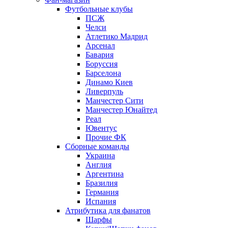
Футбольные клубы
ПСЖ
Челси
Атлетико Мадрид
Арсенал
Бавария
Боруссия
Барселона
Динамо Киев
Ливерпуль
Манчестер Сити
Манчестер Юнайтед
Реал
Ювентус
Прочие ФК
Сборные команды
Украина
Англия
Аргентина
Бразилия
Германия
Испания
Атрибутика для фанатов
Шарфы