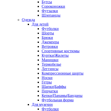
Бутсы
Сороконожки
Футзалки
Шлепанцы
Одежда
Для детей
Футболки
Шорты
Брюки
Джемпера
Ветровки
Спортивные костюмы
Куртки|Жилеты
Манишки
Термобелье
Леггинсы
Компрессионные шорты
Носки
Гетры
Шапки|Баффы
Перчатки
Кепки|Панамы|Банданы
Футбольная форма
Для мужчин
Футболки