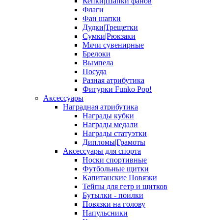
Кепки|Шапки фанов
Флаги
Фан шапки
Дудки|Трещетки
Сумки|Рюкзаки
Мячи сувенирные
Брелоки
Вымпела
Посуда
Разная атрибутика
Фигурки Funko Pop!
Аксессуары
Наградная атрибутика
Награды кубки
Награды медали
Награды статуэтки
Дипломы|Грамоты
Аксессуары для спорта
Носки спортивные
Футбольные щитки
Капитанские Повязки
Тейпы для гетр и щитков
Бутылки - поилки
Повязки на голову
Напульсники