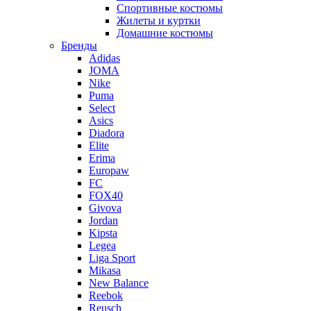
Спортивные костюмы
Жилеты и куртки
Домашние костюмы
Бренды
Adidas
JOMA
Nike
Puma
Select
Asics
Diadora
Elite
Erima
Europaw
FC
FOX40
Givova
Jordan
Kipsta
Legea
Liga Sport
Mikasa
New Balance
Reebok
Reusch