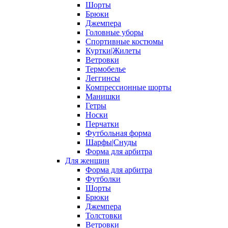
Шорты
Брюки
Джемпера
Головные уборы
Спортивные костюмы
Куртки|Жилеты
Ветровки
Термобелье
Леггинсы
Компрессионные шорты
Манишки
Гетры
Носки
Перчатки
Футбольная форма
Шарфы|Снуды
Форма для арбитра
Для женщин
Форма для арбитра
Футболки
Шорты
Брюки
Джемпера
Толстовки
Ветровки