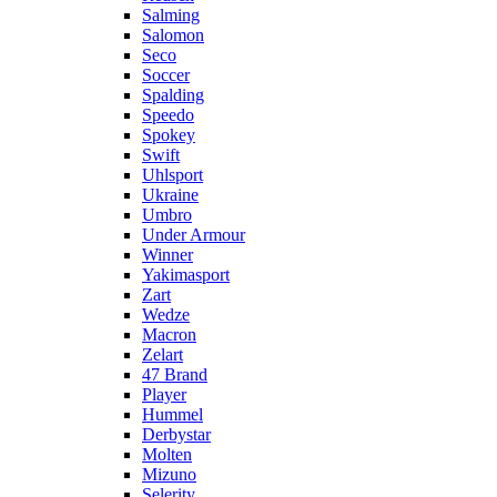
Salming
Salomon
Seco
Soccer
Spalding
Speedo
Spokey
Swift
Uhlsport
Ukraine
Umbro
Under Armour
Winner
Yakimasport
Zart
Wedze
Macron
Zelart
47 Brand
Player
Hummel
Derbystar
Molten
Mizuno
Selerity