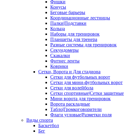
Фишки
Конусы
Беговые барьеры
Координационные лестницы
Палки|Подставки
Кольца
Наборы для тренировок
Планшеты для тренера
Разные системы для тренировок
Секундомеры
Скакалки
Фитнес ленты
Коврики
Сетки, Ворота и Для стадиона
Сетки для футбольных ворот
Сетки для мини-футбольных ворот
Сетки для волейбола
Сетки спортивные|Сетки защитные
Мини ворота для тренировок
Ворота раскладные
Табло|Громкоговорители
Флаги угловые|Разметки поля
Виды спорта
Баскетбол
Бег