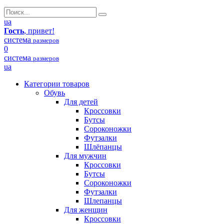
ua
Гость
, привет!
система
размеров
0
система
размеров
ua
Категории товаров
Обувь
Для детей
Кроссовки
Бутсы
Сороконожки
Футзалки
Шлёпанцы
Для мужчин
Кроссовки
Бутсы
Сороконожки
Футзалки
Шлепанцы
Для женщин
Кроссовки