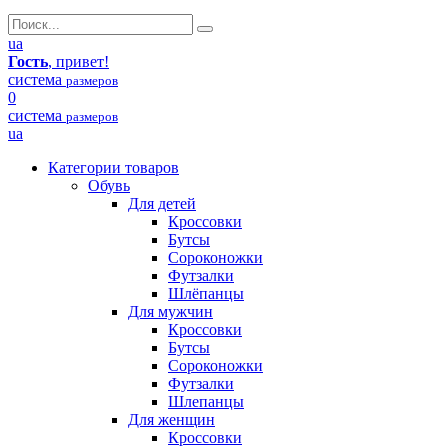
ua
Гость
, привет!
система
размеров
0
система
размеров
ua
Категории товаров
Обувь
Для детей
Кроссовки
Бутсы
Сороконожки
Футзалки
Шлёпанцы
Для мужчин
Кроссовки
Бутсы
Сороконожки
Футзалки
Шлепанцы
Для женщин
Кроссовки