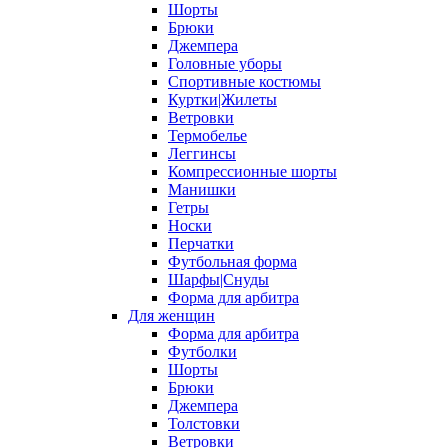
Шорты
Брюки
Джемпера
Головные уборы
Спортивные костюмы
Куртки|Жилеты
Ветровки
Термобелье
Леггинсы
Компрессионные шорты
Манишки
Гетры
Носки
Перчатки
Футбольная форма
Шарфы|Снуды
Форма для арбитра
Для женщин
Форма для арбитра
Футболки
Шорты
Брюки
Джемпера
Толстовки
Ветровки