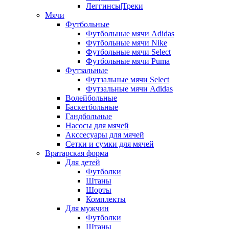
Леггинсы|Треки
Мячи
Футбольные
Футбольные мячи Adidas
Футбольные мячи Nike
Футбольные мячи Select
Футбольные мячи Puma
Футзальные
Футзальные мячи Select
Футзальные мячи Adidas
Волейбольные
Баскетбольные
Гандбольные
Насосы для мячей
Акссесуары для мячей
Сетки и сумки для мячей
Вратарская форма
Для детей
Футболки
Штаны
Шорты
Комплекты
Для мужчин
Футболки
Штаны