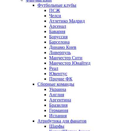
Футбольные клубы
ПСЖ
Челси
Атлетико Мадрид
Арсенал
Бавария
Боруссия
Барселона
Динамо Киев
Ливерпуль
Манчестер Сити
Манчестер Юнайтед
Реал
Ювентус
Прочие ФК
Сборные команды
Украина
Англия
Аргентина
Бразилия
Германия
Испания
Атрибутика для фанатов
Шарфы