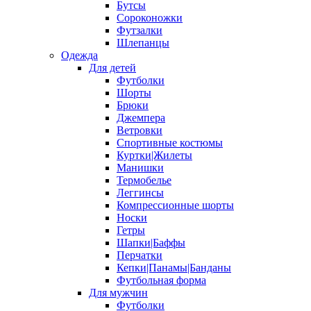
Бутсы
Сороконожки
Футзалки
Шлепанцы
Одежда
Для детей
Футболки
Шорты
Брюки
Джемпера
Ветровки
Спортивные костюмы
Куртки|Жилеты
Манишки
Термобелье
Леггинсы
Компрессионные шорты
Носки
Гетры
Шапки|Баффы
Перчатки
Кепки|Панамы|Банданы
Футбольная форма
Для мужчин
Футболки