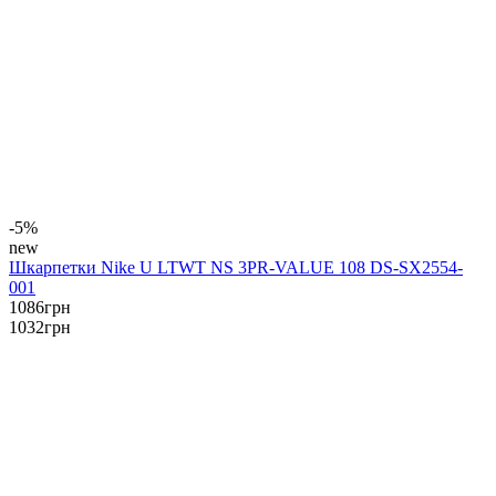
-5%
new
Шкарпетки Nike U LTWT NS 3PR-VALUE 108 DS-SX2554-
001
1086
грн
1032
грн