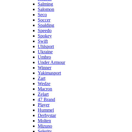
Salming
Salomon
Seco
Soccer
Spalding
Speedo
Spokey
Swift
Uhlsport
Ukraine
Umbro
Under Armour
Winner
Yakimasport
Zart
Wedze
Macron
Zelart
47 Brand
Player
Hummel
Derbystar
Molten
Mizuno
Selerity