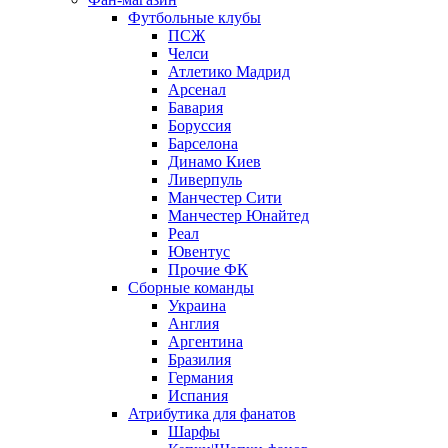
Футбольные клубы
ПСЖ
Челси
Атлетико Мадрид
Арсенал
Бавария
Боруссия
Барселона
Динамо Киев
Ливерпуль
Манчестер Сити
Манчестер Юнайтед
Реал
Ювентус
Прочие ФК
Сборные команды
Украина
Англия
Аргентина
Бразилия
Германия
Испания
Атрибутика для фанатов
Шарфы