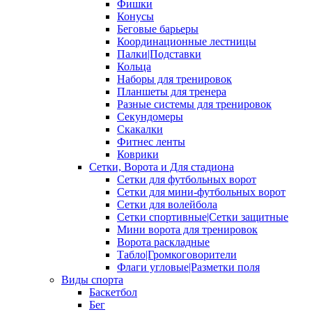
Фишки
Конусы
Беговые барьеры
Координационные лестницы
Палки|Подставки
Кольца
Наборы для тренировок
Планшеты для тренера
Разные системы для тренировок
Секундомеры
Скакалки
Фитнес ленты
Коврики
Сетки, Ворота и Для стадиона
Сетки для футбольных ворот
Сетки для мини-футбольных ворот
Сетки для волейбола
Сетки спортивные|Сетки защитные
Мини ворота для тренировок
Ворота раскладные
Табло|Громкоговорители
Флаги угловые|Разметки поля
Виды спорта
Баскетбол
Бег