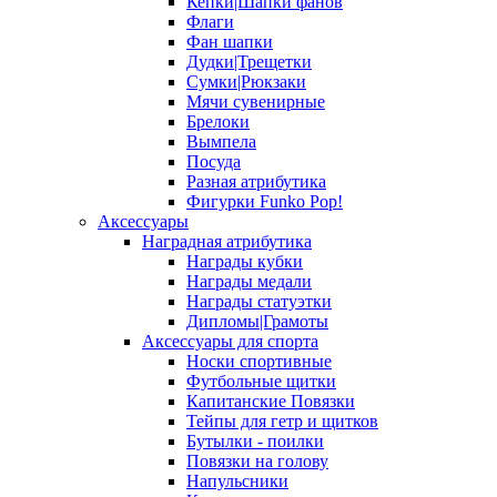
Кепки|Шапки фанов
Флаги
Фан шапки
Дудки|Трещетки
Сумки|Рюкзаки
Мячи сувенирные
Брелоки
Вымпела
Посуда
Разная атрибутика
Фигурки Funko Pop!
Аксессуары
Наградная атрибутика
Награды кубки
Награды медали
Награды статуэтки
Дипломы|Грамоты
Аксессуары для спорта
Носки спортивные
Футбольные щитки
Капитанские Повязки
Тейпы для гетр и щитков
Бутылки - поилки
Повязки на голову
Напульсники