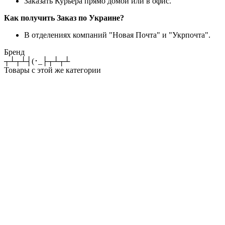
Заказать Курьера прямо домой или в офис.
Как получить Заказ по Украине?
В отделениях компаний "Новая Почта" и "Укрпочта".
Бренд
┬┴┬┴┤(･_├┬┴┬┴
Товары с этой же категории