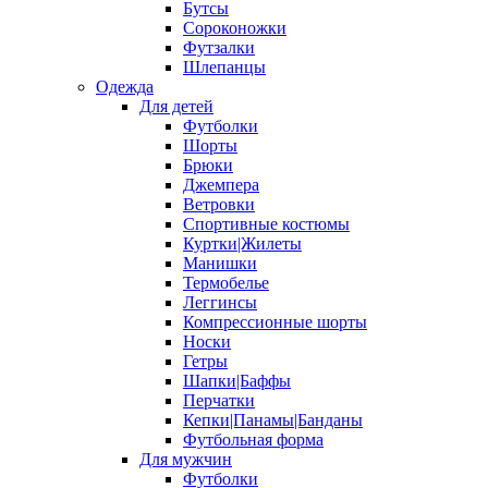
Бутсы
Сороконожки
Футзалки
Шлепанцы
Одежда
Для детей
Футболки
Шорты
Брюки
Джемпера
Ветровки
Спортивные костюмы
Куртки|Жилеты
Манишки
Термобелье
Леггинсы
Компрессионные шорты
Носки
Гетры
Шапки|Баффы
Перчатки
Кепки|Панамы|Банданы
Футбольная форма
Для мужчин
Футболки