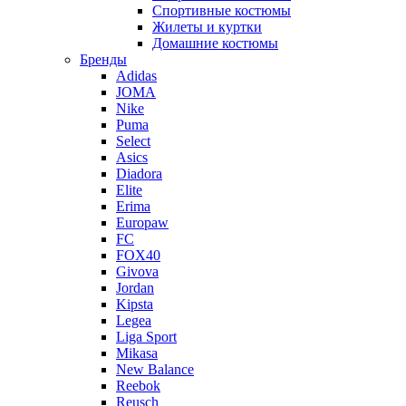
Спортивные костюмы
Жилеты и куртки
Домашние костюмы
Бренды
Adidas
JOMA
Nike
Puma
Select
Asics
Diadora
Elite
Erima
Europaw
FC
FOX40
Givova
Jordan
Kipsta
Legea
Liga Sport
Mikasa
New Balance
Reebok
Reusch