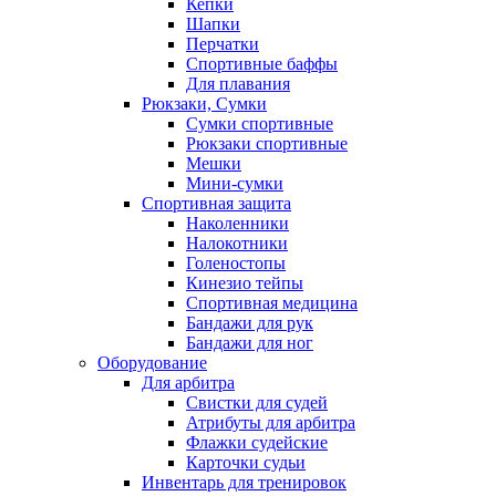
Кепки
Шапки
Перчатки
Спортивные баффы
Для плавания
Рюкзаки, Сумки
Сумки спортивные
Рюкзаки спортивные
Мешки
Мини-сумки
Спортивная защита
Наколенники
Налокотники
Голеностопы
Кинезио тейпы
Спортивная медицина
Бандажи для рук
Бандажи для ног
Оборудование
Для арбитра
Свистки для судей
Атрибуты для арбитра
Флажки судейские
Карточки судьи
Инвентарь для тренировок