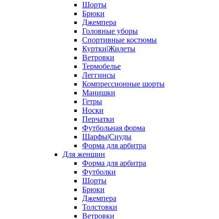
Шорты
Брюки
Джемпера
Головные уборы
Спортивные костюмы
Куртки|Жилеты
Ветровки
Термобелье
Леггинсы
Компрессионные шорты
Манишки
Гетры
Носки
Перчатки
Футбольная форма
Шарфы|Снуды
Форма для арбитра
Для женщин
Форма для арбитра
Футболки
Шорты
Брюки
Джемпера
Толстовки
Ветровки