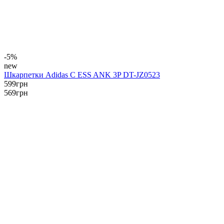
-5%
new
Шкарпетки Adidas C ESS ANK 3P DT-JZ0523
599
грн
569
грн