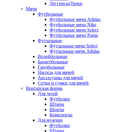
Леггинсы|Треки
Мячи
Футбольные
Футбольные мячи Adidas
Футбольные мячи Nike
Футбольные мячи Select
Футбольные мячи Puma
Футзальные
Футзальные мячи Select
Футзальные мячи Adidas
Волейбольные
Баскетбольные
Гандбольные
Насосы для мячей
Акссесуары для мячей
Сетки и сумки для мячей
Вратарская форма
Для детей
Футболки
Штаны
Шорты
Комплекты
Для мужчин
Футболки
Штаны