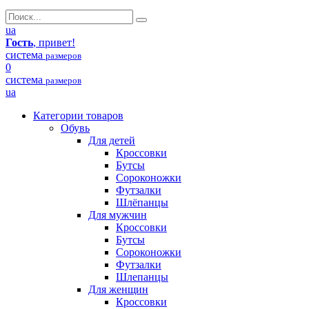
ua
Гость
, привет!
система
размеров
0
система
размеров
ua
Категории товаров
Обувь
Для детей
Кроссовки
Бутсы
Сороконожки
Футзалки
Шлёпанцы
Для мужчин
Кроссовки
Бутсы
Сороконожки
Футзалки
Шлепанцы
Для женщин
Кроссовки