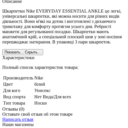
Описание
Шкарпетки Nike EVERYDAY ESSENTIAL ANKLE це легкі,
універсальні шкарпетки, які можна носити для різних видів
діяльності. Вони м'які на дотик і виготовлені з дихаючого
трикотажу для комфорту протягом усього дня. Ребристі
манжети для регульованої посадки. Шкарпетки мають
анатомічний крій, а спеціальний плоский шов у зоні носіння
перешкоджає натирання. В упаковці 3 пари шкарпеток.
Показать...
Скрыть...
Характеристики
Полный список характеристик товара:
Производитель
Nike
Цвет
білий
Для кого
Унисекс
Вид спорта
Нет Вида/Для всех
Тип товара
Носки
Отзывы (0)
Оставьте свой отзыв об этом товаре
Написать отзыв
Наши магазины