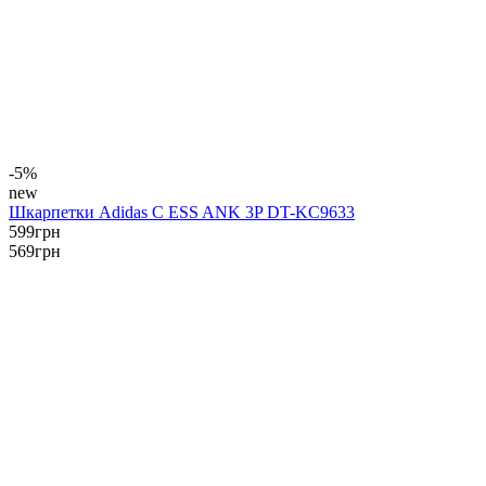
-5%
new
Шкарпетки Adidas C ESS ANK 3P DT-KC9633
599
грн
569
грн