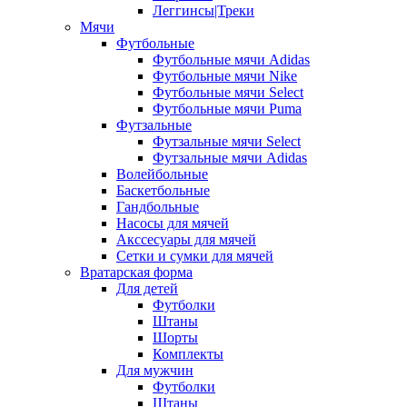
Леггинсы|Треки
Мячи
Футбольные
Футбольные мячи Adidas
Футбольные мячи Nike
Футбольные мячи Select
Футбольные мячи Puma
Футзальные
Футзальные мячи Select
Футзальные мячи Adidas
Волейбольные
Баскетбольные
Гандбольные
Насосы для мячей
Акссесуары для мячей
Сетки и сумки для мячей
Вратарская форма
Для детей
Футболки
Штаны
Шорты
Комплекты
Для мужчин
Футболки
Штаны