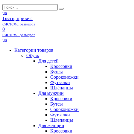
ua
Гость
, привет!
система
размеров
0
система
размеров
ua
Категории товаров
Обувь
Для детей
Кроссовки
Бутсы
Сороконожки
Футзалки
Шлёпанцы
Для мужчин
Кроссовки
Бутсы
Сороконожки
Футзалки
Шлепанцы
Для женщин
Кроссовки