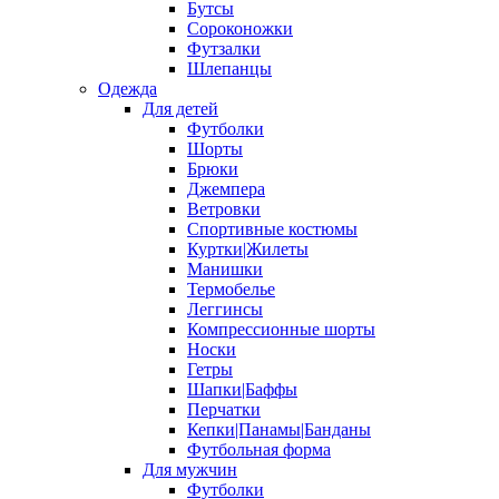
Бутсы
Сороконожки
Футзалки
Шлепанцы
Одежда
Для детей
Футболки
Шорты
Брюки
Джемпера
Ветровки
Спортивные костюмы
Куртки|Жилеты
Манишки
Термобелье
Леггинсы
Компрессионные шорты
Носки
Гетры
Шапки|Баффы
Перчатки
Кепки|Панамы|Банданы
Футбольная форма
Для мужчин
Футболки