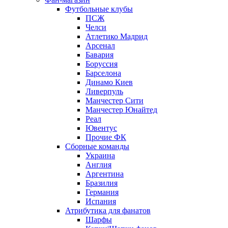
Футбольные клубы
ПСЖ
Челси
Атлетико Мадрид
Арсенал
Бавария
Боруссия
Барселона
Динамо Киев
Ливерпуль
Манчестер Сити
Манчестер Юнайтед
Реал
Ювентус
Прочие ФК
Сборные команды
Украина
Англия
Аргентина
Бразилия
Германия
Испания
Атрибутика для фанатов
Шарфы