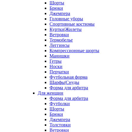
Шорты
Брюки
Джемпера
Головные уборы
Спортивные костюмы
Куртки|Жилеты
Ветровки
Термобелье
Леггинсы
Компрессионные шорты
Манишки
Гетры
Носки
Перчатки
Футбольная форма
Шарфы|Снуды
Форма для арбитра
Для женщин
Форма для арбитра
Футболки
Шорты
Брюки
Джемпера
Толстовки
Ветровки