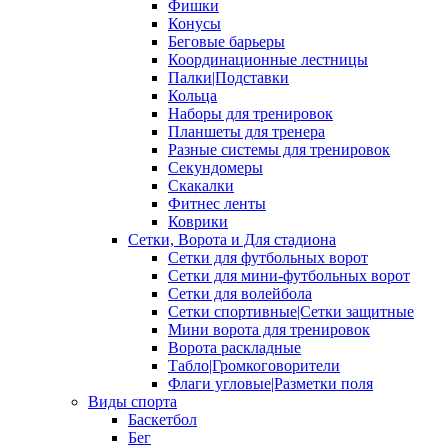
Фишки
Конусы
Беговые барьеры
Координационные лестницы
Палки|Подставки
Кольца
Наборы для тренировок
Планшеты для тренера
Разные системы для тренировок
Секундомеры
Скакалки
Фитнес ленты
Коврики
Сетки, Ворота и Для стадиона
Сетки для футбольных ворот
Сетки для мини-футбольных ворот
Сетки для волейбола
Сетки спортивные|Сетки защитные
Мини ворота для тренировок
Ворота раскладные
Табло|Громкоговорители
Флаги угловые|Разметки поля
Виды спорта
Баскетбол
Бег