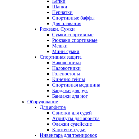
Кепки
Шапки
Перчатки
Спортивные баффы
Для плавания
Рюкзаки, Сумки
Сумки спортивные
Рюкзаки спортивные
Мешки
Мини-сумки
Спортивная защита
Наколенники
Налокотники
Голеностопы
Кинезио тейпы
Спортивная медицина
Бандажи для рук
Бандажи для ног
Оборудование
Для арбитра
Свистки для судей
Атрибуты для арбитра
Флажки судейские
Карточки судьи
Инвентарь для тренировок