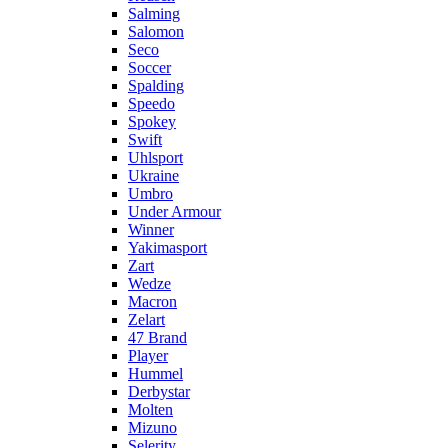
Salming
Salomon
Seco
Soccer
Spalding
Speedo
Spokey
Swift
Uhlsport
Ukraine
Umbro
Under Armour
Winner
Yakimasport
Zart
Wedze
Macron
Zelart
47 Brand
Player
Hummel
Derbystar
Molten
Mizuno
Selerity