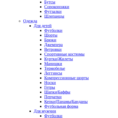
Бутсы
Сороконожки
Футзалки
Шлепанцы
Одежда
Для детей
Футболки
Шорты
Брюки
Джемпера
Ветровки
Спортивные костюмы
Куртки|Жилеты
Манишки
Термобелье
Леггинсы
Компрессионные шорты
Носки
Гетры
Шапки|Баффы
Перчатки
Кепки|Панамы|Банданы
Футбольная форма
Для мужчин
Футболки