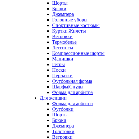
Шорты
Брюки
Джемпера
Головные уборы
Спортивные костюмы
Куртки|Жилеты
Ветровки
Термобелье
Леггинсы
Компрессионные шорты
Манишки
Гетры
Носки
Перчатки
Футбольная форма
Шарфы|Снуды
Форма для арбитра
Для женщин
Форма для арбитра
Футболки
Шорты
Брюки
Джемпера
Толстовки
Ветровки