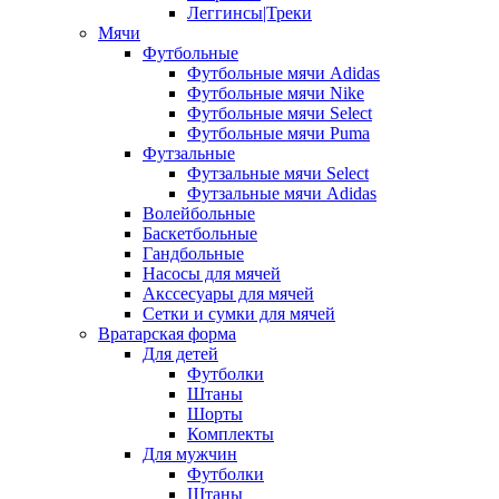
Леггинсы|Треки
Мячи
Футбольные
Футбольные мячи Adidas
Футбольные мячи Nike
Футбольные мячи Select
Футбольные мячи Puma
Футзальные
Футзальные мячи Select
Футзальные мячи Adidas
Волейбольные
Баскетбольные
Гандбольные
Насосы для мячей
Акссесуары для мячей
Сетки и сумки для мячей
Вратарская форма
Для детей
Футболки
Штаны
Шорты
Комплекты
Для мужчин
Футболки
Штаны