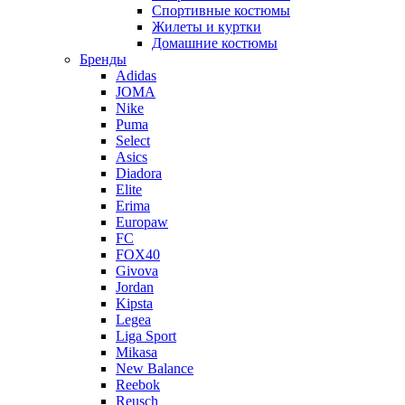
Спортивные костюмы
Жилеты и куртки
Домашние костюмы
Бренды
Adidas
JOMA
Nike
Puma
Select
Asics
Diadora
Elite
Erima
Europaw
FC
FOX40
Givova
Jordan
Kipsta
Legea
Liga Sport
Mikasa
New Balance
Reebok
Reusch