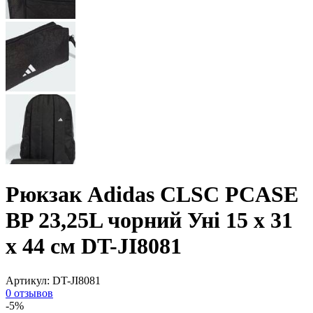
Рюкзак Adidas CLSC PCASE
BP 23,25L чорний Уні 15 х 31
х 44 см DT-JI8081
Артикул:
DT-JI8081
0 отзывов
-5%