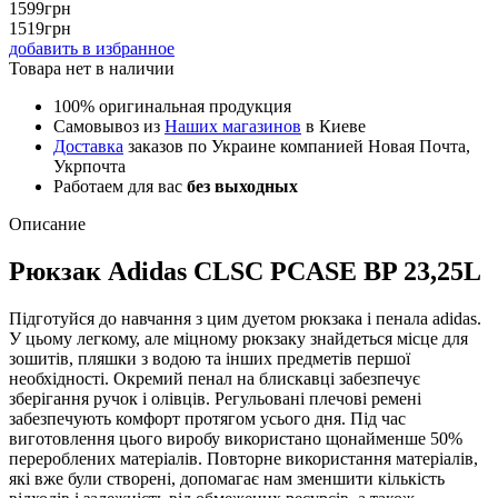
1599
грн
1519
грн
добавить в избранное
Товара нет в наличии
100% оригинальная продукция
Самовывоз из
Наших магазинов
в Киеве
Доставка
заказов по Украине компанией Новая Почта,
Укрпочта
Работаем для вас
без выходных
Описание
Рюкзак Adidas CLSC PCASE BP 23,25L
Підготуйся до навчання з цим дуетом рюкзака і пенала adidas.
У цьому легкому, але міцному рюкзаку знайдеться місце для
зошитів, пляшки з водою та інших предметів першої
необхідності. Окремий пенал на блискавці забезпечує
зберігання ручок і олівців. Регульовані плечові ремені
забезпечують комфорт протягом усього дня. Під час
виготовлення цього виробу використано щонайменше 50%
перероблених матеріалів. Повторне використання матеріалів,
які вже були створені, допомагає нам зменшити кількість