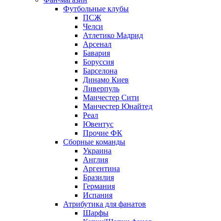
Футбольные клубы
ПСЖ
Челси
Атлетико Мадрид
Арсенал
Бавария
Боруссия
Барселона
Динамо Киев
Ливерпуль
Манчестер Сити
Манчестер Юнайтед
Реал
Ювентус
Прочие ФК
Сборные команды
Украина
Англия
Аргентина
Бразилия
Германия
Испания
Атрибутика для фанатов
Шарфы