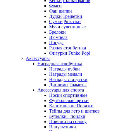
Кепки|Шапки фанов
Флаги
Фан шапки
Дудки|Трещетки
Сумки|Рюкзаки
Мячи сувенирные
Брелоки
Вымпела
Посуда
Разная атрибутика
Фигурки Funko Pop!
Аксессуары
Наградная атрибутика
Награды кубки
Награды медали
Награды статуэтки
Дипломы|Грамоты
Аксессуары для спорта
Носки спортивные
Футбольные щитки
Капитанские Повязки
Тейпы для гетр и щитков
Бутылки - поилки
Повязки на голову
Напульсники