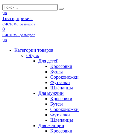
ua
Гость
, привет!
система
размеров
0
система
размеров
ua
Категории товаров
Обувь
Для детей
Кроссовки
Бутсы
Сороконожки
Футзалки
Шлёпанцы
Для мужчин
Кроссовки
Бутсы
Сороконожки
Футзалки
Шлепанцы
Для женщин
Кроссовки