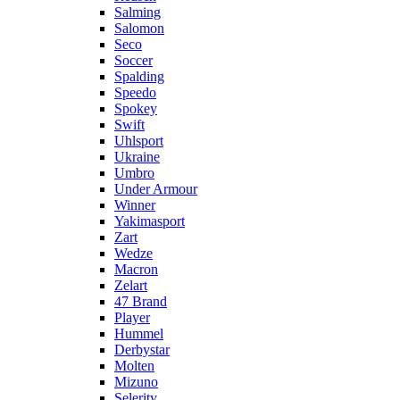
Salming
Salomon
Seco
Soccer
Spalding
Speedo
Spokey
Swift
Uhlsport
Ukraine
Umbro
Under Armour
Winner
Yakimasport
Zart
Wedze
Macron
Zelart
47 Brand
Player
Hummel
Derbystar
Molten
Mizuno
Selerity