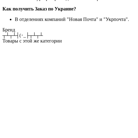
Как получить Заказ по Украине?
В отделениях компаний "Новая Почта" и "Укрпочта".
Бренд
┬┴┬┴┤(･_├┬┴┬┴
Товары с этой же категории