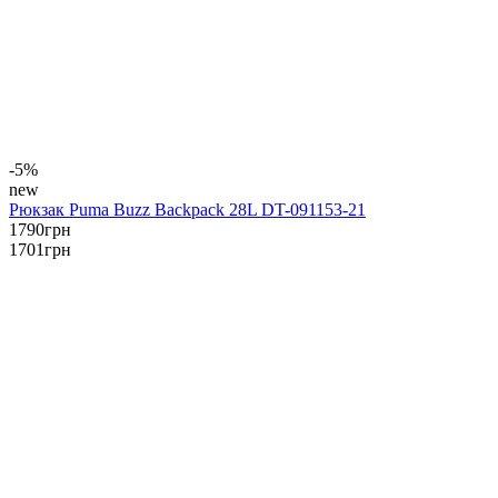
-5%
new
Рюкзак Puma Buzz Backpack 28L DT-091153-21
1790
грн
1701
грн