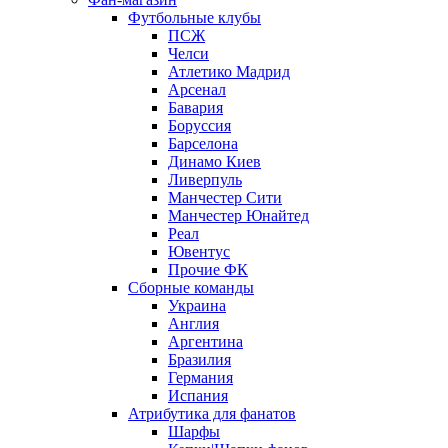
Футбольные клубы
ПСЖ
Челси
Атлетико Мадрид
Арсенал
Бавария
Боруссия
Барселона
Динамо Киев
Ливерпуль
Манчестер Сити
Манчестер Юнайтед
Реал
Ювентус
Прочие ФК
Сборные команды
Украина
Англия
Аргентина
Бразилия
Германия
Испания
Атрибутика для фанатов
Шарфы