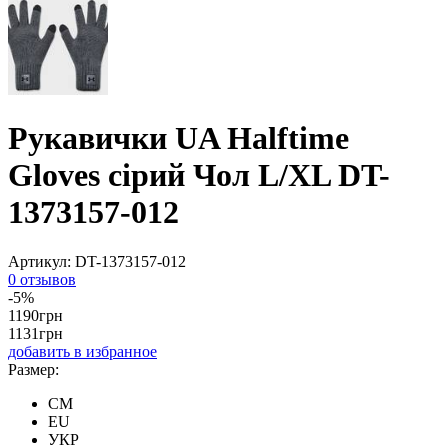
Рукавички UA Halftime
Gloves сірий Чол L/XL DT-
1373157-012
Артикул:
DT-1373157-012
0 отзывов
-5%
1190
грн
1131
грн
добавить в избранное
Размер:
CM
EU
УКР