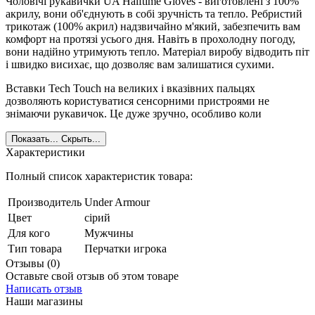
Чоловічі рукавички UA Halftime Glоves - виготовлені з 100%
акрилу, вони об'єднують в собі зручність та тепло. Ребристий
трикотаж (100% акрил) надзвичайно м'який, забезпечить вам
комфорт на протязі усього дня. Навіть в прохолодну погоду,
вони надійно утримують тепло. Матеріал виробу відводить піт
і швидко висихає, що дозволяє вам залишатися сухими.
Вставки Tech Touch на великих і вказівних пальцях
дозволяють користуватися сенсорними пристроями не
знімаючи рукавичок. Це дуже зручно, особливо коли
Показать...
Скрыть...
Характеристики
Полный список характеристик товара:
Производитель
Under Armour
Цвет
сірий
Для кого
Мужчины
Тип товара
Перчатки игрока
Отзывы (0)
Оставьте свой отзыв об этом товаре
Написать отзыв
Наши магазины