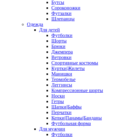
Бутсы
Сороконожки
Футзалки
Шлепанцы
Одежда
Для детей
Футболки
Шорты
Брюки
Джемпера
Ветровки
Спортивные костюмы
Куртки|Жилеты
Манишки
Термобелье
Леггинсы
Компрессионные шорты
Носки
Гетры
Шапки|Баффы
Перчатки
Кепки|Панамы|Банданы
Футбольная форма
Для мужчин
Футболки