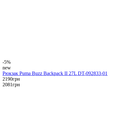
-5%
new
Рюкзак Puma Buzz Backpack II 27L DT-092833-01
2190
грн
2081
грн