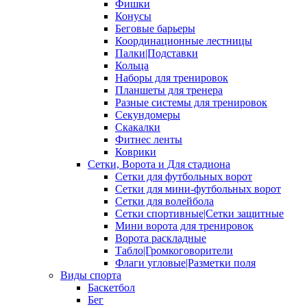
Фишки
Конусы
Беговые барьеры
Координационные лестницы
Палки|Подставки
Кольца
Наборы для тренировок
Планшеты для тренера
Разные системы для тренировок
Секундомеры
Скакалки
Фитнес ленты
Коврики
Сетки, Ворота и Для стадиона
Сетки для футбольных ворот
Сетки для мини-футбольных ворот
Сетки для волейбола
Сетки спортивные|Сетки защитные
Мини ворота для тренировок
Ворота раскладные
Табло|Громкоговорители
Флаги угловые|Разметки поля
Виды спорта
Баскетбол
Бег