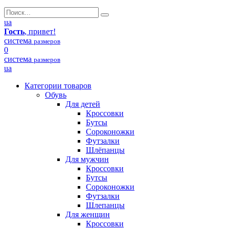
ua
Гость
, привет!
система
размеров
0
система
размеров
ua
Категории товаров
Обувь
Для детей
Кроссовки
Бутсы
Сороконожки
Футзалки
Шлёпанцы
Для мужчин
Кроссовки
Бутсы
Сороконожки
Футзалки
Шлепанцы
Для женщин
Кроссовки