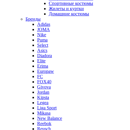
Спортивные костюмы
Жилеты и куртки
Домашние костюмы
Бренды
Adidas
JOMA
Nike
Puma
Select
Asics
Diadora
Elite
Erima
Europaw
FC
FOX40
Givova
Jordan
Kipsta
Legea
Liga Sport
Mikasa
New Balance
Reebok
Reusch