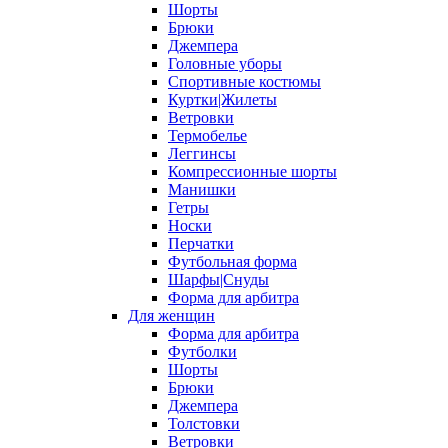
Шорты
Брюки
Джемпера
Головные уборы
Спортивные костюмы
Куртки|Жилеты
Ветровки
Термобелье
Леггинсы
Компрессионные шорты
Манишки
Гетры
Носки
Перчатки
Футбольная форма
Шарфы|Снуды
Форма для арбитра
Для женщин
Форма для арбитра
Футболки
Шорты
Брюки
Джемпера
Толстовки
Ветровки