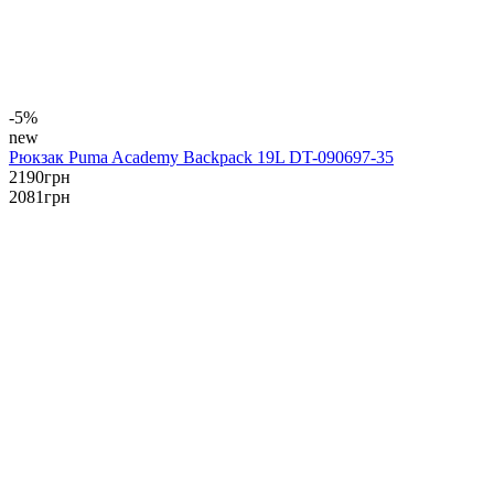
-5%
new
Рюкзак Puma Academy Backpack 19L DT-090697-35
2190
грн
2081
грн