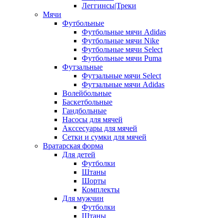
Леггинсы|Треки
Мячи
Футбольные
Футбольные мячи Adidas
Футбольные мячи Nike
Футбольные мячи Select
Футбольные мячи Puma
Футзальные
Футзальные мячи Select
Футзальные мячи Adidas
Волейбольные
Баскетбольные
Гандбольные
Насосы для мячей
Акссесуары для мячей
Сетки и сумки для мячей
Вратарская форма
Для детей
Футболки
Штаны
Шорты
Комплекты
Для мужчин
Футболки
Штаны