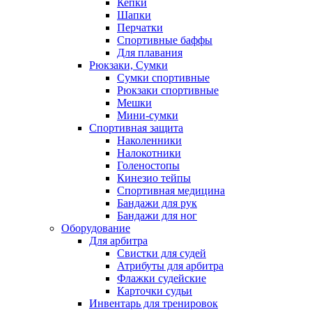
Кепки
Шапки
Перчатки
Спортивные баффы
Для плавания
Рюкзаки, Сумки
Сумки спортивные
Рюкзаки спортивные
Мешки
Мини-сумки
Спортивная защита
Наколенники
Налокотники
Голеностопы
Кинезио тейпы
Спортивная медицина
Бандажи для рук
Бандажи для ног
Оборудование
Для арбитра
Свистки для судей
Атрибуты для арбитра
Флажки судейские
Карточки судьи
Инвентарь для тренировок