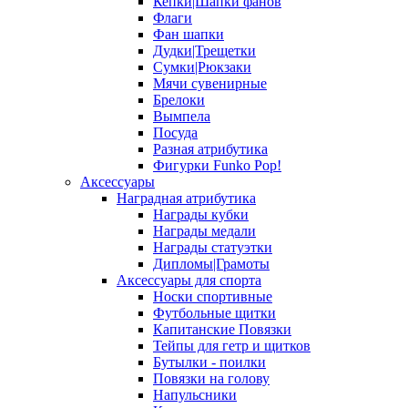
Кепки|Шапки фанов
Флаги
Фан шапки
Дудки|Трещетки
Сумки|Рюкзаки
Мячи сувенирные
Брелоки
Вымпела
Посуда
Разная атрибутика
Фигурки Funko Pop!
Аксессуары
Наградная атрибутика
Награды кубки
Награды медали
Награды статуэтки
Дипломы|Грамоты
Аксессуары для спорта
Носки спортивные
Футбольные щитки
Капитанские Повязки
Тейпы для гетр и щитков
Бутылки - поилки
Повязки на голову
Напульсники