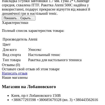
Накладка з губки завтовшки 1.7 мм. Гума 2* Challenge
середня, схвалена ITTF. Ракетка Atemi 500С надійна у
використанні, подарує прекрасне відчуття від жвавої й
динамічної гри в настільний теніс.
Показать...
Скрыть...
Характеристики
Полный список характеристик товара:
Производитель
Atemi
Цвет
Для кого
Унисекс
Вид спорта
Настольнный тенис
Тип товара
Ракетка для настольного тенниса
Отзывы (0)
Оставьте свой отзыв об этом товаре
Написать отзыв
Наши магазины
Магазин на Лобановского
Киев, пр-т Лобановского 150В
+380677293598
+380685679328 (вн. 3)
+380443562616