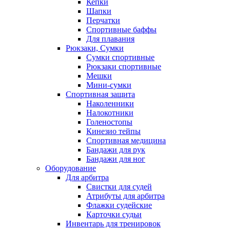
Кепки
Шапки
Перчатки
Спортивные баффы
Для плавания
Рюкзаки, Сумки
Сумки спортивные
Рюкзаки спортивные
Мешки
Мини-сумки
Спортивная защита
Наколенники
Налокотники
Голеностопы
Кинезио тейпы
Спортивная медицина
Бандажи для рук
Бандажи для ног
Оборудование
Для арбитра
Свистки для судей
Атрибуты для арбитра
Флажки судейские
Карточки судьи
Инвентарь для тренировок