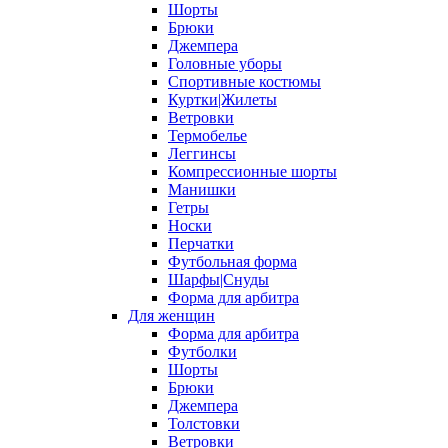
Шорты
Брюки
Джемпера
Головные уборы
Спортивные костюмы
Куртки|Жилеты
Ветровки
Термобелье
Леггинсы
Компрессионные шорты
Манишки
Гетры
Носки
Перчатки
Футбольная форма
Шарфы|Снуды
Форма для арбитра
Для женщин
Форма для арбитра
Футболки
Шорты
Брюки
Джемпера
Толстовки
Ветровки