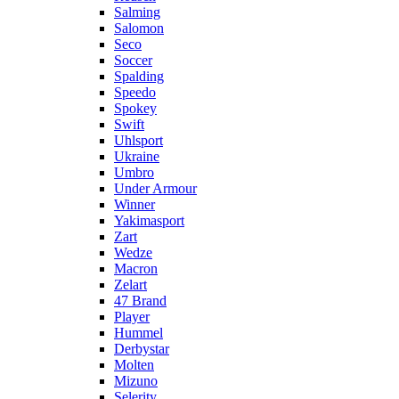
Salming
Salomon
Seco
Soccer
Spalding
Speedo
Spokey
Swift
Uhlsport
Ukraine
Umbro
Under Armour
Winner
Yakimasport
Zart
Wedze
Macron
Zelart
47 Brand
Player
Hummel
Derbystar
Molten
Mizuno
Selerity