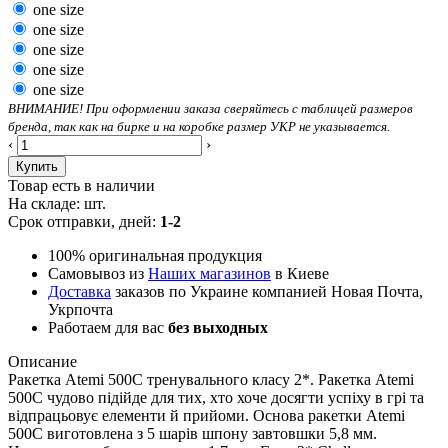
one size
one size
one size
one size
one size
ВНИМАНИЕ! При оформлении заказа сверяйтесь с таблицей размеров
бренда, так как на бирке и на коробке размер УКР не указывается.
‹
›
Купить
Товар есть в наличии
На складе:
шт.
Срок отправки, дней:
1-2
100% оригинальная продукция
Самовывоз из
Наших магазинов
в Киеве
Доставка
заказов по Украине компанией Новая Почта,
Укрпочта
Работаем для вас
без выходных
Описание
Ракетка Atemi 500С тренувального класу 2*. Ракетка Atemi
500С чудово підійде для тих, хто хоче досягти успіху в грі та
відпрацьовує елементи й прийоми. Основа ракетки Atemi
500С виготовлена з 5 шарів шпону завтовшки 5,8 мм.