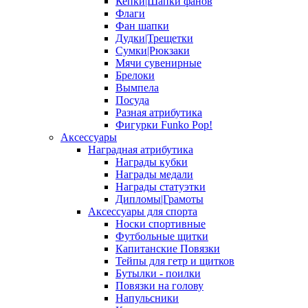
Кепки|Шапки фанов
Флаги
Фан шапки
Дудки|Трещетки
Сумки|Рюкзаки
Мячи сувенирные
Брелоки
Вымпела
Посуда
Разная атрибутика
Фигурки Funko Pop!
Аксессуары
Наградная атрибутика
Награды кубки
Награды медали
Награды статуэтки
Дипломы|Грамоты
Аксессуары для спорта
Носки спортивные
Футбольные щитки
Капитанские Повязки
Тейпы для гетр и щитков
Бутылки - поилки
Повязки на голову
Напульсники