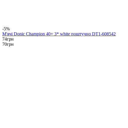
-5%
М'ячі Donic Champion 40+ 3* white поштучно DT1-608542
74
грн
70
грн