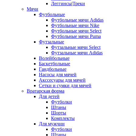
Леггинсы|Треки
Мячи
Футбольные
Футбольные мячи Adidas
Футбольные мячи Nike
Футбольные мячи Select
Футбольные мячи Puma
Футзальные
Футзальные мячи Select
Футзальные мячи Adidas
Волейбольные
Баскетбольные
Гандбольные
Насосы для мячей
Акссесуары для мячей
Сетки и сумки для мячей
Вратарская форма
Для детей
Футболки
Штаны
Шорты
Комплекты
Для мужчин
Футболки
Штаны