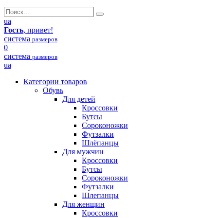
ua
Гость
, привет!
система
размеров
0
система
размеров
ua
Категории товаров
Обувь
Для детей
Кроссовки
Бутсы
Сороконожки
Футзалки
Шлёпанцы
Для мужчин
Кроссовки
Бутсы
Сороконожки
Футзалки
Шлепанцы
Для женщин
Кроссовки