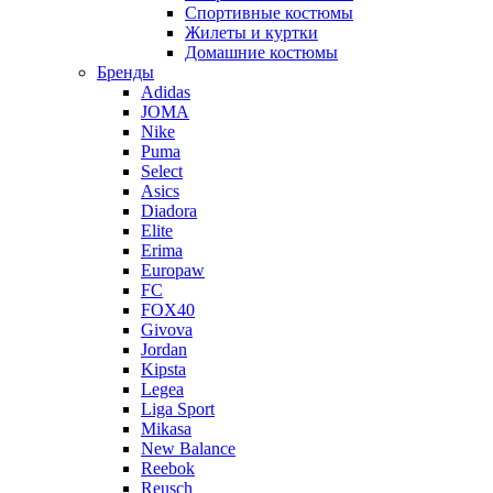
Спортивные костюмы
Жилеты и куртки
Домашние костюмы
Бренды
Adidas
JOMA
Nike
Puma
Select
Asics
Diadora
Elite
Erima
Europaw
FC
FOX40
Givova
Jordan
Kipsta
Legea
Liga Sport
Mikasa
New Balance
Reebok
Reusch