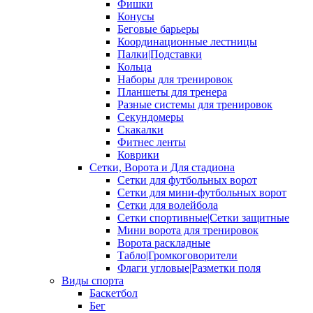
Фишки
Конусы
Беговые барьеры
Координационные лестницы
Палки|Подставки
Кольца
Наборы для тренировок
Планшеты для тренера
Разные системы для тренировок
Секундомеры
Скакалки
Фитнес ленты
Коврики
Сетки, Ворота и Для стадиона
Сетки для футбольных ворот
Сетки для мини-футбольных ворот
Сетки для волейбола
Сетки спортивные|Сетки защитные
Мини ворота для тренировок
Ворота раскладные
Табло|Громкоговорители
Флаги угловые|Разметки поля
Виды спорта
Баскетбол
Бег