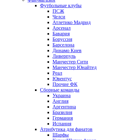
Футбольные клубы
ПСЖ
Челси
Атлетико Мадрид
Арсенал
Бавария
Боруссия
Барселона
Динамо Киев
Ливерпуль
Манчестер Сити
Манчестер Юнайтед
Реал
Ювентус
Прочие ФК
Сборные команды
Украина
Англия
Аргентина
Бразилия
Германия
Испания
Атрибутика для фанатов
Шарфы