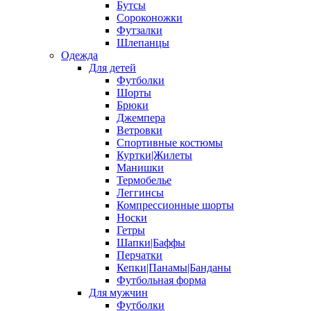
Бутсы
Сороконожки
Футзалки
Шлепанцы
Одежда
Для детей
Футболки
Шорты
Брюки
Джемпера
Ветровки
Спортивные костюмы
Куртки|Жилеты
Манишки
Термобелье
Леггинсы
Компрессионные шорты
Носки
Гетры
Шапки|Баффы
Перчатки
Кепки|Панамы|Банданы
Футбольная форма
Для мужчин
Футболки