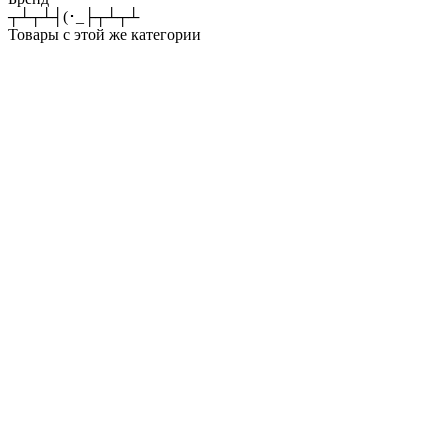
┬┴┬┴┤(･_├┬┴┬┴
Товары с этой же категории