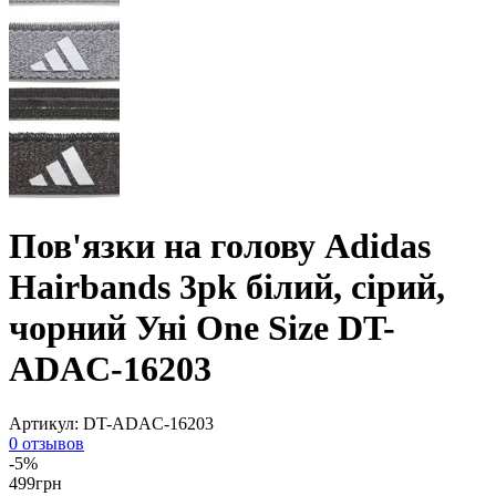
Пов'язки на голову Adidas
Hairbands 3pk білий, сірий,
чорний Уні One Size DT-
ADAC-16203
Артикул:
DT-ADAC-16203
0 отзывов
-5%
499
грн