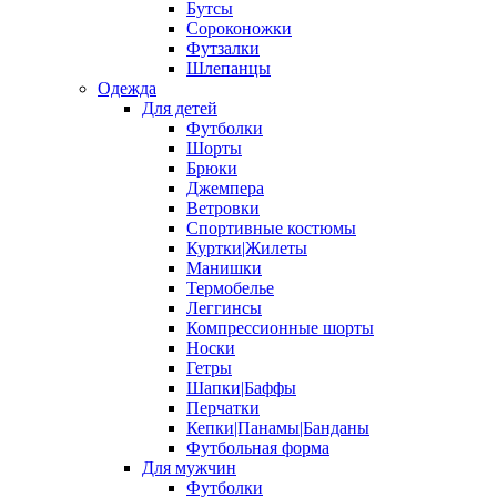
Бутсы
Сороконожки
Футзалки
Шлепанцы
Одежда
Для детей
Футболки
Шорты
Брюки
Джемпера
Ветровки
Спортивные костюмы
Куртки|Жилеты
Манишки
Термобелье
Леггинсы
Компрессионные шорты
Носки
Гетры
Шапки|Баффы
Перчатки
Кепки|Панамы|Банданы
Футбольная форма
Для мужчин
Футболки