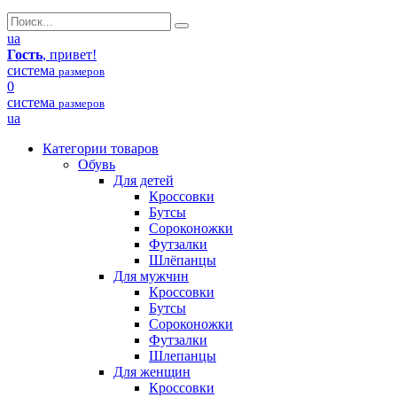
ua
Гость
, привет!
система
размеров
0
система
размеров
ua
Категории товаров
Обувь
Для детей
Кроссовки
Бутсы
Сороконожки
Футзалки
Шлёпанцы
Для мужчин
Кроссовки
Бутсы
Сороконожки
Футзалки
Шлепанцы
Для женщин
Кроссовки