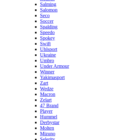
Salming
Salomon
Seco
Soccer
Spalding
Speedo
Spokey
Swift
Uhlsport
Ukraine
Umbro
Under Armour
Winner
Yakimasport
Zart
Wedze
Macron
Zelart
47 Brand
Player
Hummel
Derbystar
Molten
Mizuno
Selerity