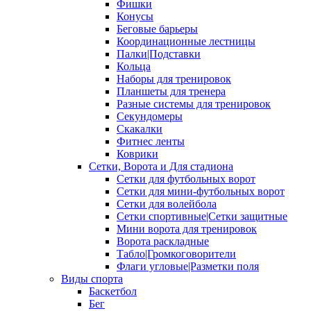
Фишки
Конусы
Беговые барьеры
Координационные лестницы
Палки|Подставки
Кольца
Наборы для тренировок
Планшеты для тренера
Разные системы для тренировок
Секундомеры
Скакалки
Фитнес ленты
Коврики
Сетки, Ворота и Для стадиона
Сетки для футбольных ворот
Сетки для мини-футбольных ворот
Сетки для волейбола
Сетки спортивные|Сетки защитные
Мини ворота для тренировок
Ворота раскладные
Табло|Громкоговорители
Флаги угловые|Разметки поля
Виды спорта
Баскетбол
Бег