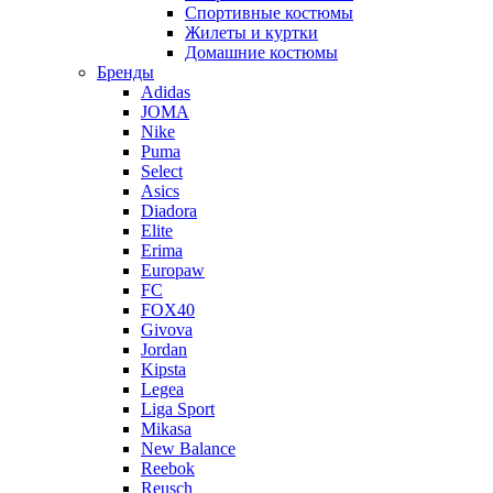
Спортивные костюмы
Жилеты и куртки
Домашние костюмы
Бренды
Adidas
JOMA
Nike
Puma
Select
Asics
Diadora
Elite
Erima
Europaw
FC
FOX40
Givova
Jordan
Kipsta
Legea
Liga Sport
Mikasa
New Balance
Reebok
Reusch