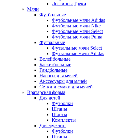
Леггинсы|Треки
Мячи
Футбольные
Футбольные мячи Adidas
Футбольные мячи Nike
Футбольные мячи Select
Футбольные мячи Puma
Футзальные
Футзальные мячи Select
Футзальные мячи Adidas
Волейбольные
Баскетбольные
Гандбольные
Насосы для мячей
Акссесуары для мячей
Сетки и сумки для мячей
Вратарская форма
Для детей
Футболки
Штаны
Шорты
Комплекты
Для мужчин
Футболки
Штаны