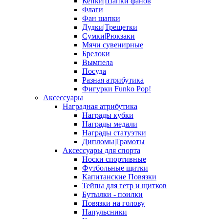
Кепки|Шапки фанов
Флаги
Фан шапки
Дудки|Трещетки
Сумки|Рюкзаки
Мячи сувенирные
Брелоки
Вымпела
Посуда
Разная атрибутика
Фигурки Funko Pop!
Аксессуары
Наградная атрибутика
Награды кубки
Награды медали
Награды статуэтки
Дипломы|Грамоты
Аксессуары для спорта
Носки спортивные
Футбольные щитки
Капитанские Повязки
Тейпы для гетр и щитков
Бутылки - поилки
Повязки на голову
Напульсники