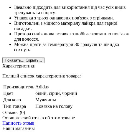
Ідеально підходить для використання під час усіх видів
тренувань та спорту.
Упаковка з трьох однакових пов'язок з стрічками.
Виготовлені з міцного матеріалу лайкра для гарної
посадки.
Прозора силіконова вставка запобігає ковзанню пов'язок
для волосся.
Можна прати за температури 30 градусів та швидко
сохнуть
Показать...
Скрыть...
Характеристики
Полный список характеристик товара:
Производитель
Adidas
Цвет
білий, сірий, чорний
Для кого
Мужчины
Тип товара
Повязка на голову
Отзывы (0)
Оставьте свой отзыв об этом товаре
Написать отзыв
Наши магазины