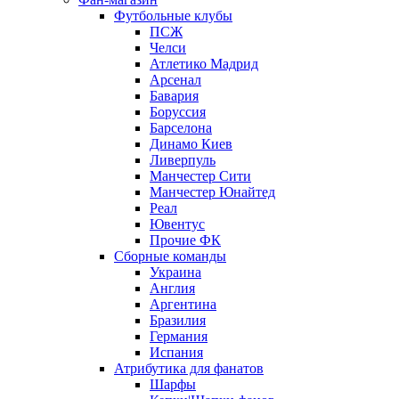
Футбольные клубы
ПСЖ
Челси
Атлетико Мадрид
Арсенал
Бавария
Боруссия
Барселона
Динамо Киев
Ливерпуль
Манчестер Сити
Манчестер Юнайтед
Реал
Ювентус
Прочие ФК
Сборные команды
Украина
Англия
Аргентина
Бразилия
Германия
Испания
Атрибутика для фанатов
Шарфы