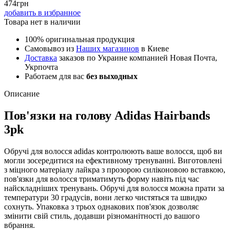
474
грн
добавить в избранное
Товара нет в наличии
100% оригинальная продукция
Самовывоз из
Наших магазинов
в Киеве
Доставка
заказов по Украине компанией Новая Почта,
Укрпочта
Работаем для вас
без выходных
Описание
Пов'язки на голову Adidas Hairbands
3pk
Обручі для волосся adidas контролюють ваше волосся, щоб ви
могли зосередитися на ефективному тренуванні. Виготовлені
з міцного матеріалу лайкра з прозорою силіконовою вставкою,
пов'язки для волосся триматимуть форму навіть під час
найскладніших тренувань. Обручі для волосся можна прати за
температури 30 градусів, вони легко чистяться та швидко
сохнуть. Упаковка з трьох однакових пов'язок дозволяє
змінити свій стиль, додавши різноманітності до вашого
вбрання.