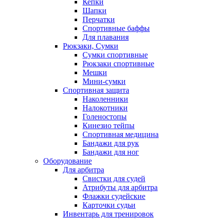
Кепки
Шапки
Перчатки
Спортивные баффы
Для плавания
Рюкзаки, Сумки
Сумки спортивные
Рюкзаки спортивные
Мешки
Мини-сумки
Спортивная защита
Наколенники
Налокотники
Голеностопы
Кинезио тейпы
Спортивная медицина
Бандажи для рук
Бандажи для ног
Оборудование
Для арбитра
Свистки для судей
Атрибуты для арбитра
Флажки судейские
Карточки судьи
Инвентарь для тренировок