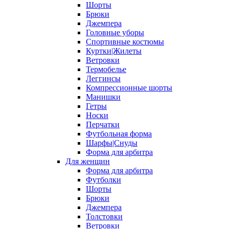
Шорты
Брюки
Джемпера
Головные уборы
Спортивные костюмы
Куртки|Жилеты
Ветровки
Термобелье
Леггинсы
Компрессионные шорты
Манишки
Гетры
Носки
Перчатки
Футбольная форма
Шарфы|Снуды
Форма для арбитра
Для женщин
Форма для арбитра
Футболки
Шорты
Брюки
Джемпера
Толстовки
Ветровки