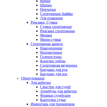
Кепки
Шапки
Перчатки
Спортивные баффы
Для плавания
Рюкзаки, Сумки
Сумки спортивные
Рюкзаки спортивные
Мешки
Мини-сумки
Спортивная защита
Наколенники
Налокотники
Голеностопы
Кинезио тейпы
Спортивная медицина
Бандажи для рук
Бандажи для ног
Оборудование
Для арбитра
Свистки для судей
Атрибуты для арбитра
Флажки судейские
Карточки судьи
Инвентарь для тренировок