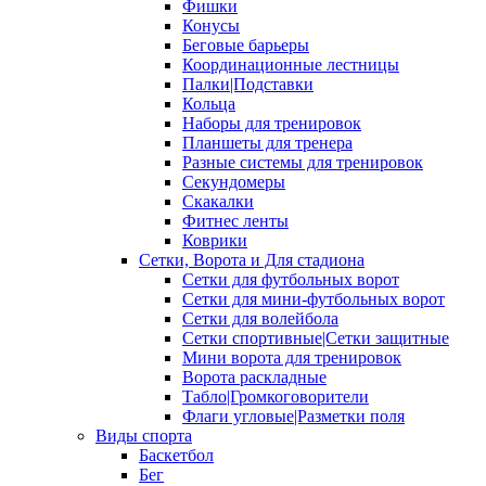
Фишки
Конусы
Беговые барьеры
Координационные лестницы
Палки|Подставки
Кольца
Наборы для тренировок
Планшеты для тренера
Разные системы для тренировок
Секундомеры
Скакалки
Фитнес ленты
Коврики
Сетки, Ворота и Для стадиона
Сетки для футбольных ворот
Сетки для мини-футбольных ворот
Сетки для волейбола
Сетки спортивные|Сетки защитные
Мини ворота для тренировок
Ворота раскладные
Табло|Громкоговорители
Флаги угловые|Разметки поля
Виды спорта
Баскетбол
Бег