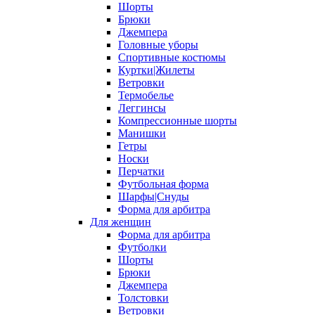
Шорты
Брюки
Джемпера
Головные уборы
Спортивные костюмы
Куртки|Жилеты
Ветровки
Термобелье
Леггинсы
Компрессионные шорты
Манишки
Гетры
Носки
Перчатки
Футбольная форма
Шарфы|Снуды
Форма для арбитра
Для женщин
Форма для арбитра
Футболки
Шорты
Брюки
Джемпера
Толстовки
Ветровки