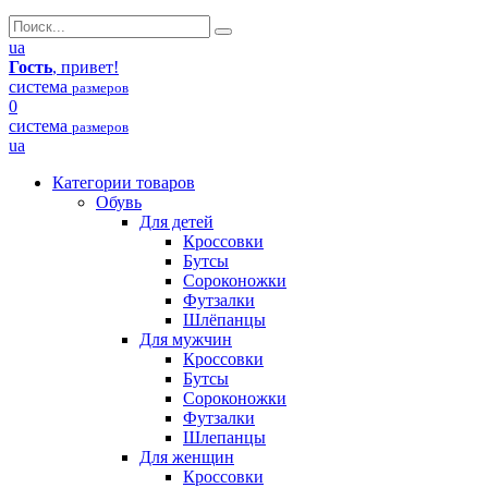
ua
Гость
, привет!
система
размеров
0
система
размеров
ua
Категории товаров
Обувь
Для детей
Кроссовки
Бутсы
Сороконожки
Футзалки
Шлёпанцы
Для мужчин
Кроссовки
Бутсы
Сороконожки
Футзалки
Шлепанцы
Для женщин
Кроссовки