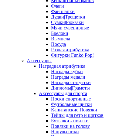
Кепки|Шапки фанов
Флаги
Фан шапки
Дудки|Трещетки
Сумки|Рюкзаки
Мячи сувенирные
Брелоки
Вымпела
Посуда
Разная атрибутика
Фигурки Funko Pop!
Аксессуары
Наградная атрибутика
Награды кубки
Награды медали
Награды статуэтки
Дипломы|Грамоты
Аксессуары для спорта
Носки спортивные
Футбольные щитки
Капитанские Повязки
Тейпы для гетр и щитков
Бутылки - поилки
Повязки на голову
Напульсники