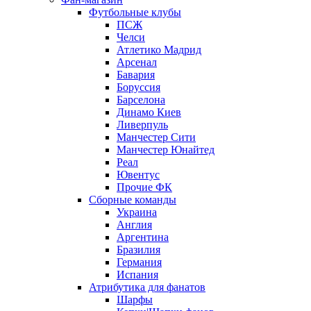
Футбольные клубы
ПСЖ
Челси
Атлетико Мадрид
Арсенал
Бавария
Боруссия
Барселона
Динамо Киев
Ливерпуль
Манчестер Сити
Манчестер Юнайтед
Реал
Ювентус
Прочие ФК
Сборные команды
Украина
Англия
Аргентина
Бразилия
Германия
Испания
Атрибутика для фанатов
Шарфы