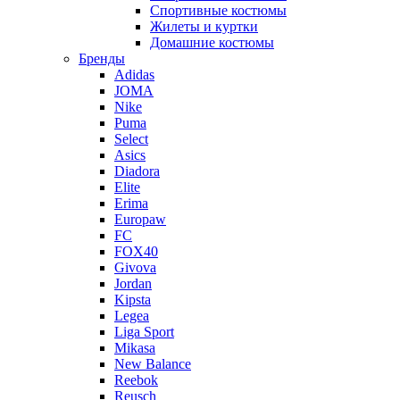
Спортивные костюмы
Жилеты и куртки
Домашние костюмы
Бренды
Adidas
JOMA
Nike
Puma
Select
Asics
Diadora
Elite
Erima
Europaw
FC
FOX40
Givova
Jordan
Kipsta
Legea
Liga Sport
Mikasa
New Balance
Reebok
Reusch