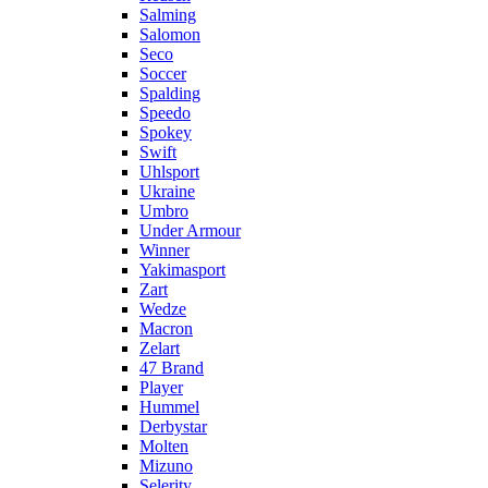
Salming
Salomon
Seco
Soccer
Spalding
Speedo
Spokey
Swift
Uhlsport
Ukraine
Umbro
Under Armour
Winner
Yakimasport
Zart
Wedze
Macron
Zelart
47 Brand
Player
Hummel
Derbystar
Molten
Mizuno
Selerity