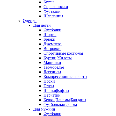
Бутсы
Сороконожки
Футзалки
Шлепанцы
Одежда
Для детей
Футболки
Шорты
Брюки
Джемпера
Ветровки
Спортивные костюмы
Куртки|Жилеты
Манишки
Термобелье
Леггинсы
Компрессионные шорты
Носки
Гетры
Шапки|Баффы
Перчатки
Кепки|Панамы|Банданы
Футбольная форма
Для мужчин
Футболки