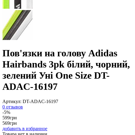
Пов'язки на голову Adidas
Hairbands 3pk білий, чорний,
зелений Уні One Size DT-
ADAC-16197
Артикул:
DT-ADAC-16197
0 отзывов
-5%
599
грн
569
грн
добавить в избранное
Товара нет в наличии