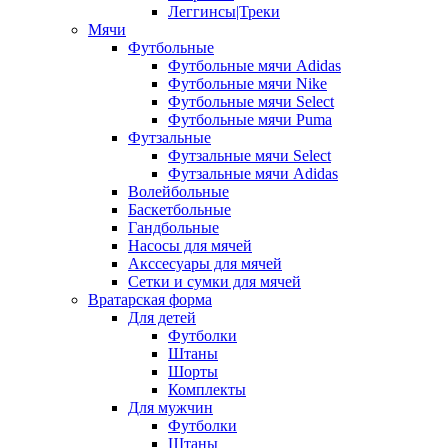
Леггинсы|Треки
Мячи
Футбольные
Футбольные мячи Adidas
Футбольные мячи Nike
Футбольные мячи Select
Футбольные мячи Puma
Футзальные
Футзальные мячи Select
Футзальные мячи Adidas
Волейбольные
Баскетбольные
Гандбольные
Насосы для мячей
Акссесуары для мячей
Сетки и сумки для мячей
Вратарская форма
Для детей
Футболки
Штаны
Шорты
Комплекты
Для мужчин
Футболки
Штаны