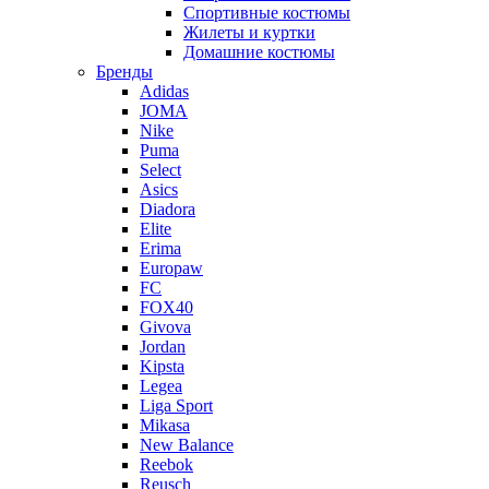
Спортивные костюмы
Жилеты и куртки
Домашние костюмы
Бренды
Adidas
JOMA
Nike
Puma
Select
Asics
Diadora
Elite
Erima
Europaw
FC
FOX40
Givova
Jordan
Kipsta
Legea
Liga Sport
Mikasa
New Balance
Reebok
Reusch