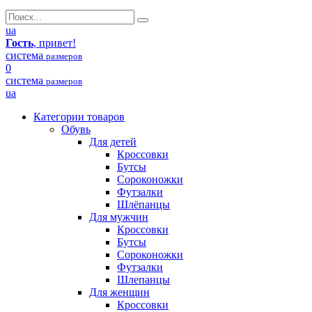
ua
Гость
, привет!
система
размеров
0
система
размеров
ua
Категории товаров
Обувь
Для детей
Кроссовки
Бутсы
Сороконожки
Футзалки
Шлёпанцы
Для мужчин
Кроссовки
Бутсы
Сороконожки
Футзалки
Шлепанцы
Для женщин
Кроссовки