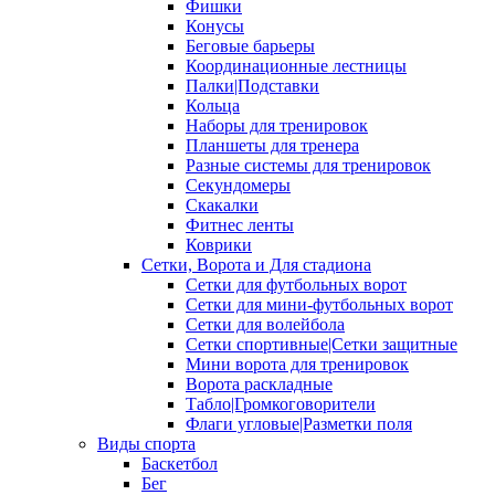
Фишки
Конусы
Беговые барьеры
Координационные лестницы
Палки|Подставки
Кольца
Наборы для тренировок
Планшеты для тренера
Разные системы для тренировок
Секундомеры
Скакалки
Фитнес ленты
Коврики
Сетки, Ворота и Для стадиона
Сетки для футбольных ворот
Сетки для мини-футбольных ворот
Сетки для волейбола
Сетки спортивные|Сетки защитные
Мини ворота для тренировок
Ворота раскладные
Табло|Громкоговорители
Флаги угловые|Разметки поля
Виды спорта
Баскетбол
Бег