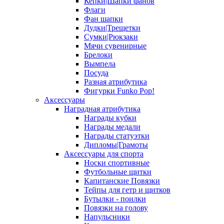
Кепки|Шапки фанов
Флаги
Фан шапки
Дудки|Трещетки
Сумки|Рюкзаки
Мячи сувенирные
Брелоки
Вымпела
Посуда
Разная атрибутика
Фигурки Funko Pop!
Аксессуары
Наградная атрибутика
Награды кубки
Награды медали
Награды статуэтки
Дипломы|Грамоты
Аксессуары для спорта
Носки спортивные
Футбольные щитки
Капитанские Повязки
Тейпы для гетр и щитков
Бутылки - поилки
Повязки на голову
Напульсники