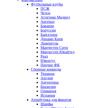
Футбольные клубы
ПСЖ
Челси
Атлетико Мадрид
Арсенал
Бавария
Боруссия
Барселона
Динамо Киев
Ливерпуль
Манчестер Сити
Манчестер Юнайтед
Реал
Ювентус
Прочие ФК
Сборные команды
Украина
Англия
Аргентина
Бразилия
Германия
Испания
Атрибутика для фанатов
Шарфы