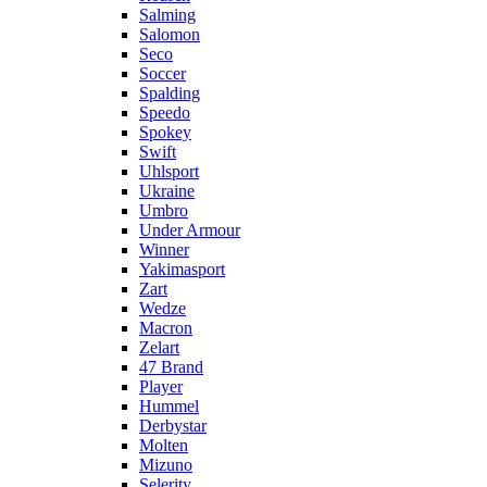
Salming
Salomon
Seco
Soccer
Spalding
Speedo
Spokey
Swift
Uhlsport
Ukraine
Umbro
Under Armour
Winner
Yakimasport
Zart
Wedze
Macron
Zelart
47 Brand
Player
Hummel
Derbystar
Molten
Mizuno
Selerity