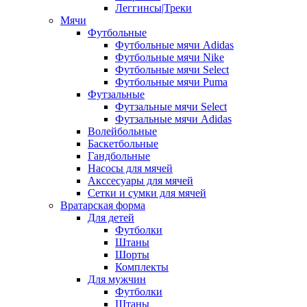
Леггинсы|Треки
Мячи
Футбольные
Футбольные мячи Adidas
Футбольные мячи Nike
Футбольные мячи Select
Футбольные мячи Puma
Футзальные
Футзальные мячи Select
Футзальные мячи Adidas
Волейбольные
Баскетбольные
Гандбольные
Насосы для мячей
Акссесуары для мячей
Сетки и сумки для мячей
Вратарская форма
Для детей
Футболки
Штаны
Шорты
Комплекты
Для мужчин
Футболки
Штаны