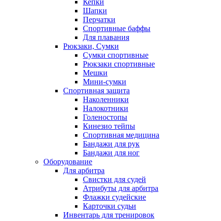
Кепки
Шапки
Перчатки
Спортивные баффы
Для плавания
Рюкзаки, Сумки
Сумки спортивные
Рюкзаки спортивные
Мешки
Мини-сумки
Спортивная защита
Наколенники
Налокотники
Голеностопы
Кинезио тейпы
Спортивная медицина
Бандажи для рук
Бандажи для ног
Оборудование
Для арбитра
Свистки для судей
Атрибуты для арбитра
Флажки судейские
Карточки судьи
Инвентарь для тренировок