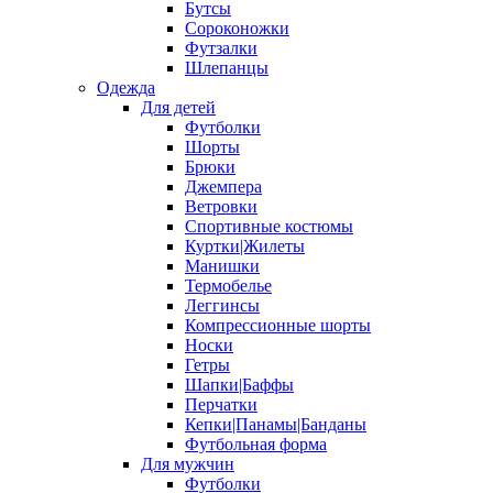
Бутсы
Сороконожки
Футзалки
Шлепанцы
Одежда
Для детей
Футболки
Шорты
Брюки
Джемпера
Ветровки
Спортивные костюмы
Куртки|Жилеты
Манишки
Термобелье
Леггинсы
Компрессионные шорты
Носки
Гетры
Шапки|Баффы
Перчатки
Кепки|Панамы|Банданы
Футбольная форма
Для мужчин
Футболки