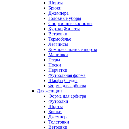
Шорты
Брюки
Джемпера
Головные уборы
Спортивные костюмы
Куртки|Жилеты
Ветровки
Термобелье
Леггинсы
Компрессионные шорты
Манишки
Гетры
Носки
Перчатки
Футбольная форма
Шарфы|Снуды
Форма для арбитра
Для женщин
Форма для арбитра
Футболки
Шорты
Брюки
Джемпера
Толстовки
Ветровки