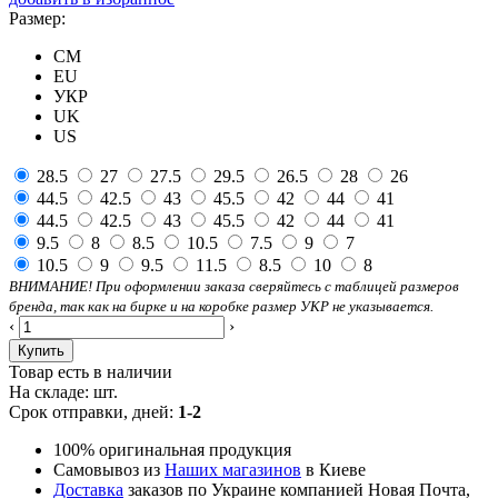
Размер:
CM
EU
УКР
UK
US
28.5
27
27.5
29.5
26.5
28
26
44.5
42.5
43
45.5
42
44
41
44.5
42.5
43
45.5
42
44
41
9.5
8
8.5
10.5
7.5
9
7
10.5
9
9.5
11.5
8.5
10
8
ВНИМАНИЕ! При оформлении заказа сверяйтесь с таблицей размеров
бренда, так как на бирке и на коробке размер УКР не указывается.
‹
›
Купить
Товар есть в наличии
На складе:
шт.
Срок отправки, дней:
1-2
100% оригинальная продукция
Самовывоз из
Наших магазинов
в Киеве
Доставка
заказов по Украине компанией Новая Почта,