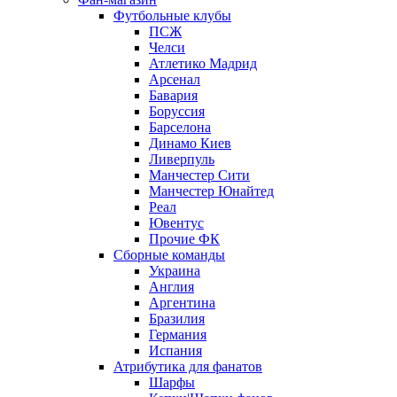
Футбольные клубы
ПСЖ
Челси
Атлетико Мадрид
Арсенал
Бавария
Боруссия
Барселона
Динамо Киев
Ливерпуль
Манчестер Сити
Манчестер Юнайтед
Реал
Ювентус
Прочие ФК
Сборные команды
Украина
Англия
Аргентина
Бразилия
Германия
Испания
Атрибутика для фанатов
Шарфы