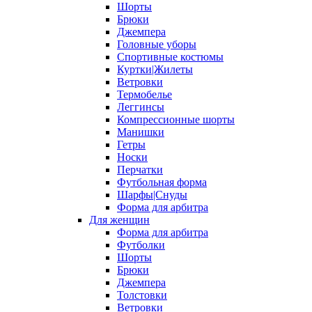
Шорты
Брюки
Джемпера
Головные уборы
Спортивные костюмы
Куртки|Жилеты
Ветровки
Термобелье
Леггинсы
Компрессионные шорты
Манишки
Гетры
Носки
Перчатки
Футбольная форма
Шарфы|Снуды
Форма для арбитра
Для женщин
Форма для арбитра
Футболки
Шорты
Брюки
Джемпера
Толстовки
Ветровки