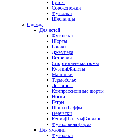
Бутсы
Сороконожки
Футзалки
Шлепанцы
Одежда
Для детей
Футболки
Шорты
Брюки
Джемпера
Ветровки
Спортивные костюмы
Куртки|Жилеты
Манишки
Термобелье
Леггинсы
Компрессионные шорты
Носки
Гетры
Шапки|Баффы
Перчатки
Кепки|Панамы|Банданы
Футбольная форма
Для мужчин
Футболки