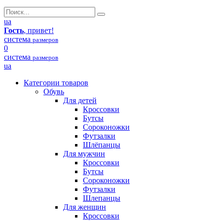
ua
Гость
, привет!
система
размеров
0
система
размеров
ua
Категории товаров
Обувь
Для детей
Кроссовки
Бутсы
Сороконожки
Футзалки
Шлёпанцы
Для мужчин
Кроссовки
Бутсы
Сороконожки
Футзалки
Шлепанцы
Для женщин
Кроссовки