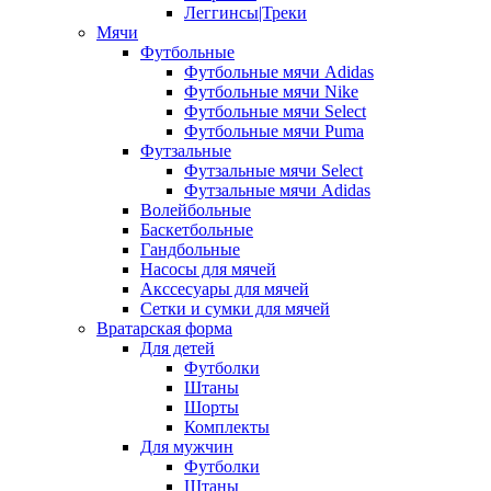
Леггинсы|Треки
Мячи
Футбольные
Футбольные мячи Adidas
Футбольные мячи Nike
Футбольные мячи Select
Футбольные мячи Puma
Футзальные
Футзальные мячи Select
Футзальные мячи Adidas
Волейбольные
Баскетбольные
Гандбольные
Насосы для мячей
Акссесуары для мячей
Сетки и сумки для мячей
Вратарская форма
Для детей
Футболки
Штаны
Шорты
Комплекты
Для мужчин
Футболки
Штаны