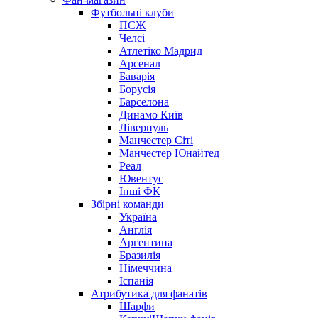
Футбольні клуби
ПСЖ
Челсі
Атлетіко Мадрид
Арсенал
Баварія
Борусія
Барселона
Динамо Київ
Ліверпуль
Манчестер Сіті
Манчестер Юнайтед
Реал
Ювентус
Інші ФК
Збірні команди
Україна
Англія
Аргентина
Бразилія
Німеччина
Іспанія
Атрибутика для фанатів
Шарфи