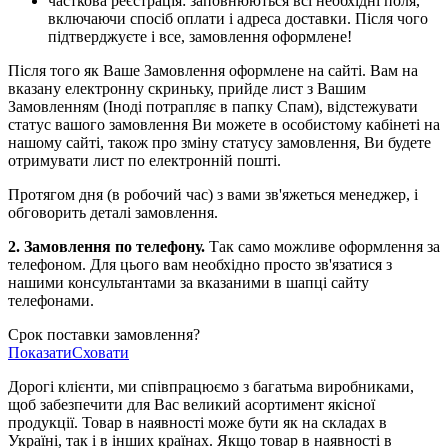
часткова реєстрація: заповнюються всі необхідні поля,
включаючи спосіб оплати і адреса доставки. Після чого
підтверджуєте і все, замовлення оформлене!
Після того як Ваше Замовлення оформлене на сайті. Вам на
вказану електронну скриньку, прийде лист з Вашим
Замовленням (Іноді потрапляє в папку Спам), відстежувати
статус вашого замовлення Ви можете в особистому кабінеті на
нашому сайті, також про зміну статусу замовлення, Ви будете
отримувати лист по електронній пошті.
Протягом дня (в робочий час) з вами зв'яжеться менеджер, і
обговорить деталі замовлення.
2. Замовлення по телефону.
Так само можливе оформлення за
телефоном. Для цього вам необхідно просто зв'язатися з
нашими консультантами за вказаними в шапці сайту
телефонами.
Срок поставки замовлення?
Показати
Сховати
Дорогі клієнти, ми співпрацюємо з багатьма виробниками,
щоб забезпечити для Вас великий асортимент якісної
продукції. Товар в наявності може бути як на складах в
Україні, так і в інших країнах. Якщо товар в наявності в