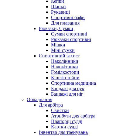
Кепки
Шапки
Рукавиці
Спортивні бафи
Для плавання
Рюкзаки, Сумки
Сумки спортивні
Рюкзаки спортивні
Мішки
Міні-сумки
Спортивний захист
Наколінники
Налокітники
Гомілкостопи
Кінезіо тейпи
Спортивна медицина
Бандажі для рук
Бандажі для ніг
Обладнання
Для арбітра
Свистки
Атрибути для арбітра
Прапорці судді
Картки судді
Інвентар для тренувань