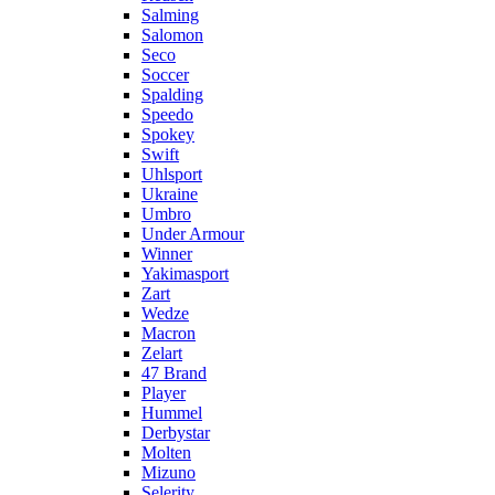
Salming
Salomon
Seco
Soccer
Spalding
Speedo
Spokey
Swift
Uhlsport
Ukraine
Umbro
Under Armour
Winner
Yakimasport
Zart
Wedze
Macron
Zelart
47 Brand
Player
Hummel
Derbystar
Molten
Mizuno
Selerity