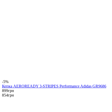
-5%
Кепка AEROREADY 3-STRIPES Performance Adidas GR9686
899
грн
854
грн