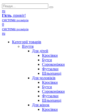
ru
Гість
, привіт!
система
розмірів
0
система
розмірів
ru
Категорії товарів
Взуття
Для дітей
Кросівки
Бутси
Сороконіжки
Футзалки
Шльопанці
Для чоловіків
Кросівки
Бутси
Сороконіжки
Футзалки
Шльопанці
Для жінок
Кросівки