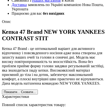
Самовивіз з
Наших магазинів
в Києві
Доставка
замовлень по Україні компанією Нова Пошта,
Укрпошта
Працюємо для вас
без вихідних
Опис
Кепка 47 Brand NEW YORK YANKEES
CONTRAST STIT
Кепка 47 Brand - це оптимальний варіант для активного
відпочинку і повсякденного носіння адже вона створена для
захисту ваших очей та голови в сонячні дні. Модель має
високу повітропроникність та зносостійкість. Вона без
проблем прийме форму голови завдяки регульованій застібці,
яка знаходиться ззаду кепки. Високоякісний матеріал
приємний до тіла і на дотик, забезпечує максимальний
комфорт, а плоскі внутрішні шви практично не відчуваються.
Дана модель натхненна командою NEW YORK YANKEES.
Показати...
Сховати...
Характеристики
Повний список характеристик товару: