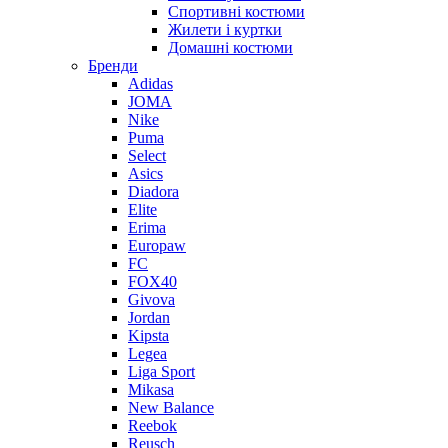
Спортивні костюми
Жилети і куртки
Домашні костюми
Бренди
Adidas
JOMA
Nike
Puma
Select
Asics
Diadora
Elite
Erima
Europaw
FC
FOX40
Givova
Jordan
Kipsta
Legea
Liga Sport
Mikasa
New Balance
Reebok
Reusch