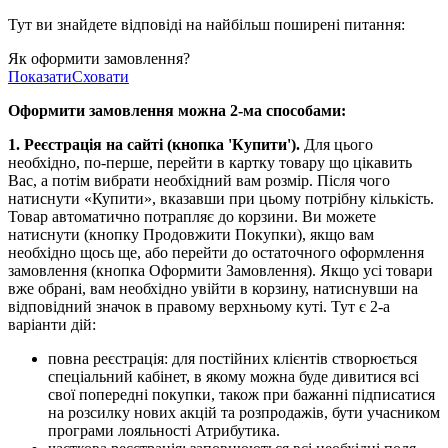
Тут ви знайдете відповіді на найбільш поширені питання:
Як оформити замовлення?
Показати
Сховати
Оформити замовлення можна 2-ма способами:
1. Реєстрація на сайті (кнопка 'Купити').
Для цього
необхідно, по-перше, перейти в картку товару що цікавить
Вас, а потім вибрати необхідний вам розмір. Після чого
натиснути «Купити», вказавши при цьому потрібну кількість.
Товар автоматично потрапляє до корзини. Ви можете
натиснути (кнопку Продовжити Покупки), якщо вам
необхідно щось ще, або перейти до остаточного оформлення
замовлення (кнопка Оформити Замовлення). Якщо усі товари
вже обрані, вам необхідно увійти в корзину, натиснувши на
відповідний значок в правому верхньому куті. Тут є 2-а
варіанти дій:
повна реєстрація: для постійних клієнтів створюється
спеціальний кабінет, в якому можна буде дивитися всі
свої попередні покупки, також при бажанні підписатися
на розсилку нових акцій та розпродажів, бути учасником
програми лояльності Атрибутика.