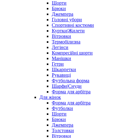
Шорти
Брюки
Джемпера
Головні убори
Спортивні костюми
Куртки|Жилети
Вітровки
Термобілизна
Легінси
Компресійні шорти
Манішки
Гетри
Шкарпетки
Рукавиці
Футбольна форма
Шарфи|Снуди
Форма для арбітра
Для жінок
Форма для арбітра
Футболки
Шорти
Брюки
Джемпера
Толстовки
Вітровки