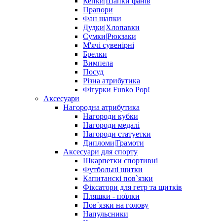
Кепки|Шапки фанів
Прапори
Фан шапки
Дудки|Хлопавки
Сумки|Рюкзаки
М'ячі сувенірні
Брелки
Вимпела
Посуд
Різна атрибутика
Фігурки Funko Pop!
Аксесуари
Нагородна атрибутика
Нагороди кубки
Нагороди медалі
Нагороди статуетки
Дипломи|Грамоти
Аксесуари для спорту
Шкарпетки спортивні
Футбольні щитки
Капитанскі пов`язки
Фіксатори для гетр та щитків
Пляшки - поїлки
Пов`язки на голову
Напульсники