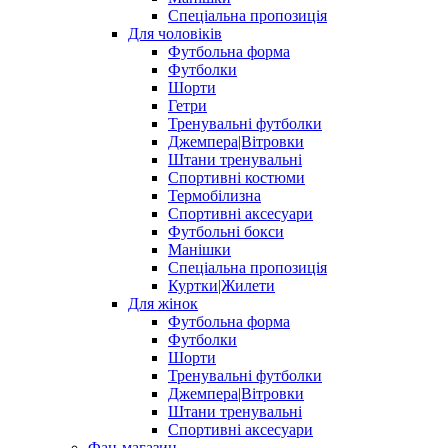
Спеціальна пропозиція
Для чоловіків
Футбольна форма
Футболки
Шорти
Гетри
Тренувальні футболки
Джемпера|Вітровки
Штани тренувальні
Спортивні костюми
Термобілизна
Спортивні аксесуари
Футбольні бокси
Манішки
Спеціальна пропозиція
Куртки|Жилети
Для жінок
Футбольна форма
Футболки
Шорти
Тренувальні футболки
Джемпера|Вітровки
Штани тренувальні
Спортивні аксесуари
Фан-магазин