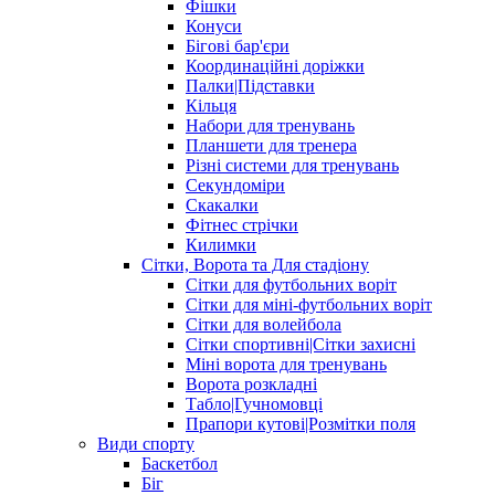
Фішки
Конуси
Бігові бар'єри
Координаційні доріжки
Палки|Підставки
Кільця
Набори для тренувань
Планшети для тренера
Різні системи для тренувань
Секундоміри
Скакалки
Фітнес стрічки
Килимки
Сітки, Ворота та Для стадіону
Сітки для футбольних воріт
Сітки для міні-футбольних воріт
Сітки для волейбола
Сітки спортивні|Cітки захисні
Міні ворота для тренувань
Ворота розкладні
Табло|Гучномовці
Прапори кутові|Розмітки поля
Види спорту
Баскетбол
Біг