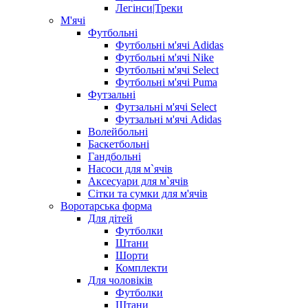
Легінси|Треки
М'ячі
Футбольні
Футбольні м'ячі Adidas
Футбольні м'ячі Nike
Футбольні м'ячі Select
Футбольні м'ячі Puma
Футзальні
Футзальні м'ячі Select
Футзальні м'ячі Adidas
Волейбольні
Баскетбольні
Гандбольні
Насоси для м`ячів
Аксесуари для м`ячів
Сітки та сумки для м'ячів
Воротарська форма
Для дітей
Футболки
Штани
Шорти
Комплекти
Для чоловіків
Футболки
Штани