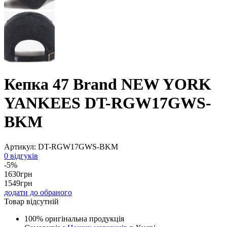
Кепка 47 Brand NEW YORK
YANKEES DT-RGW17GWS-
BKM
Артикул:
DT-RGW17GWS-BKM
0 відгуків
-5%
1630
грн
1549
грн
додати до обраного
Товар відсутній
100% оригінальна продукція