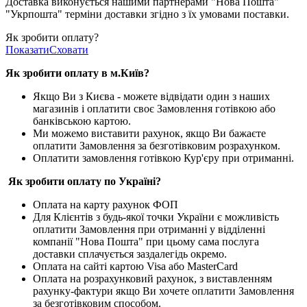
Доставка виконується нашими партнерами "Нова Пошта"
"Укрпошта" терміни доставки згідно з їх умовами поставки.
Як зробити оплату?
Показати
Сховати
Як зробити оплату в м.Ки
їв
?
Якщо Ви з Києва -
можете відвідати один з наших
магазинів і оплатити своє Замовлення готівкою або
банківською картою.
Ми можемо виставити рахунок, якщо Ви бажаєте
оплатити Замовлення за безготівковим розрахунком.
Оплатити замовлення готівкою Кур'єру при отриманні.
Як зробити оплату по Україні?
Оплата на карту рахунок ФОП
Для Клієнтів з будь-якої точки України є можливість
оплатити Замовлення при отриманні у відділенні
компанії "Нова Пошта" при цьому сама послуга
доставки сплачується заздалегідь окремо.
Оплата на сайті картою Visa або MasterCard
Оплата на розрахунковий рахунок, з виставленням
рахунку-фактури якщо Ви хочете оплатити Замовлення
за безготівковим способом.