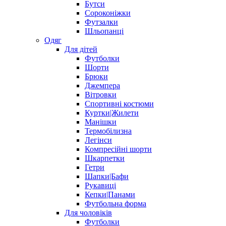
Бутси
Сороконіжки
Футзалки
Шльопанці
Одяг
Для дітей
Футболки
Шорти
Брюки
Джемпера
Вітровки
Спортивні костюми
Куртки|Жилети
Манішки
Термобілизна
Легінси
Компресійні шорти
Шкарпетки
Гетри
Шапки|Бафи
Рукавиці
Кепки|Панами
Футбольна форма
Для чоловіків
Футболки