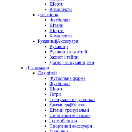
Шорти
Комплекти
Для жінок
Футболки
Штани
Шорти
Комплекти
Рукавиці|Аксесуари
Рукавиці
Рукавиці для дітей
Захист і тейпи
Догляд за рукавицями
Для команд
Для дітей
Футбольна форма
Футболки
Шорти
Гетри
Тренувальні футболки
Джемпера|Куртки
Штани тренувальні
Спортивні костюми
Термобілизна
Спортивні аксесуари
Манішки