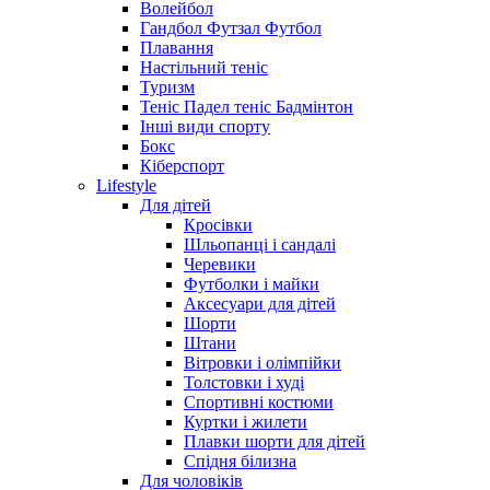
Волейбол
Гандбол Футзал Футбол
Плавання
Настільний теніс
Туризм
Теніс Падел теніс Бадмінтон
Інші види спорту
Бокс
Кіберспорт
Lifestyle
Для дітей
Кросівки
Шльопанці і сандалі
Черевики
Футболки і майки
Аксесуари для дітей
Шорти
Штани
Вітровки і олімпійки
Толстовки і худі
Спортивні костюми
Куртки і жилети
Плавки шорти для дітей
Спідня білизна
Для чоловіків