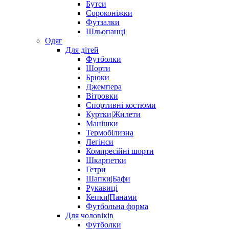
Бутси
Сороконіжки
Футзалки
Шльопанці
Одяг
Для дітей
Футболки
Шорти
Брюки
Джемпера
Вітровки
Спортивні костюми
Куртки|Жилети
Манішки
Термобілизна
Легінси
Компресійні шорти
Шкарпетки
Гетри
Шапки|Бафи
Рукавиці
Кепки|Панами
Футбольна форма
Для чоловіків
Футболки