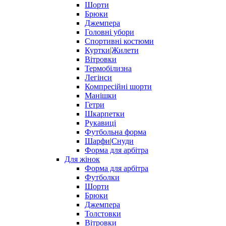
Шорти
Брюки
Джемпера
Головні убори
Спортивні костюми
Куртки|Жилети
Вітровки
Термобілизна
Легінси
Компресійні шорти
Манішки
Гетри
Шкарпетки
Рукавиці
Футбольна форма
Шарфи|Снуди
Форма для арбітра
Для жінок
Форма для арбітра
Футболки
Шорти
Брюки
Джемпера
Толстовки
Вітровки