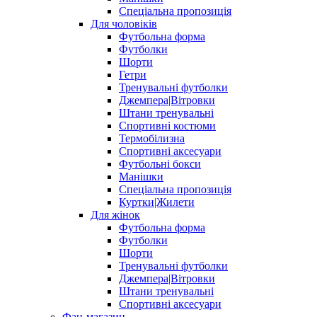
Спеціальна пропозиція
Для чоловіків
Футбольна форма
Футболки
Шорти
Гетри
Тренувальні футболки
Джемпера|Вітровки
Штани тренувальні
Спортивні костюми
Термобілизна
Спортивні аксесуари
Футбольні бокси
Манішки
Спеціальна пропозиція
Куртки|Жилети
Для жінок
Футбольна форма
Футболки
Шорти
Тренувальні футболки
Джемпера|Вітровки
Штани тренувальні
Спортивні аксесуари
Фан-магазин