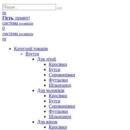
ru
Гість
, привіт!
система
розмірів
0
система
розмірів
ru
Категорії товарів
Взуття
Для дітей
Кросівки
Бутси
Сороконіжки
Футзалки
Шльопанці
Для чоловіків
Кросівки
Бутси
Сороконіжки
Футзалки
Шльопанці
Для жінок
Кросівки