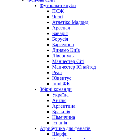
Футбольні клуби
ПСЖ
Челсі
Атлетіко Мадрид
Арсенал
Баварія
Борусія
Барселона
Динамо Київ
Ліверпуль
Манчестер Сіті
Манчестер Юнайтед
Реал
Ювентус
Інші ФК
Збірні команди
Україна
Англія
Аргентина
Бразилія
Німеччина
Іспанія
Атрибутика для фанатів
Шарфи