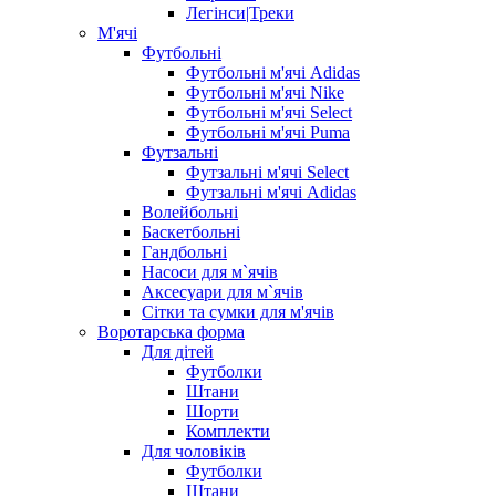
Легінси|Треки
М'ячі
Футбольні
Футбольні м'ячі Adidas
Футбольні м'ячі Nike
Футбольні м'ячі Select
Футбольні м'ячі Puma
Футзальні
Футзальні м'ячі Select
Футзальні м'ячі Adidas
Волейбольні
Баскетбольні
Гандбольні
Насоси для м`ячів
Аксесуари для м`ячів
Сітки та сумки для м'ячів
Воротарська форма
Для дітей
Футболки
Штани
Шорти
Комплекти
Для чоловіків
Футболки
Штани