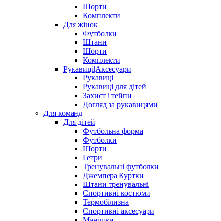
Шорти
Комплекти
Для жінок
Футболки
Штани
Шорти
Комплекти
Рукавиці|Аксесуари
Рукавиці
Рукавиці для дітей
Захист і тейпи
Догляд за рукавицями
Для команд
Для дітей
Футбольна форма
Футболки
Шорти
Гетри
Тренувальні футболки
Джемпера|Куртки
Штани тренувальні
Спортивні костюми
Термобілизна
Спортивні аксесуари
Манішки