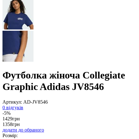
Футболка жіноча Collegiate
Graphic Adidas JV8546
Артикул:
AD-JV8546
0 відгуків
-5%
1429
грн
1358
грн
додати до обраного
Розмір: