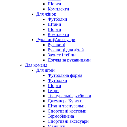
Шорти
Комплекти
Для жінок
Футболки
Штани
Шорти
Комплекти
Рукавиці|Аксесуари
Рукавиці
Рукавиці для дітей
Захист і тейпи
Догляд за рукавицями
Для команд
Для дітей
Футбольна форма
Футболки
Шорти
Гетри
Тренувальні футболки
Джемпера|Куртки
Штани тренувальні
Спортивні костюми
Термобілизна
Спортивні аксесуари
Манішки