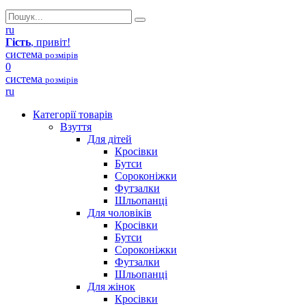
ru
Гість
, привіт!
система
розмірів
0
система
розмірів
ru
Категорії товарів
Взуття
Для дітей
Кросівки
Бутси
Сороконіжки
Футзалки
Шльопанці
Для чоловіків
Кросівки
Бутси
Сороконіжки
Футзалки
Шльопанці
Для жінок
Кросівки