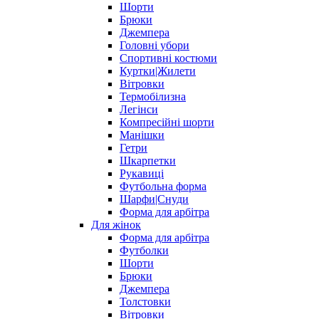
Шорти
Брюки
Джемпера
Головні убори
Спортивні костюми
Куртки|Жилети
Вітровки
Термобілизна
Легінси
Компресійні шорти
Манішки
Гетри
Шкарпетки
Рукавиці
Футбольна форма
Шарфи|Снуди
Форма для арбітра
Для жінок
Форма для арбітра
Футболки
Шорти
Брюки
Джемпера
Толстовки
Вітровки