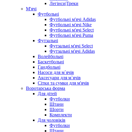
Легінси|Треки
М'ячі
Футбольні
Футбольні м'ячі Adidas
Футбольні м'ячі Nike
Футбольні м'ячі Select
Футбольні м'ячі Puma
Футзальні
Футзальні м'ячі Select
Футзальні м'ячі Adidas
Волейбольні
Баскетбольні
Гандбольні
Насоси для м`ячів
Аксесуари для м`ячів
Сітки та сумки для м'ячів
Воротарська форма
Для дітей
Футболки
Штани
Шорти
Комплекти
Для чоловіків
Футболки
Штани