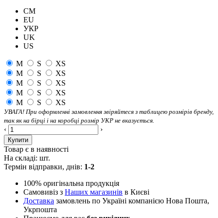
CM
EU
УКР
UK
US
M
S
XS
M
S
XS
M
S
XS
M
S
XS
M
S
XS
УВАГА! При оформленні замовлення звіряйтеся з таблицею розмірів бренду,
так як на бірці і на коробці розмір УКР не вказується.
‹
›
Купити
Товар є в наявності
На складі:
шт.
Термін відправки, днів:
1-2
100% оригінальна продукція
Самовивіз з
Наших магазинів
в Києві
Доставка
замовлень по Україні компанією Нова Пошта,
Укрпошта