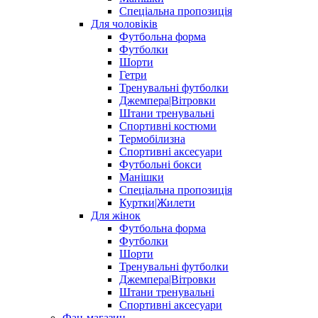
Спеціальна пропозиція
Для чоловіків
Футбольна форма
Футболки
Шорти
Гетри
Тренувальні футболки
Джемпера|Вітровки
Штани тренувальні
Спортивні костюми
Термобілизна
Спортивні аксесуари
Футбольні бокси
Манішки
Спеціальна пропозиція
Куртки|Жилети
Для жінок
Футбольна форма
Футболки
Шорти
Тренувальні футболки
Джемпера|Вітровки
Штани тренувальні
Спортивні аксесуари
Фан-магазин