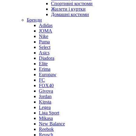
Спортивні костюми
Жилети і куртки
Домашні костюми
Бренди
Adidas
JOMA
Nike
Puma
Select
Asics
Diadora
Elite
Erima
Europaw
FC
FOX40
Givova
Jordan
Kipsta
Legea
Liga Sport
Mikasa
New Balance
Reebok
Reusch