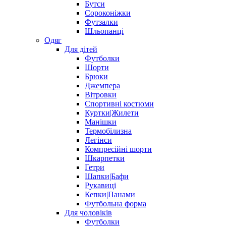
Бутси
Сороконіжки
Футзалки
Шльопанці
Одяг
Для дітей
Футболки
Шорти
Брюки
Джемпера
Вітровки
Спортивні костюми
Куртки|Жилети
Манішки
Термобілизна
Легінси
Компресійні шорти
Шкарпетки
Гетри
Шапки|Бафи
Рукавиці
Кепки|Панами
Футбольна форма
Для чоловіків
Футболки