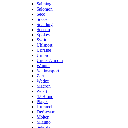
Salming
Salomon
Seco
Soccer
Spalding
Speedo
Spokey
Swift
Uhlsport
Ukraine
Umbro
Under Armour
Winner
Yakimasport
Zart
Wedze
Macron
Zelart
47 Brand
Player
Hummel
Derbystar
Molten
Mizuno
Selerity