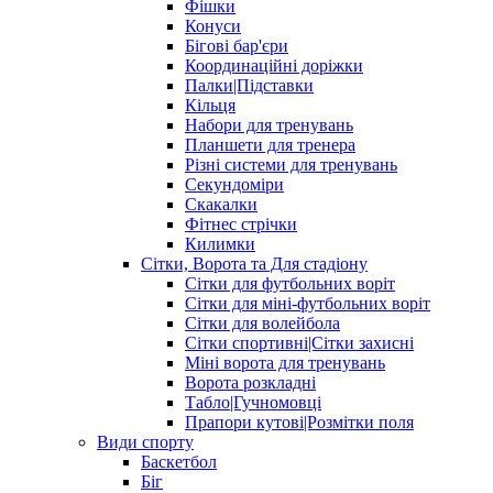
Фішки
Конуси
Бігові бар'єри
Координаційні доріжки
Палки|Підставки
Кільця
Набори для тренувань
Планшети для тренера
Різні системи для тренувань
Секундоміри
Скакалки
Фітнес стрічки
Килимки
Сітки, Ворота та Для стадіону
Сітки для футбольних воріт
Сітки для міні-футбольних воріт
Сітки для волейбола
Сітки спортивні|Cітки захисні
Міні ворота для тренувань
Ворота розкладні
Табло|Гучномовці
Прапори кутові|Розмітки поля
Види спорту
Баскетбол
Біг