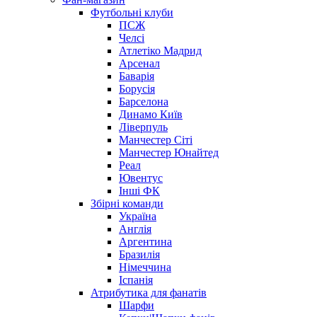
Футбольні клуби
ПСЖ
Челсі
Атлетіко Мадрид
Арсенал
Баварія
Борусія
Барселона
Динамо Київ
Ліверпуль
Манчестер Сіті
Манчестер Юнайтед
Реал
Ювентус
Інші ФК
Збірні команди
Україна
Англія
Аргентина
Бразилія
Німеччина
Іспанія
Атрибутика для фанатів
Шарфи