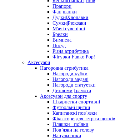
Кепки|Шапки фанів
Прапори
Фан шапки
Дудки|Хлопавки
Сумки|Рюкзаки
М'ячі сувенірні
Брелки
Вимпела
Посуд
Різна атрибутика
Фігурки Funko Pop!
Аксесуари
Нагородна атрибутика
Нагороди кубки
Нагороди медалі
Нагороди статуетки
Дипломи|Грамоти
Аксесуари для спорту
Шкарпетки спортивні
Футбольні щитки
Капитанскі пов`язки
Фіксатори для гетр та щитків
Пляшки - поїлки
Пов`язки на голову
Напульсники