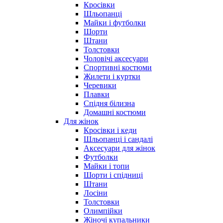
Кросівки
Шльопанці
Майки і футболки
Шорти
Штани
Толстовки
Чоловічі аксесуари
Спортивні костюми
Жилети і куртки
Черевики
Плавки
Спідня білизна
Домашні костюми
Для жінок
Кросівки і кеди
Шльопанці і сандалі
Аксесуари для жінок
Футболки
Майки і топи
Шорти і спідниці
Штани
Лосіни
Толстовки
Олимпійки
Жіночі купальники