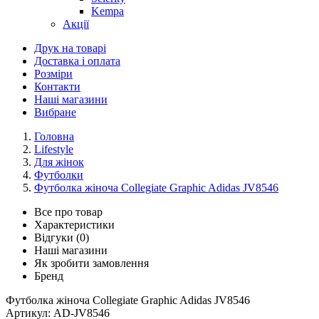
Kempa
Акції
Друк на товарі
Доставка і оплата
Розміри
Контакти
Наші магазини
Вибране
Головна
Lifestyle
Для жінок
Футболки
Футболка жіноча Collegiate Graphic Adidas JV8546
Все про товар
Характеристики
Відгуки (0)
Наші магазини
Як зробити замовлення
Бренд
Футболка жіноча Collegiate Graphic Adidas JV8546
Артикул:
AD-JV8546