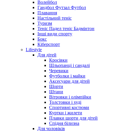
Волейбол
Гандбол Футзал Футбол
Плавання
Настільний теніс
Туризм
Теніс Падел теніс Бадмінтон
Інші види спорту
Бокс
Кіберспорт
Lifestyle
Для дітей
Кросівки
Шльопанці і сандалі
Черевики
Футболки і майки
Аксесуари для дітей
Шорти
Штани
Вітровки і олімпійки
Толстовки і худі
Спортивні костюми
Куртки і жилети
Плавки шорти для дітей
Спідня білизна
Для чоловіків