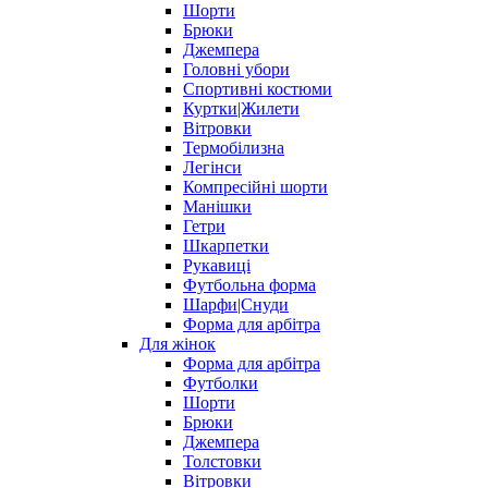
Шорти
Брюки
Джемпера
Головні убори
Спортивні костюми
Куртки|Жилети
Вітровки
Термобілизна
Легінси
Компресійні шорти
Манішки
Гетри
Шкарпетки
Рукавиці
Футбольна форма
Шарфи|Снуди
Форма для арбітра
Для жінок
Форма для арбітра
Футболки
Шорти
Брюки
Джемпера
Толстовки
Вітровки