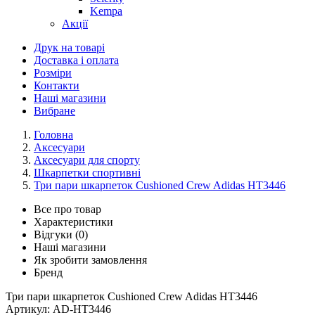
Kempa
Акції
Друк на товарі
Доставка і оплата
Розміри
Контакти
Наші магазини
Вибране
Головна
Аксесуари
Аксесуари для спорту
Шкарпетки спортивні
Три пари шкарпеток Cushioned Crew Adidas HT3446
Все про товар
Характеристики
Відгуки (0)
Наші магазини
Як зробити замовлення
Бренд
Три пари шкарпеток Cushioned Crew Adidas HT3446
Артикул:
AD-HT3446