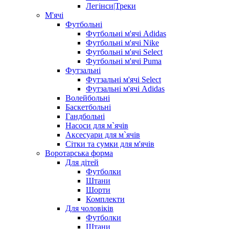
Легінси|Треки
М'ячі
Футбольні
Футбольні м'ячі Adidas
Футбольні м'ячі Nike
Футбольні м'ячі Select
Футбольні м'ячі Puma
Футзальні
Футзальні м'ячі Select
Футзальні м'ячі Adidas
Волейбольні
Баскетбольні
Гандбольні
Насоси для м`ячів
Аксесуари для м`ячів
Сітки та сумки для м'ячів
Воротарська форма
Для дітей
Футболки
Штани
Шорти
Комплекти
Для чоловіків
Футболки
Штани