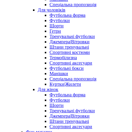
Спеціальна пропозиція
Для чоловіків
Футбольна форма
Футболки
Шорти
Гетри
Тренувальні футболки
Джемпера|Вітровки
Штани тренувальні
Спортивні костюми
Термобілизна
Спортивні аксесуари
Футбольні бокси
Манішки
Спеціальна пропозиція
Куртки|Жилети
Для жінок
Футбольна форма
Футболки
Шорти
Тренувальні футболки
Джемпера|Вітровки
Штани тренувальні
Спортивні аксесуари
Фан-магазин