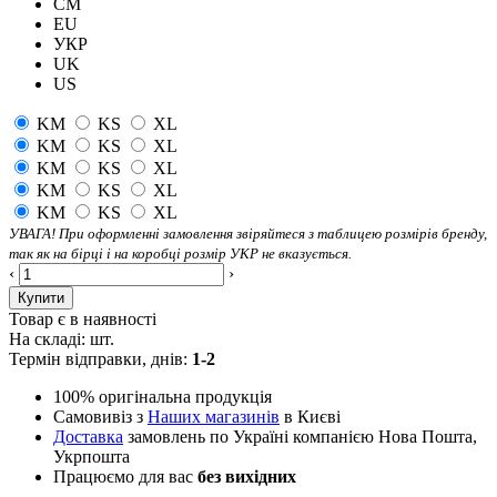
CM
EU
УКР
UK
US
KM
KS
XL
KM
KS
XL
KM
KS
XL
KM
KS
XL
KM
KS
XL
УВАГА! При оформленні замовлення звіряйтеся з таблицею розмірів бренду,
так як на бірці і на коробці розмір УКР не вказується.
‹
›
Купити
Товар є в наявності
На складі:
шт.
Термін відправки, днів:
1-2
100% оригінальна продукція
Самовивіз з
Наших магазинів
в Києві
Доставка
замовлень по Україні компанією Нова Пошта,
Укрпошта
Працюємо для вас
без вихідних