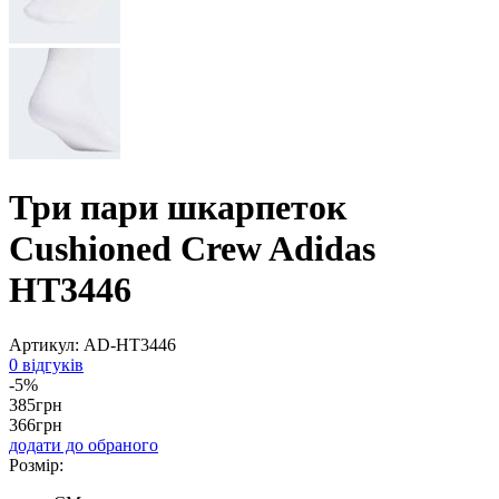
Три пари шкарпеток
Cushioned Crew Adidas
HT3446
Артикул:
AD-HT3446
0 відгуків
-5%
385
грн
366
грн
додати до обраного
Розмір: