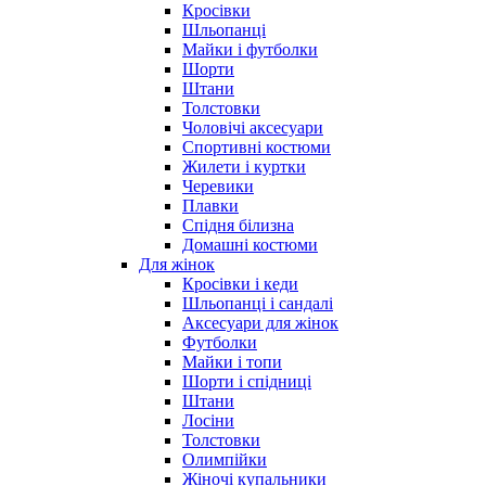
Кросівки
Шльопанці
Майки і футболки
Шорти
Штани
Толстовки
Чоловічі аксесуари
Спортивні костюми
Жилети і куртки
Черевики
Плавки
Спідня білизна
Домашні костюми
Для жінок
Кросівки і кеди
Шльопанці і сандалі
Аксесуари для жінок
Футболки
Майки і топи
Шорти і спідниці
Штани
Лосіни
Толстовки
Олимпійки
Жіночі купальники