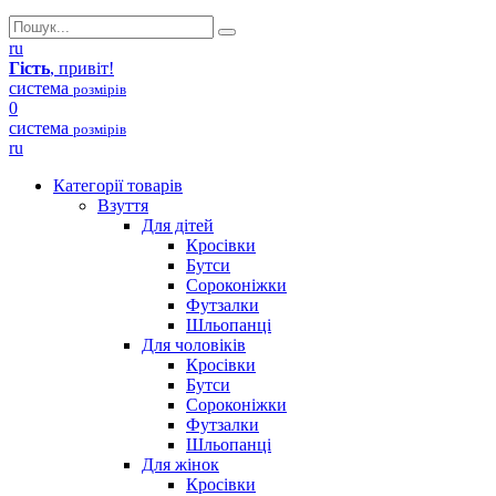
ru
Гість
, привіт!
система
розмірів
0
система
розмірів
ru
Категорії товарів
Взуття
Для дітей
Кросівки
Бутси
Сороконіжки
Футзалки
Шльопанці
Для чоловіків
Кросівки
Бутси
Сороконіжки
Футзалки
Шльопанці
Для жінок
Кросівки