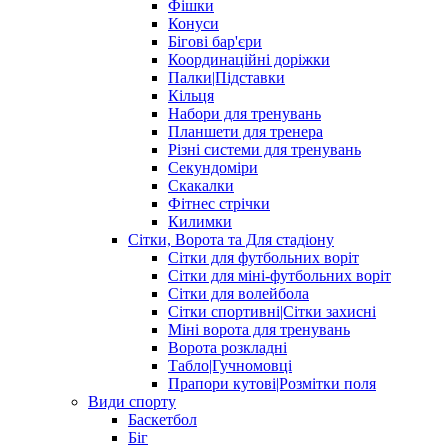
Фішки
Конуси
Бігові бар'єри
Координаційні доріжки
Палки|Підставки
Кільця
Набори для тренувань
Планшети для тренера
Різні системи для тренувань
Секундоміри
Скакалки
Фітнес стрічки
Килимки
Сітки, Ворота та Для стадіону
Сітки для футбольних воріт
Сітки для міні-футбольних воріт
Сітки для волейбола
Сітки спортивні|Cітки захисні
Міні ворота для тренувань
Ворота розкладні
Табло|Гучномовці
Прапори кутові|Розмітки поля
Види спорту
Баскетбол
Біг