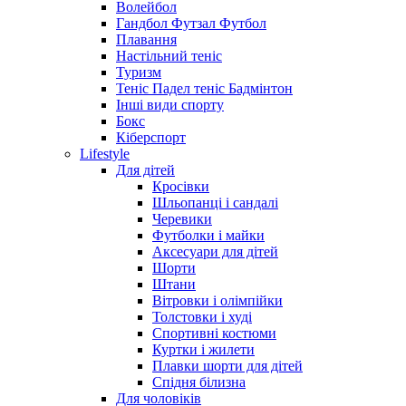
Волейбол
Гандбол Футзал Футбол
Плавання
Настільний теніс
Туризм
Теніс Падел теніс Бадмінтон
Інші види спорту
Бокс
Кіберспорт
Lifestyle
Для дітей
Кросівки
Шльопанці і сандалі
Черевики
Футболки і майки
Аксесуари для дітей
Шорти
Штани
Вітровки і олімпійки
Толстовки і худі
Спортивні костюми
Куртки і жилети
Плавки шорти для дітей
Спідня білизна
Для чоловіків