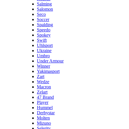
Salming
Salomon
Seco
Soccer
Spalding
Speedo
Spokey
Swift
Uhlsport
Ukraine
Umbro
Under Armour
Winner
Yakimasport
Zart
Wedze
Macron
Zelart
47 Brand
Player
Hummel
Derbystar
Molten
Mizuno
Selerity