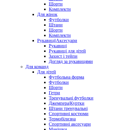
Шорти
Комплекти
Для жінок
Футболки
Штани
Шорти
Комплекти
Рукавиці|Аксесуари
Рукавиці
Рукавиці для дітей
Захист і тейпи
Догляд за рукавицями
Для команд
Для дітей
Футбольна форма
Футболки
Шорти
Гетри
Тренувальні футболки
Джемпера|Куртки
Штани тренувальні
Спортивні костюми
Термобілизна
Спортивні аксесуари
Манішки