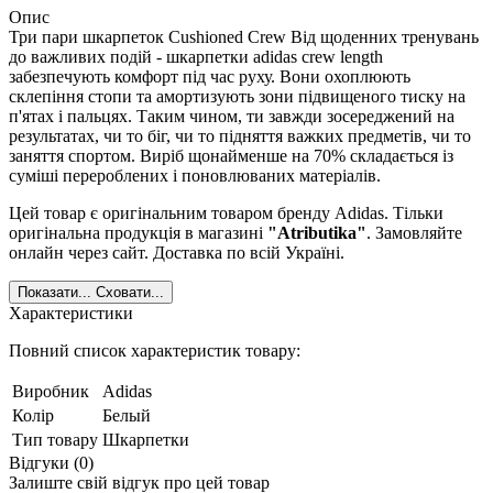
Опис
Три пари шкарпеток Cushioned Crew Від щоденних тренувань
до важливих подій - шкарпетки adidas crew length
забезпечують комфорт під час руху. Вони охоплюють
склепіння стопи та амортизують зони підвищеного тиску на
п'ятах і пальцях. Таким чином, ти завжди зосереджений на
результатах, чи то біг, чи то підняття важких предметів, чи то
заняття спортом. Виріб щонайменше на 70% складається із
суміші перероблених і поновлюваних матеріалів.
Цей товар є оригінальним товаром бренду Adidas. Тільки
оригінальна продукція в магазині
"Atributika"
. Замовляйте
онлайн через сайт. Доставка по всій Україні.
Показати...
Сховати...
Характеристики
Повний список характеристик товару:
Виробник
Adidas
Колір
Белый
Тип товару
Шкарпетки
Відгуки (0)
Залиште свій відгук про цей товар