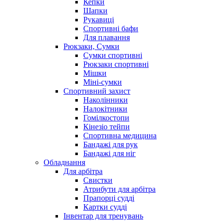
Кепки
Шапки
Рукавиці
Спортивні бафи
Для плавання
Рюкзаки, Сумки
Сумки спортивні
Рюкзаки спортивні
Мішки
Міні-сумки
Спортивний захист
Наколінники
Налокітники
Гомілкостопи
Кінезіо тейпи
Спортивна медицина
Бандажі для рук
Бандажі для ніг
Обладнання
Для арбітра
Свистки
Атрибути для арбітра
Прапорці судді
Картки судді
Інвентар для тренувань