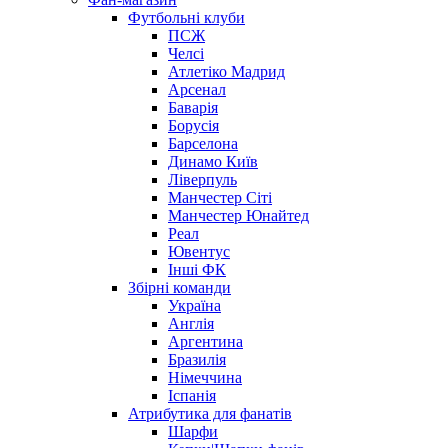
Футбольні клуби
ПСЖ
Челсі
Атлетіко Мадрид
Арсенал
Баварія
Борусія
Барселона
Динамо Київ
Ліверпуль
Манчестер Сіті
Манчестер Юнайтед
Реал
Ювентус
Інші ФК
Збірні команди
Україна
Англія
Аргентина
Бразилія
Німеччина
Іспанія
Атрибутика для фанатів
Шарфи