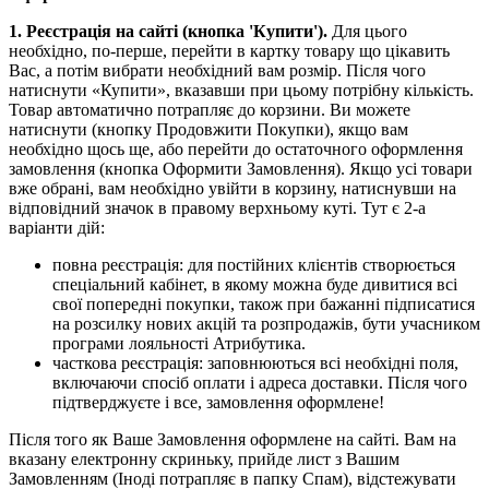
1. Реєстрація на сайті (кнопка 'Купити').
Для цього
необхідно, по-перше, перейти в картку товару що цікавить
Вас, а потім вибрати необхідний вам розмір. Після чого
натиснути «Купити», вказавши при цьому потрібну кількість.
Товар автоматично потрапляє до корзини. Ви можете
натиснути (кнопку Продовжити Покупки), якщо вам
необхідно щось ще, або перейти до остаточного оформлення
замовлення (кнопка Оформити Замовлення). Якщо усі товари
вже обрані, вам необхідно увійти в корзину, натиснувши на
відповідний значок в правому верхньому куті. Тут є 2-а
варіанти дій:
повна реєстрація: для постійних клієнтів створюється
спеціальний кабінет, в якому можна буде дивитися всі
свої попередні покупки, також при бажанні підписатися
на розсилку нових акцій та розпродажів, бути учасником
програми лояльності Атрибутика.
часткова реєстрація: заповнюються всі необхідні поля,
включаючи спосіб оплати і адреса доставки. Після чого
підтверджуєте і все, замовлення оформлене!
Після того як Ваше Замовлення оформлене на сайті. Вам на
вказану електронну скриньку, прийде лист з Вашим
Замовленням (Іноді потрапляє в папку Спам), відстежувати