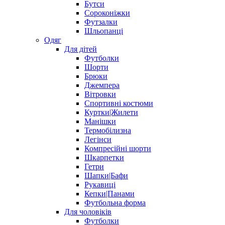
Бутси
Сороконіжки
Футзалки
Шльопанці
Одяг
Для дітей
Футболки
Шорти
Брюки
Джемпера
Вітровки
Спортивні костюми
Куртки|Жилети
Манішки
Термобілизна
Легінси
Компресійні шорти
Шкарпетки
Гетри
Шапки|Бафи
Рукавиці
Кепки|Панами
Футбольна форма
Для чоловіків
Футболки