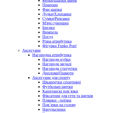
Кепки|Шапки фанів
Прапори
Фан шапки
Дудки|Хлопавки
Сумки|Рюкзаки
М'ячі сувенірні
Брелки
Вимпела
Посуд
Різна атрибутика
Фігурки Funko Pop!
Аксесуари
Нагородна атрибутика
Нагороди кубки
Нагороди медалі
Нагороди статуетки
Дипломи|Грамоти
Аксесуари для спорту
Шкарпетки спортивні
Футбольні щитки
Капитанскі пов`язки
Фіксатори для гетр та щитків
Пляшки - поїлки
Пов`язки на голову
Напульсники