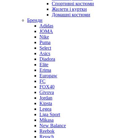
Спортивні костюми
Жилети і куртки
Домашні костюми
Бренди
Adidas
JOMA
Nike
Puma
Select
Asics
Diadora
Elite
Erima
Europaw
FC
FOX40
Givova
Jordan
Kipsta
Legea
Liga Sport
Mikasa
New Balance
Reebok
Reusch