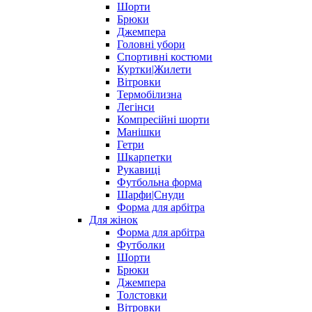
Шорти
Брюки
Джемпера
Головні убори
Спортивні костюми
Куртки|Жилети
Вітровки
Термобілизна
Легінси
Компресійні шорти
Манішки
Гетри
Шкарпетки
Рукавиці
Футбольна форма
Шарфи|Снуди
Форма для арбітра
Для жінок
Форма для арбітра
Футболки
Шорти
Брюки
Джемпера
Толстовки
Вітровки