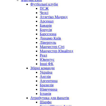
Футбольні клуби
ПСЖ
Челсі
Атлетіко Мадрид
Арсенал
Баварія
Борусія
Барселона
Динамо Київ
Ліверпуль
Манчестер Сіті
Манчестер Юнайтед
Реал
Ювентус
Інші ФК
Збірні команди
Україна
Англія
Аргентина
Бразилія
Німеччина
Іспанія
Атрибутика для фанатів
Шарфи