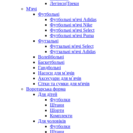
Легінси|Треки
М'ячі
Футбольні
Футбольні м'ячі Adidas
Футбольні м'ячі Nike
Футбольні м'ячі Select
Футбольні м'ячі Puma
Футзальні
Футзальні м'ячі Select
Футзальні м'ячі Adidas
Волейбольні
Баскетбольні
Гандбольні
Насоси для м`ячів
Аксесуари для м`ячів
Сітки та сумки для м'ячів
Воротарська форма
Для дітей
Футболки
Штани
Шорти
Комплекти
Для чоловіків
Футболки
Штани