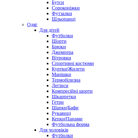
Бутси
Сороконіжки
Футзалки
Шльопанці
Одяг
Для дітей
Футболки
Шорти
Брюки
Джемпера
Вітровки
Спортивні костюми
Куртки|Жилети
Манішки
Термобілизна
Легінси
Компресійні шорти
Шкарпетки
Гетри
Шапки|Бафи
Рукавиці
Кепки|Панами
Футбольна форма
Для чоловіків
Футболки