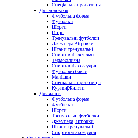
Спеціальна пропозиція
Для чоловіків
Футбольна форма
Футболки
Шорти
Гетри
Тренувальні футболки
Джемпера|Вітровки
Штани тренувальні
Спортивні костюми
Термобілизна
Спортивні аксесуари
Футбольні бокси
Манішки
Спеціальна пропозиція
Куртки|Жилети
Для жінок
Футбольна форма
Футболки
Шорти
Тренувальні футболки
Джемпера|Вітровки
Штани тренувальні
Спортивні аксесуари
Фан-магазин