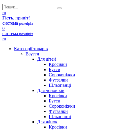
ru
Гість
, привіт!
система
розмірів
0
система
розмірів
ru
Категорії товарів
Взуття
Для дітей
Кросівки
Бутси
Сороконіжки
Футзалки
Шльопанці
Для чоловіків
Кросівки
Бутси
Сороконіжки
Футзалки
Шльопанці
Для жінок
Кросівки