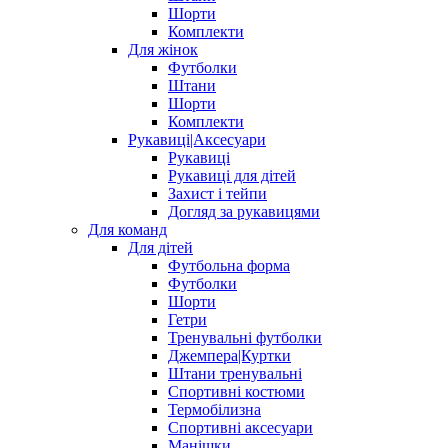
Шорти
Комплекти
Для жінок
Футболки
Штани
Шорти
Комплекти
Рукавиці|Аксесуари
Рукавиці
Рукавиці для дітей
Захист і тейпи
Догляд за рукавицями
Для команд
Для дітей
Футбольна форма
Футболки
Шорти
Гетри
Тренувальні футболки
Джемпера|Куртки
Штани тренувальні
Спортивні костюми
Термобілизна
Спортивні аксесуари
Манішки