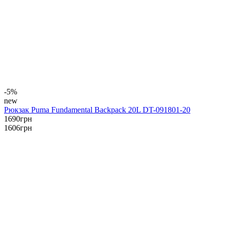
-5%
new
Рюкзак Puma Fundamental Backpack 20L DT-091801-20
1690
грн
1606
грн