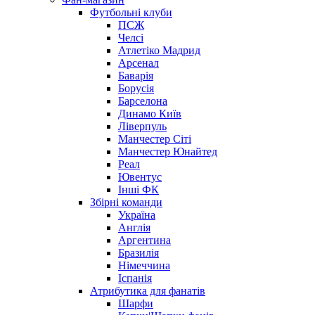
Футбольні клуби
ПСЖ
Челсі
Атлетіко Мадрид
Арсенал
Баварія
Борусія
Барселона
Динамо Київ
Ліверпуль
Манчестер Сіті
Манчестер Юнайтед
Реал
Ювентус
Інші ФК
Збірні команди
Україна
Англія
Аргентина
Бразилія
Німеччина
Іспанія
Атрибутика для фанатів
Шарфи