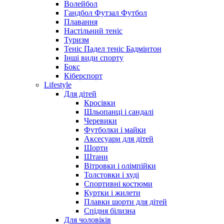
Волейбол
Гандбол Футзал Футбол
Плавання
Настільний теніс
Туризм
Теніс Падел теніс Бадмінтон
Інші види спорту
Бокс
Кіберспорт
Lifestyle
Для дітей
Кросівки
Шльопанці і сандалі
Черевики
Футболки і майки
Аксесуари для дітей
Шорти
Штани
Вітровки і олімпійки
Толстовки і худі
Спортивні костюми
Куртки і жилети
Плавки шорти для дітей
Спідня білизна
Для чоловіків