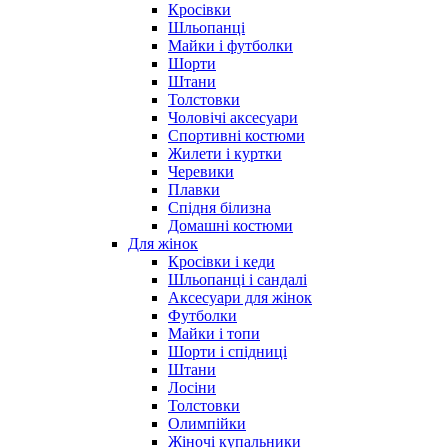
Кросівки
Шльопанці
Майки і футболки
Шорти
Штани
Толстовки
Чоловічі аксесуари
Спортивні костюми
Жилети і куртки
Черевики
Плавки
Спідня білизна
Домашні костюми
Для жінок
Кросівки і кеди
Шльопанці і сандалі
Аксесуари для жінок
Футболки
Майки і топи
Шорти і спідниці
Штани
Лосіни
Толстовки
Олимпійки
Жіночі купальники