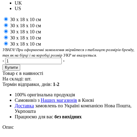
UK
US
30 х 18 х 10 см
30 х 18 х 10 см
30 х 18 х 10 см
30 х 18 х 10 см
30 х 18 х 10 см
УВАГА! При оформленні замовлення звіряйтеся з таблицею розмірів бренду,
так як на бірці і на коробці розмір УКР не вказується.
‹
›
Купити
Товар є в наявності
На складі:
шт.
Термін відправки, днів:
1-2
100% оригінальна продукція
Самовивіз з
Наших магазинів
в Києві
Доставка
замовлень по Україні компанією Нова Пошта,
Укрпошта
Працюємо для вас
без вихідних
Опис