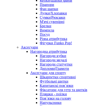
Кепки|Шапки фанів
Прапори
Фан шапки
Дудки|Хлопавки
Сумки|Рюкзаки
М'ячі сувенірні
Брелки
Вимпела
Посуд
Різна атрибутика
Фігурки Funko Pop!
Аксесуари
Нагородна атрибутика
Нагороди кубки
Нагороди медалі
Нагороди статуетки
Дипломи|Грамоти
Аксесуари для спорту
Шкарпетки спортивні
Футбольні щитки
Капитанскі пов`язки
Фіксатори для гетр та щитків
Пляшки - поїлки
Пов`язки на голову
Напульсники