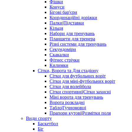
Фішки
Конуси
Бігові бар'єри
Координаційні доріжки
Палки|Підставки
Кільця
Набори для тренувань
Планшети для тренера
Різні системи для тренувань
Секундоміри
Скакалки
Фітнес стрічки
Килимки
Сітки, Ворота та Для стадіону
Сітки для футбольних воріт
Сітки для міні-футбольних воріт
Сітки для волейбола
Сітки спортивні|Cітки захисні
Міні ворота для тренувань
Ворота розкладні
Табло|Гучномовці
Прапори кутові|Розмітки поля
Види спорту
Баскетбол
Біг