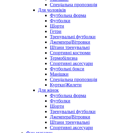
Спеціальна пропозиція
Для чоловіків
Футбольна форма
Футболки
Шорти
Гетри
Тренувальні футболки
Джемпера|Вітровки
Штани тренувальні
Спортивні костюми
Термобілизна
Спортивні аксесуари
Футбольні бокси
Манішки
Спеціальна пропозиція
Куртки|Жилети
Для жінок
Футбольна форма
Футболки
Шорти
Тренувальні футболки
Джемпера|Вітровки
Штани тренувальні
Спортивні аксесуари
Фан-магазин