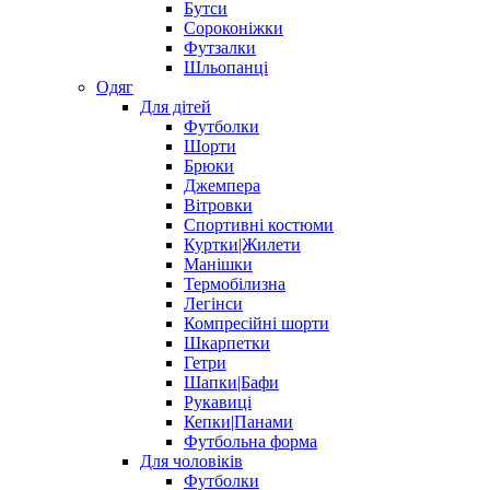
Бутси
Сороконіжки
Футзалки
Шльопанці
Одяг
Для дітей
Футболки
Шорти
Брюки
Джемпера
Вітровки
Спортивні костюми
Куртки|Жилети
Манішки
Термобілизна
Легінси
Компресійні шорти
Шкарпетки
Гетри
Шапки|Бафи
Рукавиці
Кепки|Панами
Футбольна форма
Для чоловіків
Футболки