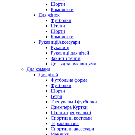
Шорти
Комплекти
Для жінок
Футболки
Штани
Шорти
Комплекти
Рукавиці|Аксесуари
Рукавиці
Рукавиці для дітей
Захист і тейпи
Догляд за рукавицями
Для команд
Для дітей
Футбольна форма
Футболки
Шорти
Гетри
Тренувальні футболки
Джемпера|Куртки
Штани тренувальні
Спортивні костюми
Термобілизна
Спортивні аксесуари
Манішки