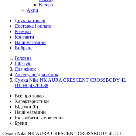
Kempa
Акції
Друк на товарі
Доставка і оплата
Розміри
Контакти
Наші магазини
Вибране
Головна
Lifestyle
Для жінок
Аксесуари для жінок
Сумка Nike NK AURA CRESCENT CROSSBODY 4L
DT-HQ4370-688
Все про товар
Характеристики
Відгуки (0)
Наші магазини
Як зробити замовлення
Бренд
Сумка Nike NK AURA CRESCENT CROSSBODY 4L DT-