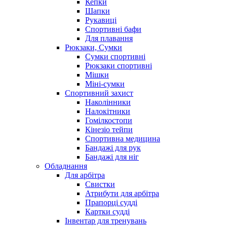
Кепки
Шапки
Рукавиці
Спортивні бафи
Для плавання
Рюкзаки, Сумки
Сумки спортивні
Рюкзаки спортивні
Мішки
Міні-сумки
Спортивний захист
Наколінники
Налокітники
Гомілкостопи
Кінезіо тейпи
Спортивна медицина
Бандажі для рук
Бандажі для ніг
Обладнання
Для арбітра
Свистки
Атрибути для арбітра
Прапорці судді
Картки судді
Інвентар для тренувань