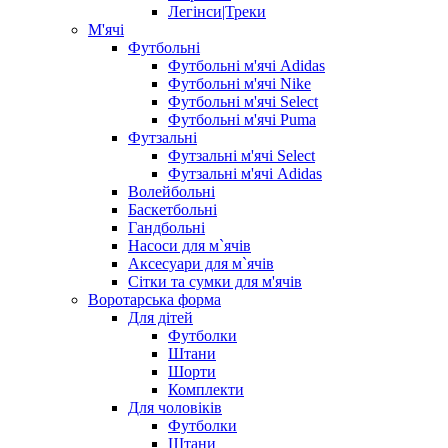
Легінси|Треки
М'ячі
Футбольні
Футбольні м'ячі Adidas
Футбольні м'ячі Nike
Футбольні м'ячі Select
Футбольні м'ячі Puma
Футзальні
Футзальні м'ячі Select
Футзальні м'ячі Adidas
Волейбольні
Баскетбольні
Гандбольні
Насоси для м`ячів
Аксесуари для м`ячів
Сітки та сумки для м'ячів
Воротарська форма
Для дітей
Футболки
Штани
Шорти
Комплекти
Для чоловіків
Футболки
Штани