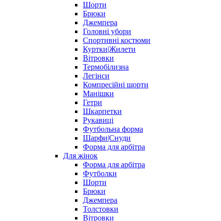
Шорти
Брюки
Джемпера
Головні убори
Спортивні костюми
Куртки|Жилети
Вітровки
Термобілизна
Легінси
Компресійні шорти
Манішки
Гетри
Шкарпетки
Рукавиці
Футбольна форма
Шарфи|Снуди
Форма для арбітра
Для жінок
Форма для арбітра
Футболки
Шорти
Брюки
Джемпера
Толстовки
Вітровки