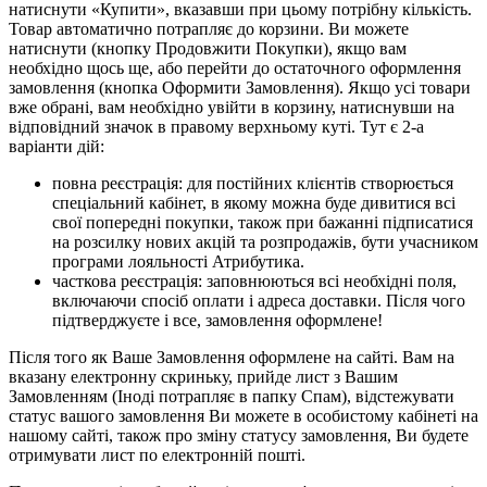
натиснути «Купити», вказавши при цьому потрібну кількість.
Товар автоматично потрапляє до корзини. Ви можете
натиснути (кнопку Продовжити Покупки), якщо вам
необхідно щось ще, або перейти до остаточного оформлення
замовлення (кнопка Оформити Замовлення). Якщо усі товари
вже обрані, вам необхідно увійти в корзину, натиснувши на
відповідний значок в правому верхньому куті. Тут є 2-а
варіанти дій:
повна реєстрація: для постійних клієнтів створюється
спеціальний кабінет, в якому можна буде дивитися всі
свої попередні покупки, також при бажанні підписатися
на розсилку нових акцій та розпродажів, бути учасником
програми лояльності Атрибутика.
часткова реєстрація: заповнюються всі необхідні поля,
включаючи спосіб оплати і адреса доставки. Після чого
підтверджуєте і все, замовлення оформлене!
Після того як Ваше Замовлення оформлене на сайті. Вам на
вказану електронну скриньку, прийде лист з Вашим
Замовленням (Іноді потрапляє в папку Спам), відстежувати
статус вашого замовлення Ви можете в особистому кабінеті на
нашому сайті, також про зміну статусу замовлення, Ви будете
отримувати лист по електронній пошті.