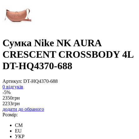
Сумка Nike NK AURA
CRESCENT CROSSBODY 4L
DT-HQ4370-688
Артикул:
DT-HQ4370-688
0 відгуків
-5%
2350
грн
2233
грн
додати до обраного
Розмір:
CM
EU
УКР