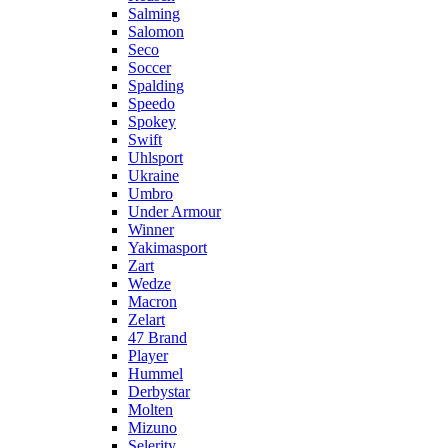
Salming
Salomon
Seco
Soccer
Spalding
Speedo
Spokey
Swift
Uhlsport
Ukraine
Umbro
Under Armour
Winner
Yakimasport
Zart
Wedze
Macron
Zelart
47 Brand
Player
Hummel
Derbystar
Molten
Mizuno
Selerity