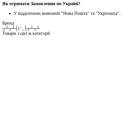
Як отримати Замовлення по Україні?
У відділеннях компаній "Нова Пошта" та "Укрпошта".
Бренд
┬┴┬┴┤(･_├┬┴┬┴
Товари з цієї ж категорії