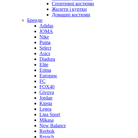
Спортивні костюми
Жилети і куртки
Домашні костюми
Бренди
Adidas
JOMA
Nike
Puma
Select
Asics
Diadora
Elite
Erima
Europaw
FC
FOX40
Givova
Jordan
Kipsta
Legea
Liga Sport
Mikasa
New Balance
Reebok
Reusch