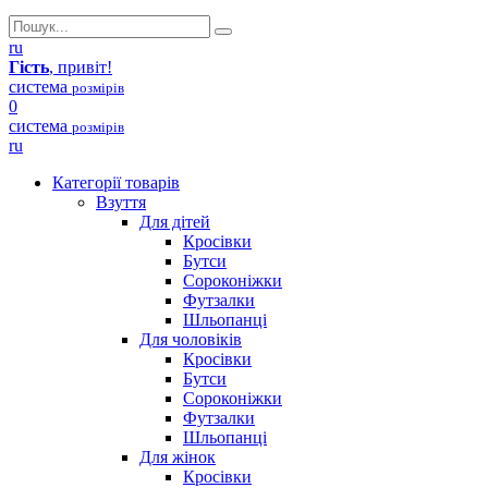
ru
Гість
, привіт!
система
розмірів
0
система
розмірів
ru
Категорії товарів
Взуття
Для дітей
Кросівки
Бутси
Сороконіжки
Футзалки
Шльопанці
Для чоловіків
Кросівки
Бутси
Сороконіжки
Футзалки
Шльопанці
Для жінок
Кросівки