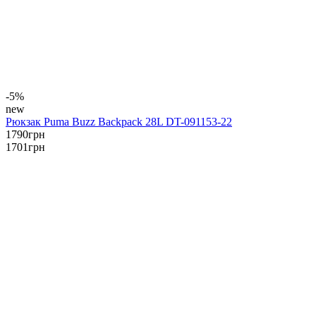
-5%
new
Рюкзак Puma Buzz Backpack 28L DT-091153-22
1790
грн
1701
грн