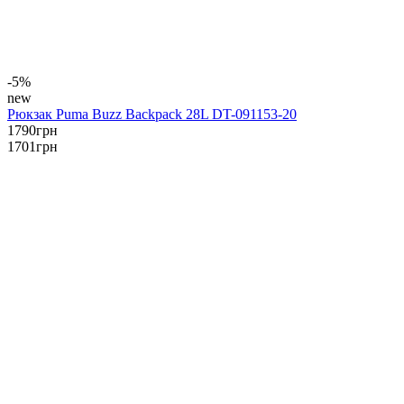
-5%
new
Рюкзак Puma Buzz Backpack 28L DT-091153-20
1790
грн
1701
грн