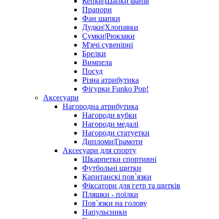
Кепки|Шапки фанів
Прапори
Фан шапки
Дудки|Хлопавки
Сумки|Рюкзаки
М'ячі сувенірні
Брелки
Вимпела
Посуд
Різна атрибутика
Фігурки Funko Pop!
Аксесуари
Нагородна атрибутика
Нагороди кубки
Нагороди медалі
Нагороди статуетки
Дипломи|Грамоти
Аксесуари для спорту
Шкарпетки спортивні
Футбольні щитки
Капитанскі пов`язки
Фіксатори для гетр та щитків
Пляшки - поїлки
Пов`язки на голову
Напульсники