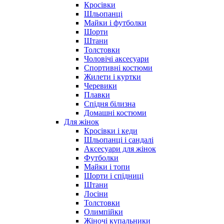
Кросівки
Шльопанці
Майки і футболки
Шорти
Штани
Толстовки
Чоловічі аксесуари
Спортивні костюми
Жилети і куртки
Черевики
Плавки
Спідня білизна
Домашні костюми
Для жінок
Кросівки і кеди
Шльопанці і сандалі
Аксесуари для жінок
Футболки
Майки і топи
Шорти і спідниці
Штани
Лосіни
Толстовки
Олимпійки
Жіночі купальники