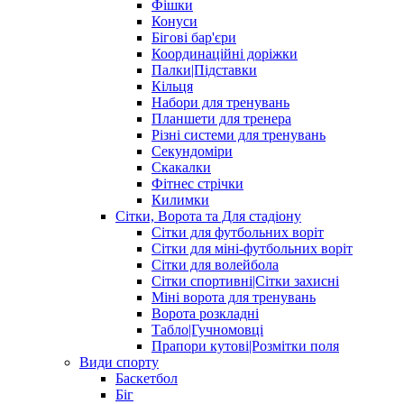
Фішки
Конуси
Бігові бар'єри
Координаційні доріжки
Палки|Підставки
Кільця
Набори для тренувань
Планшети для тренера
Різні системи для тренувань
Секундоміри
Скакалки
Фітнес стрічки
Килимки
Сітки, Ворота та Для стадіону
Сітки для футбольних воріт
Сітки для міні-футбольних воріт
Сітки для волейбола
Сітки спортивні|Cітки захисні
Міні ворота для тренувань
Ворота розкладні
Табло|Гучномовці
Прапори кутові|Розмітки поля
Види спорту
Баскетбол
Біг