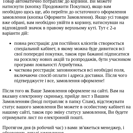
Товар автоматично потрапляє до корзини. Ви можете
натиснути (кнопку Продовжити Покупки), якщо вам
необхідно щось ще, або перейти до остаточного оформлення
замовлення (кнопка Оформити Замовлення). Якщо усі товари
вже обрані, вам необхідно увійти в корзину, натиснувши на
відповідний значок в правому верхньому куті. Тут є 2-а
варіанти дій:
повна реєстрація: для постійних клієнтів створюється
спеціальний кабінет, в якому можна буде дивитися всі
свої попередні покупки, також при бажанні підписатися
на розсилку нових акцій та розпродажів, бути учасником
програми лояльності Атрибутика.
часткова реєстрація: заповнюються всі необхідні поля,
включаючи спосіб оплати і адреса доставки. Після чого
підтверджуєте і все, замовлення оформлене!
Після того як Ваше Замовлення оформлене на сайті. Вам на
вказану електронну скриньку, прийде лист з Вашим
Замовленням (Іноді потрапляє в папку Спам), відстежувати
статус вашого замовлення Ви можете в особистому кабінеті на
нашому сайті, також про зміну статусу замовлення, Ви будете
отримувати лист по електронній пошті.
Протягом дня (в робочий час) з вами зв'яжеться менеджер, і
обговорить деталі замовлення.