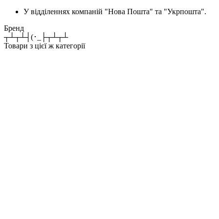
У відділеннях компаній "Нова Пошта" та "Укрпошта".
Бренд
┬┴┬┴┤(･_├┬┴┬┴
Товари з цієї ж категорії