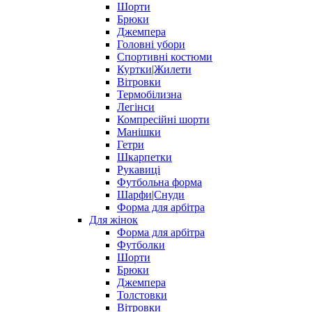
Шорти
Брюки
Джемпера
Головні убори
Спортивні костюми
Куртки|Жилети
Вітровки
Термобілизна
Легінси
Компресійні шорти
Манішки
Гетри
Шкарпетки
Рукавиці
Футбольна форма
Шарфи|Снуди
Форма для арбітра
Для жінок
Форма для арбітра
Футболки
Шорти
Брюки
Джемпера
Толстовки
Вітровки