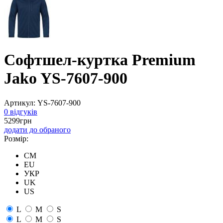
Софтшел-куртка Premium
Jako YS-7607-900
Артикул:
YS-7607-900
0 відгуків
5299
грн
додати до обраного
Розмір:
CM
EU
УКР
UK
US
L
M
S
L
M
S