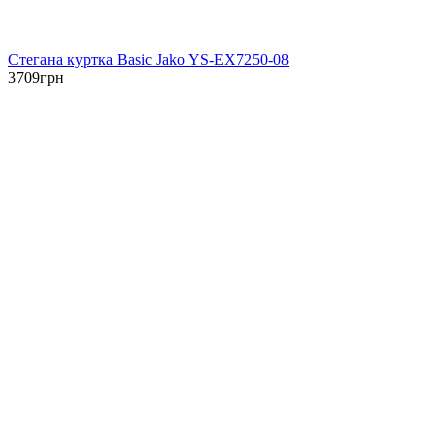
Стегана куртка Basic Jako YS-EX7250-08
3709
грн