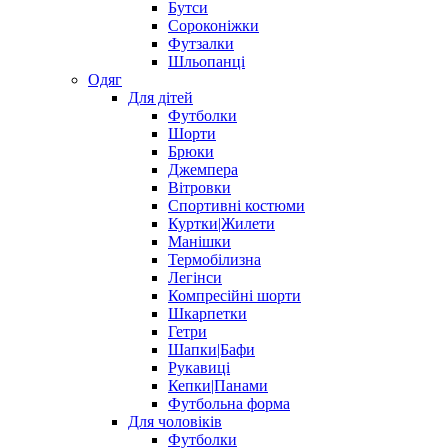
Бутси
Сороконіжки
Футзалки
Шльопанці
Одяг
Для дітей
Футболки
Шорти
Брюки
Джемпера
Вітровки
Спортивні костюми
Куртки|Жилети
Манішки
Термобілизна
Легінси
Компресійні шорти
Шкарпетки
Гетри
Шапки|Бафи
Рукавиці
Кепки|Панами
Футбольна форма
Для чоловіків
Футболки