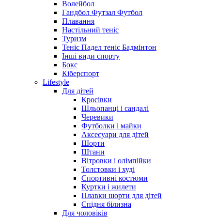
Волейбол
Гандбол Футзал Футбол
Плавання
Настільний теніс
Туризм
Теніс Падел теніс Бадмінтон
Інші види спорту
Бокс
Кіберспорт
Lifestyle
Для дітей
Кросівки
Шльопанці і сандалі
Черевики
Футболки і майки
Аксесуари для дітей
Шорти
Штани
Вітровки і олімпійки
Толстовки і худі
Спортивні костюми
Куртки і жилети
Плавки шорти для дітей
Спідня білизна
Для чоловіків