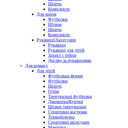
Шорти
Комплекти
Для жінок
Футболки
Штани
Шорти
Комплекти
Рукавиці|Аксесуари
Рукавиці
Рукавиці для дітей
Захист і тейпи
Догляд за рукавицями
Для команд
Для дітей
Футбольна форма
Футболки
Шорти
Гетри
Тренувальні футболки
Джемпера|Куртки
Штани тренувальні
Спортивні костюми
Термобілизна
Спортивні аксесуари
Манішки