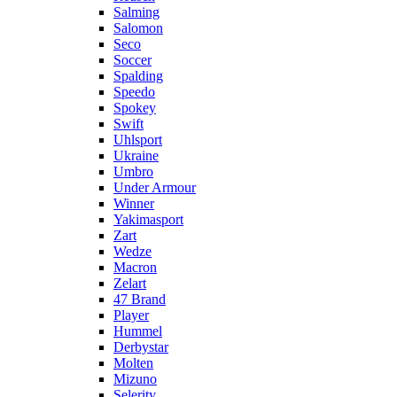
Salming
Salomon
Seco
Soccer
Spalding
Speedo
Spokey
Swift
Uhlsport
Ukraine
Umbro
Under Armour
Winner
Yakimasport
Zart
Wedze
Macron
Zelart
47 Brand
Player
Hummel
Derbystar
Molten
Mizuno
Selerity