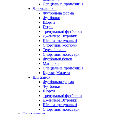
Спеціальна пропозиція
Для чоловіків
Футбольна форма
Футболки
Шорти
Гетри
Тренувальні футболки
Джемпера|Вітровки
Штани тренувальні
Спортивні костюми
Термобілизна
Спортивні аксесуари
Футбольні бокси
Манішки
Спеціальна пропозиція
Куртки|Жилети
Для жінок
Футбольна форма
Футболки
Шорти
Тренувальні футболки
Джемпера|Вітровки
Штани тренувальні
Спортивні аксесуари
Фан-магазин