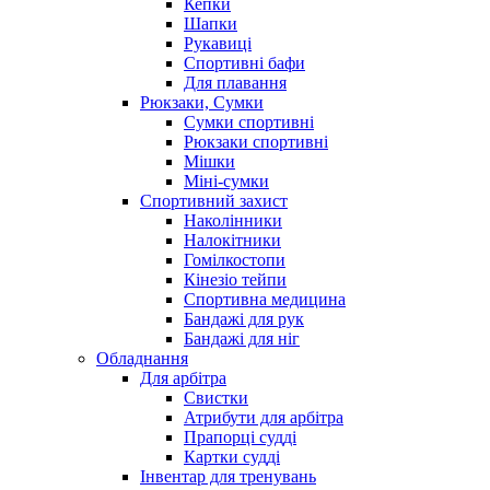
Кепки
Шапки
Рукавиці
Спортивні бафи
Для плавання
Рюкзаки, Сумки
Сумки спортивні
Рюкзаки спортивні
Мішки
Міні-сумки
Спортивний захист
Наколінники
Налокітники
Гомілкостопи
Кінезіо тейпи
Спортивна медицина
Бандажі для рук
Бандажі для ніг
Обладнання
Для арбітра
Свистки
Атрибути для арбітра
Прапорці судді
Картки судді
Інвентар для тренувань