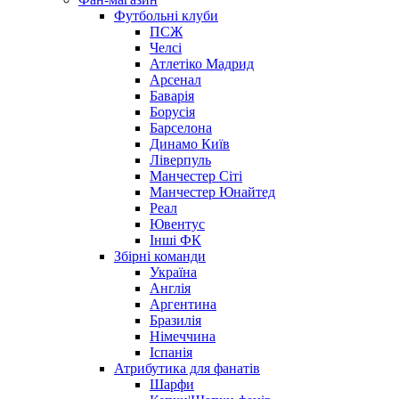
Футбольні клуби
ПСЖ
Челсі
Атлетіко Мадрид
Арсенал
Баварія
Борусія
Барселона
Динамо Київ
Ліверпуль
Манчестер Сіті
Манчестер Юнайтед
Реал
Ювентус
Інші ФК
Збірні команди
Україна
Англія
Аргентина
Бразилія
Німеччина
Іспанія
Атрибутика для фанатів
Шарфи