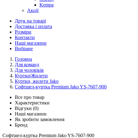
Kempa
Акції
Друк на товарі
Доставка і оплата
Розміри
Контакти
Наші магазини
Вибране
Головна
Для команд
Для чоловіків
Куртки|Жилети
Куртки, жилети Jako
Софтшел-куртка Premium Jako YS-7607-900
Все про товар
Характеристики
Відгуки (0)
Наші магазини
Як зробити замовлення
Бренд
Софтшел-куртка Premium Jako YS-7607-900