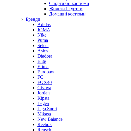
Спортивні костюми
Жилети і куртки
Домашні костюми
Бренди
Adidas
JOMA
Nike
Puma
Select
Asics
Diadora
Elite
Erima
Europaw
FC
FOX40
Givova
Jordan
Kipsta
Legea
Liga Sport
Mikasa
New Balance
Reebok
Reusch