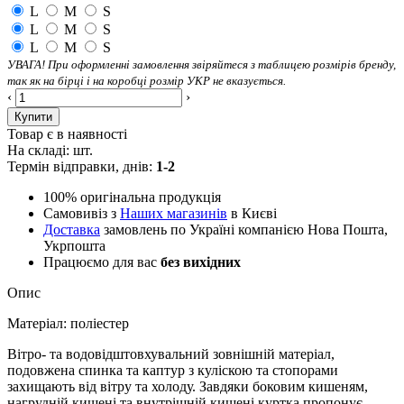
L
M
S
L
M
S
L
M
S
УВАГА! При оформленні замовлення звіряйтеся з таблицею розмірів бренду,
так як на бірці і на коробці розмір УКР не вказується.
‹
›
Купити
Товар є в наявності
На складі:
шт.
Термін відправки, днів:
1-2
100% оригінальна продукція
Самовивіз з
Наших магазинів
в Києві
Доставка
замовлень по Україні компанією Нова Пошта,
Укрпошта
Працюємо для вас
без вихідних
Опис
Матеріал: поліестер
Вітро- та водовідштовхувальний зовнішній матеріал,
подовжена спинка та каптур з куліскою та стопорами
захищають від вітру та холоду. Завдяки боковим кишеням,
нагрудній кишені та внутрішній кишені куртка пропонує