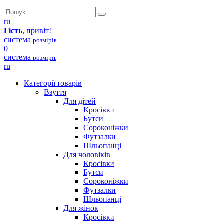
ru
Гість
, привіт!
система
розмірів
0
система
розмірів
ru
Категорії товарів
Взуття
Для дітей
Кросівки
Бутси
Сороконіжки
Футзалки
Шльопанці
Для чоловіків
Кросівки
Бутси
Сороконіжки
Футзалки
Шльопанці
Для жінок
Кросівки