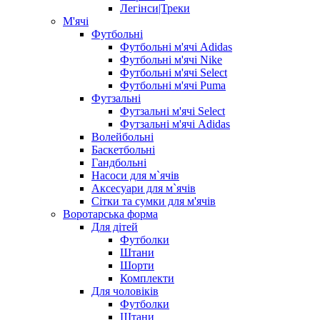
Легінси|Треки
М'ячі
Футбольні
Футбольні м'ячі Adidas
Футбольні м'ячі Nike
Футбольні м'ячі Select
Футбольні м'ячі Puma
Футзальні
Футзальні м'ячі Select
Футзальні м'ячі Adidas
Волейбольні
Баскетбольні
Гандбольні
Насоси для м`ячів
Аксесуари для м`ячів
Сітки та сумки для м'ячів
Воротарська форма
Для дітей
Футболки
Штани
Шорти
Комплекти
Для чоловіків
Футболки
Штани