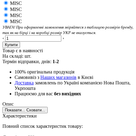
MISC
MISC
MISC
MISC
УВАГА! При оформленні замовлення звіряйтеся з таблицею розмірів бренду,
так як на бірці і на коробці розмір УКР не вказується.
‹
›
Купити
Товар є в наявності
На складі:
шт.
Термін відправки, днів:
1-2
100% оригінальна продукція
Самовивіз з
Наших магазинів
в Києві
Доставка
замовлень по Україні компанією Нова Пошта,
Укрпошта
Працюємо для вас
без вихідних
Опис
Показати...
Сховати...
Характеристики
Повний список характеристик товару: