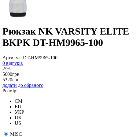
Рюкзак NK VARSITY ELITE
BKPK DT-HM9965-100
Артикул:
DT-HM9965-100
0 відгуків
-5%
5600
грн
5320
грн
додати до обраного
Розмір:
CM
EU
УКР
UK
US
MISC