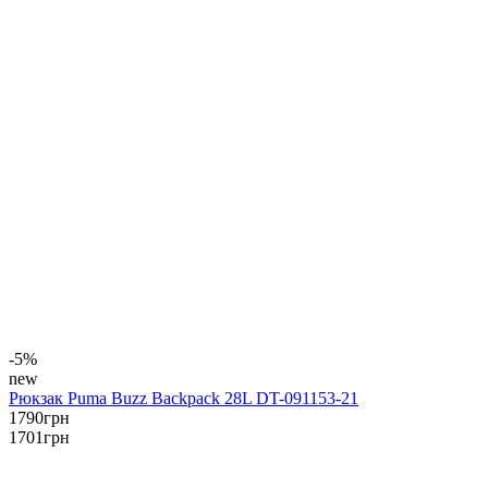
-5%
new
Рюкзак Puma Buzz Backpack 28L DT-091153-21
1790
грн
1701
грн