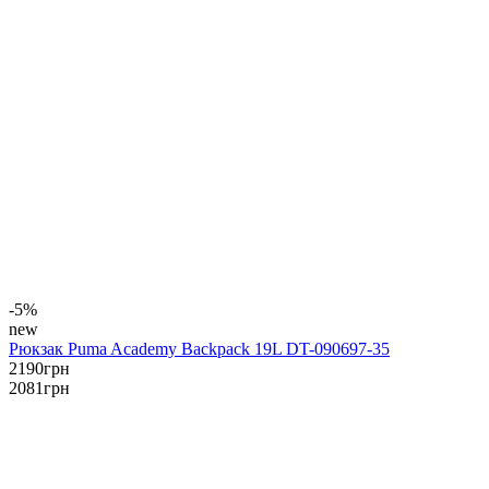
-5%
new
Рюкзак Puma Academy Backpack 19L DT-090697-35
2190
грн
2081
грн