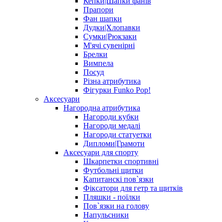
Кепки|Шапки фанів
Прапори
Фан шапки
Дудки|Хлопавки
Сумки|Рюкзаки
М'ячі сувенірні
Брелки
Вимпела
Посуд
Різна атрибутика
Фігурки Funko Pop!
Аксесуари
Нагородна атрибутика
Нагороди кубки
Нагороди медалі
Нагороди статуетки
Дипломи|Грамоти
Аксесуари для спорту
Шкарпетки спортивні
Футбольні щитки
Капитанскі пов`язки
Фіксатори для гетр та щитків
Пляшки - поїлки
Пов`язки на голову
Напульсники