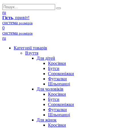
ru
Гість
, привіт!
система
розмірів
0
система
розмірів
ru
Категорії товарів
Взуття
Для дітей
Кросівки
Бутси
Сороконіжки
Футзалки
Шльопанці
Для чоловіків
Кросівки
Бутси
Сороконіжки
Футзалки
Шльопанці
Для жінок
Кросівки