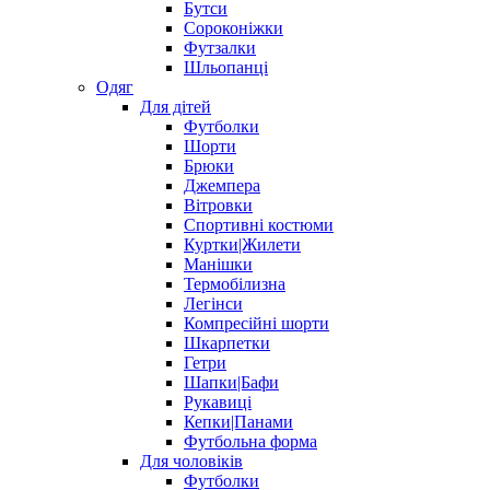
Бутси
Сороконіжки
Футзалки
Шльопанці
Одяг
Для дітей
Футболки
Шорти
Брюки
Джемпера
Вітровки
Спортивні костюми
Куртки|Жилети
Манішки
Термобілизна
Легінси
Компресійні шорти
Шкарпетки
Гетри
Шапки|Бафи
Рукавиці
Кепки|Панами
Футбольна форма
Для чоловіків
Футболки