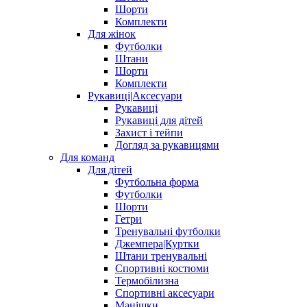
Шорти
Комплекти
Для жінок
Футболки
Штани
Шорти
Комплекти
Рукавиці|Аксесуари
Рукавиці
Рукавиці для дітей
Захист і тейпи
Догляд за рукавицями
Для команд
Для дітей
Футбольна форма
Футболки
Шорти
Гетри
Тренувальні футболки
Джемпера|Куртки
Штани тренувальні
Спортивні костюми
Термобілизна
Спортивні аксесуари
Манішки