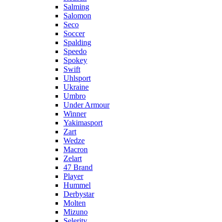
Salming
Salomon
Seco
Soccer
Spalding
Speedo
Spokey
Swift
Uhlsport
Ukraine
Umbro
Under Armour
Winner
Yakimasport
Zart
Wedze
Macron
Zelart
47 Brand
Player
Hummel
Derbystar
Molten
Mizuno
Selerity