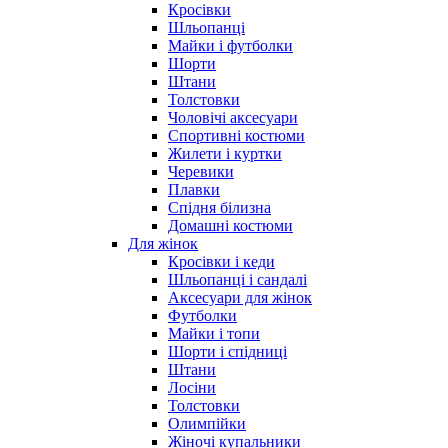
Кросівки
Шльопанці
Майки і футболки
Шорти
Штани
Толстовки
Чоловічі аксесуари
Спортивні костюми
Жилети і куртки
Черевики
Плавки
Спідня білизна
Домашні костюми
Для жінок
Кросівки і кеди
Шльопанці і сандалі
Аксесуари для жінок
Футболки
Майки і топи
Шорти і спідниці
Штани
Лосіни
Толстовки
Олимпійки
Жіночі купальники