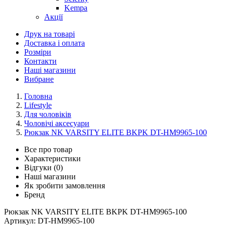
Kempa
Акції
Друк на товарі
Доставка і оплата
Розміри
Контакти
Наші магазини
Вибране
Головна
Lifestyle
Для чоловіків
Чоловічі аксесуари
Рюкзак NK VARSITY ELITE BKPK DT-HM9965-100
Все про товар
Характеристики
Відгуки (0)
Наші магазини
Як зробити замовлення
Бренд
Рюкзак NK VARSITY ELITE BKPK DT-HM9965-100
Артикул:
DT-HM9965-100