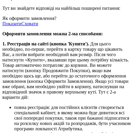
Тут ви знайдете відповіді на найбільш поширені питання:
Як оформити замовлення?
Показати
Сховати
Оформити замовлення можна 2-ма способами:
1. Реєстрація на сайті (кнопка 'Купити').
Для цього
необхідно, по-перше, перейти в картку товару що цікавить
Вас, а потім вибрати необхідний вам розмір. Після чого
натиснути «Купити», вказавши при цьому потрібну кількість.
Товар автоматично потрапляє до корзини. Ви можете
натиснути (кнопку Продовжити Покупки), якщо вам
необхідно щось ще, або перейти до остаточного оформлення
замовлення (кнопка Оформити Замовлення). Якщо усі товари
вже обрані, вам необхідно увійти в корзину, натиснувши на
відповідний значок в правому верхньому куті. Тут є 2-а
варіанти дій:
повна реєстрація: для постійних клієнтів створюється
спеціальний кабінет, в якому можна буде дивитися всі
свої попередні покупки, також при бажанні підписатися
на розсилку нових акцій та розпродажів, бути учасником
програми лояльності Атрибутика.