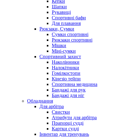
Кепки
Шапки
Рукавиці
Спортивні бафи
Для плавання
Рюкзаки, Сумки
Сумки спортивні
Рюкзаки спортивні
Мішки
Міні-сумки
Спортивний захист
Наколінники
Налокітники
Гомілкостопи
Кінезіо тейпи
Спортивна медицина
Бандажі для рук
Бандажі для ніг
Обладнання
Для арбітра
Свистки
Атрибути для арбітра
Прапорці судді
Картки судді
Інвентар для тренувань