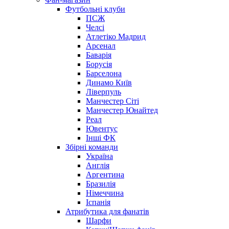
Футбольні клуби
ПСЖ
Челсі
Атлетіко Мадрид
Арсенал
Баварія
Борусія
Барселона
Динамо Київ
Ліверпуль
Манчестер Сіті
Манчестер Юнайтед
Реал
Ювентус
Інші ФК
Збірні команди
Україна
Англія
Аргентина
Бразилія
Німеччина
Іспанія
Атрибутика для фанатів
Шарфи