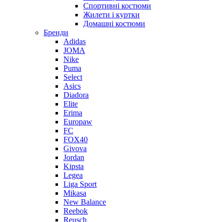
Спортивні костюми
Жилети і куртки
Домашні костюми
Бренди
Adidas
JOMA
Nike
Puma
Select
Asics
Diadora
Elite
Erima
Europaw
FC
FOX40
Givova
Jordan
Kipsta
Legea
Liga Sport
Mikasa
New Balance
Reebok
Reusch