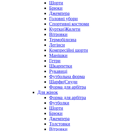
Шорти
Брюки
Джемпера
Головні убори
Спортивні костюми
Куртки|Жилети
Вітровки
Термобілизна
Легінси
Компресійні шорти
Манішки
Гетри
Шкарпетки
Рукавиці
Футбольна форма
Шарфи|Снуди
Форма для арбітра
Для жінок
Форма для арбітра
Футболки
Шорти
Брюки
Джемпера
Толстовки
Вітровки