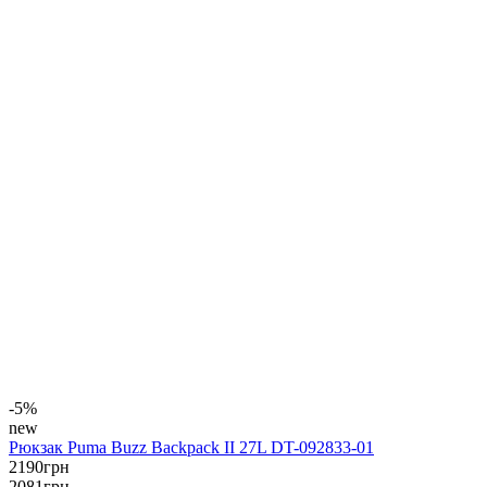
-5%
new
Рюкзак Puma Buzz Backpack II 27L DT-092833-01
2190
грн
2081
грн