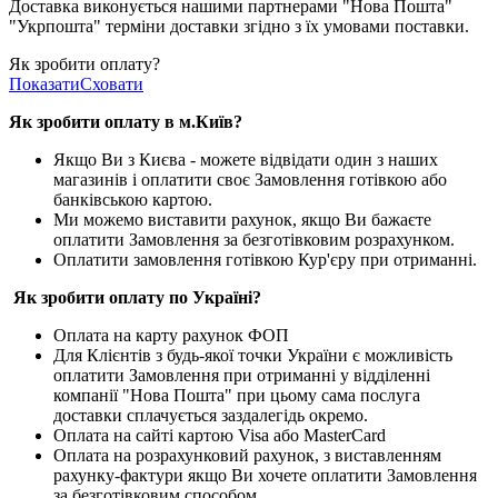
Доставка виконується нашими партнерами "Нова Пошта"
"Укрпошта" терміни доставки згідно з їх умовами поставки.
Як зробити оплату?
Показати
Сховати
Як зробити оплату в м.Ки
їв
?
Якщо Ви з Києва -
можете відвідати один з наших
магазинів і оплатити своє Замовлення готівкою або
банківською картою.
Ми можемо виставити рахунок, якщо Ви бажаєте
оплатити Замовлення за безготівковим розрахунком.
Оплатити замовлення готівкою Кур'єру при отриманні.
Як зробити оплату по Україні?
Оплата на карту рахунок ФОП
Для Клієнтів з будь-якої точки України є можливість
оплатити Замовлення при отриманні у відділенні
компанії "Нова Пошта" при цьому сама послуга
доставки сплачується заздалегідь окремо.
Оплата на сайті картою Visa або MasterCard
Оплата на розрахунковий рахунок, з виставленням
рахунку-фактури якщо Ви хочете оплатити Замовлення
за безготівковим способом.