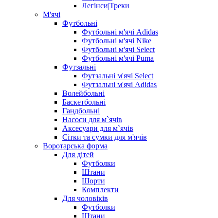
Легінси|Треки
М'ячі
Футбольні
Футбольні м'ячі Adidas
Футбольні м'ячі Nike
Футбольні м'ячі Select
Футбольні м'ячі Puma
Футзальні
Футзальні м'ячі Select
Футзальні м'ячі Adidas
Волейбольні
Баскетбольні
Гандбольні
Насоси для м`ячів
Аксесуари для м`ячів
Сітки та сумки для м'ячів
Воротарська форма
Для дітей
Футболки
Штани
Шорти
Комплекти
Для чоловіків
Футболки
Штани