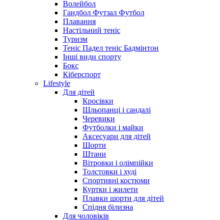
Волейбол
Гандбол Футзал Футбол
Плавання
Настільний теніс
Туризм
Теніс Падел теніс Бадмінтон
Інші види спорту
Бокс
Кіберспорт
Lifestyle
Для дітей
Кросівки
Шльопанці і сандалі
Черевики
Футболки і майки
Аксесуари для дітей
Шорти
Штани
Вітровки і олімпійки
Толстовки і худі
Спортивні костюми
Куртки і жилети
Плавки шорти для дітей
Спідня білизна
Для чоловіків