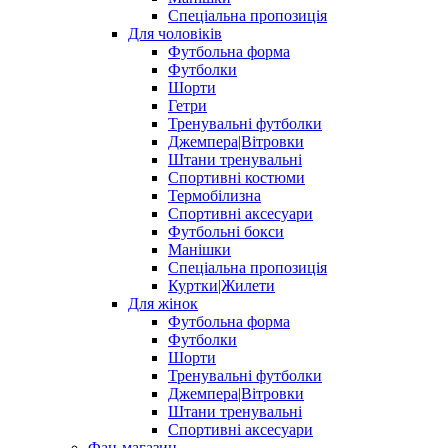
Спеціальна пропозиція
Для чоловіків
Футбольна форма
Футболки
Шорти
Гетри
Тренувальні футболки
Джемпера|Вітровки
Штани тренувальні
Спортивні костюми
Термобілизна
Спортивні аксесуари
Футбольні бокси
Манішки
Спеціальна пропозиція
Куртки|Жилети
Для жінок
Футбольна форма
Футболки
Шорти
Тренувальні футболки
Джемпера|Вітровки
Штани тренувальні
Спортивні аксесуари
Фан-магазин