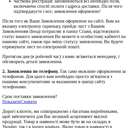
часткова реєстрація: заповнюються всі необхідні поля,
включаючи спосіб оплати і адреса доставки. Після чого
підтверджуєте і все, замовлення оформлене!
Після того як Ваше Замовлення оформлене на сайті. Вам на
вказану електронну скриньку, прийде лист з Вашим
Замовленням (Іноді потрапляє в папку Спам), відстежувати
статус вашого замовлення Ви можете в особистому кабінеті на
нашому сайті, також про зміну статусу замовлення, Ви будете
отримувати лист по електронній пошті.
Протягом дня (в робочий час) з вами зв'яжеться менеджер, і
обговорить деталі замовлення.
2. Замовлення по телефону.
Так само можливе оформлення за
телефоном. Для цього вам необхідно просто зв'язатися з
нашими консультантами за вказаними в шапці сайту
телефонами.
Срок поставки замовлення?
Показати
Сховати
Дорогі клієнти, ми співпрацюємо з багатьма виробниками,
щоб забезпечити для Вас великий асортимент якісної
продукції. Товар в наявності може бути як на складах в
Україні, так і в інших країнах. Якщо товар в наявності в