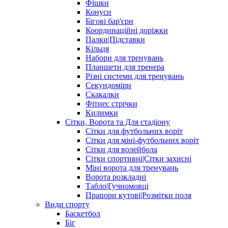
Фішки
Конуси
Бігові бар'єри
Координаційні доріжки
Палки|Підставки
Кільця
Набори для тренувань
Планшети для тренера
Різні системи для тренувань
Секундоміри
Скакалки
Фітнес стрічки
Килимки
Сітки, Ворота та Для стадіону
Сітки для футбольних воріт
Сітки для міні-футбольних воріт
Сітки для волейбола
Сітки спортивні|Cітки захисні
Міні ворота для тренувань
Ворота розкладні
Табло|Гучномовці
Прапори кутові|Розмітки поля
Види спорту
Баскетбол
Біг