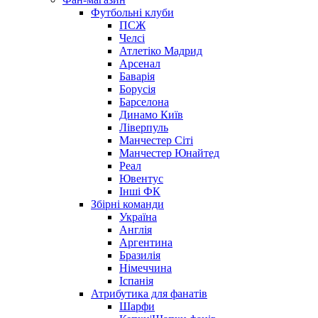
Футбольні клуби
ПСЖ
Челсі
Атлетіко Мадрид
Арсенал
Баварія
Борусія
Барселона
Динамо Київ
Ліверпуль
Манчестер Сіті
Манчестер Юнайтед
Реал
Ювентус
Інші ФК
Збірні команди
Україна
Англія
Аргентина
Бразилія
Німеччина
Іспанія
Атрибутика для фанатів
Шарфи