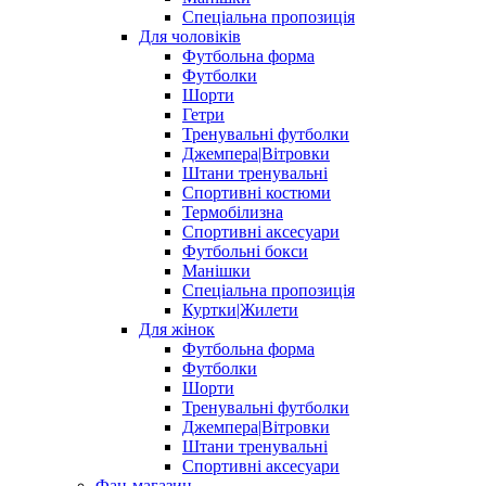
Спеціальна пропозиція
Для чоловіків
Футбольна форма
Футболки
Шорти
Гетри
Тренувальні футболки
Джемпера|Вітровки
Штани тренувальні
Спортивні костюми
Термобілизна
Спортивні аксесуари
Футбольні бокси
Манішки
Спеціальна пропозиція
Куртки|Жилети
Для жінок
Футбольна форма
Футболки
Шорти
Тренувальні футболки
Джемпера|Вітровки
Штани тренувальні
Спортивні аксесуари
Фан-магазин