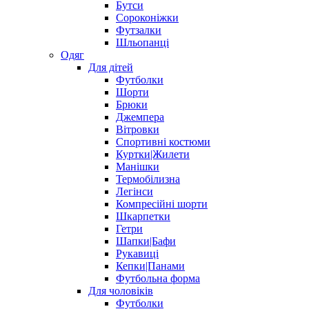
Бутси
Сороконіжки
Футзалки
Шльопанці
Одяг
Для дітей
Футболки
Шорти
Брюки
Джемпера
Вітровки
Спортивні костюми
Куртки|Жилети
Манішки
Термобілизна
Легінси
Компресійні шорти
Шкарпетки
Гетри
Шапки|Бафи
Рукавиці
Кепки|Панами
Футбольна форма
Для чоловіків
Футболки