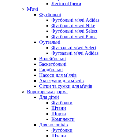
Легінси|Треки
М'ячі
Футбольні
Футбольні м'ячі Adidas
Футбольні м'ячі Nike
Футбольні м'ячі Select
Футбольні м'ячі Puma
Футзальні
Футзальні м'ячі Select
Футзальні м'ячі Adidas
Волейбольні
Баскетбольні
Гандбольні
Насоси для м`ячів
Аксесуари для м`ячів
Сітки та сумки для м'ячів
Воротарська форма
Для дітей
Футболки
Штани
Шорти
Комплекти
Для чоловіків
Футболки
Штани