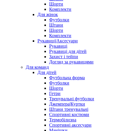
Шорти
Комплекти
Для жінок
Футболки
Штани
Шорти
Комплекти
Рукавиці|Аксесуари
Рукавиці
Рукавиці для дітей
Захист і тейпи
Догляд за рукавицями
Для команд
Для дітей
Футбольна форма
Футболки
Шорти
Гетри
Тренувальні футболки
Джемпера|Куртки
Штани тренувальні
Спортивні костюми
Термобілизна
Спортивні аксесуари
Манішки