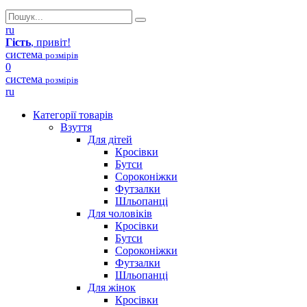
ru
Гість
, привіт!
система
розмірів
0
система
розмірів
ru
Категорії товарів
Взуття
Для дітей
Кросівки
Бутси
Сороконіжки
Футзалки
Шльопанці
Для чоловіків
Кросівки
Бутси
Сороконіжки
Футзалки
Шльопанці
Для жінок
Кросівки