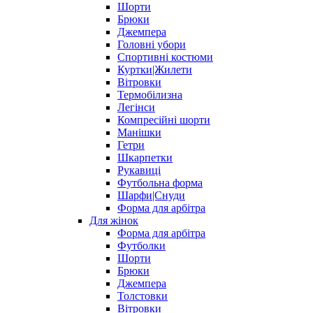
Шорти
Брюки
Джемпера
Головні убори
Спортивні костюми
Куртки|Жилети
Вітровки
Термобілизна
Легінси
Компресійні шорти
Манішки
Гетри
Шкарпетки
Рукавиці
Футбольна форма
Шарфи|Снуди
Форма для арбітра
Для жінок
Форма для арбітра
Футболки
Шорти
Брюки
Джемпера
Толстовки
Вітровки