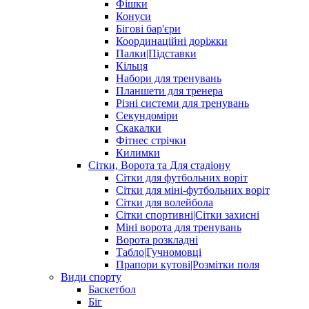
Фішки
Конуси
Бігові бар'єри
Координаційні доріжки
Палки|Підставки
Кільця
Набори для тренувань
Планшети для тренера
Різні системи для тренувань
Секундоміри
Скакалки
Фітнес стрічки
Килимки
Сітки, Ворота та Для стадіону
Сітки для футбольних воріт
Сітки для міні-футбольних воріт
Сітки для волейбола
Сітки спортивні|Cітки захисні
Міні ворота для тренувань
Ворота розкладні
Табло|Гучномовці
Прапори кутові|Розмітки поля
Види спорту
Баскетбол
Біг