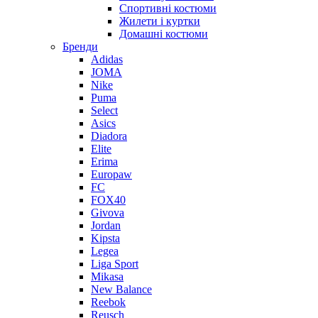
Спортивні костюми
Жилети і куртки
Домашні костюми
Бренди
Adidas
JOMA
Nike
Puma
Select
Asics
Diadora
Elite
Erima
Europaw
FC
FOX40
Givova
Jordan
Kipsta
Legea
Liga Sport
Mikasa
New Balance
Reebok
Reusch