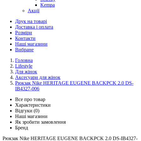
Kempa
Акції
Друк на товарі
Доставка і оплата
Розміри
Контакти
Наші магазини
Вибране
Головна
Lifestyle
Для жінок
Аксесуари для жінок
Рюкзак Nike HERITAGE EUGENE BACKPCK 2.0 DS-
IB4327-006
Все про товар
Характеристики
Відгуки (0)
Наші магазини
Як зробити замовлення
Бренд
Рюкзак Nike HERITAGE EUGENE BACKPCK 2.0 DS-IB4327-