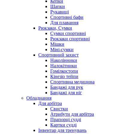
Кепки
Шапки
Рукавиці
Спортивні бафи
Для плавання
Рюкзаки, Сумки
Сумки спортивні
Рюкзаки спортивні
Мішки
Міні-сумки
Спортивний захист
Наколінники
Налокітники
Гомілкостопи
Кінезіо тейпи
Спортивна медицина
Бандажі для рук
Бандажі для ніг
Обладнання
Для арбітра
Свистки
Атрибути для арбітра
Прапорці судді
Картки судді
Інвентар для тренувань