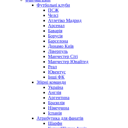
Футбольні клуби
ПСЖ
Челсі
Атлетіко Мадрид
Арсенал
Баварія
Борусія
Барселона
Динамо Київ
Ліверпуль
Манчестер Сіті
Манчестер Юнайтед
Реал
Ювентус
Інші ФК
Збірні команди
Україна
Англія
Аргентина
Бразилія
Німеччина
Іспанія
Атрибутика для фанатів
Шарфи