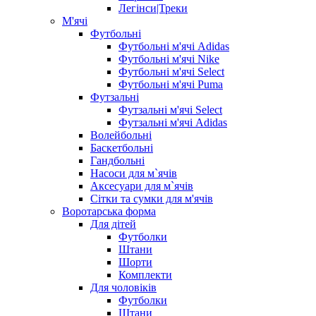
Легінси|Треки
М'ячі
Футбольні
Футбольні м'ячі Adidas
Футбольні м'ячі Nike
Футбольні м'ячі Select
Футбольні м'ячі Puma
Футзальні
Футзальні м'ячі Select
Футзальні м'ячі Adidas
Волейбольні
Баскетбольні
Гандбольні
Насоси для м`ячів
Аксесуари для м`ячів
Сітки та сумки для м'ячів
Воротарська форма
Для дітей
Футболки
Штани
Шорти
Комплекти
Для чоловіків
Футболки
Штани