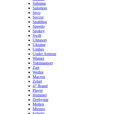
Salming
Salomon
Seco
Soccer
Spalding
Speedo
Spokey
Swift
Uhlsport
Ukraine
Umbro
Under Armour
Winner
Yakimasport
Zart
Wedze
Macron
Zelart
47 Brand
Player
Hummel
Derbystar
Molten
Mizuno
Selerity