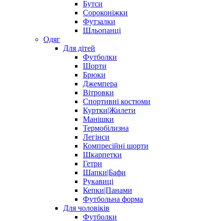
Бутси
Сороконіжки
Футзалки
Шльопанці
Одяг
Для дітей
Футболки
Шорти
Брюки
Джемпера
Вітровки
Спортивні костюми
Куртки|Жилети
Манішки
Термобілизна
Легінси
Компресійні шорти
Шкарпетки
Гетри
Шапки|Бафи
Рукавиці
Кепки|Панами
Футбольна форма
Для чоловіків
Футболки