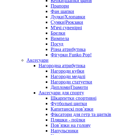
Кепки|Шапки фанів
Прапори
Фан шапки
Дудки|Хлопавки
Сумки|Рюкзаки
М'ячі сувенірні
Брелки
Вимпела
Посуд
Різна атрибутика
Фігурки Funko Pop!
Аксесуари
Нагородна атрибутика
Нагороди кубки
Нагороди медалі
Нагороди статуетки
Дипломи|Грамоти
Аксесуари для спорту
Шкарпетки спортивні
Футбольні щитки
Капитанскі пов`язки
Фіксатори для гетр та щитків
Пляшки - поїлки
Пов`язки на голову
Напульсники