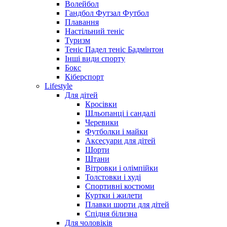
Волейбол
Гандбол Футзал Футбол
Плавання
Настільний теніс
Туризм
Теніс Падел теніс Бадмінтон
Інші види спорту
Бокс
Кіберспорт
Lifestyle
Для дітей
Кросівки
Шльопанці і сандалі
Черевики
Футболки і майки
Аксесуари для дітей
Шорти
Штани
Вітровки і олімпійки
Толстовки і худі
Спортивні костюми
Куртки і жилети
Плавки шорти для дітей
Спідня білизна
Для чоловіків