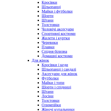
Кросівки
Шльопанці
Майки і футболки
Шорти
Штани
Толстовки
Чоловічі аксесуари
Спортивні костюми
Жилети і куртки
Черевики
Плавки
Спідня білизна
Домашні костюми
Для жінок
Кросівки і кеди
Шльопанці і сандалі
Аксесуари для жінок
Футболки
Майки і топи
Шорти і спідниці
Штани
Лосіни
Толстовки
Олимпійки
Жіночі купальники