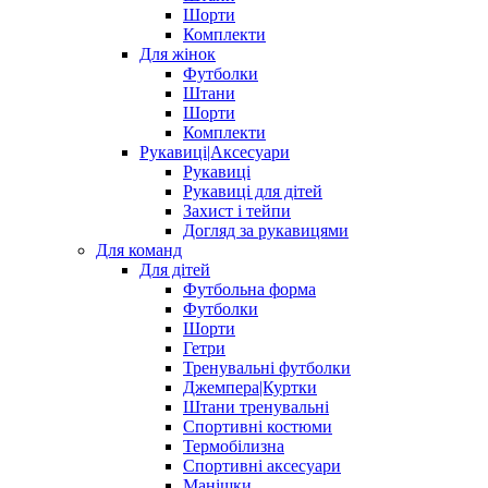
Шорти
Комплекти
Для жінок
Футболки
Штани
Шорти
Комплекти
Рукавиці|Аксесуари
Рукавиці
Рукавиці для дітей
Захист і тейпи
Догляд за рукавицями
Для команд
Для дітей
Футбольна форма
Футболки
Шорти
Гетри
Тренувальні футболки
Джемпера|Куртки
Штани тренувальні
Спортивні костюми
Термобілизна
Спортивні аксесуари
Манішки