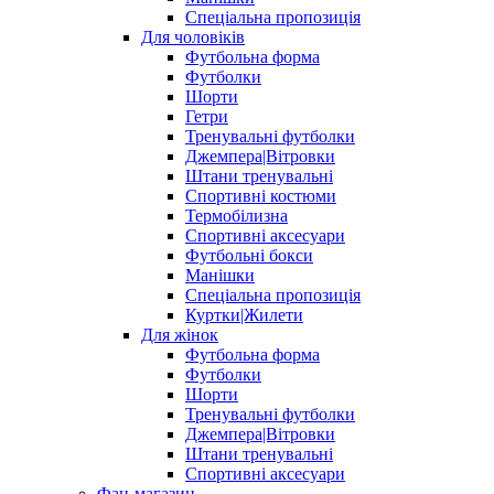
Спеціальна пропозиція
Для чоловіків
Футбольна форма
Футболки
Шорти
Гетри
Тренувальні футболки
Джемпера|Вітровки
Штани тренувальні
Спортивні костюми
Термобілизна
Спортивні аксесуари
Футбольні бокси
Манішки
Спеціальна пропозиція
Куртки|Жилети
Для жінок
Футбольна форма
Футболки
Шорти
Тренувальні футболки
Джемпера|Вітровки
Штани тренувальні
Спортивні аксесуари
Фан-магазин