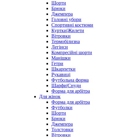
Шорти
Брюки
Джемпера
Головні убори
Спортивні костюми
Куртки|Жилети
Вітровки
Термобілизна
Легінси
Компресійні шорти
Манішки
Гетри
Шкарпетки
Рукавиці
Футбольна форма
Шарфи|Снуди
Форма для арбітра
Для жінок
Форма для арбітра
Футболки
Шорти
Брюки
Джемпера
Толстовки
Вітровки