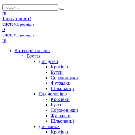
ru
Гість
, привіт!
система
розмірів
0
система
розмірів
ru
Категорії товарів
Взуття
Для дітей
Кросівки
Бутси
Сороконіжки
Футзалки
Шльопанці
Для чоловіків
Кросівки
Бутси
Сороконіжки
Футзалки
Шльопанці
Для жінок
Кросівки