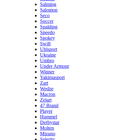
Salming
Salomon
Seco
Soccer
Spalding
Speedo
Spokey
Swift
Uhlsport
Ukraine
Umbro
Under Armour
Winner
Yakimasport
Zart
Wedze
Macron
Zelart
47 Brand
Player
Hummel
Derbystar
Molten
Mizuno
Selerity