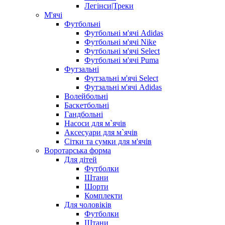
Легінси|Треки
М'ячі
Футбольні
Футбольні м'ячі Adidas
Футбольні м'ячі Nike
Футбольні м'ячі Select
Футбольні м'ячі Puma
Футзальні
Футзальні м'ячі Select
Футзальні м'ячі Adidas
Волейбольні
Баскетбольні
Гандбольні
Насоси для м`ячів
Аксесуари для м`ячів
Сітки та сумки для м'ячів
Воротарська форма
Для дітей
Футболки
Штани
Шорти
Комплекти
Для чоловіків
Футболки
Штани