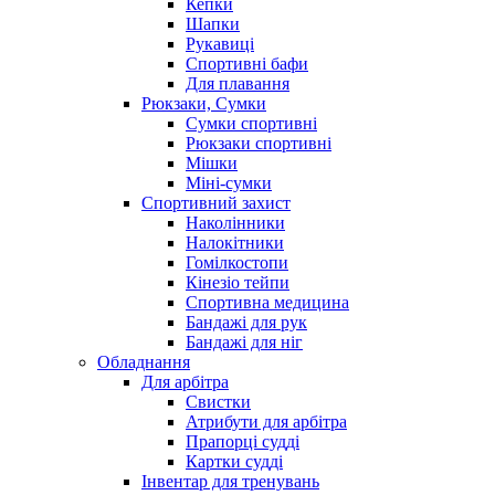
Кепки
Шапки
Рукавиці
Спортивні бафи
Для плавання
Рюкзаки, Сумки
Сумки спортивні
Рюкзаки спортивні
Мішки
Міні-сумки
Спортивний захист
Наколінники
Налокітники
Гомілкостопи
Кінезіо тейпи
Спортивна медицина
Бандажі для рук
Бандажі для ніг
Обладнання
Для арбітра
Свистки
Атрибути для арбітра
Прапорці судді
Картки судді
Інвентар для тренувань