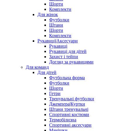
Шорти
Комплекти
Для жінок
Футболки
Штани
Шорти
Комплекти
Рукавиці|Аксесуари
Рукавиці
Рукавиці для дітей
Захист і тейпи
Догляд за рукавицями
Для команд
Для дітей
Футбольна форма
Футболки
Шорти
Гетри
Тренувальні футболки
Джемпера|Куртки
Штани тренувальні
Спортивні костюми
Термобілизна
Спортивні аксесуари
Манішки