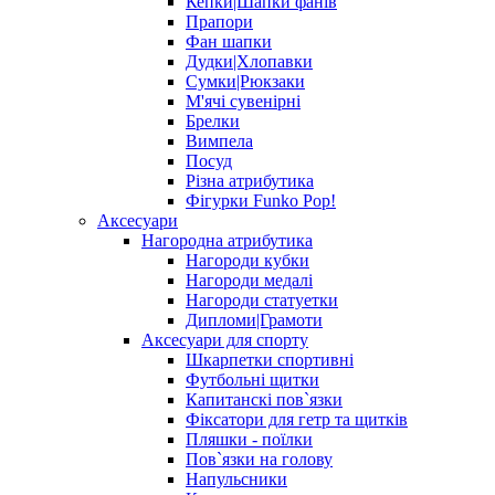
Кепки|Шапки фанів
Прапори
Фан шапки
Дудки|Хлопавки
Сумки|Рюкзаки
М'ячі сувенірні
Брелки
Вимпела
Посуд
Різна атрибутика
Фігурки Funko Pop!
Аксесуари
Нагородна атрибутика
Нагороди кубки
Нагороди медалі
Нагороди статуетки
Дипломи|Грамоти
Аксесуари для спорту
Шкарпетки спортивні
Футбольні щитки
Капитанскі пов`язки
Фіксатори для гетр та щитків
Пляшки - поїлки
Пов`язки на голову
Напульсники