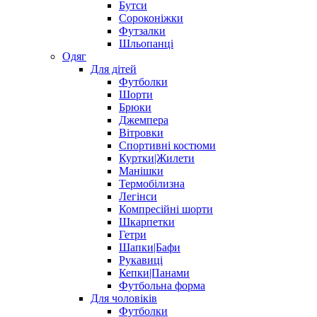
Бутси
Сороконіжки
Футзалки
Шльопанці
Одяг
Для дітей
Футболки
Шорти
Брюки
Джемпера
Вітровки
Спортивні костюми
Куртки|Жилети
Манішки
Термобілизна
Легінси
Компресійні шорти
Шкарпетки
Гетри
Шапки|Бафи
Рукавиці
Кепки|Панами
Футбольна форма
Для чоловіків
Футболки