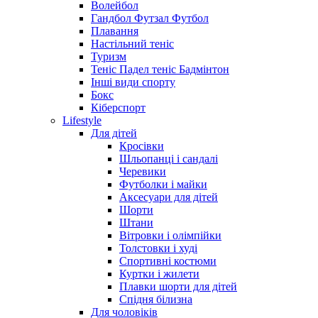
Волейбол
Гандбол Футзал Футбол
Плавання
Настільний теніс
Туризм
Теніс Падел теніс Бадмінтон
Інші види спорту
Бокс
Кіберспорт
Lifestyle
Для дітей
Кросівки
Шльопанці і сандалі
Черевики
Футболки і майки
Аксесуари для дітей
Шорти
Штани
Вітровки і олімпійки
Толстовки і худі
Спортивні костюми
Куртки і жилети
Плавки шорти для дітей
Спідня білизна
Для чоловіків