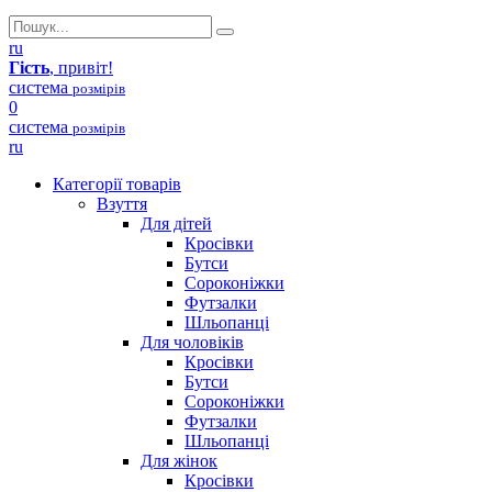
ru
Гість
, привіт!
система
розмірів
0
система
розмірів
ru
Категорії товарів
Взуття
Для дітей
Кросівки
Бутси
Сороконіжки
Футзалки
Шльопанці
Для чоловіків
Кросівки
Бутси
Сороконіжки
Футзалки
Шльопанці
Для жінок
Кросівки