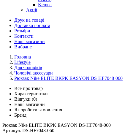
Kempa
Акції
Друк на товарі
Доставка і оплата
Розміри
Контакти
Наші магазини
Вибране
Головна
Lifestyle
Для чоловіків
Чоловічі аксесуари
Рюкзак Nike ELITE BKPK EASYON DS-HF7048-060
Все про товар
Характеристики
Відгуки (0)
Наші магазини
Як зробити замовлення
Бренд
Рюкзак Nike ELITE BKPK EASYON DS-HF7048-060
Артикул:
DS-HF7048-060