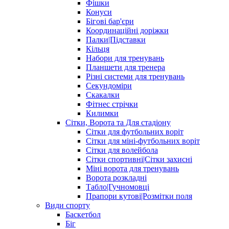
Фішки
Конуси
Бігові бар'єри
Координаційні доріжки
Палки|Підставки
Кільця
Набори для тренувань
Планшети для тренера
Різні системи для тренувань
Секундоміри
Скакалки
Фітнес стрічки
Килимки
Сітки, Ворота та Для стадіону
Сітки для футбольних воріт
Сітки для міні-футбольних воріт
Сітки для волейбола
Сітки спортивні|Cітки захисні
Міні ворота для тренувань
Ворота розкладні
Табло|Гучномовці
Прапори кутові|Розмітки поля
Види спорту
Баскетбол
Біг