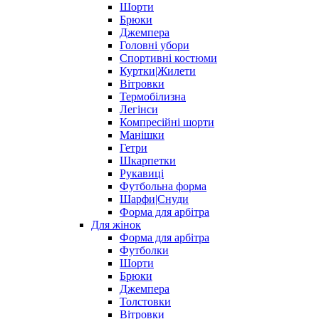
Шорти
Брюки
Джемпера
Головні убори
Спортивні костюми
Куртки|Жилети
Вітровки
Термобілизна
Легінси
Компресійні шорти
Манішки
Гетри
Шкарпетки
Рукавиці
Футбольна форма
Шарфи|Снуди
Форма для арбітра
Для жінок
Форма для арбітра
Футболки
Шорти
Брюки
Джемпера
Толстовки
Вітровки