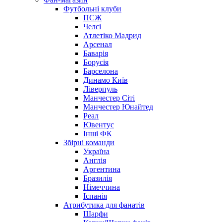
Футбольні клуби
ПСЖ
Челсі
Атлетіко Мадрид
Арсенал
Баварія
Борусія
Барселона
Динамо Київ
Ліверпуль
Манчестер Сіті
Манчестер Юнайтед
Реал
Ювентус
Інші ФК
Збірні команди
Україна
Англія
Аргентина
Бразилія
Німеччина
Іспанія
Атрибутика для фанатів
Шарфи