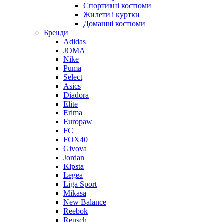
Спортивні костюми
Жилети і куртки
Домашні костюми
Бренди
Adidas
JOMA
Nike
Puma
Select
Asics
Diadora
Elite
Erima
Europaw
FC
FOX40
Givova
Jordan
Kipsta
Legea
Liga Sport
Mikasa
New Balance
Reebok
Reusch