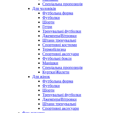
Спеціальна пропозиція
Для чоловіків
Футбольна форма
Футболки
Шорти
Гетри
Тренувальні футболки
Джемпера|Вітровки
Штани тренувальні
Спортивні костюми
Термобілизна
Спортивні аксесуари
Футбольні бокси
Манішки
Спеціальна пропозиція
Куртки|Жилети
Для жінок
Футбольна форма
Футболки
Шорти
Тренувальні футболки
Джемпера|Вітровки
Штани тренувальні
Спортивні аксесуари
Фан-магазин