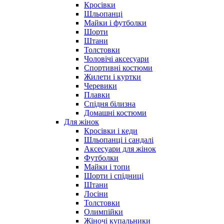
Кросівки
Шльопанці
Майки і футболки
Шорти
Штани
Толстовки
Чоловічі аксесуари
Спортивні костюми
Жилети і куртки
Черевики
Плавки
Спідня білизна
Домашні костюми
Для жінок
Кросівки і кеди
Шльопанці і сандалі
Аксесуари для жінок
Футболки
Майки і топи
Шорти і спідниці
Штани
Лосіни
Толстовки
Олимпійки
Жіночі купальники