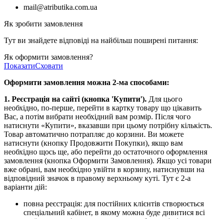
mail@atributika.com.ua
Як зробити замовлення
Тут ви знайдете відповіді на найбільш поширені питання:
Як оформити замовлення?
Показати
Сховати
Оформити замовлення можна 2-ма способами:
1. Реєстрація на сайті (кнопка 'Купити').
Для цього
необхідно, по-перше, перейти в картку товару що цікавить
Вас, а потім вибрати необхідний вам розмір. Після чого
натиснути «Купити», вказавши при цьому потрібну кількість.
Товар автоматично потрапляє до корзини. Ви можете
натиснути (кнопку Продовжити Покупки), якщо вам
необхідно щось ще, або перейти до остаточного оформлення
замовлення (кнопка Оформити Замовлення). Якщо усі товари
вже обрані, вам необхідно увійти в корзину, натиснувши на
відповідний значок в правому верхньому куті. Тут є 2-а
варіанти дій:
повна реєстрація: для постійних клієнтів створюється
спеціальний кабінет, в якому можна буде дивитися всі