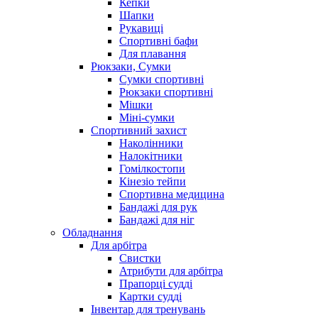
Кепки
Шапки
Рукавиці
Спортивні бафи
Для плавання
Рюкзаки, Сумки
Сумки спортивні
Рюкзаки спортивні
Мішки
Міні-сумки
Спортивний захист
Наколінники
Налокітники
Гомілкостопи
Кінезіо тейпи
Спортивна медицина
Бандажі для рук
Бандажі для ніг
Обладнання
Для арбітра
Свистки
Атрибути для арбітра
Прапорці судді
Картки судді
Інвентар для тренувань