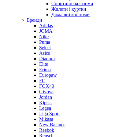
Спортивні костюми
Жилети і куртки
Домашні костюми
Бренди
Adidas
JOMA
Nike
Puma
Select
Asics
Diadora
Elite
Erima
Europaw
FC
FOX40
Givova
Jordan
Kipsta
Legea
Liga Sport
Mikasa
New Balance
Reebok
Reusch