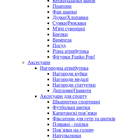
Кепки|Шапки фанів
Прапори
Фан шапки
Дудки|Хлопавки
Сумки|Рюкзаки
М'ячі сувенірні
Брелки
Вимпела
Посуд
Різна атрибутика
Фігурки Funko Pop!
Аксесуари
Нагородна атрибутика
Нагороди кубки
Нагороди медалі
Нагороди статуетки
Дипломи|Грамоти
Аксесуари для спорту
Шкарпетки спортивні
Футбольні щитки
Капитанскі пов`язки
Фіксатори для гетр та щитків
Пляшки - поїлки
Пов`язки на голову
Напульсники