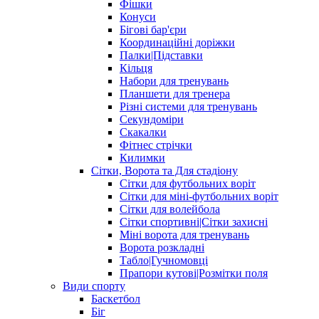
Фішки
Конуси
Бігові бар'єри
Координаційні доріжки
Палки|Підставки
Кільця
Набори для тренувань
Планшети для тренера
Різні системи для тренувань
Секундоміри
Скакалки
Фітнес стрічки
Килимки
Сітки, Ворота та Для стадіону
Сітки для футбольних воріт
Сітки для міні-футбольних воріт
Сітки для волейбола
Сітки спортивні|Cітки захисні
Міні ворота для тренувань
Ворота розкладні
Табло|Гучномовці
Прапори кутові|Розмітки поля
Види спорту
Баскетбол
Біг