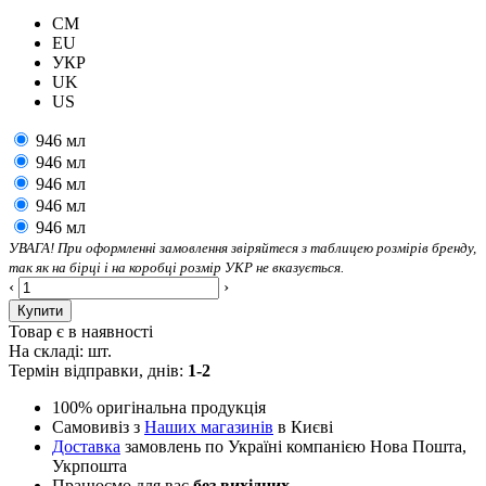
CM
EU
УКР
UK
US
946 мл
946 мл
946 мл
946 мл
946 мл
УВАГА! При оформленні замовлення звіряйтеся з таблицею розмірів бренду,
так як на бірці і на коробці розмір УКР не вказується.
‹
›
Купити
Товар є в наявності
На складі:
шт.
Термін відправки, днів:
1-2
100% оригінальна продукція
Самовивіз з
Наших магазинів
в Києві
Доставка
замовлень по Україні компанією Нова Пошта,
Укрпошта
Працюємо для вас
без вихідних