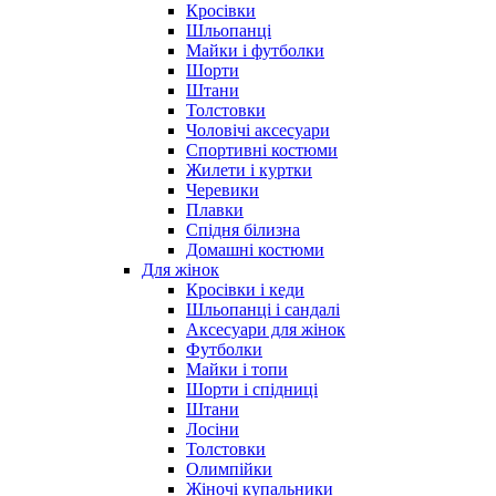
Кросівки
Шльопанці
Майки і футболки
Шорти
Штани
Толстовки
Чоловічі аксесуари
Спортивні костюми
Жилети і куртки
Черевики
Плавки
Спідня білизна
Домашні костюми
Для жінок
Кросівки і кеди
Шльопанці і сандалі
Аксесуари для жінок
Футболки
Майки і топи
Шорти і спідниці
Штани
Лосіни
Толстовки
Олимпійки
Жіночі купальники