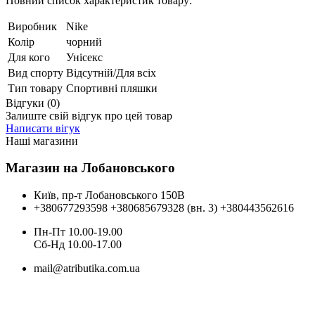
Повний список характеристик товару:
Виробник
Nike
Колір
чорний
Для кого
Унісекс
Вид спорту
Відсутній/Для всіх
Тип товару
Спортивні пляшки
Відгуки (0)
Залиште свій відгук про цей товар
Написати вігук
Наші магазини
Магазин на Лобановського
Київ, пр-т Лобановського 150В
+380677293598
+380685679328 (вн. 3)
+380443562616
Пн-Пт 10.00-19.00
Cб-Нд 10.00-17.00
mail@atributika.com.ua