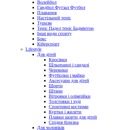
Волейбол
Гандбол Футзал Футбол
Плавання
Настільний теніс
Туризм
Теніс Падел теніс Бадмінтон
Інші види спорту
Бокс
Кіберспорт
Lifestyle
Для дітей
Кросівки
Шльопанці і сандалі
Черевики
Футболки і майки
Аксесуари для дітей
Шорти
Штани
Вітровки і олімпійки
Толстовки і худі
Спортивні костюми
Куртки і жилети
Плавки шорти для дітей
Спідня білизна
Для чоловіків