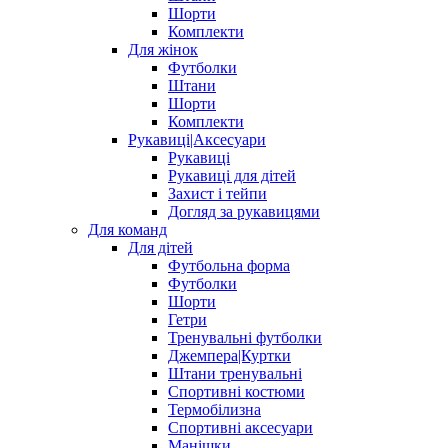
Шорти
Комплекти
Для жінок
Футболки
Штани
Шорти
Комплекти
Рукавиці|Аксесуари
Рукавиці
Рукавиці для дітей
Захист і тейпи
Догляд за рукавицями
Для команд
Для дітей
Футбольна форма
Футболки
Шорти
Гетри
Тренувальні футболки
Джемпера|Куртки
Штани тренувальні
Спортивні костюми
Термобілизна
Спортивні аксесуари
Манішки