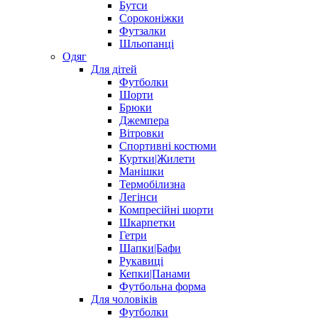
Бутси
Сороконіжки
Футзалки
Шльопанці
Одяг
Для дітей
Футболки
Шорти
Брюки
Джемпера
Вітровки
Спортивні костюми
Куртки|Жилети
Манішки
Термобілизна
Легінси
Компресійні шорти
Шкарпетки
Гетри
Шапки|Бафи
Рукавиці
Кепки|Панами
Футбольна форма
Для чоловіків
Футболки