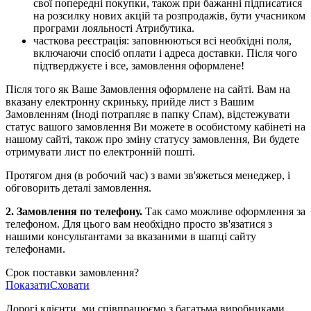
свої попередні покупки, також при бажанні підписатися
на розсилку нових акцій та розпродажів, бути учасником
програми лояльності Атрибутика.
часткова реєстрація: заповнюються всі необхідні поля,
включаючи спосіб оплати і адреса доставки. Після чого
підтверджуєте і все, замовлення оформлене!
Після того як Ваше Замовлення оформлене на сайті. Вам на
вказану електронну скриньку, прийде лист з Вашим
Замовленням (Іноді потрапляє в папку Спам), відстежувати
статус вашого замовлення Ви можете в особистому кабінеті на
нашому сайті, також про зміну статусу замовлення, Ви будете
отримувати лист по електронній пошті.
Протягом дня (в робочий час) з вами зв'яжеться менеджер, і
обговорить деталі замовлення.
2. Замовлення по телефону.
Так само можливе оформлення за
телефоном. Для цього вам необхідно просто зв'язатися з
нашими консультантами за вказаними в шапці сайту
телефонами.
Срок поставки замовлення?
Показати
Сховати
Дорогі клієнти, ми співпрацюємо з багатьма виробниками,