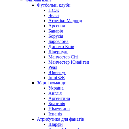
Футбольні клуби
ПСЖ
Челсі
Атлетіко Мадрид
Арсенал
Баварія
Борусія
Барселона
Динамо Київ
Ліверпуль
Манчестер Сіті
Манчестер Юнайтед
Реал
Ювентус
Інші ФК
Збірні команди
Україна
Англія
Аргентина
Бразилія
Німеччина
Іспанія
Атрибутика для фанатів
Шарфи