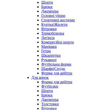
Шорти
Брюки
Джемпера
Головні убори
Спортивні костюми
Куртки|Жилети
Вітровки
Термобілизна
Легінси
Компресійні шорти
Манішки
Гетри
Шкарпетки
Рукавиці
Футбольна форма
Шарфи|Снуди
Форма для арбітра
Для жінок
Форма для арбітра
Футболки
Шорти
Брюки
Джемпера
Толстовки
Вітровки