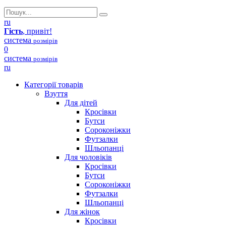
ru
Гість
, привіт!
система
розмірів
0
система
розмірів
ru
Категорії товарів
Взуття
Для дітей
Кросівки
Бутси
Сороконіжки
Футзалки
Шльопанці
Для чоловіків
Кросівки
Бутси
Сороконіжки
Футзалки
Шльопанці
Для жінок
Кросівки