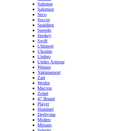
Salming
Salomon
Seco
Soccer
Spalding
Speedo
Spokey
Swift
Uhlsport
Ukraine
Umbro
Under Armour
Winner
Yakimasport
Zart
Wedze
Macron
Zelart
47 Brand
Player
Hummel
Derbystar
Molten
Mizuno
Selerity