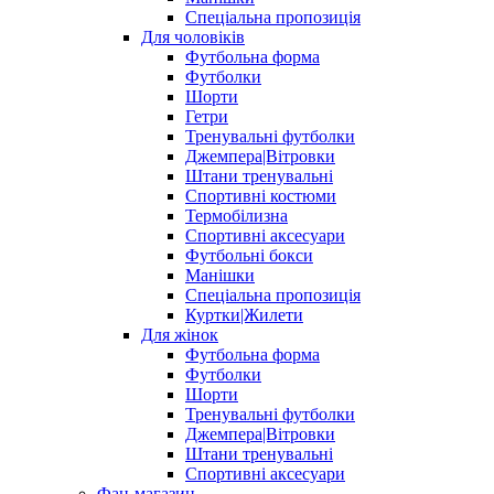
Спеціальна пропозиція
Для чоловіків
Футбольна форма
Футболки
Шорти
Гетри
Тренувальні футболки
Джемпера|Вітровки
Штани тренувальні
Спортивні костюми
Термобілизна
Спортивні аксесуари
Футбольні бокси
Манішки
Спеціальна пропозиція
Куртки|Жилети
Для жінок
Футбольна форма
Футболки
Шорти
Тренувальні футболки
Джемпера|Вітровки
Штани тренувальні
Спортивні аксесуари
Фан-магазин