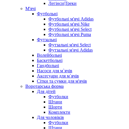
Легінси|Треки
М'ячі
Футбольні
Футбольні м'ячі Adidas
Футбольні м'ячі Nike
Футбольні м'ячі Select
Футбольні м'ячі Puma
Футзальні
Футзальні м'ячі Select
Футзальні м'ячі Adidas
Волейбольні
Баскетбольні
Гандбольні
Насоси для м`ячів
Аксесуари для м`ячів
Сітки та сумки для м'ячів
Воротарська форма
Для дітей
Футболки
Штани
Шорти
Комплекти
Для чоловіків
Футболки
Штани