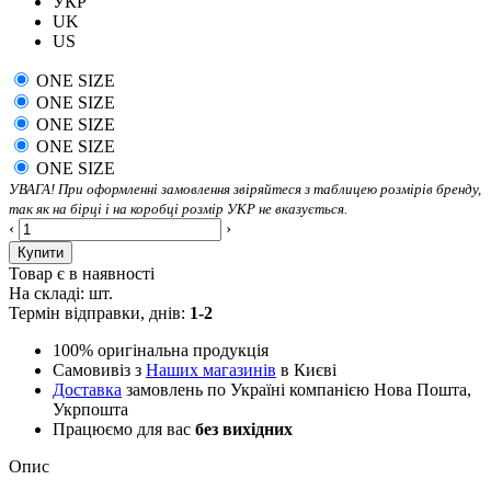
УКР
UK
US
ONE SIZE
ONE SIZE
ONE SIZE
ONE SIZE
ONE SIZE
УВАГА! При оформленні замовлення звіряйтеся з таблицею розмірів бренду,
так як на бірці і на коробці розмір УКР не вказується.
‹
›
Купити
Товар є в наявності
На складі:
шт.
Термін відправки, днів:
1-2
100% оригінальна продукція
Самовивіз з
Наших магазинів
в Києві
Доставка
замовлень по Україні компанією Нова Пошта,
Укрпошта
Працюємо для вас
без вихідних
Опис