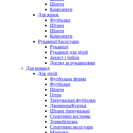
Шорти
Комплекти
Для жінок
Футболки
Штани
Шорти
Комплекти
Рукавиці|Аксесуари
Рукавиці
Рукавиці для дітей
Захист і тейпи
Догляд за рукавицями
Для команд
Для дітей
Футбольна форма
Футболки
Шорти
Гетри
Тренувальні футболки
Джемпера|Куртки
Штани тренувальні
Спортивні костюми
Термобілизна
Спортивні аксесуари
Манішки