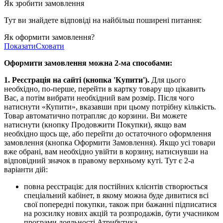
Як зробити замовлення
Тут ви знайдете відповіді на найбільш поширені питання:
Як оформити замовлення?
Показати
Сховати
Оформити замовлення можна 2-ма способами:
1. Реєстрація на сайті (кнопка 'Купити').
Для цього
необхідно, по-перше, перейти в картку товару що цікавить
Вас, а потім вибрати необхідний вам розмір. Після чого
натиснути «Купити», вказавши при цьому потрібну кількість.
Товар автоматично потрапляє до корзини. Ви можете
натиснути (кнопку Продовжити Покупки), якщо вам
необхідно щось ще, або перейти до остаточного оформлення
замовлення (кнопка Оформити Замовлення). Якщо усі товари
вже обрані, вам необхідно увійти в корзину, натиснувши на
відповідний значок в правому верхньому куті. Тут є 2-а
варіанти дій:
повна реєстрація: для постійних клієнтів створюється
спеціальний кабінет, в якому можна буде дивитися всі
свої попередні покупки, також при бажанні підписатися
на розсилку нових акцій та розпродажів, бути учасником
програми лояльності Атрибутика.