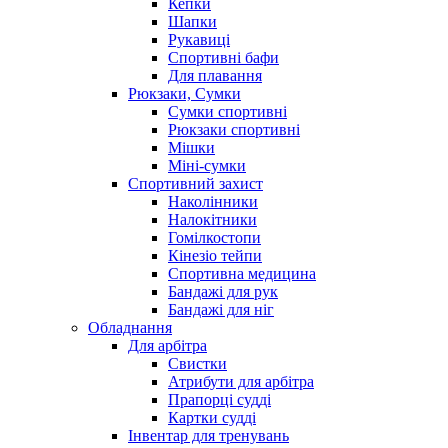
Кепки
Шапки
Рукавиці
Спортивні бафи
Для плавання
Рюкзаки, Сумки
Сумки спортивні
Рюкзаки спортивні
Мішки
Міні-сумки
Спортивний захист
Наколінники
Налокітники
Гомілкостопи
Кінезіо тейпи
Спортивна медицина
Бандажі для рук
Бандажі для ніг
Обладнання
Для арбітра
Свистки
Атрибути для арбітра
Прапорці судді
Картки судді
Інвентар для тренувань