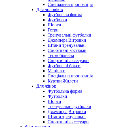
Спеціальна пропозиція
Для чоловіків
Футбольна форма
Футболки
Шорти
Гетри
Тренувальні футболки
Джемпера|Вітровки
Штани тренувальні
Спортивні костюми
Термобілизна
Спортивні аксесуари
Футбольні бокси
Манішки
Спеціальна пропозиція
Куртки|Жилети
Для жінок
Футбольна форма
Футболки
Шорти
Тренувальні футболки
Джемпера|Вітровки
Штани тренувальні
Спортивні аксесуари
Фан-магазин