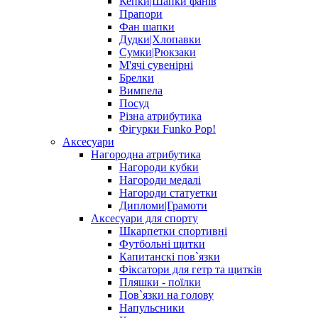
Кепки|Шапки фанів
Прапори
Фан шапки
Дудки|Хлопавки
Сумки|Рюкзаки
М'ячі сувенірні
Брелки
Вимпела
Посуд
Різна атрибутика
Фігурки Funko Pop!
Аксесуари
Нагородна атрибутика
Нагороди кубки
Нагороди медалі
Нагороди статуетки
Дипломи|Грамоти
Аксесуари для спорту
Шкарпетки спортивні
Футбольні щитки
Капитанскі пов`язки
Фіксатори для гетр та щитків
Пляшки - поїлки
Пов`язки на голову
Напульсники