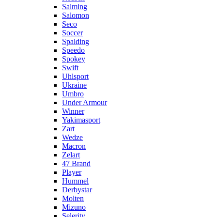
Salming
Salomon
Seco
Soccer
Spalding
Speedo
Spokey
Swift
Uhlsport
Ukraine
Umbro
Under Armour
Winner
Yakimasport
Zart
Wedze
Macron
Zelart
47 Brand
Player
Hummel
Derbystar
Molten
Mizuno
Selerity