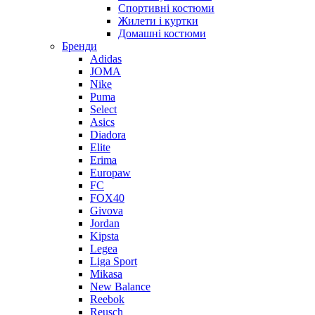
Спортивні костюми
Жилети і куртки
Домашні костюми
Бренди
Adidas
JOMA
Nike
Puma
Select
Asics
Diadora
Elite
Erima
Europaw
FC
FOX40
Givova
Jordan
Kipsta
Legea
Liga Sport
Mikasa
New Balance
Reebok
Reusch