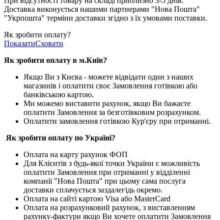
При відсутності товару на складі приблизно 3-5 днів.
Доставка виконується нашими партнерами "Нова Пошта"
"Укрпошта" терміни доставки згідно з їх умовами поставки.
Як зробити оплату?
Показати
Сховати
Як зробити оплату в м.Ки
їв
?
Якщо Ви з Києва -
можете відвідати один з наших
магазинів і оплатити своє Замовлення готівкою або
банківською картою.
Ми можемо виставити рахунок, якщо Ви бажаєте
оплатити Замовлення за безготівковим розрахунком.
Оплатити замовлення готівкою Кур'єру при отриманні.
Як зробити оплату по Україні?
Оплата на карту рахунок ФОП
Для Клієнтів з будь-якої точки України є можливість
оплатити Замовлення при отриманні у відділенні
компанії "Нова Пошта" при цьому сама послуга
доставки сплачується заздалегідь окремо.
Оплата на сайті картою Visa або MasterCard
Оплата на розрахунковий рахунок, з виставленням
рахунку-фактури якщо Ви хочете оплатити Замовлення