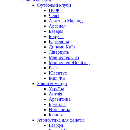
Футбольні клуби
ПСЖ
Челсі
Атлетіко Мадрид
Арсенал
Баварія
Борусія
Барселона
Динамо Київ
Ліверпуль
Манчестер Сіті
Манчестер Юнайтед
Реал
Ювентус
Інші ФК
Збірні команди
Україна
Англія
Аргентина
Бразилія
Німеччина
Іспанія
Атрибутика для фанатів
Шарфи