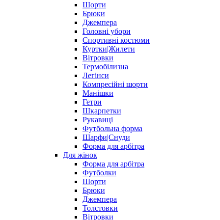
Шорти
Брюки
Джемпера
Головні убори
Спортивні костюми
Куртки|Жилети
Вітровки
Термобілизна
Легінси
Компресійні шорти
Манішки
Гетри
Шкарпетки
Рукавиці
Футбольна форма
Шарфи|Снуди
Форма для арбітра
Для жінок
Форма для арбітра
Футболки
Шорти
Брюки
Джемпера
Толстовки
Вітровки