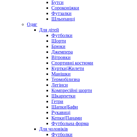
Бутси
Сороконіжки
Футзалки
Шльопанці
Одяг
Для дітей
Футболки
Шорти
Брюки
Джемпера
Вітровки
Спортивні костюми
Куртки|Жилети
Манішки
Термобілизна
Легінси
Компресійні шорти
Шкарпетки
Гетри
Шапки|Бафи
Рукавиці
Кепки|Панами
Футбольна форма
Для чоловіків
Футболки