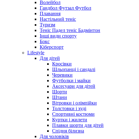
Волейбол
Гандбол Футзал Футбол
Плавання
Настільний теніс
Туризм
Теніс Падел теніс Бадмінтон
Інші види спорту
Бокс
Кіберспорт
Lifestyle
Для дітей
Кросівки
Шльопанці і сандалі
Черевики
Футболки і майки
Аксесуари для дітей
Шорти
Штани
Вітровки і олімпійки
Толстовки і худі
Спортивні костюми
Куртки і жилети
Плавки шорти для дітей
Спідня білизна
Для чоловіків