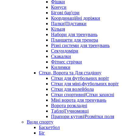
Фішки
Конуси
Бігові бар'єри
Координаційні доріжки
Палки|Підставки
Кільця
Набори для тренувань
Планшети для тренера
Різні системи для тренувань
Секундоміри
Скакалки
Фітнес стрічки
Килимки
Сітки, Ворота та Для стадіону
Сітки для футбольних воріт
Сітки для міні-футбольних воріт
Сітки для волейбола
Сітки спортивні|Cітки захисні
Міні ворота для тренувань
Ворота розкладні
Табло|Гучномовці
Прапори кутові|Розмітки поля
Види спорту
Баскетбол
Біг