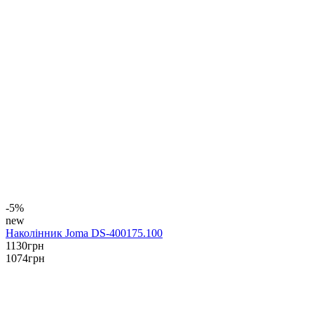
-5%
new
Наколінник Joma DS-400175.100
1130
грн
1074
грн