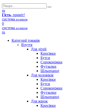
ru
Гість
, привіт!
система
розмірів
0
система
розмірів
ru
Категорії товарів
Взуття
Для дітей
Кросівки
Бутси
Сороконіжки
Футзалки
Шльопанці
Для чоловіків
Кросівки
Бутси
Сороконіжки
Футзалки
Шльопанці
Для жінок
Кросівки