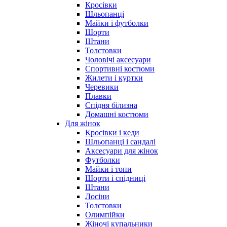
Кросівки
Шльопанці
Майки і футболки
Шорти
Штани
Толстовки
Чоловічі аксесуари
Спортивні костюми
Жилети і куртки
Черевики
Плавки
Спідня білизна
Домашні костюми
Для жінок
Кросівки і кеди
Шльопанці і сандалі
Аксесуари для жінок
Футболки
Майки і топи
Шорти і спідниці
Штани
Лосіни
Толстовки
Олимпійки
Жіночі купальники