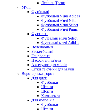
Легінси|Треки
М'ячі
Футбольні
Футбольні м'ячі Adidas
Футбольні м'ячі Nike
Футбольні м'ячі Select
Футбольні м'ячі Puma
Футзальні
Футзальні м'ячі Select
Футзальні м'ячі Adidas
Волейбольні
Баскетбольні
Гандбольні
Насоси для м`ячів
Аксесуари для м`ячів
Сітки та сумки для м'ячів
Воротарська форма
Для дітей
Футболки
Штани
Шорти
Комплекти
Для чоловіків
Футболки
Штани