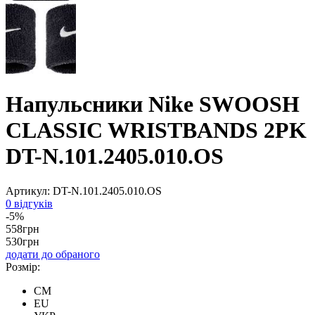
Напульсники Nike SWOOSH
CLASSIC WRISTBANDS 2PK
DT-N.101.2405.010.OS
Артикул:
DT-N.101.2405.010.OS
0 відгуків
-5%
558
грн
530
грн
додати до обраного
Розмір:
CM
EU