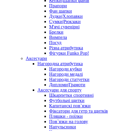
Кепки|Шапки фанів
Прапори
Фан шапки
Дудки|Хлопавки
Сумки|Рюкзаки
М'ячі сувенірні
Брелки
Вимпела
Посуд
Різна атрибутика
Фігурки Funko Pop!
Аксесуари
Нагородна атрибутика
Нагороди кубки
Нагороди медалі
Нагороди статуетки
Дипломи|Грамоти
Аксесуари для спорту
Шкарпетки спортивні
Футбольні щитки
Капитанскі пов`язки
Фіксатори для гетр та щитків
Пляшки - поїлки
Пов`язки на голову
Напульсники