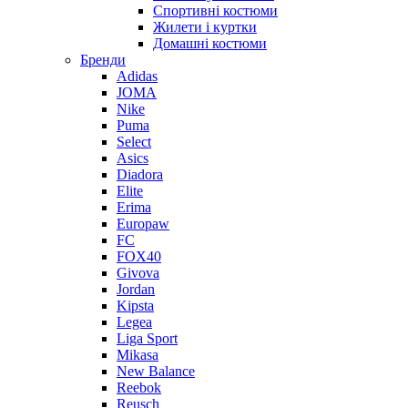
Спортивні костюми
Жилети і куртки
Домашні костюми
Бренди
Adidas
JOMA
Nike
Puma
Select
Asics
Diadora
Elite
Erima
Europaw
FC
FOX40
Givova
Jordan
Kipsta
Legea
Liga Sport
Mikasa
New Balance
Reebok
Reusch