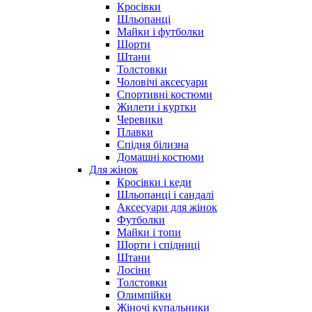
Кросівки
Шльопанці
Майки і футболки
Шорти
Штани
Толстовки
Чоловічі аксесуари
Спортивні костюми
Жилети і куртки
Черевики
Плавки
Спідня білизна
Домашні костюми
Для жінок
Кросівки і кеди
Шльопанці і сандалі
Аксесуари для жінок
Футболки
Майки і топи
Шорти і спідниці
Штани
Лосіни
Толстовки
Олимпійки
Жіночі купальники