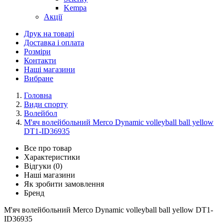
Kempa
Акції
Друк на товарі
Доставка і оплата
Розміри
Контакти
Наші магазини
Вибране
Головна
Види спорту
Волейбол
М'яч волейбольний Merco Dynamic volleyball ball yellow
DT1-ID36935
Все про товар
Характеристики
Відгуки (0)
Наші магазини
Як зробити замовлення
Бренд
М'яч волейбольний Merco Dynamic volleyball ball yellow DT1-
ID36935