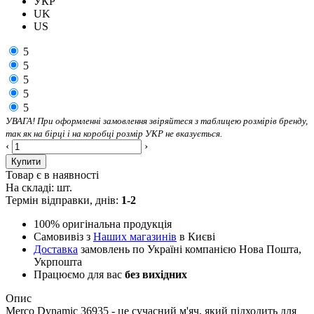
УКР
UK
US
5
5
5
5
5
УВАГА! При оформленні замовлення звіряйтеся з таблицею розмірів бренду,
так як на бірці і на коробці розмір УКР не вказується.
‹
›
Купити
Товар є в наявності
На складі:
шт.
Термін відправки, днів:
1-2
100% оригінальна продукція
Самовивіз з
Наших магазинів
в Києві
Доставка
замовлень по Україні компанією Нова Пошта,
Укрпошта
Працюємо для вас
без вихідних
Опис
Merco Dynamic 36935 - це сучасний м'яч, який підходить для