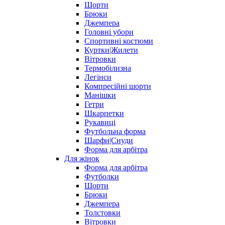
Шорти
Брюки
Джемпера
Головні убори
Спортивні костюми
Куртки|Жилети
Вітровки
Термобілизна
Легінси
Компресійні шорти
Манішки
Гетри
Шкарпетки
Рукавиці
Футбольна форма
Шарфи|Снуди
Форма для арбітра
Для жінок
Форма для арбітра
Футболки
Шорти
Брюки
Джемпера
Толстовки
Вітровки