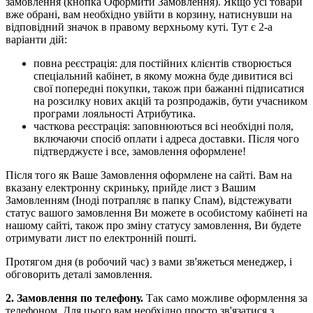
замовлення (кнопка Оформити Замовлення). Якщо усі товари
вже обрані, вам необхідно увійти в корзину, натиснувши на
відповідний значок в правому верхньому куті. Тут є 2-а
варіанти дій:
повна реєстрація: для постійних клієнтів створюється
спеціальний кабінет, в якому можна буде дивитися всі
свої попередні покупки, також при бажанні підписатися
на розсилку нових акцій та розпродажів, бути учасником
програми лояльності Атрибутика.
часткова реєстрація: заповнюються всі необхідні поля,
включаючи спосіб оплати і адреса доставки. Після чого
підтверджуєте і все, замовлення оформлене!
Після того як Ваше Замовлення оформлене на сайті. Вам на
вказану електронну скриньку, прийде лист з Вашим
Замовленням (Іноді потрапляє в папку Спам), відстежувати
статус вашого замовлення Ви можете в особистому кабінеті на
нашому сайті, також про зміну статусу замовлення, Ви будете
отримувати лист по електронній пошті.
Протягом дня (в робочий час) з вами зв'яжеться менеджер, і
обговорить деталі замовлення.
2. Замовлення по телефону.
Так само можливе оформлення за
телефоном. Для цього вам необхідно просто зв'язатися з