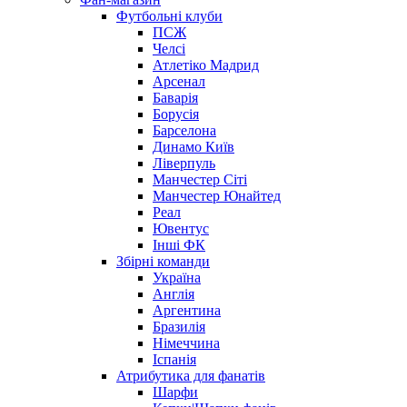
Футбольні клуби
ПСЖ
Челсі
Атлетіко Мадрид
Арсенал
Баварія
Борусія
Барселона
Динамо Київ
Ліверпуль
Манчестер Сіті
Манчестер Юнайтед
Реал
Ювентус
Інші ФК
Збірні команди
Україна
Англія
Аргентина
Бразилія
Німеччина
Іспанія
Атрибутика для фанатів
Шарфи