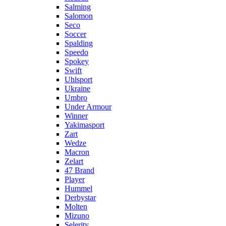
Salming
Salomon
Seco
Soccer
Spalding
Speedo
Spokey
Swift
Uhlsport
Ukraine
Umbro
Under Armour
Winner
Yakimasport
Zart
Wedze
Macron
Zelart
47 Brand
Player
Hummel
Derbystar
Molten
Mizuno
Selerity