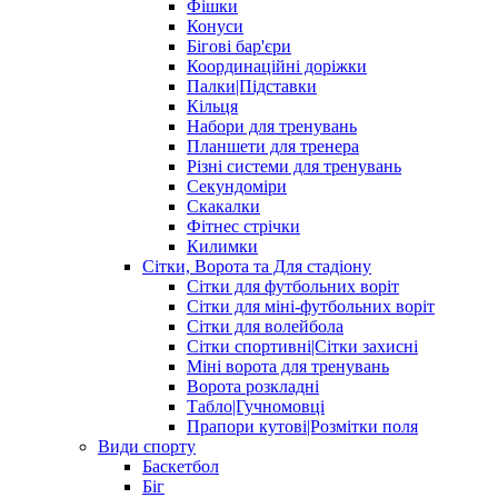
Фішки
Конуси
Бігові бар'єри
Координаційні доріжки
Палки|Підставки
Кільця
Набори для тренувань
Планшети для тренера
Різні системи для тренувань
Секундоміри
Скакалки
Фітнес стрічки
Килимки
Сітки, Ворота та Для стадіону
Сітки для футбольних воріт
Сітки для міні-футбольних воріт
Сітки для волейбола
Сітки спортивні|Cітки захисні
Міні ворота для тренувань
Ворота розкладні
Табло|Гучномовці
Прапори кутові|Розмітки поля
Види спорту
Баскетбол
Біг