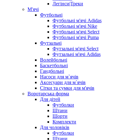
Легінси|Треки
М'ячі
Футбольні
Футбольні м'ячі Adidas
Футбольні м'ячі Nike
Футбольні м'ячі Select
Футбольні м'ячі Puma
Футзальні
Футзальні м'ячі Select
Футзальні м'ячі Adidas
Волейбольні
Баскетбольні
Гандбольні
Насоси для м`ячів
Аксесуари для м`ячів
Сітки та сумки для м'ячів
Воротарська форма
Для дітей
Футболки
Штани
Шорти
Комплекти
Для чоловіків
Футболки
Штани