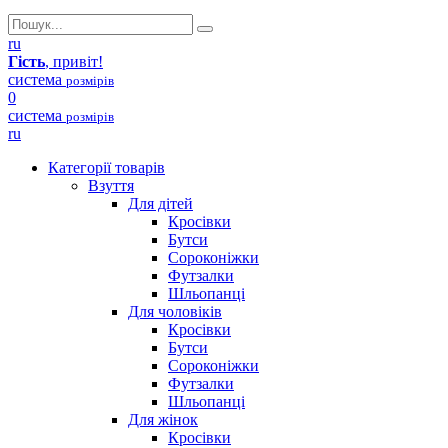
ru
Гість
, привіт!
система
розмірів
0
система
розмірів
ru
Категорії товарів
Взуття
Для дітей
Кросівки
Бутси
Сороконіжки
Футзалки
Шльопанці
Для чоловіків
Кросівки
Бутси
Сороконіжки
Футзалки
Шльопанці
Для жінок
Кросівки