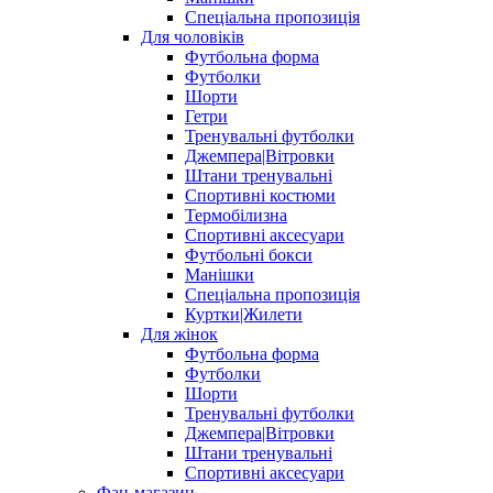
Спеціальна пропозиція
Для чоловіків
Футбольна форма
Футболки
Шорти
Гетри
Тренувальні футболки
Джемпера|Вітровки
Штани тренувальні
Спортивні костюми
Термобілизна
Спортивні аксесуари
Футбольні бокси
Манішки
Спеціальна пропозиція
Куртки|Жилети
Для жінок
Футбольна форма
Футболки
Шорти
Тренувальні футболки
Джемпера|Вітровки
Штани тренувальні
Спортивні аксесуари
Фан-магазин