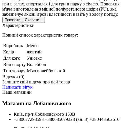
гри в залах, спортзалах і для гри в парку з сім'єю. Поверхня
м'яча виготовлена з міцної поліуретанової шкіри (PU), яка
забезпечує якісні ігрові властивості навіть у вологу погоду.
Показати...
Сховати...
Характеристики
Повний список характеристик товару:
Виробник
Merco
Колір
жовтий
Для кого
Унісекс
Вид спорту
Волейбол
Тип товару
М'яч волейбольний
Відгуки (0)
Залиште свій відгук про цей товар
Написати вігук
Наші магазини
Магазин на Лобановського
Київ, пр-т Лобановського 150В
+380677293598
+380685679328 (вн. 3)
+380443562616