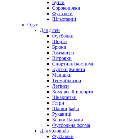
Бутси
Сороконіжки
Футзалки
Шльопанці
Одяг
Для дітей
Футболки
Шорти
Брюки
Джемпера
Вітровки
Спортивні костюми
Куртки|Жилети
Манішки
Термобілизна
Легінси
Компресійні шорти
Шкарпетки
Гетри
Шапки|Бафи
Рукавиці
Кепки|Панами
Футбольна форма
Для чоловіків
Футболки