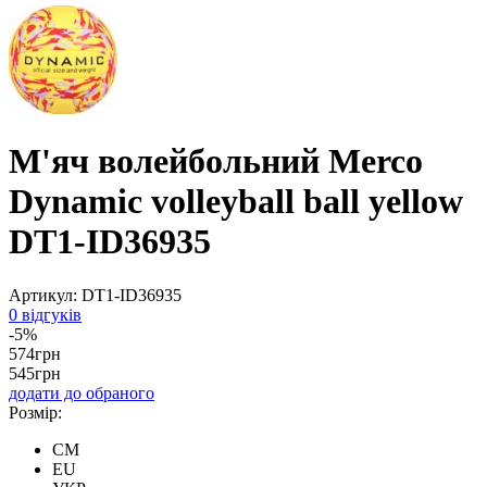
М'яч волейбольний Merco
Dynamic volleyball ball yellow
DT1-ID36935
Артикул:
DT1-ID36935
0 відгуків
-5%
574
грн
545
грн
додати до обраного
Розмір:
CM
EU