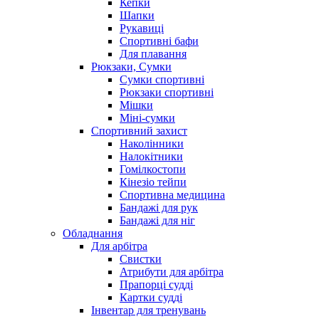
Кепки
Шапки
Рукавиці
Спортивні бафи
Для плавання
Рюкзаки, Сумки
Сумки спортивні
Рюкзаки спортивні
Мішки
Міні-сумки
Спортивний захист
Наколінники
Налокітники
Гомілкостопи
Кінезіо тейпи
Спортивна медицина
Бандажі для рук
Бандажі для ніг
Обладнання
Для арбітра
Свистки
Атрибути для арбітра
Прапорці судді
Картки судді
Інвентар для тренувань