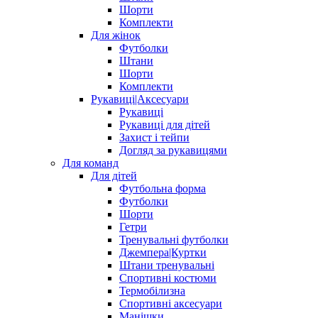
Шорти
Комплекти
Для жінок
Футболки
Штани
Шорти
Комплекти
Рукавиці|Аксесуари
Рукавиці
Рукавиці для дітей
Захист і тейпи
Догляд за рукавицями
Для команд
Для дітей
Футбольна форма
Футболки
Шорти
Гетри
Тренувальні футболки
Джемпера|Куртки
Штани тренувальні
Спортивні костюми
Термобілизна
Спортивні аксесуари
Манішки