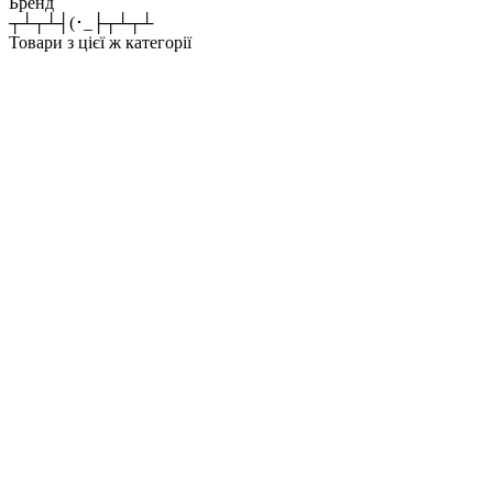
Бренд
┬┴┬┴┤(･_├┬┴┬┴
Товари з цієї ж категорії