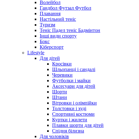
Волейбол
Гандбол Футзал Футбол
Плавання
Настільний теніс
Туризм
Теніс Падел теніс Бадмінтон
Інші види спорту
Бокс
Кіберспорт
Lifestyle
Для дітей
Кросівки
Шльопанці і сандалі
Черевики
Футболки і майки
Аксесуари для дітей
Шорти
Штани
Вітровки і олімпійки
Толстовки і худі
Спортивні костюми
Куртки і жилети
Плавки шорти для дітей
Спідня білизна
Для чоловіків