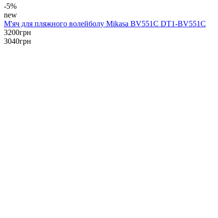
-5%
new
М'яч для пляжного волейболу Mikasa BV551C DT1-BV551C
3200
грн
3040
грн