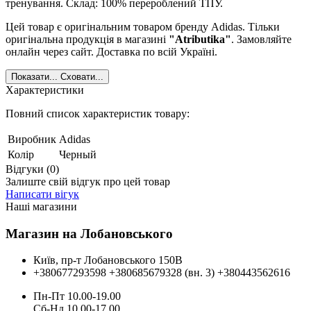
тренування. Склад: 100% перероблений ТПУ.
Цей товар є оригінальним товаром бренду Adidas. Тільки
оригінальна продукція в магазині
"Atributika"
. Замовляйте
онлайн через сайт. Доставка по всій Україні.
Показати...
Сховати...
Характеристики
Повний список характеристик товару:
Виробник
Adidas
Колір
Черный
Відгуки (0)
Залиште свій відгук про цей товар
Написати вігук
Наші магазини
Магазин на Лобановського
Київ, пр-т Лобановського 150В
+380677293598
+380685679328 (вн. 3)
+380443562616
Пн-Пт 10.00-19.00
Cб-Нд 10.00-17.00