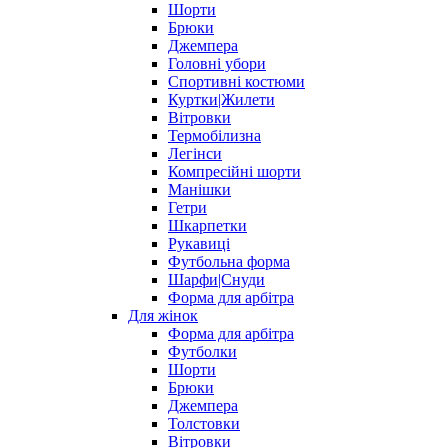
Шорти
Брюки
Джемпера
Головні убори
Спортивні костюми
Куртки|Жилети
Вітровки
Термобілизна
Легінси
Компресійні шорти
Манішки
Гетри
Шкарпетки
Рукавиці
Футбольна форма
Шарфи|Снуди
Форма для арбітра
Для жінок
Форма для арбітра
Футболки
Шорти
Брюки
Джемпера
Толстовки
Вітровки