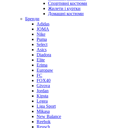
Спортивні костюми
Жилети і куртки
Домашні костюми
Бренди
Adidas
JOMA
Nike
Puma
Select
Asics
Diadora
Elite
Erima
Europaw
FC
FOX40
Givova
Jordan
Kipsta
Legea
Liga Sport
Mikasa
New Balance
Reebok
Reusch