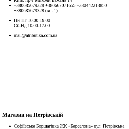
Київ, пр-т Миколи Бажана 14
+380685679328
+380667071655
+380442213850
+380685679328 (вн. 1)
Пн-Пт 10.00-19.00
Cб-Нд 10.00-17.00
mail@atributika.com.ua
Магазин на Петрівській
Софіївська Борщагівка ЖК «Барселона» вул. Петрівська