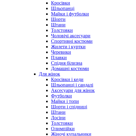
Кросівки
Шльопанці
Майки і футболки
Шорти
Штани
Толстовки
Чоловічі аксесуари
Спортивні костюми
Жилети і куртки
Черевики
Плавки
Спідня білизна
Домашні костюми
Для жінок
Кросівки і кеди
Шльопанці і сандалі
Аксесуари для жінок
Футболки
Майки і топи
Шорти і спідниці
Штани
Лосіни
Толстовки
Олимпійки
Жіночі купальники