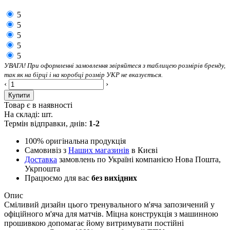
5
5
5
5
5
УВАГА! При оформленні замовлення звіряйтеся з таблицею розмірів бренду,
так як на бірці і на коробці розмір УКР не вказується.
‹
›
Купити
Товар є в наявності
На складі:
шт.
Термін відправки, днів:
1-2
100% оригінальна продукція
Самовивіз з
Наших магазинів
в Києві
Доставка
замовлень по Україні компанією Нова Пошта,
Укрпошта
Працюємо для вас
без вихідних
Опис
Сміливий дизайн цього тренувального м'яча запозичений у
офіційного м'яча для матчів. Міцна конструкція з машинною
прошивкою допомагає йому витримувати постійні