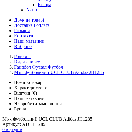
Kempa
Акції
Друк на товарі
Доставка і оплата
Розміри
Контакти
Наші магазини
Вибране
Головна
Види спорту
Гандбол Футзал Футбол
М'яч футбольний UCL CLUB Adidas JH1285
Все про товар
Характеристики
Відгуки (0)
Наші магазини
Як зробити замовлення
Бренд
М'яч футбольний UCL CLUB Adidas JH1285
Артикул:
AD-JH1285
0 відгуків