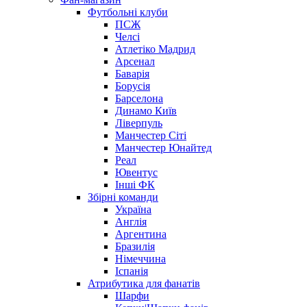
Футбольні клуби
ПСЖ
Челсі
Атлетіко Мадрид
Арсенал
Баварія
Борусія
Барселона
Динамо Київ
Ліверпуль
Манчестер Сіті
Манчестер Юнайтед
Реал
Ювентус
Інші ФК
Збірні команди
Україна
Англія
Аргентина
Бразилія
Німеччина
Іспанія
Атрибутика для фанатів
Шарфи