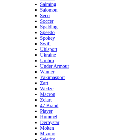
Salming
Salomon
Seco
Soccer
Spalding
Speedo
Spokey
Swift
Uhlsport
Ukraine
Umbro
Under Armour
Winner
Yakimasport
Zart
Wedze
Macron
Zelart
47 Brand
Player
Hummel
Derbystar
Molten
Mizuno
Selerity