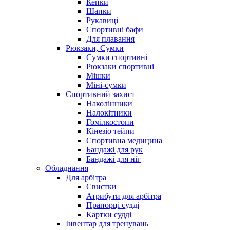
Кепки
Шапки
Рукавиці
Спортивні бафи
Для плавання
Рюкзаки, Сумки
Сумки спортивні
Рюкзаки спортивні
Мішки
Міні-сумки
Спортивний захист
Наколінники
Налокітники
Гомілкостопи
Кінезіо тейпи
Спортивна медицина
Бандажі для рук
Бандажі для ніг
Обладнання
Для арбітра
Свистки
Атрибути для арбітра
Прапорці судді
Картки судді
Інвентар для тренувань