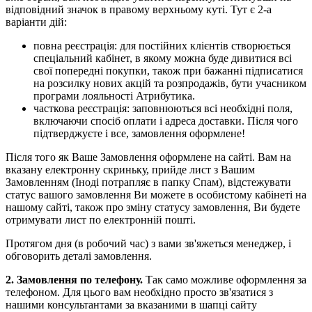
відповідний значок в правому верхньому куті. Тут є 2-а
варіанти дій:
повна реєстрація: для постійних клієнтів створюється
спеціальний кабінет, в якому можна буде дивитися всі
свої попередні покупки, також при бажанні підписатися
на розсилку нових акцій та розпродажів, бути учасником
програми лояльності Атрибутика.
часткова реєстрація: заповнюються всі необхідні поля,
включаючи спосіб оплати і адреса доставки. Після чого
підтверджуєте і все, замовлення оформлене!
Після того як Ваше Замовлення оформлене на сайті. Вам на
вказану електронну скриньку, прийде лист з Вашим
Замовленням (Іноді потрапляє в папку Спам), відстежувати
статус вашого замовлення Ви можете в особистому кабінеті на
нашому сайті, також про зміну статусу замовлення, Ви будете
отримувати лист по електронній пошті.
Протягом дня (в робочий час) з вами зв'яжеться менеджер, і
обговорить деталі замовлення.
2. Замовлення по телефону.
Так само можливе оформлення за
телефоном. Для цього вам необхідно просто зв'язатися з
нашими консультантами за вказаними в шапці сайту