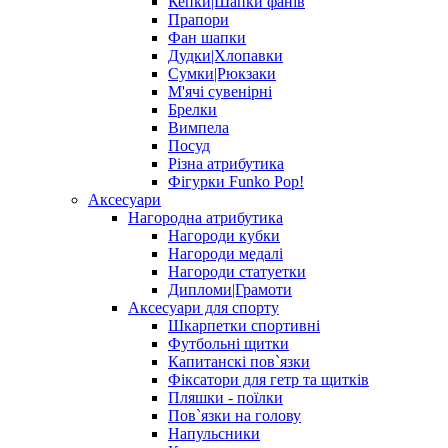
Кепки|Шапки фанів
Прапори
Фан шапки
Дудки|Хлопавки
Сумки|Рюкзаки
М'ячі сувенірні
Брелки
Вимпела
Посуд
Різна атрибутика
Фігурки Funko Pop!
Аксесуари
Нагородна атрибутика
Нагороди кубки
Нагороди медалі
Нагороди статуетки
Дипломи|Грамоти
Аксесуари для спорту
Шкарпетки спортивні
Футбольні щитки
Капитанскі пов`язки
Фіксатори для гетр та щитків
Пляшки - поїлки
Пов`язки на голову
Напульсники