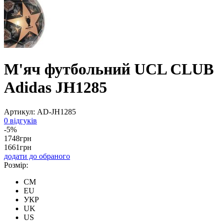
М'яч футбольний UCL CLUB
Adidas JH1285
Артикул:
AD-JH1285
0 відгуків
-5%
1748
грн
1661
грн
додати до обраного
Розмір:
CM
EU
УКР
UK
US