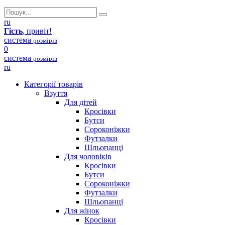
ru
Гість
, привіт!
система
розмірів
0
система
розмірів
ru
Категорії товарів
Взуття
Для дітей
Кросівки
Бутси
Сороконіжки
Футзалки
Шльопанці
Для чоловіків
Кросівки
Бутси
Сороконіжки
Футзалки
Шльопанці
Для жінок
Кросівки