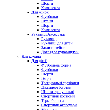
Шорти
Комплекти
Для жінок
Футболки
Штани
Шорти
Комплекти
Рукавиці|Аксесуари
Рукавиці
Рукавиці для дітей
Захист і тейпи
Догляд за рукавицями
Для команд
Для дітей
Футбольна форма
Футболки
Шорти
Гетри
Тренувальні футболки
Джемпера|Куртки
Штани тренувальні
Спортивні костюми
Термобілизна
Спортивні аксесуари
Манішки