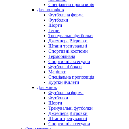
Спеціальна пропозиція
Для чоловіків
Футбольна форма
Футболки
Шорти
Гетри
Тренувальні футболки
Джемпера|Вітровки
Штани тренувальні
Спортивні костюми
Термобілизна
Спортивні аксесуари
Футбольні бокси
Манішки
Спеціальна пропозиція
Куртки|Жилети
Для жінок
Футбольна форма
Футболки
Шорти
Тренувальні футболки
Джемпера|Вітровки
Штани тренувальні
Спортивні аксесуари
Фан-магазин