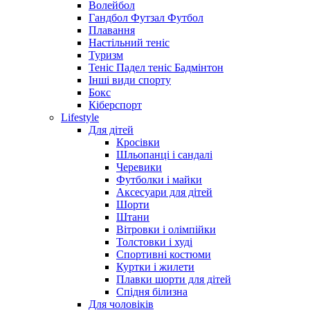
Волейбол
Гандбол Футзал Футбол
Плавання
Настільний теніс
Туризм
Теніс Падел теніс Бадмінтон
Інші види спорту
Бокс
Кіберспорт
Lifestyle
Для дітей
Кросівки
Шльопанці і сандалі
Черевики
Футболки і майки
Аксесуари для дітей
Шорти
Штани
Вітровки і олімпійки
Толстовки і худі
Спортивні костюми
Куртки і жилети
Плавки шорти для дітей
Спідня білизна
Для чоловіків