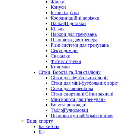
Фішки
Конуси
Бігові бар'єри
Координаційні доріжки
Палки|Підставки
Кільця
Набори для тренувань
Планшети для тренера
Різні системи для тренувань
Секундоміри
Скакалки
Фітнес стрічки
Килимки
Сітки, Ворота та Для стадіону
Сітки для футбольних воріт
Сітки для міні-футбольних воріт
Сітки для волейбола
Сітки спортивні|Cітки захисні
Міні ворота для тренувань
Ворота розкладні
Табло|Гучномовці
Прапори кутові|Розмітки поля
Види спорту
Баскетбол
Біг