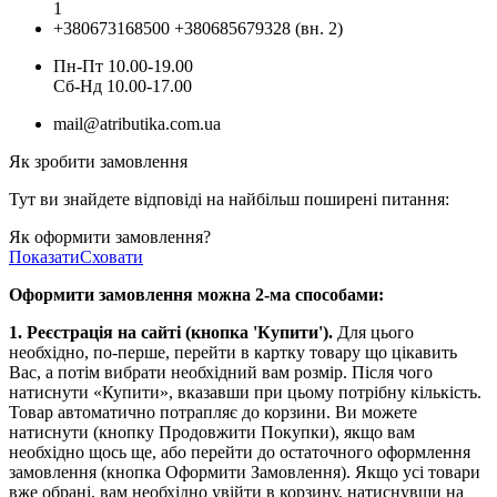
1
+380673168500
+380685679328 (вн. 2)
Пн-Пт 10.00-19.00
Cб-Нд 10.00-17.00
mail@atributika.com.ua
Як зробити замовлення
Тут ви знайдете відповіді на найбільш поширені питання:
Як оформити замовлення?
Показати
Сховати
Оформити замовлення можна 2-ма способами:
1. Реєстрація на сайті (кнопка 'Купити').
Для цього
необхідно, по-перше, перейти в картку товару що цікавить
Вас, а потім вибрати необхідний вам розмір. Після чого
натиснути «Купити», вказавши при цьому потрібну кількість.
Товар автоматично потрапляє до корзини. Ви можете
натиснути (кнопку Продовжити Покупки), якщо вам
необхідно щось ще, або перейти до остаточного оформлення
замовлення (кнопка Оформити Замовлення). Якщо усі товари
вже обрані, вам необхідно увійти в корзину, натиснувши на