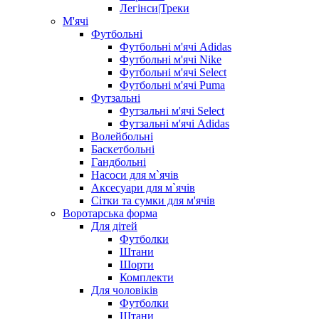
Легінси|Треки
М'ячі
Футбольні
Футбольні м'ячі Adidas
Футбольні м'ячі Nike
Футбольні м'ячі Select
Футбольні м'ячі Puma
Футзальні
Футзальні м'ячі Select
Футзальні м'ячі Adidas
Волейбольні
Баскетбольні
Гандбольні
Насоси для м`ячів
Аксесуари для м`ячів
Сітки та сумки для м'ячів
Воротарська форма
Для дітей
Футболки
Штани
Шорти
Комплекти
Для чоловіків
Футболки
Штани