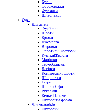
Бутси
Сороконіжки
Футзалки
Шльопанці
Одяг
Для дітей
Футболки
Шорти
Брюки
Джемпера
Вітровки
Спортивні костюми
Куртки|Жилети
Манішки
Термобілизна
Легінси
Компресійні шорти
Шкарпетки
Гетри
Шапки|Бафи
Рукавиці
Кепки|Панами
Футбольна форма
Для чоловіків
Футболки