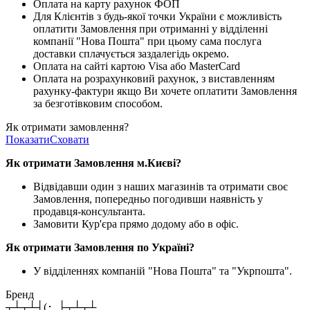
Оплата на карту рахунок ФОП
Для Клієнтів з будь-якої точки України є можливість
оплатити Замовлення при отриманні у відділенні
компанії "Нова Пошта" при цьому сама послуга
доставки сплачується заздалегідь окремо.
Оплата на сайті картою Visa або MasterCard
Оплата на розрахунковий рахунок, з виставленням
рахунку-фактури якщо Ви хочете оплатити Замовлення
за безготівковим способом.
Як отримати замовлення?
Показати
Сховати
Як отримати Замовлення м.Києві?
Відвідавши один з наших магазинів та отримати своє
Замовлення, попередньо погодивши наявність у
продавця-консультанта.
Замовити Кур'єра прямо додому або в офіс.
Як отримати Замовлення по Україні?
У відділеннях компаній "Нова Пошта" та "Укрпошта".
Бренд
┬┴┬┴┤(･_├┬┴┬┴