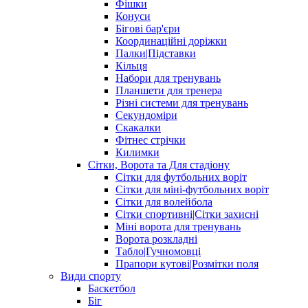
Фішки
Конуси
Бігові бар'єри
Координаційні доріжки
Палки|Підставки
Кільця
Набори для тренувань
Планшети для тренера
Різні системи для тренувань
Секундоміри
Скакалки
Фітнес стрічки
Килимки
Сітки, Ворота та Для стадіону
Сітки для футбольних воріт
Сітки для міні-футбольних воріт
Сітки для волейбола
Сітки спортивні|Cітки захисні
Міні ворота для тренувань
Ворота розкладні
Табло|Гучномовці
Прапори кутові|Розмітки поля
Види спорту
Баскетбол
Біг