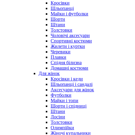
Кросівки
Шльопанці
Майки і футболки
Шорти
Штани
Толстовки
Чоловічі аксесуари
Спортивні костюми
Жилети і куртки
Черевики
Плавки
Спідня білизна
Домашні костюми
Для жінок
Кросівки і кеди
Шльопанці і сандалі
Аксесуари для жінок
Футболки
Майки і топи
Шорти і спідниці
Штани
Лосіни
Толстовки
Олимпійки
Жіночі купальники