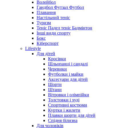
Волейбол
Гандбол Футзал Футбол
Плавання
Настільний теніс
Туризм
Теніс Падел теніс Бадмінтон
Інші види спорту
Бокс
Кіберспорт
Lifestyle
Для дітей
Кросівки
Шльопанці і сандалі
Черевики
Футболки і майки
Аксесуари для дітей
Шорти
Штани
Вітровки і олімпійки
Толстовки і худі
Спортивні костюми
Куртки і жилети
Плавки шорти для дітей
Спідня білизна
Для чоловіків