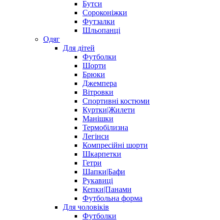
Бутси
Сороконіжки
Футзалки
Шльопанці
Одяг
Для дітей
Футболки
Шорти
Брюки
Джемпера
Вітровки
Спортивні костюми
Куртки|Жилети
Манішки
Термобілизна
Легінси
Компресійні шорти
Шкарпетки
Гетри
Шапки|Бафи
Рукавиці
Кепки|Панами
Футбольна форма
Для чоловіків
Футболки