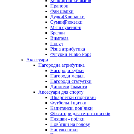
Кепки|Шапки фанів
Прапори
Фан шапки
Дудки|Хлопавки
Сумки|Рюкзаки
М'ячі сувенірні
Брелки
Вимпела
Посуд
Різна атрибутика
Фігурки Funko Pop!
Аксесуари
Нагородна атрибутика
Нагороди кубки
Нагороди медалі
Нагороди статуетки
Дипломи|Грамоти
Аксесуари для спорту
Шкарпетки спортивні
Футбольні щитки
Капитанскі пов`язки
Фіксатори для гетр та щитків
Пляшки - поїлки
Пов`язки на голову
Напульсники