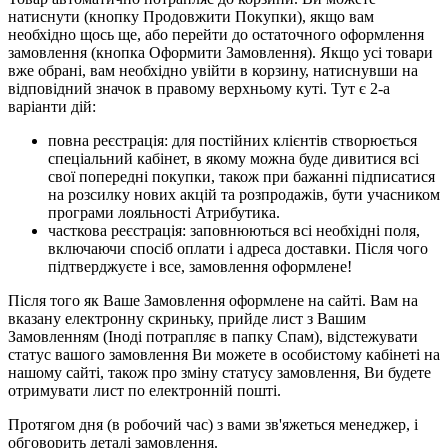
натиснути (кнопку Продовжити Покупки), якщо вам
необхідно щось ще, або перейти до остаточного оформлення
замовлення (кнопка Оформити Замовлення). Якщо усі товари
вже обрані, вам необхідно увійти в корзину, натиснувши на
відповідний значок в правому верхньому куті. Тут є 2-а
варіанти дій:
повна реєстрація: для постійних клієнтів створюється
спеціальний кабінет, в якому можна буде дивитися всі
свої попередні покупки, також при бажанні підписатися
на розсилку нових акцій та розпродажів, бути учасником
програми лояльності Атрибутика.
часткова реєстрація: заповнюються всі необхідні поля,
включаючи спосіб оплати і адреса доставки. Після чого
підтверджуєте і все, замовлення оформлене!
Після того як Ваше Замовлення оформлене на сайті. Вам на
вказану електронну скриньку, прийде лист з Вашим
Замовленням (Іноді потрапляє в папку Спам), відстежувати
статус вашого замовлення Ви можете в особистому кабінеті на
нашому сайті, також про зміну статусу замовлення, Ви будете
отримувати лист по електронній пошті.
Протягом дня (в робочий час) з вами зв'яжеться менеджер, і
обговорить деталі замовлення.