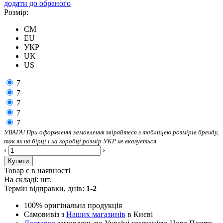
додати до обраного
Розмір:
CM
EU
УКР
UK
US
7
7
7
7
7
УВАГА! При оформленні замовлення звіряйтеся з таблицею розмірів бренду,
так як на бірці і на коробці розмір УКР не вказується.
‹
›
Купити
Товар є в наявності
На складі:
шт.
Термін відправки, днів:
1-2
100% оригінальна продукція
Самовивіз з
Наших магазинів
в Києві