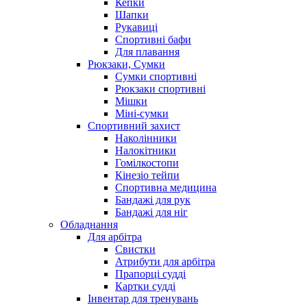
Кепки
Шапки
Рукавиці
Спортивні бафи
Для плавання
Рюкзаки, Сумки
Сумки спортивні
Рюкзаки спортивні
Мішки
Міні-сумки
Спортивний захист
Наколінники
Налокітники
Гомілкостопи
Кінезіо тейпи
Спортивна медицина
Бандажі для рук
Бандажі для ніг
Обладнання
Для арбітра
Свистки
Атрибути для арбітра
Прапорці судді
Картки судді
Інвентар для тренувань