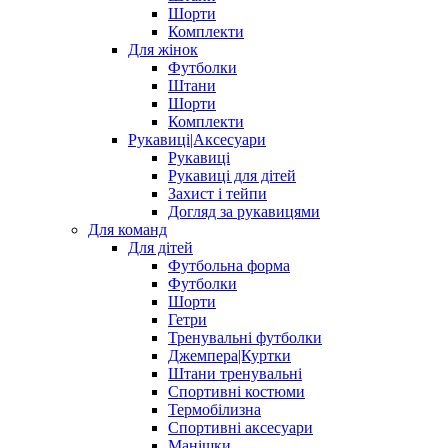
Шорти
Комплекти
Для жінок
Футболки
Штани
Шорти
Комплекти
Рукавиці|Аксесуари
Рукавиці
Рукавиці для дітей
Захист і тейпи
Догляд за рукавицями
Для команд
Для дітей
Футбольна форма
Футболки
Шорти
Гетри
Тренувальні футболки
Джемпера|Куртки
Штани тренувальні
Спортивні костюми
Термобілизна
Спортивні аксесуари
Манішки