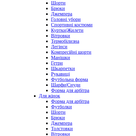
Шорти
Брюки
Джемпера
Головні убори
Спортивні костюми
Куртки|Жилети
Вітровки
Термобілизна
Легінси
Компресійні шорти
Манішки
Гетри
Шкарпетки
Рукавиці
Футбольна форма
Шарфи|Снуди
Форма для арбітра
Для жінок
Форма для арбітра
Футболки
Шорти
Брюки
Джемпера
Толстовки
Вітровки