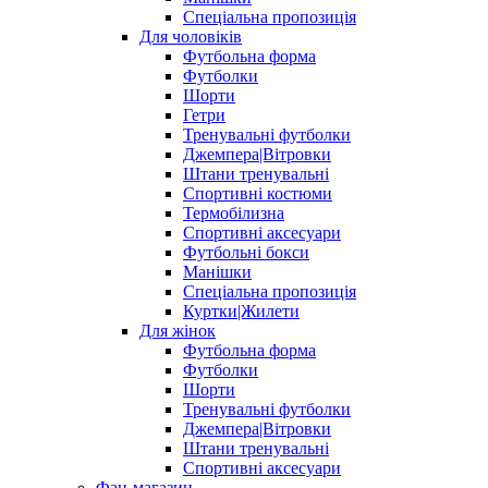
Спеціальна пропозиція
Для чоловіків
Футбольна форма
Футболки
Шорти
Гетри
Тренувальні футболки
Джемпера|Вітровки
Штани тренувальні
Спортивні костюми
Термобілизна
Спортивні аксесуари
Футбольні бокси
Манішки
Спеціальна пропозиція
Куртки|Жилети
Для жінок
Футбольна форма
Футболки
Шорти
Тренувальні футболки
Джемпера|Вітровки
Штани тренувальні
Спортивні аксесуари
Фан-магазин