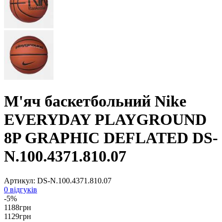
М'яч баскетбольний Nike
EVERYDAY PLAYGROUND
8P GRAPHIC DEFLATED DS-
N.100.4371.810.07
Артикул:
DS-N.100.4371.810.07
0 відгуків
-5%
1188
грн
1129
грн