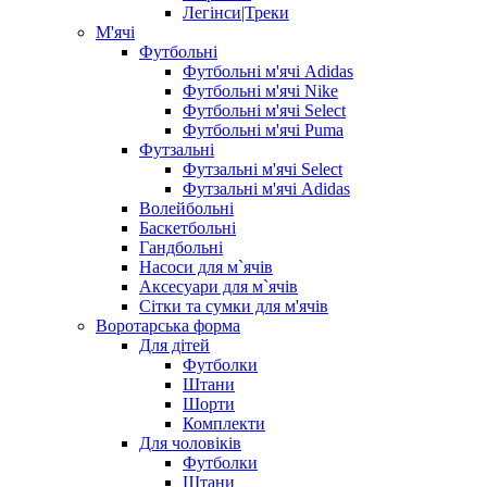
Легінси|Треки
М'ячі
Футбольні
Футбольні м'ячі Adidas
Футбольні м'ячі Nike
Футбольні м'ячі Select
Футбольні м'ячі Puma
Футзальні
Футзальні м'ячі Select
Футзальні м'ячі Adidas
Волейбольні
Баскетбольні
Гандбольні
Насоси для м`ячів
Аксесуари для м`ячів
Сітки та сумки для м'ячів
Воротарська форма
Для дітей
Футболки
Штани
Шорти
Комплекти
Для чоловіків
Футболки
Штани