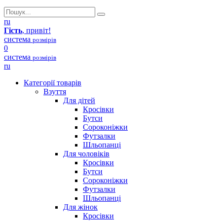
ru
Гість
, привіт!
система
розмірів
0
система
розмірів
ru
Категорії товарів
Взуття
Для дітей
Кросівки
Бутси
Сороконіжки
Футзалки
Шльопанці
Для чоловіків
Кросівки
Бутси
Сороконіжки
Футзалки
Шльопанці
Для жінок
Кросівки