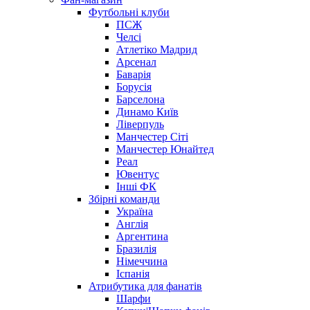
Футбольні клуби
ПСЖ
Челсі
Атлетіко Мадрид
Арсенал
Баварія
Борусія
Барселона
Динамо Київ
Ліверпуль
Манчестер Сіті
Манчестер Юнайтед
Реал
Ювентус
Інші ФК
Збірні команди
Україна
Англія
Аргентина
Бразилія
Німеччина
Іспанія
Атрибутика для фанатів
Шарфи