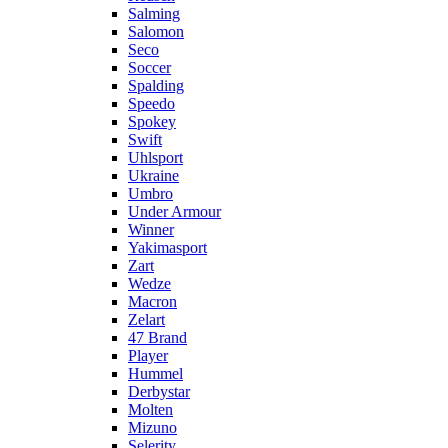
Salming
Salomon
Seco
Soccer
Spalding
Speedo
Spokey
Swift
Uhlsport
Ukraine
Umbro
Under Armour
Winner
Yakimasport
Zart
Wedze
Macron
Zelart
47 Brand
Player
Hummel
Derbystar
Molten
Mizuno
Selerity