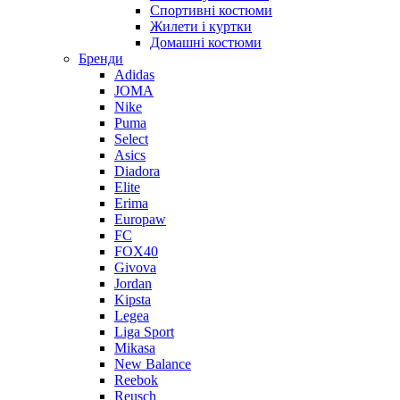
Спортивні костюми
Жилети і куртки
Домашні костюми
Бренди
Adidas
JOMA
Nike
Puma
Select
Asics
Diadora
Elite
Erima
Europaw
FC
FOX40
Givova
Jordan
Kipsta
Legea
Liga Sport
Mikasa
New Balance
Reebok
Reusch