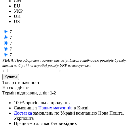
CM
EU
УКР
UK
US
7
7
7
7
7
УВАГА! При оформленні замовлення звіряйтеся з таблицею розмірів бренду,
так як на бірці і на коробці розмір УКР не вказується.
‹
›
Купити
Товар є в наявності
На складі:
шт.
Термін відправки, днів:
1-2
100% оригінальна продукція
Самовивіз з
Наших магазинів
в Києві
Доставка
замовлень по Україні компанією Нова Пошта,
Укрпошта
Працюємо для вас
без вихідних