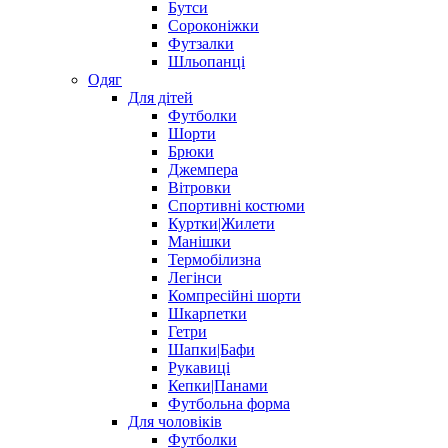
Бутси
Сороконіжки
Футзалки
Шльопанці
Одяг
Для дітей
Футболки
Шорти
Брюки
Джемпера
Вітровки
Спортивні костюми
Куртки|Жилети
Манішки
Термобілизна
Легінси
Компресійні шорти
Шкарпетки
Гетри
Шапки|Бафи
Рукавиці
Кепки|Панами
Футбольна форма
Для чоловіків
Футболки