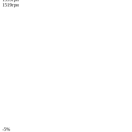
1519
грн
-5%