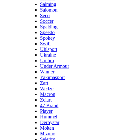
Salming
Salomon
Seco
Soccer
Spalding
Speedo
Spokey
Swift
Uhlsport
Ukraine
Umbro
Under Armour
Winner
Yakimasport
Zart
Wedze
Macron
Zelart
47 Brand
Player
Hummel
Derbystar
Molten
Mizuno
Selerity