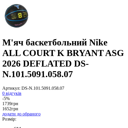
М'яч баскетбольний Nike
ALL COURT K BRYANT ASG
2026 DEFLATED DS-
N.101.5091.058.07
Артикул:
DS-N.101.5091.058.07
0 відгуків
-5%
1739
грн
1652
грн
додати до обраного
Розмір: