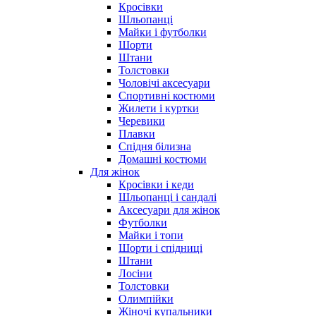
Кросівки
Шльопанці
Майки і футболки
Шорти
Штани
Толстовки
Чоловічі аксесуари
Спортивні костюми
Жилети і куртки
Черевики
Плавки
Спідня білизна
Домашні костюми
Для жінок
Кросівки і кеди
Шльопанці і сандалі
Аксесуари для жінок
Футболки
Майки і топи
Шорти і спідниці
Штани
Лосіни
Толстовки
Олимпійки
Жіночі купальники