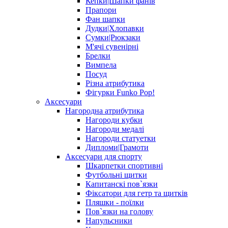
Кепки|Шапки фанів
Прапори
Фан шапки
Дудки|Хлопавки
Сумки|Рюкзаки
М'ячі сувенірні
Брелки
Вимпела
Посуд
Різна атрибутика
Фігурки Funko Pop!
Аксесуари
Нагородна атрибутика
Нагороди кубки
Нагороди медалі
Нагороди статуетки
Дипломи|Грамоти
Аксесуари для спорту
Шкарпетки спортивні
Футбольні щитки
Капитанскі пов`язки
Фіксатори для гетр та щитків
Пляшки - поїлки
Пов`язки на голову
Напульсники