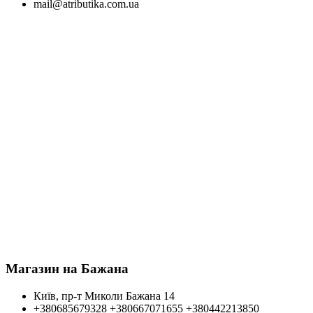
mail@atributika.com.ua
Магазин на Бажана
Київ, пр-т Миколи Бажана 14
+380685679328
+380667071655
+380442213850