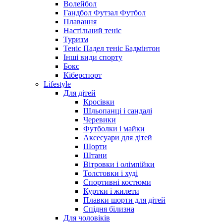
Волейбол
Гандбол Футзал Футбол
Плавання
Настільний теніс
Туризм
Теніс Падел теніс Бадмінтон
Інші види спорту
Бокс
Кіберспорт
Lifestyle
Для дітей
Кросівки
Шльопанці і сандалі
Черевики
Футболки і майки
Аксесуари для дітей
Шорти
Штани
Вітровки і олімпійки
Толстовки і худі
Спортивні костюми
Куртки і жилети
Плавки шорти для дітей
Спідня білизна
Для чоловіків