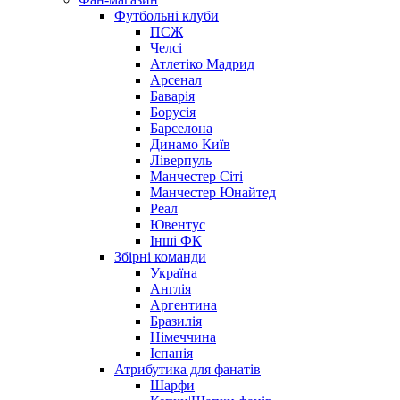
Футбольні клуби
ПСЖ
Челсі
Атлетіко Мадрид
Арсенал
Баварія
Борусія
Барселона
Динамо Київ
Ліверпуль
Манчестер Сіті
Манчестер Юнайтед
Реал
Ювентус
Інші ФК
Збірні команди
Україна
Англія
Аргентина
Бразилія
Німеччина
Іспанія
Атрибутика для фанатів
Шарфи