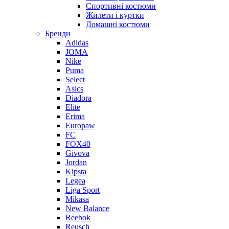
Спортивні костюми
Жилети і куртки
Домашні костюми
Бренди
Adidas
JOMA
Nike
Puma
Select
Asics
Diadora
Elite
Erima
Europaw
FC
FOX40
Givova
Jordan
Kipsta
Legea
Liga Sport
Mikasa
New Balance
Reebok
Reusch