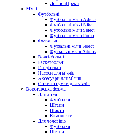
Легінси|Треки
М'ячі
Футбольні
Футбольні м'ячі Adidas
Футбольні м'ячі Nike
Футбольні м'ячі Select
Футбольні м'ячі Puma
Футзальні
Футзальні м'ячі Select
Футзальні м'ячі Adidas
Волейбольні
Баскетбольні
Гандбольні
Насоси для м`ячів
Аксесуари для м`ячів
Сітки та сумки для м'ячів
Воротарська форма
Для дітей
Футболки
Штани
Шорти
Комплекти
Для чоловіків
Футболки
Штани