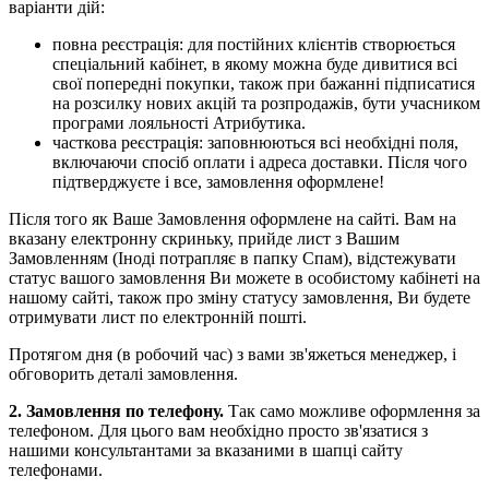
варіанти дій:
повна реєстрація: для постійних клієнтів створюється
спеціальний кабінет, в якому можна буде дивитися всі
свої попередні покупки, також при бажанні підписатися
на розсилку нових акцій та розпродажів, бути учасником
програми лояльності Атрибутика.
часткова реєстрація: заповнюються всі необхідні поля,
включаючи спосіб оплати і адреса доставки. Після чого
підтверджуєте і все, замовлення оформлене!
Після того як Ваше Замовлення оформлене на сайті. Вам на
вказану електронну скриньку, прийде лист з Вашим
Замовленням (Іноді потрапляє в папку Спам), відстежувати
статус вашого замовлення Ви можете в особистому кабінеті на
нашому сайті, також про зміну статусу замовлення, Ви будете
отримувати лист по електронній пошті.
Протягом дня (в робочий час) з вами зв'яжеться менеджер, і
обговорить деталі замовлення.
2. Замовлення по телефону.
Так само можливе оформлення за
телефоном. Для цього вам необхідно просто зв'язатися з
нашими консультантами за вказаними в шапці сайту
телефонами.