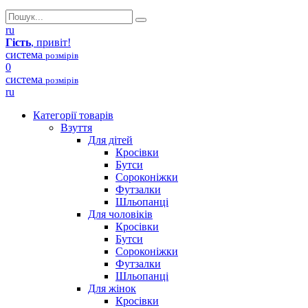
ru
Гість
, привіт!
система
розмірів
0
система
розмірів
ru
Категорії товарів
Взуття
Для дітей
Кросівки
Бутси
Сороконіжки
Футзалки
Шльопанці
Для чоловіків
Кросівки
Бутси
Сороконіжки
Футзалки
Шльопанці
Для жінок
Кросівки