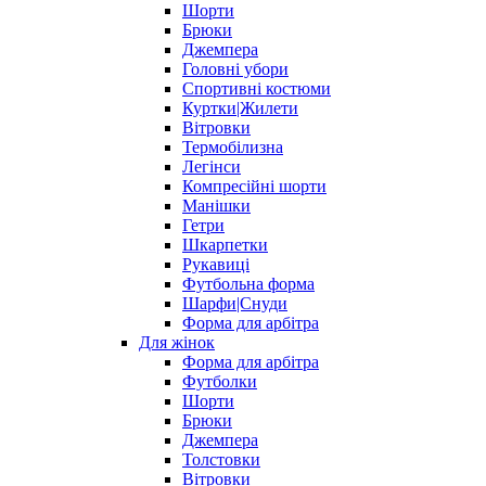
Шорти
Брюки
Джемпера
Головні убори
Спортивні костюми
Куртки|Жилети
Вітровки
Термобілизна
Легінси
Компресійні шорти
Манішки
Гетри
Шкарпетки
Рукавиці
Футбольна форма
Шарфи|Снуди
Форма для арбітра
Для жінок
Форма для арбітра
Футболки
Шорти
Брюки
Джемпера
Толстовки
Вітровки