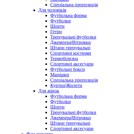
Спеціальна пропозиція
Для чоловіків
Футбольна форма
Футболки
Шорти
Гетри
Тренувальні футболки
Джемпера|Вітровки
Штани тренувальні
Спортивні костюми
Термобілизна
Спортивні аксесуари
Футбольні бокси
Манішки
Спеціальна пропозиція
Куртки|Жилети
Для жінок
Футбольна форма
Футболки
Шорти
Тренувальні футболки
Джемпера|Вітровки
Штани тренувальні
Спортивні аксесуари
Фан-магазин