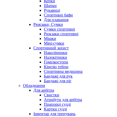
Кепки
Шапки
Рукавиці
Спортивні бафи
Для плавання
Рюкзаки, Сумки
Сумки спортивні
Рюкзаки спортивні
Мішки
Міні-сумки
Спортивний захист
Наколінники
Налокітники
Гомілкостопи
Кінезіо тейпи
Спортивна медицина
Бандажі для рук
Бандажі для ніг
Обладнання
Для арбітра
Свистки
Атрибути для арбітра
Прапорці судді
Картки судді
Інвентар для тренувань