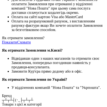
оплатити Замовлення при отриманні у відділенні
компанії "Нова Пошта" при цьому сама послуга
доставки сплачується заздалегідь окремо.
Оплата на сайті картою Visa або MasterCard
Оплата на розрахунковий рахунок, з виставленням
рахунку-фактури якщо Ви хочете оплатити Замовлення
за безготівковим способом.
Як отримати замовлення?
Показати
Сховати
Як отримати Замовлення м.Києві?
Відвідавши один з наших магазинів та отримати своє
Замовлення, попередньо погодивши наявність у
продавця-консультанта.
Замовити Кур'єра прямо додому або в офіс.
Як отримати Замовлення по Україні?
У відділеннях компаній "Нова Пошта" та "Укрпошта".
Бренд
┬┴┬┴┤(･_├┬┴┬┴
Товари з цієї ж категорії