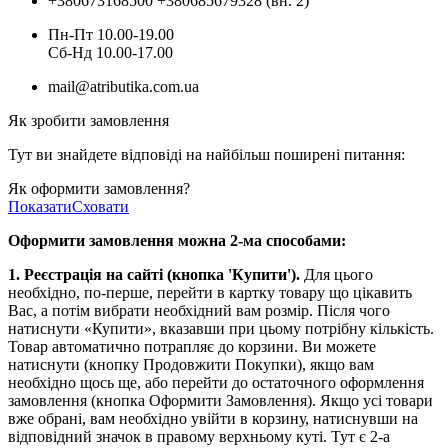
+380673168500
+380685679328 (вн. 2)
Пн-Пт 10.00-19.00
Cб-Нд 10.00-17.00
mail@atributika.com.ua
Як зробити замовлення
Тут ви знайдете відповіді на найбільш поширені питання:
Як оформити замовлення?
Показати
Сховати
Оформити замовлення можна 2-ма способами:
1. Реєстрація на сайті (кнопка 'Купити').
Для цього
необхідно, по-перше, перейти в картку товару що цікавить
Вас, а потім вибрати необхідний вам розмір. Після чого
натиснути «Купити», вказавши при цьому потрібну кількість.
Товар автоматично потрапляє до корзини. Ви можете
натиснути (кнопку Продовжити Покупки), якщо вам
необхідно щось ще, або перейти до остаточного оформлення
замовлення (кнопка Оформити Замовлення). Якщо усі товари
вже обрані, вам необхідно увійти в корзину, натиснувши на
відповідний значок в правому верхньому куті. Тут є 2-а