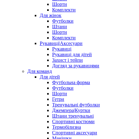
Шорти
Комплекти
Для жінок
Футболки
Штани
Шорти
Комплекти
Рукавиці|Аксесуари
Рукавиці
Рукавиці для дітей
Захист і тейпи
Догляд за рукавицями
Для команд
Для дітей
Футбольна форма
Футболки
Шорти
Гетри
Тренувальні футболки
Джемпера|Куртки
Штани тренувальні
Спортивні костюми
Термобілизна
Спортивні аксесуари
Манішки