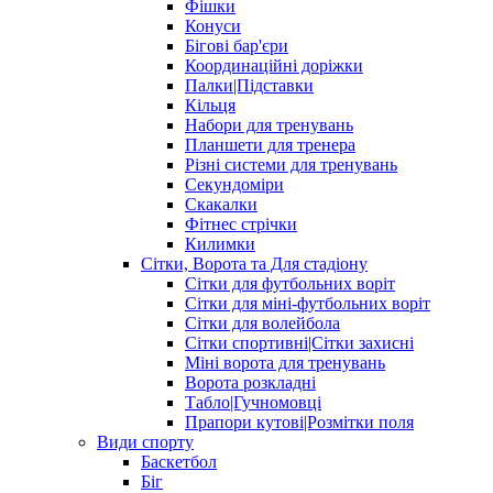
Фішки
Конуси
Бігові бар'єри
Координаційні доріжки
Палки|Підставки
Кільця
Набори для тренувань
Планшети для тренера
Різні системи для тренувань
Секундоміри
Скакалки
Фітнес стрічки
Килимки
Сітки, Ворота та Для стадіону
Сітки для футбольних воріт
Сітки для міні-футбольних воріт
Сітки для волейбола
Сітки спортивні|Cітки захисні
Міні ворота для тренувань
Ворота розкладні
Табло|Гучномовці
Прапори кутові|Розмітки поля
Види спорту
Баскетбол
Біг