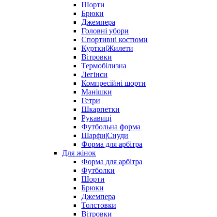
Шорти
Брюки
Джемпера
Головні убори
Спортивні костюми
Куртки|Жилети
Вітровки
Термобілизна
Легінси
Компресійні шорти
Манішки
Гетри
Шкарпетки
Рукавиці
Футбольна форма
Шарфи|Снуди
Форма для арбітра
Для жінок
Форма для арбітра
Футболки
Шорти
Брюки
Джемпера
Толстовки
Вітровки