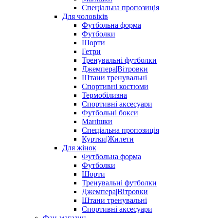
Спеціальна пропозиція
Для чоловіків
Футбольна форма
Футболки
Шорти
Гетри
Тренувальні футболки
Джемпера|Вітровки
Штани тренувальні
Спортивні костюми
Термобілизна
Спортивні аксесуари
Футбольні бокси
Манішки
Спеціальна пропозиція
Куртки|Жилети
Для жінок
Футбольна форма
Футболки
Шорти
Тренувальні футболки
Джемпера|Вітровки
Штани тренувальні
Спортивні аксесуари
Фан-магазин