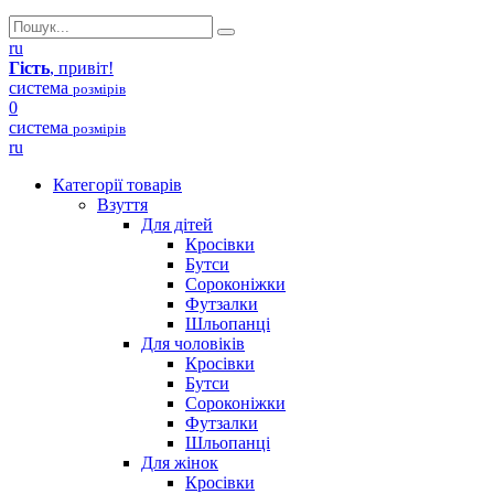
ru
Гість
, привіт!
система
розмірів
0
система
розмірів
ru
Категорії товарів
Взуття
Для дітей
Кросівки
Бутси
Сороконіжки
Футзалки
Шльопанці
Для чоловіків
Кросівки
Бутси
Сороконіжки
Футзалки
Шльопанці
Для жінок
Кросівки