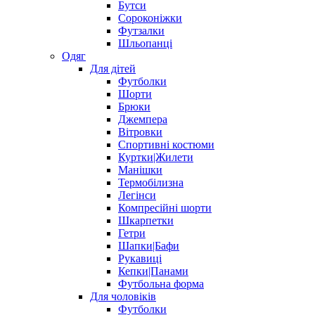
Бутси
Сороконіжки
Футзалки
Шльопанці
Одяг
Для дітей
Футболки
Шорти
Брюки
Джемпера
Вітровки
Спортивні костюми
Куртки|Жилети
Манішки
Термобілизна
Легінси
Компресійні шорти
Шкарпетки
Гетри
Шапки|Бафи
Рукавиці
Кепки|Панами
Футбольна форма
Для чоловіків
Футболки