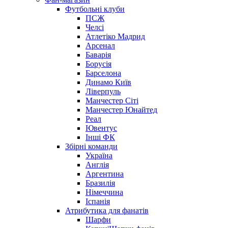
Футбольні клуби
ПСЖ
Челсі
Атлетіко Мадрид
Арсенал
Баварія
Борусія
Барселона
Динамо Київ
Ліверпуль
Манчестер Сіті
Манчестер Юнайтед
Реал
Ювентус
Інші ФК
Збірні команди
Україна
Англія
Аргентина
Бразилія
Німеччина
Іспанія
Атрибутика для фанатів
Шарфи