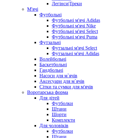
Легінси|Треки
М'ячі
Футбольні
Футбольні м'ячі Adidas
Футбольні м'ячі Nike
Футбольні м'ячі Select
Футбольні м'ячі Puma
Футзальні
Футзальні м'ячі Select
Футзальні м'ячі Adidas
Волейбольні
Баскетбольні
Гандбольні
Насоси для м`ячів
Аксесуари для м`ячів
Сітки та сумки для м'ячів
Воротарська форма
Для дітей
Футболки
Штани
Шорти
Комплекти
Для чоловіків
Футболки
Штани