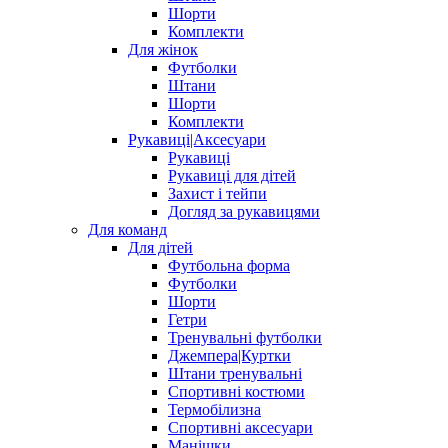
Шорти
Комплекти
Для жінок
Футболки
Штани
Шорти
Комплекти
Рукавиці|Аксесуари
Рукавиці
Рукавиці для дітей
Захист і тейпи
Догляд за рукавицями
Для команд
Для дітей
Футбольна форма
Футболки
Шорти
Гетри
Тренувальні футболки
Джемпера|Куртки
Штани тренувальні
Спортивні костюми
Термобілизна
Спортивні аксесуари
Манішки