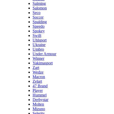
Salming
Salomon
Seco
Soccer
Spalding
Speedo
Spokey
Swift
Uhlsport
Ukraine
Umbro
Under Armour
Winner
Yakimasport
Zart
Wedze
Macron
Zelart
47 Brand
Player
Hummel
Derbystar
Molten
Mizuno
Selerity