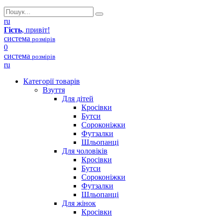
ru
Гість
, привіт!
система
розмірів
0
система
розмірів
ru
Категорії товарів
Взуття
Для дітей
Кросівки
Бутси
Сороконіжки
Футзалки
Шльопанці
Для чоловіків
Кросівки
Бутси
Сороконіжки
Футзалки
Шльопанці
Для жінок
Кросівки