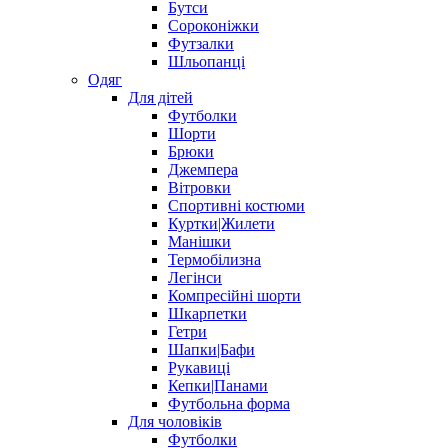
Бутси
Сороконіжки
Футзалки
Шльопанці
Одяг
Для дітей
Футболки
Шорти
Брюки
Джемпера
Вітровки
Спортивні костюми
Куртки|Жилети
Манішки
Термобілизна
Легінси
Компресійні шорти
Шкарпетки
Гетри
Шапки|Бафи
Рукавиці
Кепки|Панами
Футбольна форма
Для чоловіків
Футболки