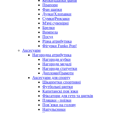
Кепки|Шапки фанів
Прапори
Фан шапки
Дудки|Хлопавки
Сумки|Рюкзаки
М'ячі сувенірні
Брелки
Вимпела
Посуд
Різна атрибутика
Фігурки Funko Pop!
Аксесуари
Нагородна атрибутика
Нагороди кубки
Нагороди медалі
Нагороди статуетки
Дипломи|Грамоти
Аксесуари для спорту
Шкарпетки спортивні
Футбольні щитки
Капитанскі пов`язки
Фіксатори для гетр та щитків
Пляшки - поїлки
Пов`язки на голову
Напульсники