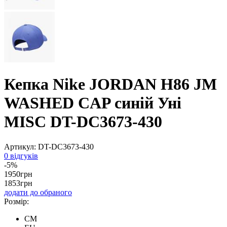
Кепка Nike JORDAN H86 JM
WASHED CAP синій Уні
MISC DT-DC3673-430
Артикул:
DT-DC3673-430
0 відгуків
-5%
1950
грн
1853
грн
додати до обраного
Розмір:
CM