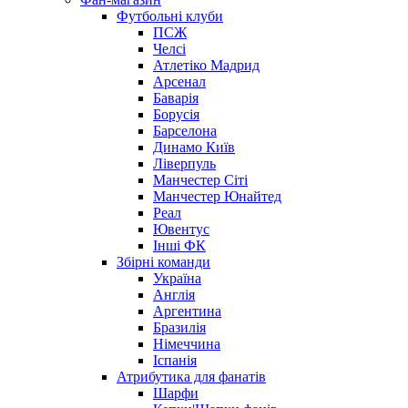
Футбольні клуби
ПСЖ
Челсі
Атлетіко Мадрид
Арсенал
Баварія
Борусія
Барселона
Динамо Київ
Ліверпуль
Манчестер Сіті
Манчестер Юнайтед
Реал
Ювентус
Інші ФК
Збірні команди
Україна
Англія
Аргентина
Бразилія
Німеччина
Іспанія
Атрибутика для фанатів
Шарфи