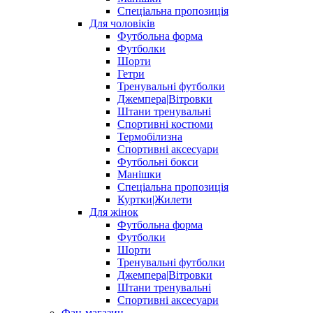
Спеціальна пропозиція
Для чоловіків
Футбольна форма
Футболки
Шорти
Гетри
Тренувальні футболки
Джемпера|Вітровки
Штани тренувальні
Спортивні костюми
Термобілизна
Спортивні аксесуари
Футбольні бокси
Манішки
Спеціальна пропозиція
Куртки|Жилети
Для жінок
Футбольна форма
Футболки
Шорти
Тренувальні футболки
Джемпера|Вітровки
Штани тренувальні
Спортивні аксесуари
Фан-магазин