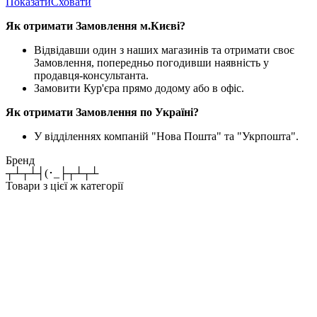
Показати
Сховати
Як отримати Замовлення м.Києві?
Відвідавши один з наших магазинів та отримати своє
Замовлення, попередньо погодивши наявність у
продавця-консультанта.
Замовити Кур'єра прямо додому або в офіс.
Як отримати Замовлення по Україні?
У відділеннях компаній "Нова Пошта" та "Укрпошта".
Бренд
┬┴┬┴┤(･_├┬┴┬┴
Товари з цієї ж категорії