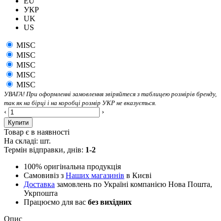
EU
УКР
UK
US
MISC
MISC
MISC
MISC
MISC
УВАГА! При оформленні замовлення звіряйтеся з таблицею розмірів бренду,
так як на бірці і на коробці розмір УКР не вказується.
‹
›
Купити
Товар є в наявності
На складі:
шт.
Термін відправки, днів:
1-2
100% оригінальна продукція
Самовивіз з
Наших магазинів
в Києві
Доставка
замовлень по Україні компанією Нова Пошта,
Укрпошта
Працюємо для вас
без вихідних
Опис