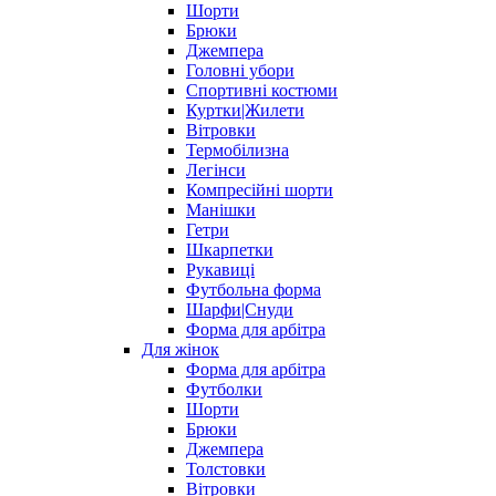
Шорти
Брюки
Джемпера
Головні убори
Спортивні костюми
Куртки|Жилети
Вітровки
Термобілизна
Легінси
Компресійні шорти
Манішки
Гетри
Шкарпетки
Рукавиці
Футбольна форма
Шарфи|Снуди
Форма для арбітра
Для жінок
Форма для арбітра
Футболки
Шорти
Брюки
Джемпера
Толстовки
Вітровки