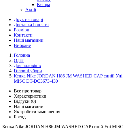
Kempa
Акції
Друк на товарі
Доставка і оплата
Розміри
Контакти
Наші магазини
Вибране
Головна
Одяг
Для чоловіків
Головні убори
Кепка Nike JORDAN H86 JM WASHED CAP синій Уні
MISC DT-DC3673-430
Все про товар
Характеристики
Відгуки (0)
Наші магазини
Як зробити замовлення
Бренд
Кепка Nike JORDAN H86 JM WASHED CAP синій Уні MISC