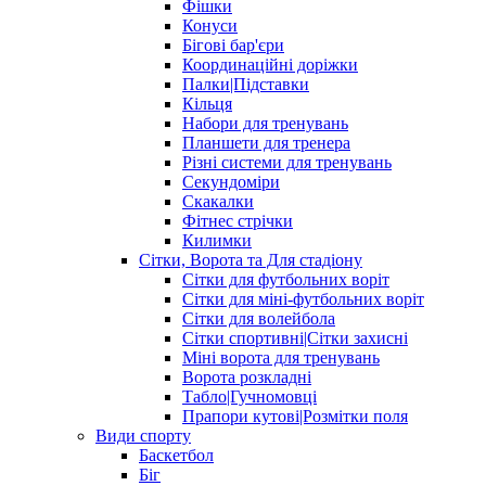
Фішки
Конуси
Бігові бар'єри
Координаційні доріжки
Палки|Підставки
Кільця
Набори для тренувань
Планшети для тренера
Різні системи для тренувань
Секундоміри
Скакалки
Фітнес стрічки
Килимки
Сітки, Ворота та Для стадіону
Сітки для футбольних воріт
Сітки для міні-футбольних воріт
Сітки для волейбола
Сітки спортивні|Cітки захисні
Міні ворота для тренувань
Ворота розкладні
Табло|Гучномовці
Прапори кутові|Розмітки поля
Види спорту
Баскетбол
Біг