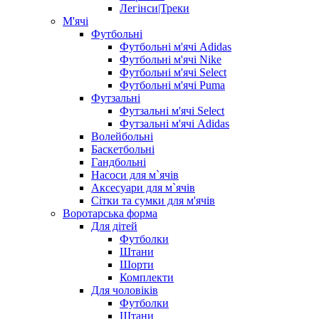
Легінси|Треки
М'ячі
Футбольні
Футбольні м'ячі Adidas
Футбольні м'ячі Nike
Футбольні м'ячі Select
Футбольні м'ячі Puma
Футзальні
Футзальні м'ячі Select
Футзальні м'ячі Adidas
Волейбольні
Баскетбольні
Гандбольні
Насоси для м`ячів
Аксесуари для м`ячів
Сітки та сумки для м'ячів
Воротарська форма
Для дітей
Футболки
Штани
Шорти
Комплекти
Для чоловіків
Футболки
Штани