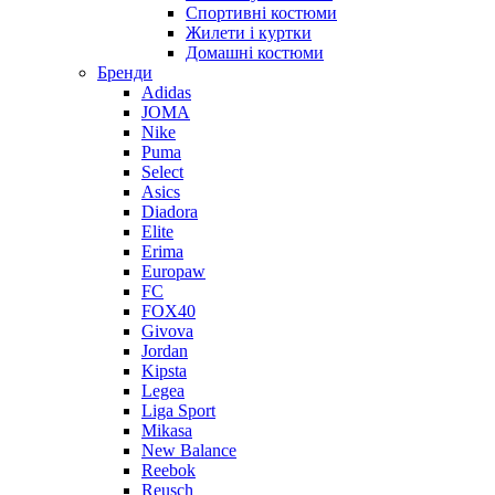
Спортивні костюми
Жилети і куртки
Домашні костюми
Бренди
Adidas
JOMA
Nike
Puma
Select
Asics
Diadora
Elite
Erima
Europaw
FC
FOX40
Givova
Jordan
Kipsta
Legea
Liga Sport
Mikasa
New Balance
Reebok
Reusch