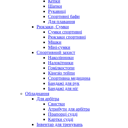
Кепки
Шапки
Рукавиці
Спортивні бафи
Для плавання
Рюкзаки, Сумки
Сумки спортивні
Рюкзаки спортивні
Мішки
Міні-сумки
Спортивний захист
Наколінники
Налокітники
Гомілкостопи
Кінезіо тейпи
Спортивна медицина
Бандажі для рук
Бандажі для ніг
Обладнання
Для арбітра
Свистки
Атрибути для арбітра
Прапорці судді
Картки судді
Інвентар для тренувань