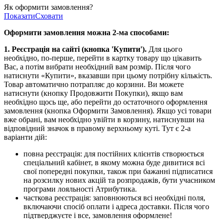
Як оформити замовлення?
Показати
Сховати
Оформити замовлення можна 2-ма способами:
1. Реєстрація на сайті (кнопка 'Купити').
Для цього
необхідно, по-перше, перейти в картку товару що цікавить
Вас, а потім вибрати необхідний вам розмір. Після чого
натиснути «Купити», вказавши при цьому потрібну кількість.
Товар автоматично потрапляє до корзини. Ви можете
натиснути (кнопку Продовжити Покупки), якщо вам
необхідно щось ще, або перейти до остаточного оформлення
замовлення (кнопка Оформити Замовлення). Якщо усі товари
вже обрані, вам необхідно увійти в корзину, натиснувши на
відповідний значок в правому верхньому куті. Тут є 2-а
варіанти дій:
повна реєстрація: для постійних клієнтів створюється
спеціальний кабінет, в якому можна буде дивитися всі
свої попередні покупки, також при бажанні підписатися
на розсилку нових акцій та розпродажів, бути учасником
програми лояльності Атрибутика.
часткова реєстрація: заповнюються всі необхідні поля,
включаючи спосіб оплати і адреса доставки. Після чого
підтверджуєте і все, замовлення оформлене!