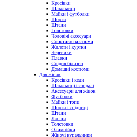
Кросівки
Шльопанці
Майки і футболки
Шорти
Штани
Толстовки
Чоловічі аксесуари
Спортивні костюми
Жилети і куртки
Черевики
Плавки
Спідня білизна
Домашні костюми
Для жінок
Кросівки і кеди
Шльопанці і сандалі
Аксесуари для жінок
Футболки
Майки і топи
Шорти і спідниці
Штани
Лосіни
Толстовки
Олимпійки
Жіночі купальники