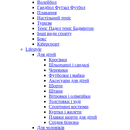
Волейбол
Гандбол Футзал Футбол
Плавання
Настільний теніс
Туризм
Теніс Падел теніс Бадмінтон
Інші види спорту
Бокс
Кіберспорт
Lifestyle
Для дітей
Кросівки
Шльопанці і сандалі
Черевики
Футболки і майки
Аксесуари для дітей
Шорти
Штани
Вітровки і олімпійки
Толстовки і худі
Спортивні костюми
Куртки і жилети
Плавки шорти для дітей
Спідня білизна
Для чоловіків