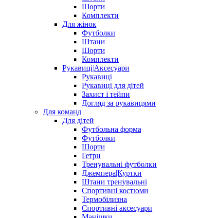
Шорти
Комплекти
Для жінок
Футболки
Штани
Шорти
Комплекти
Рукавиці|Аксесуари
Рукавиці
Рукавиці для дітей
Захист і тейпи
Догляд за рукавицями
Для команд
Для дітей
Футбольна форма
Футболки
Шорти
Гетри
Тренувальні футболки
Джемпера|Куртки
Штани тренувальні
Спортивні костюми
Термобілизна
Спортивні аксесуари
Манішки