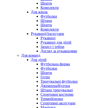
Шорти
Комплекти
Для жінок
Футболки
Штани
Шорти
Комплекти
Рукавиці|Аксесуари
Рукавиці
Рукавиці для дітей
Захист і тейпи
Догляд за рукавицями
Для команд
Для дітей
Футбольна форма
Футболки
Шорти
Гетри
Тренувальні футболки
Джемпера|Куртки
Штани тренувальні
Спортивні костюми
Термобілизна
Спортивні аксесуари
Манішки