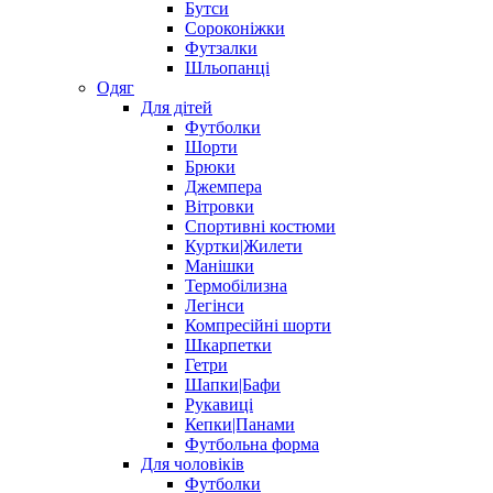
Бутси
Сороконіжки
Футзалки
Шльопанці
Одяг
Для дітей
Футболки
Шорти
Брюки
Джемпера
Вітровки
Спортивні костюми
Куртки|Жилети
Манішки
Термобілизна
Легінси
Компресійні шорти
Шкарпетки
Гетри
Шапки|Бафи
Рукавиці
Кепки|Панами
Футбольна форма
Для чоловіків
Футболки