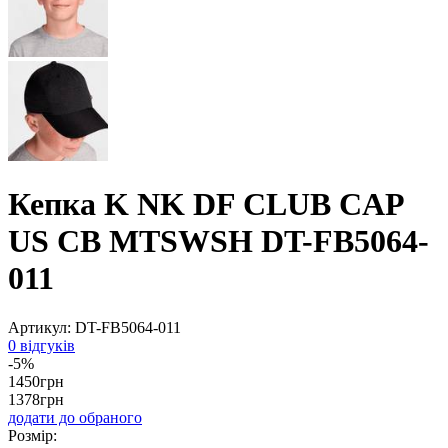
Кепка K NK DF CLUB CAP
US CB MTSWSH DT-FB5064-
011
Артикул:
DT-FB5064-011
0 відгуків
-5%
1450
грн
1378
грн
додати до обраного
Розмір: