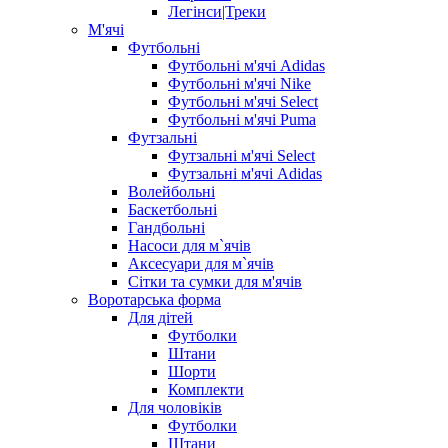
Легінси|Треки
М'ячі
Футбольні
Футбольні м'ячі Adidas
Футбольні м'ячі Nike
Футбольні м'ячі Select
Футбольні м'ячі Puma
Футзальні
Футзальні м'ячі Select
Футзальні м'ячі Adidas
Волейбольні
Баскетбольні
Гандбольні
Насоси для м`ячів
Аксесуари для м`ячів
Сітки та сумки для м'ячів
Воротарська форма
Для дітей
Футболки
Штани
Шорти
Комплекти
Для чоловіків
Футболки
Штани