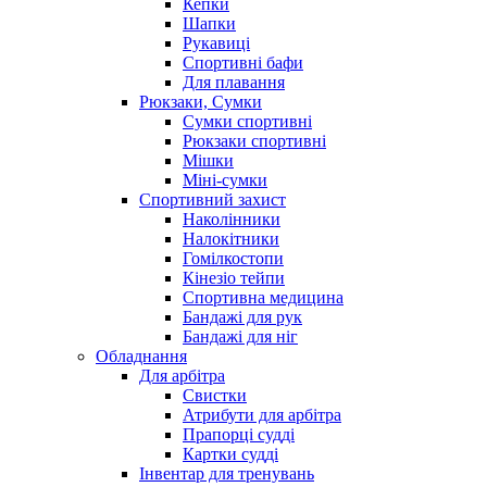
Кепки
Шапки
Рукавиці
Спортивні бафи
Для плавання
Рюкзаки, Сумки
Сумки спортивні
Рюкзаки спортивні
Мішки
Міні-сумки
Спортивний захист
Наколінники
Налокітники
Гомілкостопи
Кінезіо тейпи
Спортивна медицина
Бандажі для рук
Бандажі для ніг
Обладнання
Для арбітра
Свистки
Атрибути для арбітра
Прапорці судді
Картки судді
Інвентар для тренувань