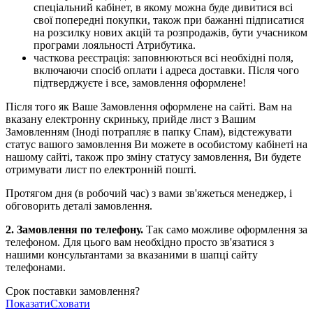
спеціальний кабінет, в якому можна буде дивитися всі
свої попередні покупки, також при бажанні підписатися
на розсилку нових акцій та розпродажів, бути учасником
програми лояльності Атрибутика.
часткова реєстрація: заповнюються всі необхідні поля,
включаючи спосіб оплати і адреса доставки. Після чого
підтверджуєте і все, замовлення оформлене!
Після того як Ваше Замовлення оформлене на сайті. Вам на
вказану електронну скриньку, прийде лист з Вашим
Замовленням (Іноді потрапляє в папку Спам), відстежувати
статус вашого замовлення Ви можете в особистому кабінеті на
нашому сайті, також про зміну статусу замовлення, Ви будете
отримувати лист по електронній пошті.
Протягом дня (в робочий час) з вами зв'яжеться менеджер, і
обговорить деталі замовлення.
2. Замовлення по телефону.
Так само можливе оформлення за
телефоном. Для цього вам необхідно просто зв'язатися з
нашими консультантами за вказаними в шапці сайту
телефонами.
Срок поставки замовлення?
Показати
Сховати