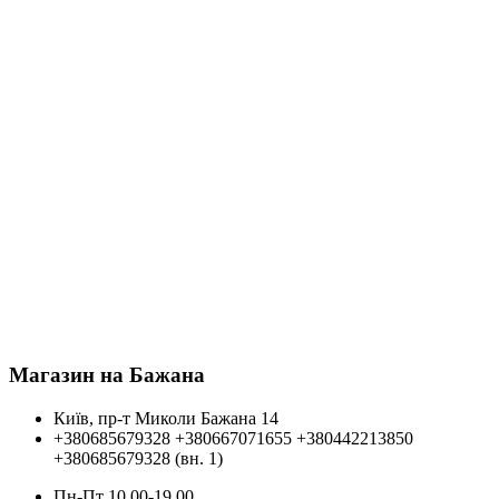
Магазин на Бажана
Київ, пр-т Миколи Бажана 14
+380685679328
+380667071655
+380442213850
+380685679328 (вн. 1)
Пн-Пт 10.00-19.00