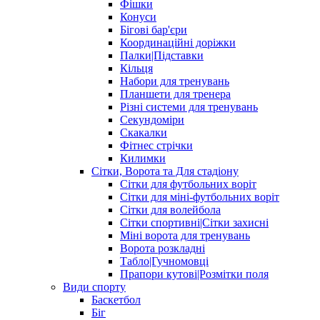
Фішки
Конуси
Бігові бар'єри
Координаційні доріжки
Палки|Підставки
Кільця
Набори для тренувань
Планшети для тренера
Різні системи для тренувань
Секундоміри
Скакалки
Фітнес стрічки
Килимки
Сітки, Ворота та Для стадіону
Сітки для футбольних воріт
Сітки для міні-футбольних воріт
Сітки для волейбола
Сітки спортивні|Cітки захисні
Міні ворота для тренувань
Ворота розкладні
Табло|Гучномовці
Прапори кутові|Розмітки поля
Види спорту
Баскетбол
Біг