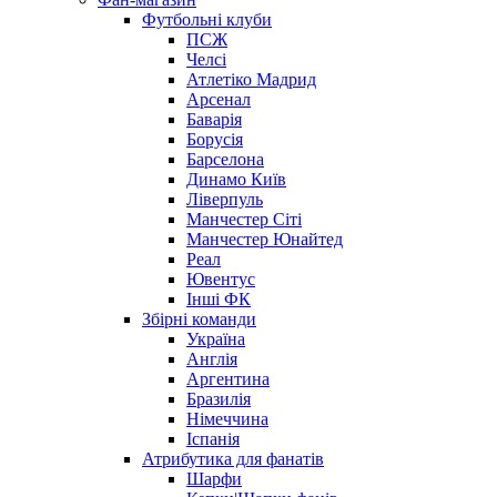
Футбольні клуби
ПСЖ
Челсі
Атлетіко Мадрид
Арсенал
Баварія
Борусія
Барселона
Динамо Київ
Ліверпуль
Манчестер Сіті
Манчестер Юнайтед
Реал
Ювентус
Інші ФК
Збірні команди
Україна
Англія
Аргентина
Бразилія
Німеччина
Іспанія
Атрибутика для фанатів
Шарфи