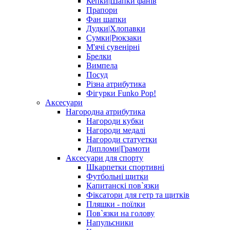
Кепки|Шапки фанів
Прапори
Фан шапки
Дудки|Хлопавки
Сумки|Рюкзаки
М'ячі сувенірні
Брелки
Вимпела
Посуд
Різна атрибутика
Фігурки Funko Pop!
Аксесуари
Нагородна атрибутика
Нагороди кубки
Нагороди медалі
Нагороди статуетки
Дипломи|Грамоти
Аксесуари для спорту
Шкарпетки спортивні
Футбольні щитки
Капитанскі пов`язки
Фіксатори для гетр та щитків
Пляшки - поїлки
Пов`язки на голову
Напульсники