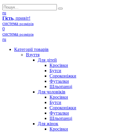
ru
Гість
, привіт!
система
розмірів
0
система
розмірів
ru
Категорії товарів
Взуття
Для дітей
Кросівки
Бутси
Сороконіжки
Футзалки
Шльопанці
Для чоловіків
Кросівки
Бутси
Сороконіжки
Футзалки
Шльопанці
Для жінок
Кросівки