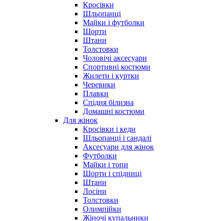
Кросівки
Шльопанці
Майки і футболки
Шорти
Штани
Толстовки
Чоловічі аксесуари
Спортивні костюми
Жилети і куртки
Черевики
Плавки
Спідня білизна
Домашні костюми
Для жінок
Кросівки і кеди
Шльопанці і сандалі
Аксесуари для жінок
Футболки
Майки і топи
Шорти і спідниці
Штани
Лосіни
Толстовки
Олимпійки
Жіночі купальники