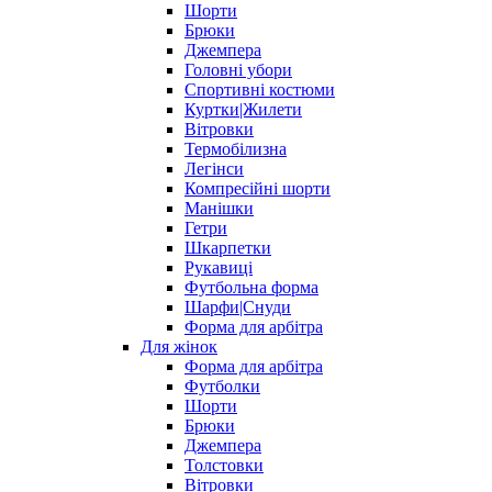
Шорти
Брюки
Джемпера
Головні убори
Спортивні костюми
Куртки|Жилети
Вітровки
Термобілизна
Легінси
Компресійні шорти
Манішки
Гетри
Шкарпетки
Рукавиці
Футбольна форма
Шарфи|Снуди
Форма для арбітра
Для жінок
Форма для арбітра
Футболки
Шорти
Брюки
Джемпера
Толстовки
Вітровки