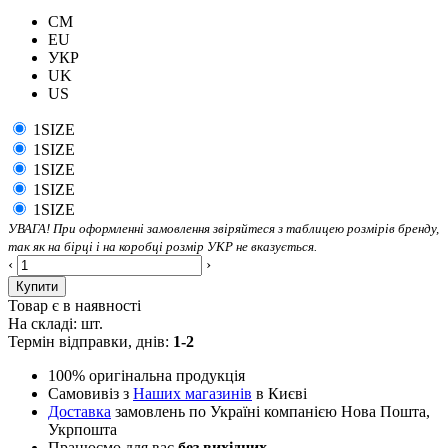
CM
EU
УКР
UK
US
1SIZE
1SIZE
1SIZE
1SIZE
1SIZE
УВАГА! При оформленні замовлення звіряйтеся з таблицею розмірів бренду,
так як на бірці і на коробці розмір УКР не вказується.
‹
›
Купити
Товар є в наявності
На складі:
шт.
Термін відправки, днів:
1-2
100% оригінальна продукція
Самовивіз з
Наших магазинів
в Києві
Доставка
замовлень по Україні компанією Нова Пошта,
Укрпошта
Працюємо для вас
без вихідних