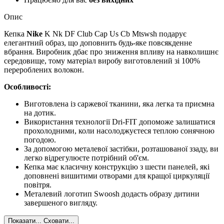
Опис
Кепка
Nike
K Nk DF Club Cap Us Cb Mtswsh подарує
елегантний образ, що доповнить будь-яке повсякденне
вбрання. Виробник дбає про зниження впливу на навколишнє
середовище, тому матеріал виробу виготовлений зі 100%
перероблених волокон.
Особливості:
Виготовлена із саржевої тканини, яка легка та приємна
на дотик.
Використання технології Dri-FIT допоможе залишатися
прохолодними, коли насолоджуєтеся теплою сонячною
погодою.
За допомогою металевої застібки, розташованої ззаду, ви
легко відрегулюєте потрібний об'єм.
Кепка має класичну конструкцію з шести панелей, які
доповнені вишитими отворами для кращої циркуляції
повітря.
Металевий логотип Swoosh додасть образу дитини
завершеного вигляду.
Показати...
Сховати...