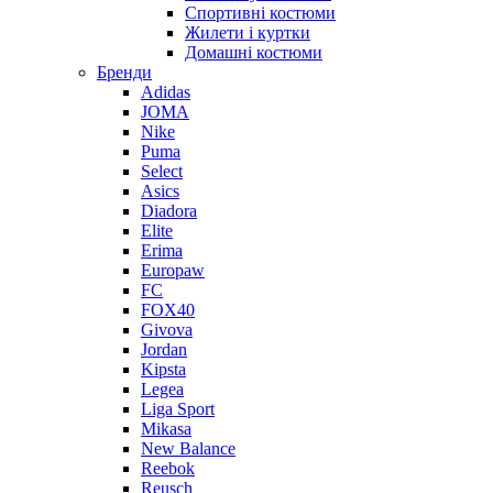
Спортивні костюми
Жилети і куртки
Домашні костюми
Бренди
Adidas
JOMA
Nike
Puma
Select
Asics
Diadora
Elite
Erima
Europaw
FC
FOX40
Givova
Jordan
Kipsta
Legea
Liga Sport
Mikasa
New Balance
Reebok
Reusch