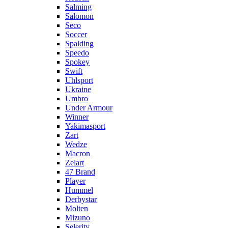
Salming
Salomon
Seco
Soccer
Spalding
Speedo
Spokey
Swift
Uhlsport
Ukraine
Umbro
Under Armour
Winner
Yakimasport
Zart
Wedze
Macron
Zelart
47 Brand
Player
Hummel
Derbystar
Molten
Mizuno
Selerity