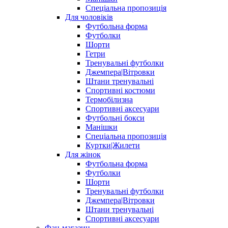
Спеціальна пропозиція
Для чоловіків
Футбольна форма
Футболки
Шорти
Гетри
Тренувальні футболки
Джемпера|Вітровки
Штани тренувальні
Спортивні костюми
Термобілизна
Спортивні аксесуари
Футбольні бокси
Манішки
Спеціальна пропозиція
Куртки|Жилети
Для жінок
Футбольна форма
Футболки
Шорти
Тренувальні футболки
Джемпера|Вітровки
Штани тренувальні
Спортивні аксесуари
Фан-магазин