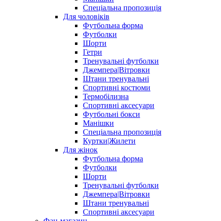
Спеціальна пропозиція
Для чоловіків
Футбольна форма
Футболки
Шорти
Гетри
Тренувальні футболки
Джемпера|Вітровки
Штани тренувальні
Спортивні костюми
Термобілизна
Спортивні аксесуари
Футбольні бокси
Манішки
Спеціальна пропозиція
Куртки|Жилети
Для жінок
Футбольна форма
Футболки
Шорти
Тренувальні футболки
Джемпера|Вітровки
Штани тренувальні
Спортивні аксесуари
Фан-магазин