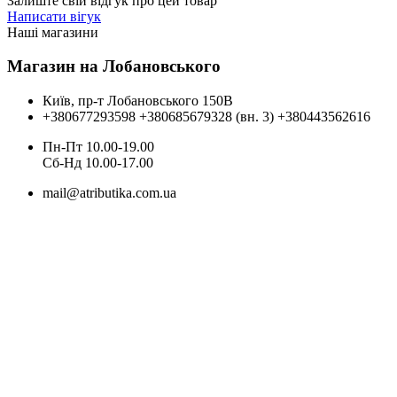
Залиште свій відгук про цей товар
Написати вігук
Наші магазини
Магазин на Лобановського
Київ, пр-т Лобановського 150В
+380677293598
+380685679328 (вн. 3)
+380443562616
Пн-Пт 10.00-19.00
Cб-Нд 10.00-17.00
mail@atributika.com.ua