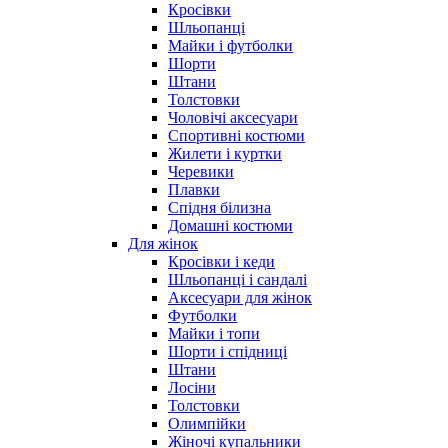
Кросівки
Шльопанці
Майки і футболки
Шорти
Штани
Толстовки
Чоловічі аксесуари
Спортивні костюми
Жилети і куртки
Черевики
Плавки
Спідня білизна
Домашні костюми
Для жінок
Кросівки і кеди
Шльопанці і сандалі
Аксесуари для жінок
Футболки
Майки і топи
Шорти і спідниці
Штани
Лосіни
Толстовки
Олимпійки
Жіночі купальники