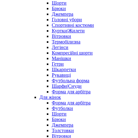
Шорти
Брюки
Джемпера
Головні убори
Спортивні костюми
Куртки|Жилети
Вітровки
Термобілизна
Легінси
Компресійні шорти
Манішки
Гетри
Шкарпетки
Рукавиці
Футбольна форма
Шарфи|Снуди
Форма для арбітра
Для жінок
Форма для арбітра
Футболки
Шорти
Брюки
Джемпера
Толстовки
Вітровки