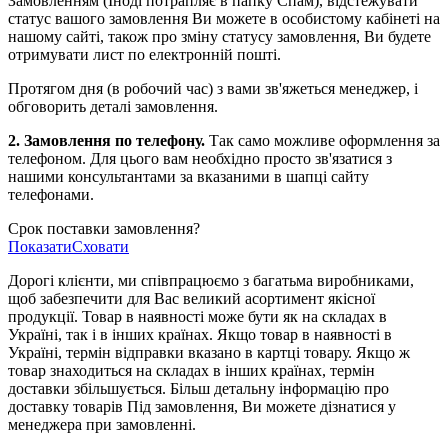
Замовленням (Іноді потрапляє в папку Спам), відстежувати
статус вашого замовлення Ви можете в особистому кабінеті на
нашому сайті, також про зміну статусу замовлення, Ви будете
отримувати лист по електронній пошті.
Протягом дня (в робочий час) з вами зв'яжеться менеджер, і
обговорить деталі замовлення.
2. Замовлення по телефону.
Так само можливе оформлення за
телефоном. Для цього вам необхідно просто зв'язатися з
нашими консультантами за вказаними в шапці сайту
телефонами.
Срок поставки замовлення?
Показати
Сховати
Дорогі клієнти, ми співпрацюємо з багатьма виробниками,
щоб забезпечити для Вас великий асортимент якісної
продукції. Товар в наявності може бути як на складах в
Україні, так і в інших країнах. Якщо товар в наявності в
Україні, термін відправки вказано в картці товару. Якщо ж
товар знаходиться на складах в інших країнах, термін
доставки збільшується. Більш детальну інформацію про
доставку товарів Під замовлення, Ви можете дізнатися у
менеджера при замовленні.