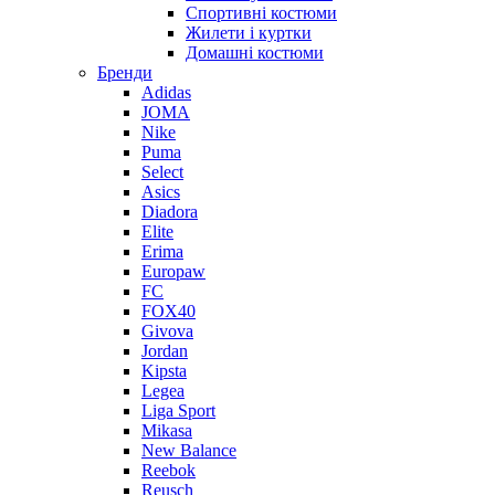
Спортивні костюми
Жилети і куртки
Домашні костюми
Бренди
Adidas
JOMA
Nike
Puma
Select
Asics
Diadora
Elite
Erima
Europaw
FC
FOX40
Givova
Jordan
Kipsta
Legea
Liga Sport
Mikasa
New Balance
Reebok
Reusch