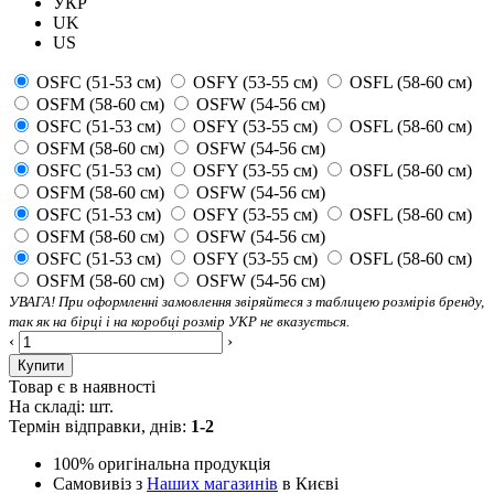
УКР
UK
US
OSFC (51-53 см)
OSFY (53-55 см)
OSFL (58-60 см)
OSFM (58-60 см)
OSFW (54-56 см)
OSFC (51-53 см)
OSFY (53-55 см)
OSFL (58-60 см)
OSFM (58-60 см)
OSFW (54-56 см)
OSFC (51-53 см)
OSFY (53-55 см)
OSFL (58-60 см)
OSFM (58-60 см)
OSFW (54-56 см)
OSFC (51-53 см)
OSFY (53-55 см)
OSFL (58-60 см)
OSFM (58-60 см)
OSFW (54-56 см)
OSFC (51-53 см)
OSFY (53-55 см)
OSFL (58-60 см)
OSFM (58-60 см)
OSFW (54-56 см)
УВАГА! При оформленні замовлення звіряйтеся з таблицею розмірів бренду,
так як на бірці і на коробці розмір УКР не вказується.
‹
›
Купити
Товар є в наявності
На складі:
шт.
Термін відправки, днів:
1-2
100% оригінальна продукція
Самовивіз з
Наших магазинів
в Києві