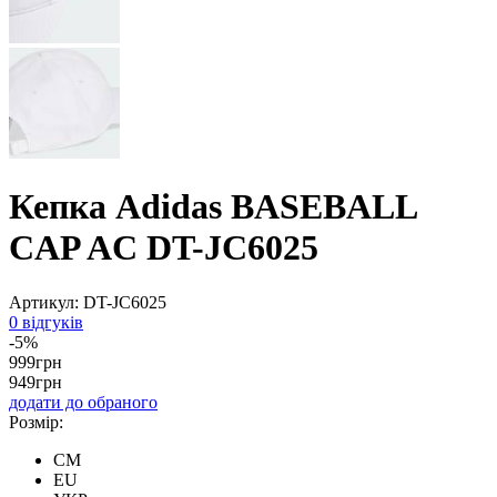
Кепка Adidas BASEBALL
CAP AC DT-JC6025
Артикул:
DT-JC6025
0 відгуків
-5%
999
грн
949
грн
додати до обраного
Розмір:
CM
EU