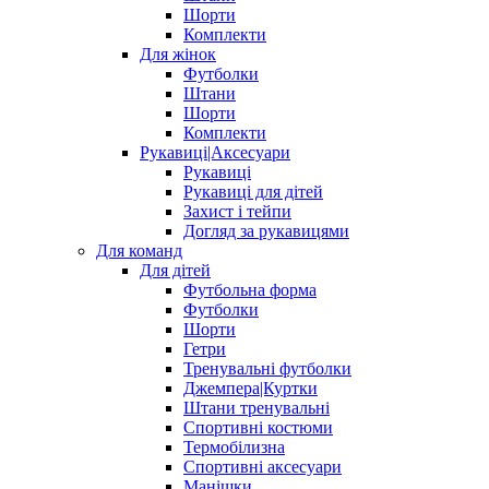
Шорти
Комплекти
Для жінок
Футболки
Штани
Шорти
Комплекти
Рукавиці|Аксесуари
Рукавиці
Рукавиці для дітей
Захист і тейпи
Догляд за рукавицями
Для команд
Для дітей
Футбольна форма
Футболки
Шорти
Гетри
Тренувальні футболки
Джемпера|Куртки
Штани тренувальні
Спортивні костюми
Термобілизна
Спортивні аксесуари
Манішки