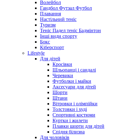
Волейбол
Гандбол Футзал Футбол
Плавання
Настільний теніс
Туризм
Теніс Падел теніс Бадмінтон
Інші види спорту
Бокс
Кіберспорт
Lifestyle
Для дітей
Кросівки
Шльопанці і сандалі
Черевики
Футболки і майки
Аксесуари для дітей
Шорти
Штани
Вітровки і олімпійки
Толстовки і худі
Спортивні костюми
Куртки і жилети
Плавки шорти для дітей
Спідня білизна
Для чоловіків