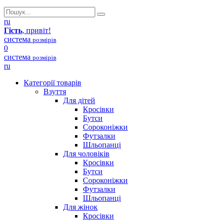
ru
Гість
, привіт!
система
розмірів
0
система
розмірів
ru
Категорії товарів
Взуття
Для дітей
Кросівки
Бутси
Сороконіжки
Футзалки
Шльопанці
Для чоловіків
Кросівки
Бутси
Сороконіжки
Футзалки
Шльопанці
Для жінок
Кросівки