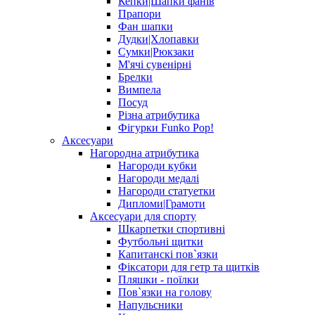
Кепки|Шапки фанів
Прапори
Фан шапки
Дудки|Хлопавки
Сумки|Рюкзаки
М'ячі сувенірні
Брелки
Вимпела
Посуд
Різна атрибутика
Фігурки Funko Pop!
Аксесуари
Нагородна атрибутика
Нагороди кубки
Нагороди медалі
Нагороди статуетки
Дипломи|Грамоти
Аксесуари для спорту
Шкарпетки спортивні
Футбольні щитки
Капитанскі пов`язки
Фіксатори для гетр та щитків
Пляшки - поїлки
Пов`язки на голову
Напульсники