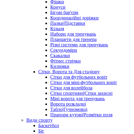
Фішки
Конуси
Бігові бар'єри
Координаційні доріжки
Палки|Підставки
Кільця
Набори для тренувань
Планшети для тренера
Різні системи для тренувань
Секундоміри
Скакалки
Фітнес стрічки
Килимки
Сітки, Ворота та Для стадіону
Сітки для футбольних воріт
Сітки для міні-футбольних воріт
Сітки для волейбола
Сітки спортивні|Cітки захисні
Міні ворота для тренувань
Ворота розкладні
Табло|Гучномовці
Прапори кутові|Розмітки поля
Види спорту
Баскетбол
Біг