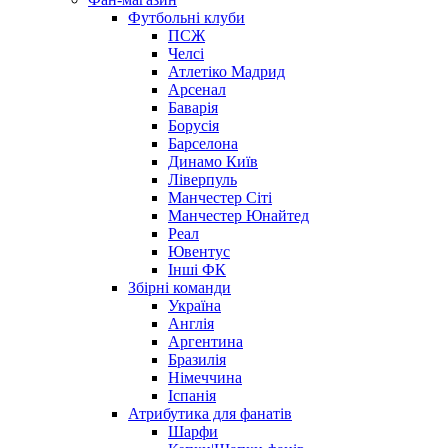
Футбольні клуби
ПСЖ
Челсі
Атлетіко Мадрид
Арсенал
Баварія
Борусія
Барселона
Динамо Київ
Ліверпуль
Манчестер Сіті
Манчестер Юнайтед
Реал
Ювентус
Інші ФК
Збірні команди
Україна
Англія
Аргентина
Бразилія
Німеччина
Іспанія
Атрибутика для фанатів
Шарфи