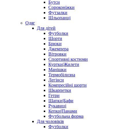
Бутси
Сороконіжки
Футзалки
Шльопанці
Одяг
Для дітей
Футболки
Шорти
Брюки
Джемпера
Вітровки
Спортивні костюми
Куртки|Жилети
Манішки
Термобілизна
Легінси
Компресійні шорти
Шкарпетки
Гетри
Шапки|Бафи
Рукавиці
Кепки|Панами
Футбольна форма
Для чоловіків
Футболки