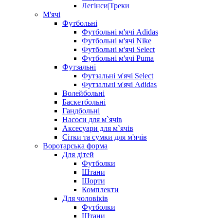
Легінси|Треки
М'ячі
Футбольні
Футбольні м'ячі Adidas
Футбольні м'ячі Nike
Футбольні м'ячі Select
Футбольні м'ячі Puma
Футзальні
Футзальні м'ячі Select
Футзальні м'ячі Adidas
Волейбольні
Баскетбольні
Гандбольні
Насоси для м`ячів
Аксесуари для м`ячів
Сітки та сумки для м'ячів
Воротарська форма
Для дітей
Футболки
Штани
Шорти
Комплекти
Для чоловіків
Футболки
Штани