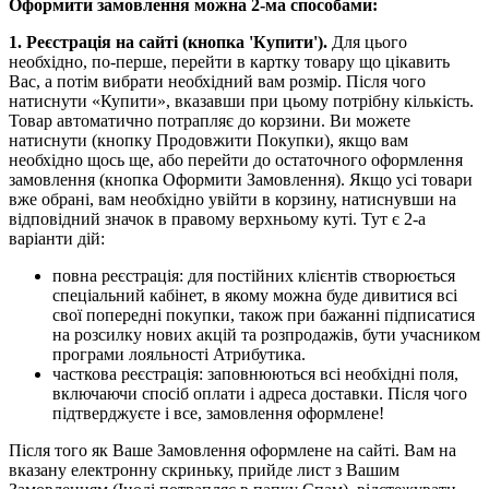
Оформити замовлення можна 2-ма способами:
1. Реєстрація на сайті (кнопка 'Купити').
Для цього
необхідно, по-перше, перейти в картку товару що цікавить
Вас, а потім вибрати необхідний вам розмір. Після чого
натиснути «Купити», вказавши при цьому потрібну кількість.
Товар автоматично потрапляє до корзини. Ви можете
натиснути (кнопку Продовжити Покупки), якщо вам
необхідно щось ще, або перейти до остаточного оформлення
замовлення (кнопка Оформити Замовлення). Якщо усі товари
вже обрані, вам необхідно увійти в корзину, натиснувши на
відповідний значок в правому верхньому куті. Тут є 2-а
варіанти дій:
повна реєстрація: для постійних клієнтів створюється
спеціальний кабінет, в якому можна буде дивитися всі
свої попередні покупки, також при бажанні підписатися
на розсилку нових акцій та розпродажів, бути учасником
програми лояльності Атрибутика.
часткова реєстрація: заповнюються всі необхідні поля,
включаючи спосіб оплати і адреса доставки. Після чого
підтверджуєте і все, замовлення оформлене!
Після того як Ваше Замовлення оформлене на сайті. Вам на
вказану електронну скриньку, прийде лист з Вашим