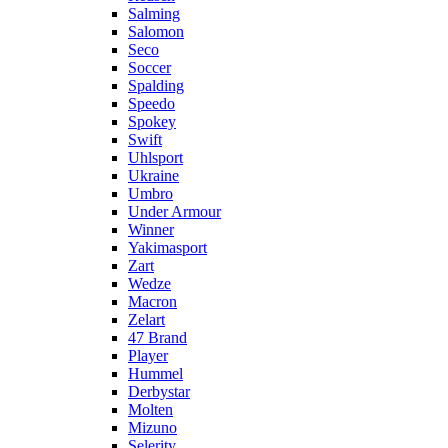
Salming
Salomon
Seco
Soccer
Spalding
Speedo
Spokey
Swift
Uhlsport
Ukraine
Umbro
Under Armour
Winner
Yakimasport
Zart
Wedze
Macron
Zelart
47 Brand
Player
Hummel
Derbystar
Molten
Mizuno
Selerity