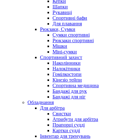
Кепки
Шапки
Рукавиці
Спортивні бафи
Для плавання
Рюкзаки, Сумки
Сумки спортивні
Рюкзаки спортивні
Мішки
Міні-сумки
Спортивний захист
Наколінники
Налокітники
Гомілкостопи
Кінезіо тейпи
Спортивна медицина
Бандажі для рук
Бандажі для ніг
Обладнання
Для арбітра
Свистки
Атрибути для арбітра
Прапорці судді
Картки судді
Інвентар для тренувань