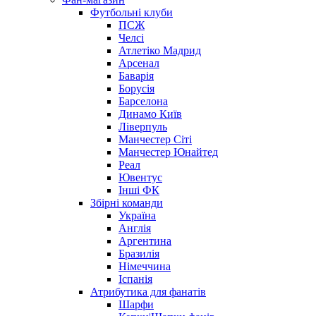
Футбольні клуби
ПСЖ
Челсі
Атлетіко Мадрид
Арсенал
Баварія
Борусія
Барселона
Динамо Київ
Ліверпуль
Манчестер Сіті
Манчестер Юнайтед
Реал
Ювентус
Інші ФК
Збірні команди
Україна
Англія
Аргентина
Бразилія
Німеччина
Іспанія
Атрибутика для фанатів
Шарфи