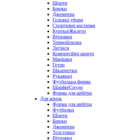
Шорти
Брюки
Джемпера
Головні убори
Спортивні костюми
Куртки|Жилети
Вітровки
Термобілизна
Легінси
Компресійні шорти
Манішки
Гетри
Шкарпетки
Рукавиці
Футбольна форма
Шарфи|Снуди
Форма для арбітра
Для жінок
Форма для арбітра
Футболки
Шорти
Брюки
Джемпера
Толстовки
Вітровки