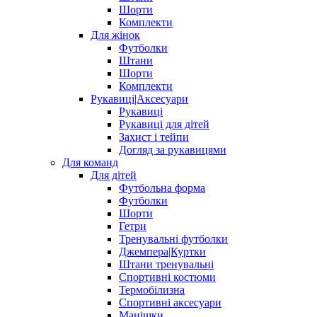
Шорти
Комплекти
Для жінок
Футболки
Штани
Шорти
Комплекти
Рукавиці|Аксесуари
Рукавиці
Рукавиці для дітей
Захист і тейпи
Догляд за рукавицями
Для команд
Для дітей
Футбольна форма
Футболки
Шорти
Гетри
Тренувальні футболки
Джемпера|Куртки
Штани тренувальні
Спортивні костюми
Термобілизна
Спортивні аксесуари
Манішки