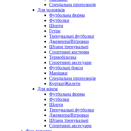
Спеціальна пропозиція
Для чоловіків
Футбольна форма
Футболки
Шорти
Гетри
Тренувальні футболки
Джемпера|Вітровки
Штани тренувальні
Спортивні костюми
Термобілизна
Спортивні аксесуари
Футбольні бокси
Манішки
Спеціальна пропозиція
Куртки|Жилети
Для жінок
Футбольна форма
Футболки
Шорти
Тренувальні футболки
Джемпера|Вітровки
Штани тренувальні
Спортивні аксесуари
Фан-магазин