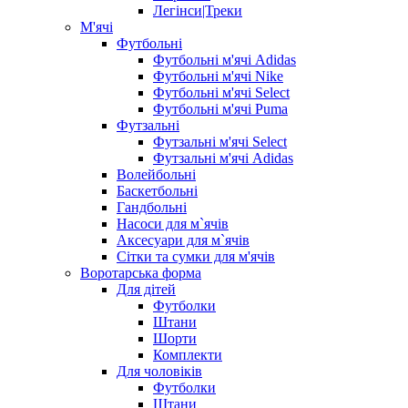
Легінси|Треки
М'ячі
Футбольні
Футбольні м'ячі Adidas
Футбольні м'ячі Nike
Футбольні м'ячі Select
Футбольні м'ячі Puma
Футзальні
Футзальні м'ячі Select
Футзальні м'ячі Adidas
Волейбольні
Баскетбольні
Гандбольні
Насоси для м`ячів
Аксесуари для м`ячів
Сітки та сумки для м'ячів
Воротарська форма
Для дітей
Футболки
Штани
Шорти
Комплекти
Для чоловіків
Футболки
Штани