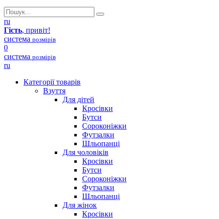
ru
Гість
, привіт!
система
розмірів
0
система
розмірів
ru
Категорії товарів
Взуття
Для дітей
Кросівки
Бутси
Сороконіжки
Футзалки
Шльопанці
Для чоловіків
Кросівки
Бутси
Сороконіжки
Футзалки
Шльопанці
Для жінок
Кросівки