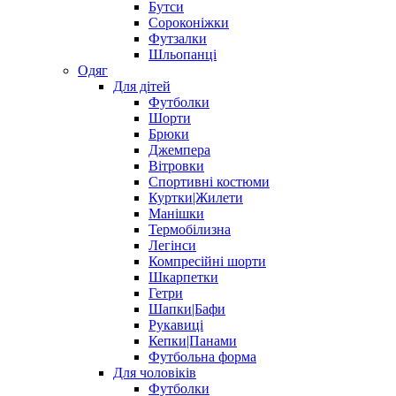
Бутси
Сороконіжки
Футзалки
Шльопанці
Одяг
Для дітей
Футболки
Шорти
Брюки
Джемпера
Вітровки
Спортивні костюми
Куртки|Жилети
Манішки
Термобілизна
Легінси
Компресійні шорти
Шкарпетки
Гетри
Шапки|Бафи
Рукавиці
Кепки|Панами
Футбольна форма
Для чоловіків
Футболки