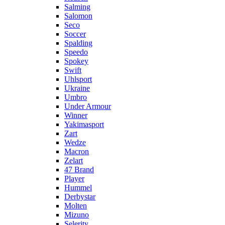
Salming
Salomon
Seco
Soccer
Spalding
Speedo
Spokey
Swift
Uhlsport
Ukraine
Umbro
Under Armour
Winner
Yakimasport
Zart
Wedze
Macron
Zelart
47 Brand
Player
Hummel
Derbystar
Molten
Mizuno
Selerity