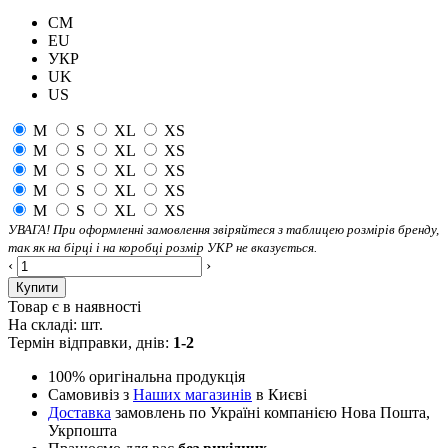
CM
EU
УКР
UK
US
M
S
XL
XS
M
S
XL
XS
M
S
XL
XS
M
S
XL
XS
M
S
XL
XS
УВАГА! При оформленні замовлення звіряйтеся з таблицею розмірів бренду,
так як на бірці і на коробці розмір УКР не вказується.
‹
›
Купити
Товар є в наявності
На складі:
шт.
Термін відправки, днів:
1-2
100% оригінальна продукція
Самовивіз з
Наших магазинів
в Києві
Доставка
замовлень по Україні компанією Нова Пошта,
Укрпошта