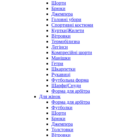
Шорти
Брюки
Джемпера
Головні убори
Спортивні костюми
Куртки|Жилети
Вітровки
Термобілизна
Легінси
Компресійні шорти
Манішки
Гетри
Шкарпетки
Рукавиці
Футбольна форма
Шарфи|Снуди
Форма для арбітра
Для жінок
Форма для арбітра
Футболки
Шорти
Брюки
Джемпера
Толстовки
Вітровки