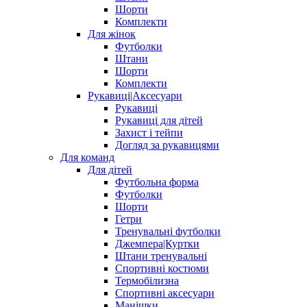
Шорти
Комплекти
Для жінок
Футболки
Штани
Шорти
Комплекти
Рукавиці|Аксесуари
Рукавиці
Рукавиці для дітей
Захист і тейпи
Догляд за рукавицями
Для команд
Для дітей
Футбольна форма
Футболки
Шорти
Гетри
Тренувальні футболки
Джемпера|Куртки
Штани тренувальні
Спортивні костюми
Термобілизна
Спортивні аксесуари
Манішки