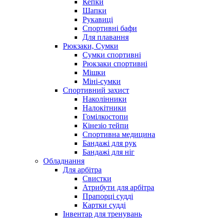
Кепки
Шапки
Рукавиці
Спортивні бафи
Для плавання
Рюкзаки, Сумки
Сумки спортивні
Рюкзаки спортивні
Мішки
Міні-сумки
Спортивний захист
Наколінники
Налокітники
Гомілкостопи
Кінезіо тейпи
Спортивна медицина
Бандажі для рук
Бандажі для ніг
Обладнання
Для арбітра
Свистки
Атрибути для арбітра
Прапорці судді
Картки судді
Інвентар для тренувань