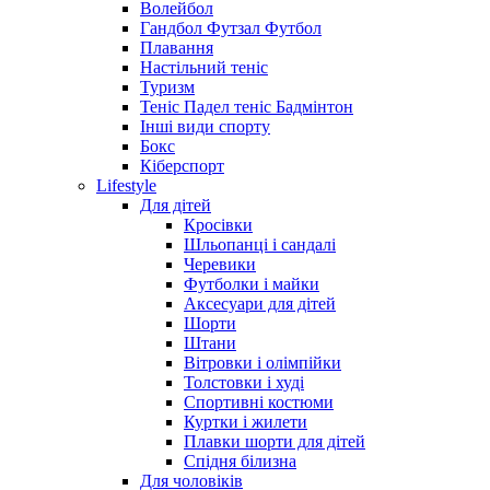
Волейбол
Гандбол Футзал Футбол
Плавання
Настільний теніс
Туризм
Теніс Падел теніс Бадмінтон
Інші види спорту
Бокс
Кіберспорт
Lifestyle
Для дітей
Кросівки
Шльопанці і сандалі
Черевики
Футболки і майки
Аксесуари для дітей
Шорти
Штани
Вітровки і олімпійки
Толстовки і худі
Спортивні костюми
Куртки і жилети
Плавки шорти для дітей
Спідня білизна
Для чоловіків