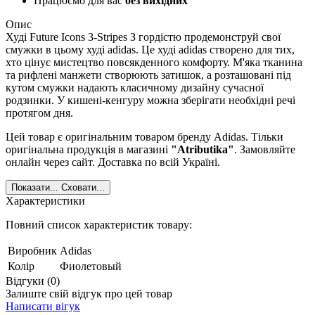
Працюємо для вас
без вихідних
Опис
Худі Future Icons 3-Stripes З гордістю продемонструй свої
смужки в цьому худі adidas. Це худі adidas створено для тих,
хто цінує мистецтво повсякденного комфорту. М'яка тканина
та рифлені манжети створюють затишок, а розташовані під
кутом смужки надають класичному дизайну сучасної
родзинки. У кишені-кенгуру можна зберігати необхідні речі
протягом дня.
Цей товар є оригінальним товаром бренду Adidas. Тільки
оригінальна продукція в магазині
"Atributika"
. Замовляйте
онлайн через сайт. Доставка по всій Україні.
Показати...
Сховати...
Характеристики
Повний список характеристик товару:
Виробник
Adidas
Колір
Фиолетовый
Відгуки (0)
Залиште свій відгук про цей товар
Написати вігук