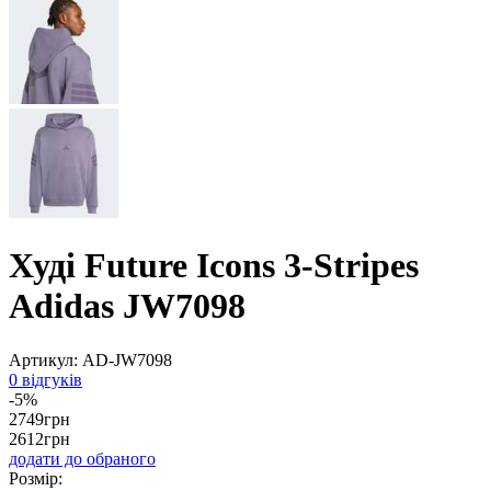
Худі Future Icons 3-Stripes
Adidas JW7098
Артикул:
AD-JW7098
0 відгуків
-5%
2749
грн
2612
грн
додати до обраного
Розмір: