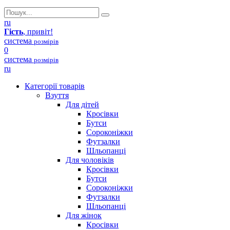
ru
Гість
, привіт!
система
розмірів
0
система
розмірів
ru
Категорії товарів
Взуття
Для дітей
Кросівки
Бутси
Сороконіжки
Футзалки
Шльопанці
Для чоловіків
Кросівки
Бутси
Сороконіжки
Футзалки
Шльопанці
Для жінок
Кросівки