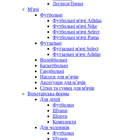
Легінси|Треки
М'ячі
Футбольні
Футбольні м'ячі Adidas
Футбольні м'ячі Nike
Футбольні м'ячі Select
Футбольні м'ячі Puma
Футзальні
Футзальні м'ячі Select
Футзальні м'ячі Adidas
Волейбольні
Баскетбольні
Гандбольні
Насоси для м`ячів
Аксесуари для м`ячів
Сітки та сумки для м'ячів
Воротарська форма
Для дітей
Футболки
Штани
Шорти
Комплекти
Для чоловіків
Футболки
Штани