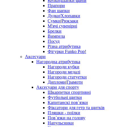
Кепки|Шапки фанів
Прапори
Фан шапки
Дудки|Хлопавки
Сумки|Рюкзаки
М'ячі сувенірні
Брелки
Вимпела
Посуд
Різна атрибутика
Фігурки Funko Pop!
Аксесуари
Нагородна атрибутика
Нагороди кубки
Нагороди медалі
Нагороди статуетки
Дипломи|Грамоти
Аксесуари для спорту
Шкарпетки спортивні
Футбольні щитки
Капитанскі пов`язки
Фіксатори для гетр та щитків
Пляшки - поїлки
Пов`язки на голову
Напульсники