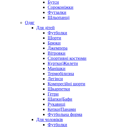
Бутси
Сороконіжки
Футзалки
Шльопанці
Одяг
Для дітей
Футболки
Шорти
Брюки
Джемпера
Вітровки
Спортивні костюми
Куртки|Жилети
Манішки
Термобілизна
Легінси
Компресійні шорти
Шкарпетки
Гетри
Шапки|Бафи
Рукавиці
Кепки|Панами
Футбольна форма
Для чоловіків
Футболки