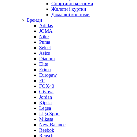
Спортивні костюми
Жилети і куртки
Домашні костюми
Бренди
Adidas
JOMA
Nike
Puma
Select
Asics
Diadora
Elite
Erima
Europaw
FC
FOX40
Givova
Jordan
Kipsta
Legea
Liga Sport
Mikasa
New Balance
Reebok
Reusch