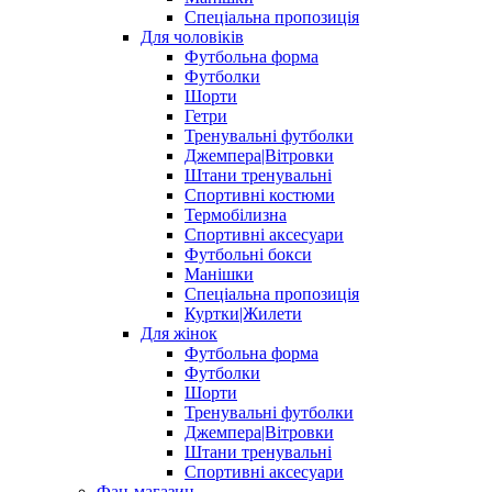
Спеціальна пропозиція
Для чоловіків
Футбольна форма
Футболки
Шорти
Гетри
Тренувальні футболки
Джемпера|Вітровки
Штани тренувальні
Спортивні костюми
Термобілизна
Спортивні аксесуари
Футбольні бокси
Манішки
Спеціальна пропозиція
Куртки|Жилети
Для жінок
Футбольна форма
Футболки
Шорти
Тренувальні футболки
Джемпера|Вітровки
Штани тренувальні
Спортивні аксесуари
Фан-магазин