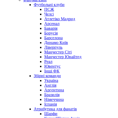
Футбольні клуби
ПСЖ
Челсі
Атлетіко Мадрид
Арсенал
Баварія
Борусія
Барселона
Динамо Київ
Ліверпуль
Манчестер Сіті
Манчестер Юнайтед
Реал
Ювентус
Інші ФК
Збірні команди
Україна
Англія
Аргентина
Бразилія
Німеччина
Іспанія
Атрибутика для фанатів
Шарфи