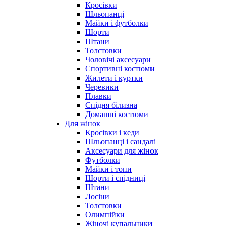
Кросівки
Шльопанці
Майки і футболки
Шорти
Штани
Толстовки
Чоловічі аксесуари
Спортивні костюми
Жилети і куртки
Черевики
Плавки
Спідня білизна
Домашні костюми
Для жінок
Кросівки і кеди
Шльопанці і сандалі
Аксесуари для жінок
Футболки
Майки і топи
Шорти і спідниці
Штани
Лосіни
Толстовки
Олимпійки
Жіночі купальники