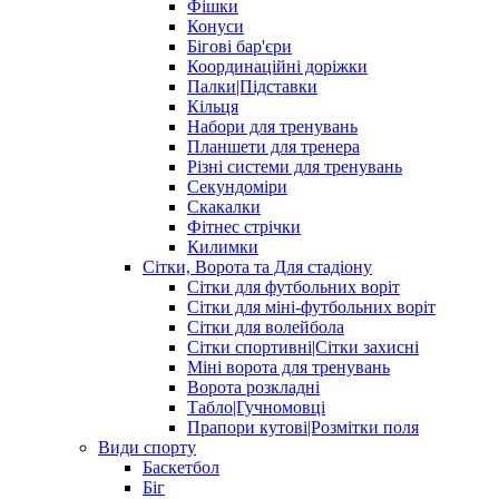
Фішки
Конуси
Бігові бар'єри
Координаційні доріжки
Палки|Підставки
Кільця
Набори для тренувань
Планшети для тренера
Різні системи для тренувань
Секундоміри
Скакалки
Фітнес стрічки
Килимки
Сітки, Ворота та Для стадіону
Сітки для футбольних воріт
Сітки для міні-футбольних воріт
Сітки для волейбола
Сітки спортивні|Cітки захисні
Міні ворота для тренувань
Ворота розкладні
Табло|Гучномовці
Прапори кутові|Розмітки поля
Види спорту
Баскетбол
Біг