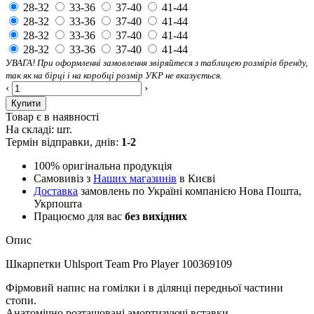
28-32
33-36
37-40
41-44
28-32
33-36
37-40
41-44
28-32
33-36
37-40
41-44
28-32
33-36
37-40
41-44
УВАГА! При оформленні замовлення звіряйтеся з таблицею розмірів бренду,
так як на бірці і на коробці розмір УКР не вказується.
‹
›
Купити
Товар є в наявності
На складі:
шт.
Термін відправки, днів:
1-2
100% оригінальна продукція
Самовивіз з
Наших магазинів
в Києві
Доставка
замовлень по Україні компанією Нова Пошта,
Укрпошта
Працюємо для вас
без вихідних
Опис
Шкарпетки Uhlsport Team Pro Player 100369109
Фірмовий напис на гомілки і в ділянці передньої частини
стопи.
Анатомічно розташовані амортизуючі вставки.