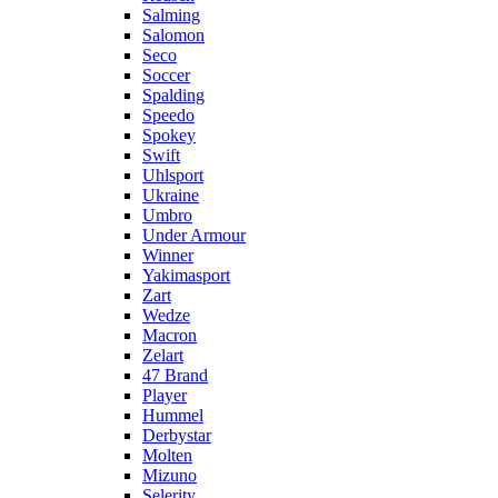
Salming
Salomon
Seco
Soccer
Spalding
Speedo
Spokey
Swift
Uhlsport
Ukraine
Umbro
Under Armour
Winner
Yakimasport
Zart
Wedze
Macron
Zelart
47 Brand
Player
Hummel
Derbystar
Molten
Mizuno
Selerity