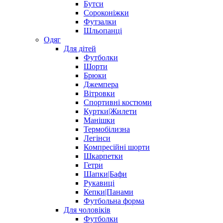
Бутси
Сороконіжки
Футзалки
Шльопанці
Одяг
Для дітей
Футболки
Шорти
Брюки
Джемпера
Вітровки
Спортивні костюми
Куртки|Жилети
Манішки
Термобілизна
Легінси
Компресійні шорти
Шкарпетки
Гетри
Шапки|Бафи
Рукавиці
Кепки|Панами
Футбольна форма
Для чоловіків
Футболки