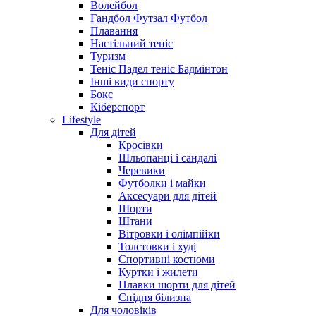
Волейбол
Гандбол Футзал Футбол
Плавання
Настільний теніс
Туризм
Теніс Падел теніс Бадмінтон
Інші види спорту
Бокс
Кіберспорт
Lifestyle
Для дітей
Кросівки
Шльопанці і сандалі
Черевики
Футболки і майки
Аксесуари для дітей
Шорти
Штани
Вітровки і олімпійки
Толстовки і худі
Спортивні костюми
Куртки і жилети
Плавки шорти для дітей
Спідня білизна
Для чоловіків