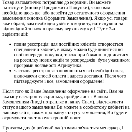
Товар автоматично потрапляє до корзини. Ви можете
натиснути (кнопку Продовжити Покупки), якщо вам
необхідно щось ще, або перейти до остаточного оформлення
замовлення (кнопка Оформити Замовлення). Якщо усі товари
вже обрані, вам необхідно увійти в корзину, натиснувши на
відповідний значок в правому верхньому куті. Тут є 2-а
варіанти дій:
повна реєстрація: для постійних клієнтів створюється
спеціальний кабінет, в якому можна буде дивитися всі
свої попередні покупки, також при бажанні підписатися
на розсилку нових акцій та розпродажів, бути учасником
програми лояльності Атрибутика.
часткова реєстрація: заповнюються всі необхідні поля,
включаючи спосіб оплати і адреса доставки. Після чого
підтверджуєте і все, замовлення оформлене!
Після того як Ваше Замовлення оформлене на сайті. Вам на
вказану електронну скриньку, прийде лист з Вашим
Замовленням (Іноді потрапляє в папку Спам), відстежувати
статус вашого замовлення Ви можете в особистому кабінеті на
нашому сайті, також про зміну статусу замовлення, Ви будете
отримувати лист по електронній пошті.
Протягом дня (в робочий час) з вами зв'яжеться менеджер, і