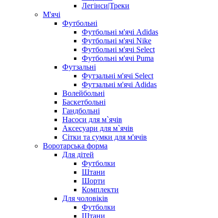
Легінси|Треки
М'ячі
Футбольні
Футбольні м'ячі Adidas
Футбольні м'ячі Nike
Футбольні м'ячі Select
Футбольні м'ячі Puma
Футзальні
Футзальні м'ячі Select
Футзальні м'ячі Adidas
Волейбольні
Баскетбольні
Гандбольні
Насоси для м`ячів
Аксесуари для м`ячів
Сітки та сумки для м'ячів
Воротарська форма
Для дітей
Футболки
Штани
Шорти
Комплекти
Для чоловіків
Футболки
Штани