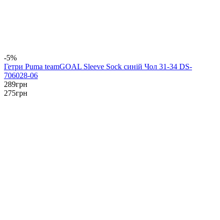
-5%
Гетри Puma teamGOAL Sleeve Sock синій Чол 31-34 DS-
706028-06
289
грн
275
грн