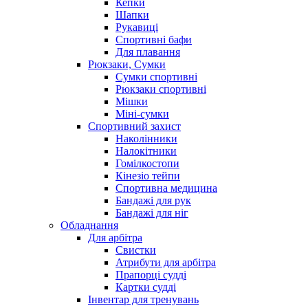
Кепки
Шапки
Рукавиці
Спортивні бафи
Для плавання
Рюкзаки, Сумки
Сумки спортивні
Рюкзаки спортивні
Мішки
Міні-сумки
Спортивний захист
Наколінники
Налокітники
Гомілкостопи
Кінезіо тейпи
Спортивна медицина
Бандажі для рук
Бандажі для ніг
Обладнання
Для арбітра
Свистки
Атрибути для арбітра
Прапорці судді
Картки судді
Інвентар для тренувань