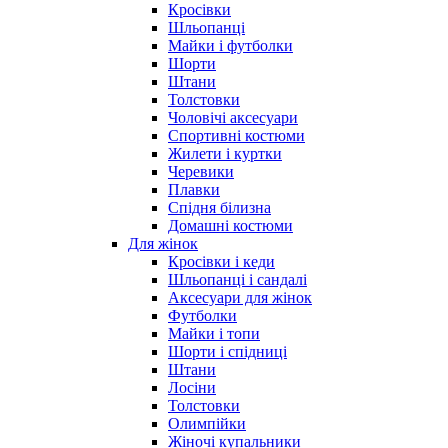
Кросівки
Шльопанці
Майки і футболки
Шорти
Штани
Толстовки
Чоловічі аксесуари
Спортивні костюми
Жилети і куртки
Черевики
Плавки
Спідня білизна
Домашні костюми
Для жінок
Кросівки і кеди
Шльопанці і сандалі
Аксесуари для жінок
Футболки
Майки і топи
Шорти і спідниці
Штани
Лосіни
Толстовки
Олимпійки
Жіночі купальники