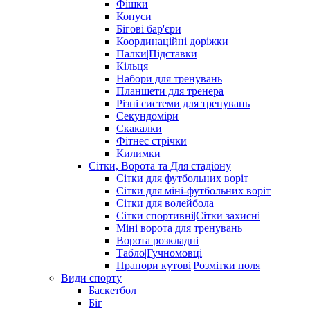
Фішки
Конуси
Бігові бар'єри
Координаційні доріжки
Палки|Підставки
Кільця
Набори для тренувань
Планшети для тренера
Різні системи для тренувань
Секундоміри
Скакалки
Фітнес стрічки
Килимки
Сітки, Ворота та Для стадіону
Сітки для футбольних воріт
Сітки для міні-футбольних воріт
Сітки для волейбола
Сітки спортивні|Cітки захисні
Міні ворота для тренувань
Ворота розкладні
Табло|Гучномовці
Прапори кутові|Розмітки поля
Види спорту
Баскетбол
Біг