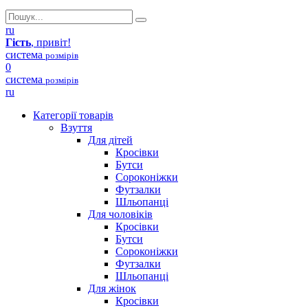
ru
Гість
, привіт!
система
розмірів
0
система
розмірів
ru
Категорії товарів
Взуття
Для дітей
Кросівки
Бутси
Сороконіжки
Футзалки
Шльопанці
Для чоловіків
Кросівки
Бутси
Сороконіжки
Футзалки
Шльопанці
Для жінок
Кросівки