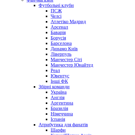
Футбольні клуби
ПСЖ
Челсі
Атлетіко Мадрид
Арсенал
Баварія
Борусія
Барселона
Динамо Київ
Ліверпуль
Манчестер Сіті
Манчестер Юнайтед
Реал
Ювентус
Інші ФК
Збірні команди
Україна
Англія
Аргентина
Бразилія
Німеччина
Іспанія
Атрибутика для фанатів
Шарфи