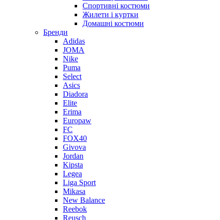
Спортивні костюми
Жилети і куртки
Домашні костюми
Бренди
Adidas
JOMA
Nike
Puma
Select
Asics
Diadora
Elite
Erima
Europaw
FC
FOX40
Givova
Jordan
Kipsta
Legea
Liga Sport
Mikasa
New Balance
Reebok
Reusch