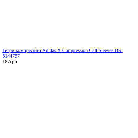
Гетри компресійні Adidas X Compression Calf Sleeves DS-
5144757
187
грн