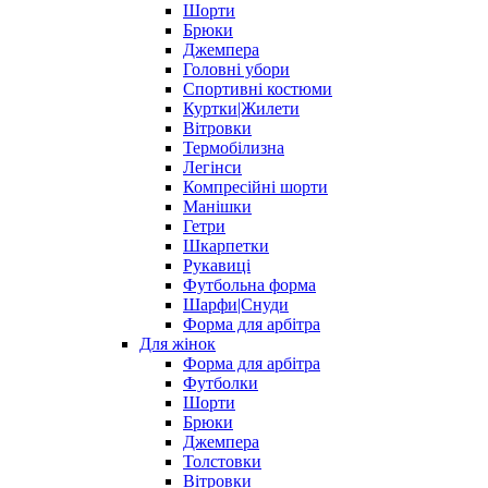
Шорти
Брюки
Джемпера
Головні убори
Спортивні костюми
Куртки|Жилети
Вітровки
Термобілизна
Легінси
Компресійні шорти
Манішки
Гетри
Шкарпетки
Рукавиці
Футбольна форма
Шарфи|Снуди
Форма для арбітра
Для жінок
Форма для арбітра
Футболки
Шорти
Брюки
Джемпера
Толстовки
Вітровки