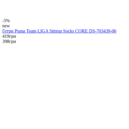
-5%
new
Гетри Puma Team LIGA Stirrup Socks CORE DS-703439-06
419
грн
398
грн