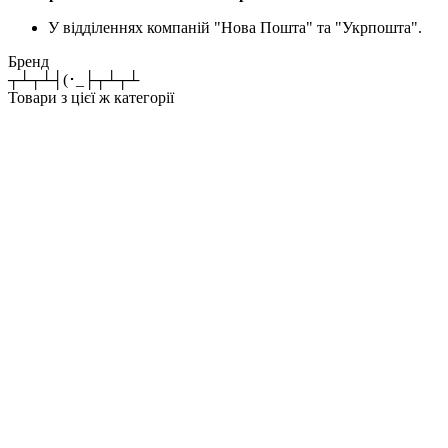
У відділеннях компаній "Нова Пошта" та "Укрпошта".
Бренд
┬┴┬┴┤(･_├┬┴┬┴
Товари з цієї ж категорії