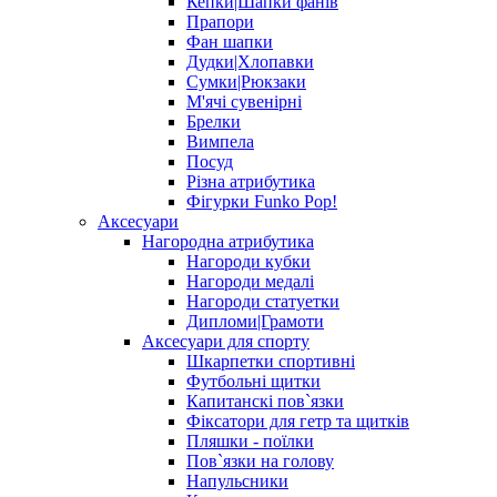
Кепки|Шапки фанів
Прапори
Фан шапки
Дудки|Хлопавки
Сумки|Рюкзаки
М'ячі сувенірні
Брелки
Вимпела
Посуд
Різна атрибутика
Фігурки Funko Pop!
Аксесуари
Нагородна атрибутика
Нагороди кубки
Нагороди медалі
Нагороди статуетки
Дипломи|Грамоти
Аксесуари для спорту
Шкарпетки спортивні
Футбольні щитки
Капитанскі пов`язки
Фіксатори для гетр та щитків
Пляшки - поїлки
Пов`язки на голову
Напульсники