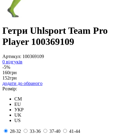
Гетри Uhlsport Team Pro
Player 100369109
Артикул:
100369109
0 відгуків
-5%
160
грн
152
грн
додати до обраного
Розмір:
CM
EU
УКР
UK
US
28-32
33-36
37-40
41-44