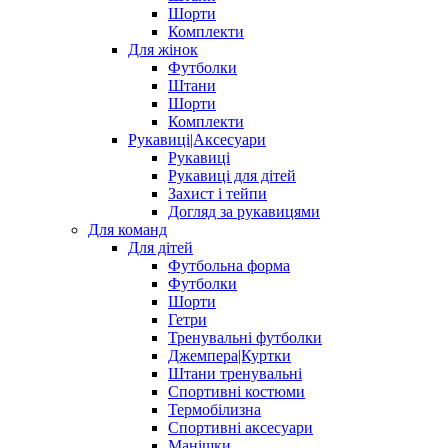
Шорти
Комплекти
Для жінок
Футболки
Штани
Шорти
Комплекти
Рукавиці|Аксесуари
Рукавиці
Рукавиці для дітей
Захист і тейпи
Догляд за рукавицями
Для команд
Для дітей
Футбольна форма
Футболки
Шорти
Гетри
Тренувальні футболки
Джемпера|Куртки
Штани тренувальні
Спортивні костюми
Термобілизна
Спортивні аксесуари
Манішки