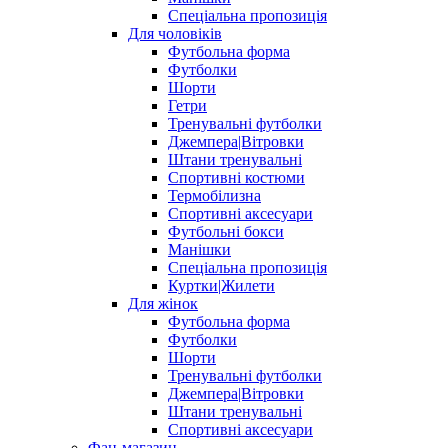
Спеціальна пропозиція
Для чоловіків
Футбольна форма
Футболки
Шорти
Гетри
Тренувальні футболки
Джемпера|Вітровки
Штани тренувальні
Спортивні костюми
Термобілизна
Спортивні аксесуари
Футбольні бокси
Манішки
Спеціальна пропозиція
Куртки|Жилети
Для жінок
Футбольна форма
Футболки
Шорти
Тренувальні футболки
Джемпера|Вітровки
Штани тренувальні
Спортивні аксесуари
Фан-магазин