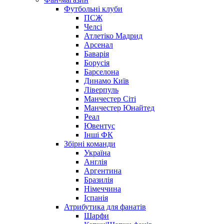
Футбольні клуби
ПСЖ
Челсі
Атлетіко Мадрид
Арсенал
Баварія
Борусія
Барселона
Динамо Київ
Ліверпуль
Манчестер Сіті
Манчестер Юнайтед
Реал
Ювентус
Інші ФК
Збірні команди
Україна
Англія
Аргентина
Бразилія
Німеччина
Іспанія
Атрибутика для фанатів
Шарфи