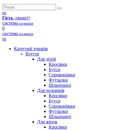
ru
Гість
, привіт!
система
розмірів
0
система
розмірів
ru
Категорії товарів
Взуття
Для дітей
Кросівки
Бутси
Сороконіжки
Футзалки
Шльопанці
Для чоловіків
Кросівки
Бутси
Сороконіжки
Футзалки
Шльопанці
Для жінок
Кросівки