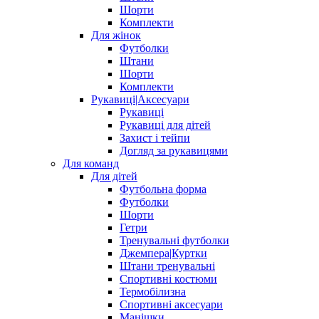
Шорти
Комплекти
Для жінок
Футболки
Штани
Шорти
Комплекти
Рукавиці|Аксесуари
Рукавиці
Рукавиці для дітей
Захист і тейпи
Догляд за рукавицями
Для команд
Для дітей
Футбольна форма
Футболки
Шорти
Гетри
Тренувальні футболки
Джемпера|Куртки
Штани тренувальні
Спортивні костюми
Термобілизна
Спортивні аксесуари
Манішки