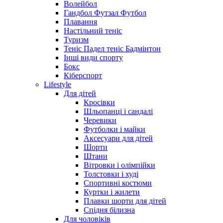
Волейбол
Гандбол Футзал Футбол
Плавання
Настільний теніс
Туризм
Теніс Падел теніс Бадмінтон
Інші види спорту
Бокс
Кіберспорт
Lifestyle
Для дітей
Кросівки
Шльопанці і сандалі
Черевики
Футболки і майки
Аксесуари для дітей
Шорти
Штани
Вітровки і олімпійки
Толстовки і худі
Спортивні костюми
Куртки і жилети
Плавки шорти для дітей
Спідня білизна
Для чоловіків