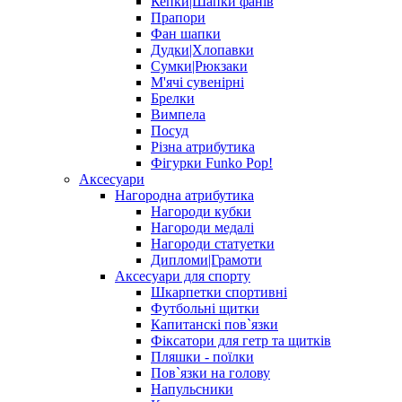
Кепки|Шапки фанів
Прапори
Фан шапки
Дудки|Хлопавки
Сумки|Рюкзаки
М'ячі сувенірні
Брелки
Вимпела
Посуд
Різна атрибутика
Фігурки Funko Pop!
Аксесуари
Нагородна атрибутика
Нагороди кубки
Нагороди медалі
Нагороди статуетки
Дипломи|Грамоти
Аксесуари для спорту
Шкарпетки спортивні
Футбольні щитки
Капитанскі пов`язки
Фіксатори для гетр та щитків
Пляшки - поїлки
Пов`язки на голову
Напульсники