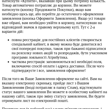
натиснути «Купити», вказавши при цьому потрібну кількість.
Товар автоматично потрапляє до корзини. Ви можете
натиснути (кнопку Продовжити Покупки), якщо вам
необхідно щось ще, або перейти до остаточного оформлення
замовлення (кнопка Оформити Замовлення). Якщо усі товари
вже обрані, вам необхідно увійти в корзину, натиснувши на
відповідний значок в правому верхньому куті. Тут є 2-а
варіанти дій:
повна реєстрація: для постійних клієнтів створюється
спеціальний кабінет, в якому можна буде дивитися всі
свої попередні покупки, також при бажанні підписатися
на розсилку нових акцій та розпродажів, бути учасником
програми лояльності Атрибутика.
часткова реєстрація: заповнюються всі необхідні поля,
включаючи спосіб оплати і адреса доставки. Після чого
підтверджуєте і все, замовлення оформлене!
Після того як Ваше Замовлення оформлене на сайті. Вам на
вказану електронну скриньку, прийде лист з Вашим
Замовленням (Іноді потрапляє в папку Спам), відстежувати
статус вашого замовлення Ви можете в особистому кабінеті на
нашому сайті, також про зміну статусу замовлення, Ви будете
отримувати лист по електронній пошті.
Протягом дня (в робочий час) з вами зв'яжеться менеджер, і