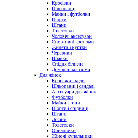
Кросівки
Шльопанці
Майки і футболки
Шорти
Штани
Толстовки
Чоловічі аксесуари
Спортивні костюми
Жилети і куртки
Черевики
Плавки
Спідня білизна
Домашні костюми
Для жінок
Кросівки і кеди
Шльопанці і сандалі
Аксесуари для жінок
Футболки
Майки і топи
Шорти і спідниці
Штани
Лосіни
Толстовки
Олимпійки
Жіночі купальники