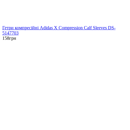
Гетри компресійні Adidas X Compression Calf Sleeves DS-
5147703
158
грн