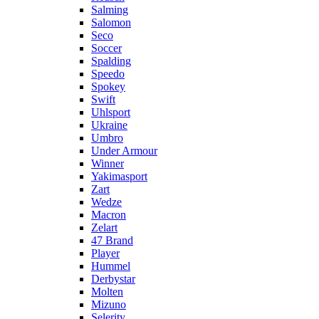
Salming
Salomon
Seco
Soccer
Spalding
Speedo
Spokey
Swift
Uhlsport
Ukraine
Umbro
Under Armour
Winner
Yakimasport
Zart
Wedze
Macron
Zelart
47 Brand
Player
Hummel
Derbystar
Molten
Mizuno
Selerity