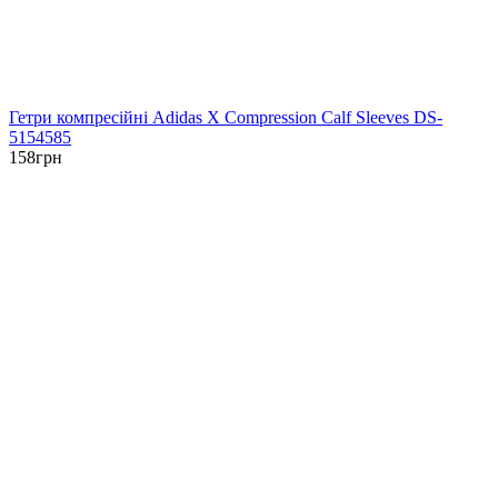
Гетри компресійні Adidas X Compression Calf Sleeves DS-
5154585
158
грн