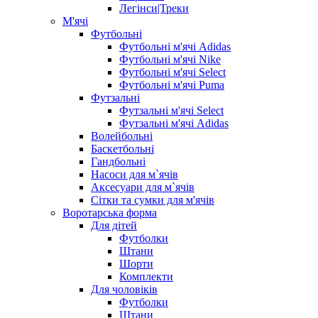
Легінси|Треки
М'ячі
Футбольні
Футбольні м'ячі Adidas
Футбольні м'ячі Nike
Футбольні м'ячі Select
Футбольні м'ячі Puma
Футзальні
Футзальні м'ячі Select
Футзальні м'ячі Adidas
Волейбольні
Баскетбольні
Гандбольні
Насоси для м`ячів
Аксесуари для м`ячів
Сітки та сумки для м'ячів
Воротарська форма
Для дітей
Футболки
Штани
Шорти
Комплекти
Для чоловіків
Футболки
Штани