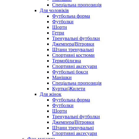
Спеціальна пропозиція
Для чоловіків
Футбольна форма
Футболки
Шорти
Гетри
Тренувальні футболки
Джемпера|Вітровки
Штани тренувальні
Спортивні костюми
Термобілизна
Спортивні аксесуари
Футбольні бокси
Манішки
Спеціальна пропозиція
Куртки|Жилети
Для жінок
Футбольна форма
Футболки
Шорти
Тренувальні футболки
Джемпера|Вітровки
Штани тренувальні
Спортивні аксесуари
Фан-магазин