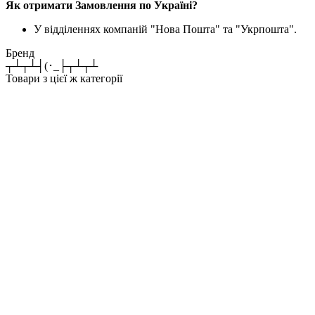
Як отримати Замовлення по Україні?
У відділеннях компаній "Нова Пошта" та "Укрпошта".
Бренд
┬┴┬┴┤(･_├┬┴┬┴
Товари з цієї ж категорії