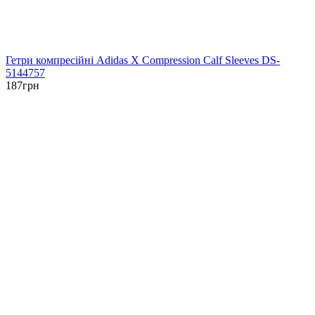
Гетри компресійні Adidas X Compression Calf Sleeves DS-
5144757
187
грн