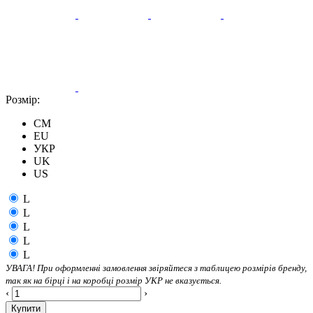
Розмір:
CM
EU
УКР
UK
US
L
L
L
L
L
УВАГА! При оформленні замовлення звіряйтеся з таблицею розмірів бренду,
так як на бірці і на коробці розмір УКР не вказується.
‹
›
Купити