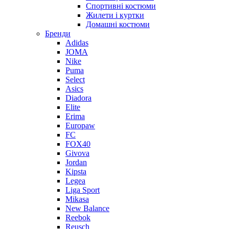
Спортивні костюми
Жилети і куртки
Домашні костюми
Бренди
Adidas
JOMA
Nike
Puma
Select
Asics
Diadora
Elite
Erima
Europaw
FC
FOX40
Givova
Jordan
Kipsta
Legea
Liga Sport
Mikasa
New Balance
Reebok
Reusch