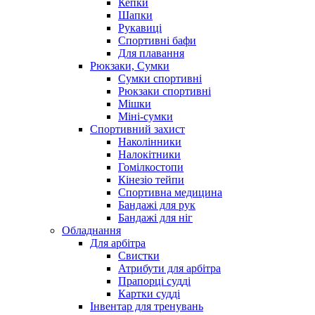
Кепки
Шапки
Рукавиці
Спортивні бафи
Для плавання
Рюкзаки, Сумки
Сумки спортивні
Рюкзаки спортивні
Мішки
Міні-сумки
Спортивний захист
Наколінники
Налокітники
Гомілкостопи
Кінезіо тейпи
Спортивна медицина
Бандажі для рук
Бандажі для ніг
Обладнання
Для арбітра
Свистки
Атрибути для арбітра
Прапорці судді
Картки судді
Інвентар для тренувань