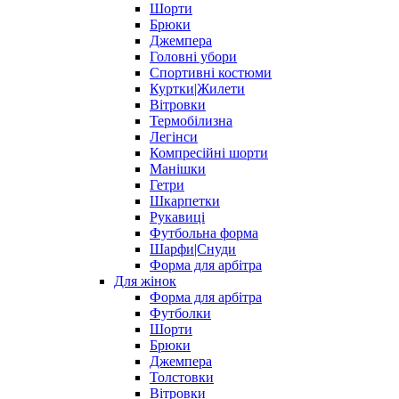
Шорти
Брюки
Джемпера
Головні убори
Спортивні костюми
Куртки|Жилети
Вітровки
Термобілизна
Легінси
Компресійні шорти
Манішки
Гетри
Шкарпетки
Рукавиці
Футбольна форма
Шарфи|Снуди
Форма для арбітра
Для жінок
Форма для арбітра
Футболки
Шорти
Брюки
Джемпера
Толстовки
Вітровки