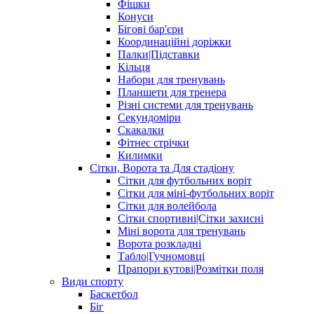
Фішки
Конуси
Бігові бар'єри
Координаційні доріжки
Палки|Підставки
Кільця
Набори для тренувань
Планшети для тренера
Різні системи для тренувань
Секундоміри
Скакалки
Фітнес стрічки
Килимки
Сітки, Ворота та Для стадіону
Сітки для футбольних воріт
Сітки для міні-футбольних воріт
Сітки для волейбола
Сітки спортивні|Cітки захисні
Міні ворота для тренувань
Ворота розкладні
Табло|Гучномовці
Прапори кутові|Розмітки поля
Види спорту
Баскетбол
Біг