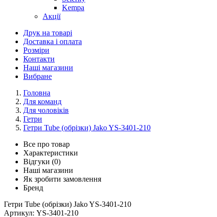
Kempa
Акції
Друк на товарі
Доставка і оплата
Розміри
Контакти
Наші магазини
Вибране
Головна
Для команд
Для чоловіків
Гетри
Гетри Tube (обрізки) Jako YS-3401-210
Все про товар
Характеристики
Відгуки (0)
Наші магазини
Як зробити замовлення
Бренд
Гетри Tube (обрізки) Jako YS-3401-210
Артикул:
YS-3401-210