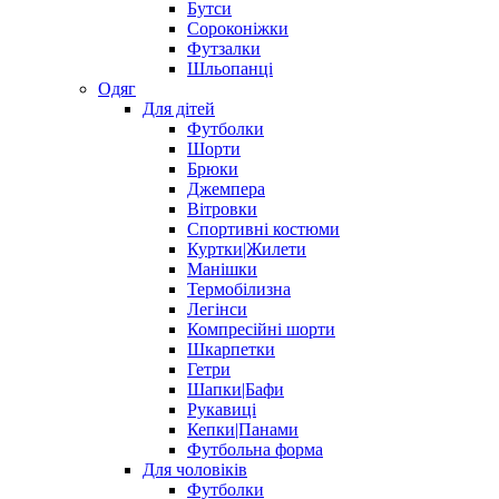
Бутси
Сороконіжки
Футзалки
Шльопанці
Одяг
Для дітей
Футболки
Шорти
Брюки
Джемпера
Вітровки
Спортивні костюми
Куртки|Жилети
Манішки
Термобілизна
Легінси
Компресійні шорти
Шкарпетки
Гетри
Шапки|Бафи
Рукавиці
Кепки|Панами
Футбольна форма
Для чоловіків
Футболки