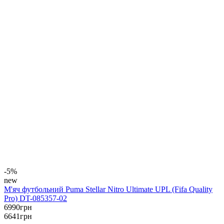
-5%
new
М'яч футбольний Puma Stellar Nitro Ultimate UPL (Fifa Quality
Pro) DT-085357-02
6990
грн
6641
грн