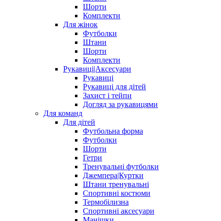
Шорти
Комплекти
Для жінок
Футболки
Штани
Шорти
Комплекти
Рукавиці|Аксесуари
Рукавиці
Рукавиці для дітей
Захист і тейпи
Догляд за рукавицями
Для команд
Для дітей
Футбольна форма
Футболки
Шорти
Гетри
Тренувальні футболки
Джемпера|Куртки
Штани тренувальні
Спортивні костюми
Термобілизна
Спортивні аксесуари
Манішки