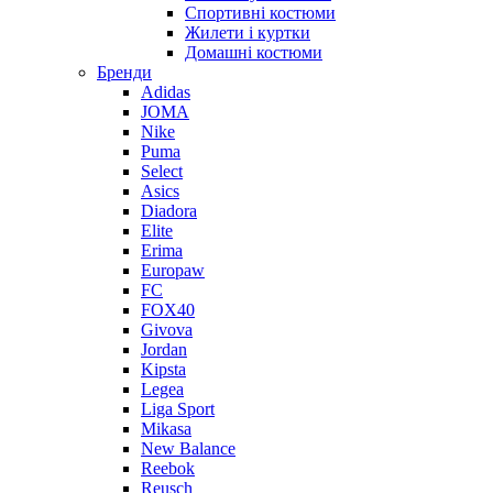
Спортивні костюми
Жилети і куртки
Домашні костюми
Бренди
Adidas
JOMA
Nike
Puma
Select
Asics
Diadora
Elite
Erima
Europaw
FC
FOX40
Givova
Jordan
Kipsta
Legea
Liga Sport
Mikasa
New Balance
Reebok
Reusch