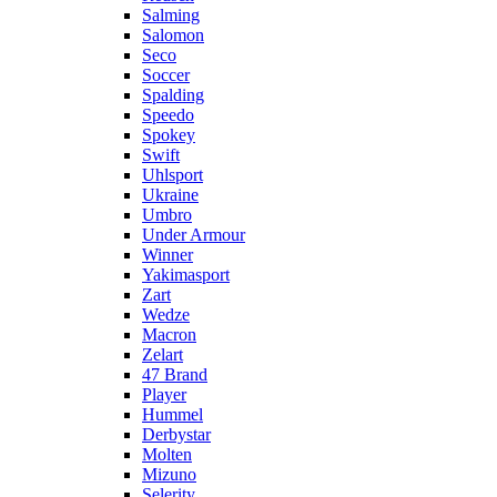
Salming
Salomon
Seco
Soccer
Spalding
Speedo
Spokey
Swift
Uhlsport
Ukraine
Umbro
Under Armour
Winner
Yakimasport
Zart
Wedze
Macron
Zelart
47 Brand
Player
Hummel
Derbystar
Molten
Mizuno
Selerity