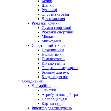
Кепки
Шапки
Рукавиці
Спортивні бафи
Для плавання
Рюкзаки, Сумки
Сумки спортивні
Рюкзаки спортивні
Мішки
Міні-сумки
Спортивний захист
Наколінники
Налокітники
Гомілкостопи
Кінезіо тейпи
Спортивна медицина
Бандажі для рук
Бандажі для ніг
Обладнання
Для арбітра
Свистки
Атрибути для арбітра
Прапорці судді
Картки судді
Інвентар для тренувань