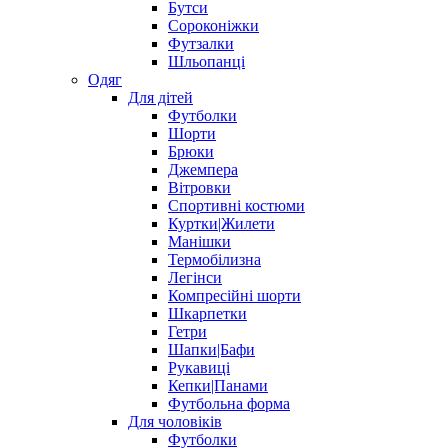
Бутси
Сороконіжки
Футзалки
Шльопанці
Одяг
Для дітей
Футболки
Шорти
Брюки
Джемпера
Вітровки
Спортивні костюми
Куртки|Жилети
Манішки
Термобілизна
Легінси
Компресійні шорти
Шкарпетки
Гетри
Шапки|Бафи
Рукавиці
Кепки|Панами
Футбольна форма
Для чоловіків
Футболки