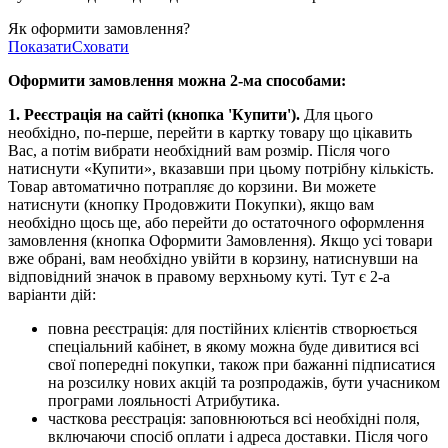
Як оформити замовлення?
Показати
Сховати
Оформити замовлення можна 2-ма способами:
1. Реєстрація на сайті (кнопка 'Купити').
Для цього
необхідно, по-перше, перейти в картку товару що цікавить
Вас, а потім вибрати необхідний вам розмір. Після чого
натиснути «Купити», вказавши при цьому потрібну кількість.
Товар автоматично потрапляє до корзини. Ви можете
натиснути (кнопку Продовжити Покупки), якщо вам
необхідно щось ще, або перейти до остаточного оформлення
замовлення (кнопка Оформити Замовлення). Якщо усі товари
вже обрані, вам необхідно увійти в корзину, натиснувши на
відповідний значок в правому верхньому куті. Тут є 2-а
варіанти дій:
повна реєстрація: для постійних клієнтів створюється
спеціальний кабінет, в якому можна буде дивитися всі
свої попередні покупки, також при бажанні підписатися
на розсилку нових акцій та розпродажів, бути учасником
програми лояльності Атрибутика.
часткова реєстрація: заповнюються всі необхідні поля,
включаючи спосіб оплати і адреса доставки. Після чого