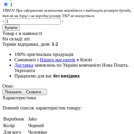
3
УВАГА! При оформленні замовлення звіряйтеся з таблицею розмірів бренду,
так як на бірці і на коробці розмір УКР не вказується.
‹
›
Купити
Товар є в наявності
На складі:
шт.
Термін відправки, днів:
1-2
100% оригінальна продукція
Самовивіз з
Наших магазинів
в Києві
Доставка
замовлень по Україні компанією Нова Пошта,
Укрпошта
Працюємо для вас
без вихідних
Опис
Показати...
Сховати...
Характеристики
Повний список характеристик товару:
Виробник
Jako
Колір
Чорний
Для кого
Чоловіки