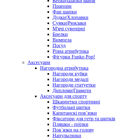
Кепки|Шапки фанів
Прапори
Фан шапки
Дудки|Хлопавки
Сумки|Рюкзаки
М'ячі сувенірні
Брелки
Вимпела
Посуд
Різна атрибутика
Фігурки Funko Pop!
Аксесуари
Нагородна атрибутика
Нагороди кубки
Нагороди медалі
Нагороди статуетки
Дипломи|Грамоти
Аксесуари для спорту
Шкарпетки спортивні
Футбольні щитки
Капитанскі пов`язки
Фіксатори для гетр та щитків
Пляшки - поїлки
Пов`язки на голову
Напульсники