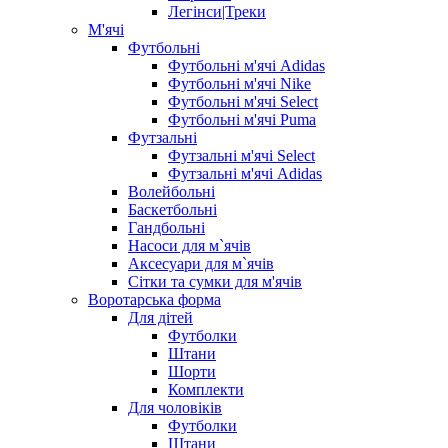
Легінси|Треки
М'ячі
Футбольні
Футбольні м'ячі Adidas
Футбольні м'ячі Nike
Футбольні м'ячі Select
Футбольні м'ячі Puma
Футзальні
Футзальні м'ячі Select
Футзальні м'ячі Adidas
Волейбольні
Баскетбольні
Гандбольні
Насоси для м`ячів
Аксесуари для м`ячів
Сітки та сумки для м'ячів
Воротарська форма
Для дітей
Футболки
Штани
Шорти
Комплекти
Для чоловіків
Футболки
Штани