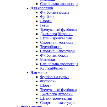
Спеціальна пропозиція
Для чоловіків
Футбольна форма
Футболки
Шорти
Гетри
Тренувальні футболки
Джемпера|Вітровки
Штани тренувальні
Спортивні костюми
Термобілизна
Спортивні аксесуари
Футбольні бокси
Манішки
Спеціальна пропозиція
Куртки|Жилети
Для жінок
Футбольна форма
Футболки
Шорти
Тренувальні футболки
Джемпера|Вітровки
Штани тренувальні
Спортивні аксесуари
Фан-магазин