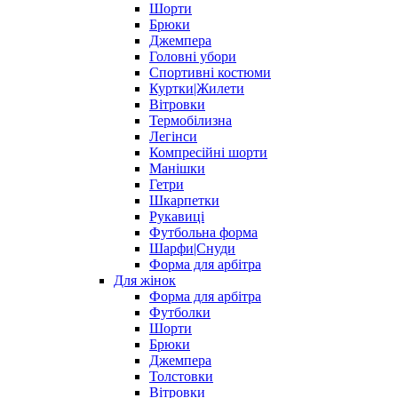
Шорти
Брюки
Джемпера
Головні убори
Спортивні костюми
Куртки|Жилети
Вітровки
Термобілизна
Легінси
Компресійні шорти
Манішки
Гетри
Шкарпетки
Рукавиці
Футбольна форма
Шарфи|Снуди
Форма для арбітра
Для жінок
Форма для арбітра
Футболки
Шорти
Брюки
Джемпера
Толстовки
Вітровки