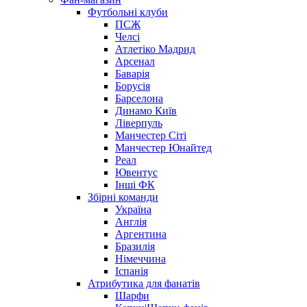
Футбольні клуби
ПСЖ
Челсі
Атлетіко Мадрид
Арсенал
Баварія
Борусія
Барселона
Динамо Київ
Ліверпуль
Манчестер Сіті
Манчестер Юнайтед
Реал
Ювентус
Інші ФК
Збірні команди
Україна
Англія
Аргентина
Бразилія
Німеччина
Іспанія
Атрибутика для фанатів
Шарфи