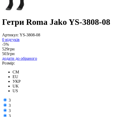
Гетри Roma Jako YS-3808-08
Артикул:
YS-3808-08
0 відгуків
-5%
529
грн
503
грн
додати до обраного
Розмір:
CM
EU
УКР
UK
US
3
3
3
3