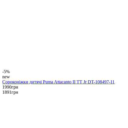
-5%
new
Сороконіжки дитячі Puma Attacanto II TT Jr DT-108497-11
1990
грн
1891
грн