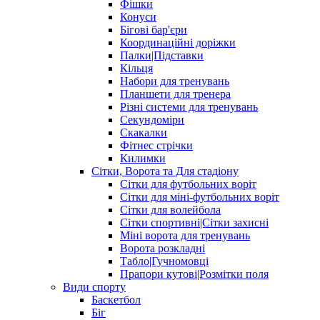
Фішки
Конуси
Бігові бар'єри
Координаційні доріжки
Палки|Підставки
Кільця
Набори для тренувань
Планшети для тренера
Різні системи для тренувань
Секундоміри
Скакалки
Фітнес стрічки
Килимки
Сітки, Ворота та Для стадіону
Сітки для футбольних воріт
Сітки для міні-футбольних воріт
Сітки для волейбола
Сітки спортивні|Cітки захисні
Міні ворота для тренувань
Ворота розкладні
Табло|Гучномовці
Прапори кутові|Розмітки поля
Види спорту
Баскетбол
Біг