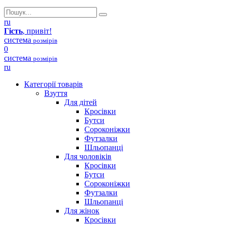
ru
Гість
, привіт!
система
розмірів
0
система
розмірів
ru
Категорії товарів
Взуття
Для дітей
Кросівки
Бутси
Сороконіжки
Футзалки
Шльопанці
Для чоловіків
Кросівки
Бутси
Сороконіжки
Футзалки
Шльопанці
Для жінок
Кросівки