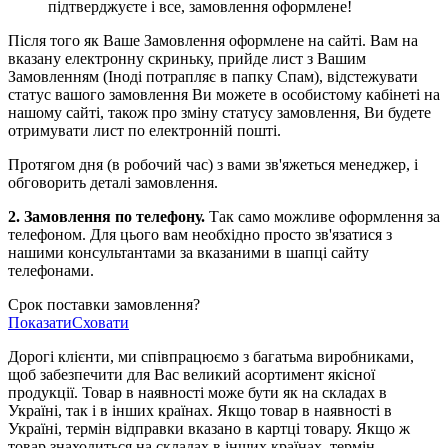
підтверджуєте і все, замовлення оформлене!
Після того як Ваше Замовлення оформлене на сайті. Вам на
вказану електронну скриньку, прийде лист з Вашим
Замовленням (Іноді потрапляє в папку Спам), відстежувати
статус вашого замовлення Ви можете в особистому кабінеті на
нашому сайті, також про зміну статусу замовлення, Ви будете
отримувати лист по електронній пошті.
Протягом дня (в робочий час) з вами зв'яжеться менеджер, і
обговорить деталі замовлення.
2. Замовлення по телефону.
Так само можливе оформлення за
телефоном. Для цього вам необхідно просто зв'язатися з
нашими консультантами за вказаними в шапці сайту
телефонами.
Срок поставки замовлення?
Показати
Сховати
Дорогі клієнти, ми співпрацюємо з багатьма виробниками,
щоб забезпечити для Вас великий асортимент якісної
продукції. Товар в наявності може бути як на складах в
Україні, так і в інших країнах. Якщо товар в наявності в
Україні, термін відправки вказано в картці товару. Якщо ж
товар знаходиться на складах в інших країнах, термін