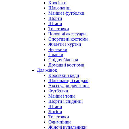
Кросівки
Шльопанці
Майки і футболки
Шорти
Штани
Толстовки
Чоловічі аксесуари
Спортивні костюми
Жилети і куртки
Черевики
Плавки
Спідня білизна
Домашні костюми
Для жінок
Кросівки і кеди
Шльопанці і сандалі
Аксесуари для жінок
Футболки
Майки і топи
Шорти і спідниці
Штани
Лосіни
Толстовки
Олимпійки
Жіночі купальники