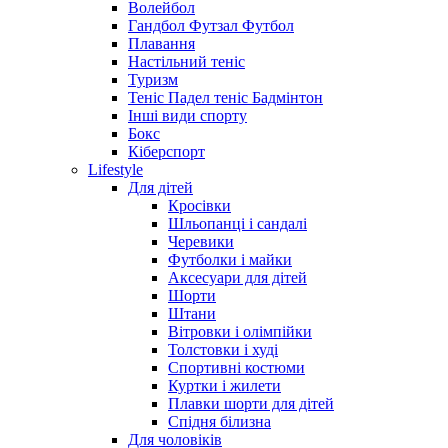
Волейбол
Гандбол Футзал Футбол
Плавання
Настільний теніс
Туризм
Теніс Падел теніс Бадмінтон
Інші види спорту
Бокс
Кіберспорт
Lifestyle
Для дітей
Кросівки
Шльопанці і сандалі
Черевики
Футболки і майки
Аксесуари для дітей
Шорти
Штани
Вітровки і олімпійки
Толстовки і худі
Спортивні костюми
Куртки і жилети
Плавки шорти для дітей
Спідня білизна
Для чоловіків