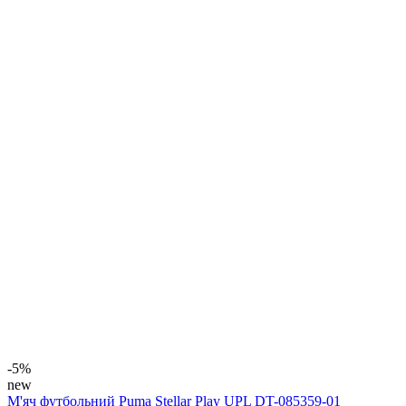
-5%
new
М'яч футбольний Puma Stellar Play UPL DT-085359-01