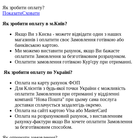
Як зробити оплату?
Показати
Сховати
Як зробити оплату в м.Ки
їв
?
Якщо Ви з Києва -
можете відвідати один з наших
магазинів і оплатити своє Замовлення готівкою або
банківською картою.
Ми можемо виставити рахунок, якщо Ви бажаєте
оплатити Замовлення за безготівковим розрахунком.
Оплатити замовлення готівкою Кур'єру при отриманні.
Як зробити оплату по Україні?
Оплата на карту рахунок ФОП
Для Клієнтів з будь-якої точки України є можливість
оплатити Замовлення при отриманні у відділенні
компанії "Нова Пошта" при цьому сама послуга
доставки сплачується заздалегідь окремо.
Оплата на сайті картою Visa або MasterCard
Оплата на розрахунковий рахунок, з виставленням
рахунку-фактури якщо Ви хочете оплатити Замовлення
за безготівковим способом.
Як отримати замовлення?