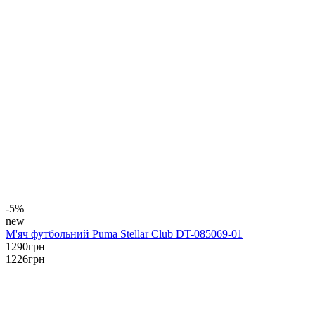
-5%
new
М'яч футбольний Puma Stellar Club DT-085069-01
1290
грн
1226
грн