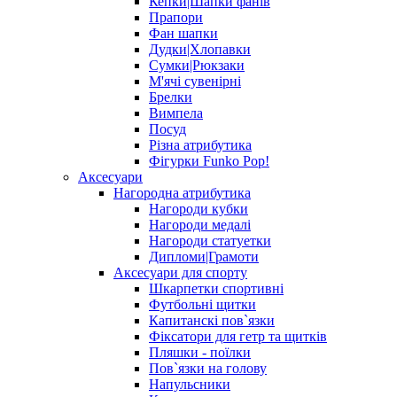
Кепки|Шапки фанів
Прапори
Фан шапки
Дудки|Хлопавки
Сумки|Рюкзаки
М'ячі сувенірні
Брелки
Вимпела
Посуд
Різна атрибутика
Фігурки Funko Pop!
Аксесуари
Нагородна атрибутика
Нагороди кубки
Нагороди медалі
Нагороди статуетки
Дипломи|Грамоти
Аксесуари для спорту
Шкарпетки спортивні
Футбольні щитки
Капитанскі пов`язки
Фіксатори для гетр та щитків
Пляшки - поїлки
Пов`язки на голову
Напульсники