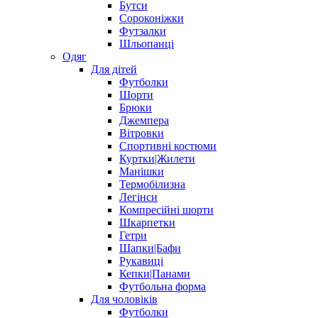
Бутси
Сороконіжки
Футзалки
Шльопанці
Одяг
Для дітей
Футболки
Шорти
Брюки
Джемпера
Вітровки
Спортивні костюми
Куртки|Жилети
Манішки
Термобілизна
Легінси
Компресійні шорти
Шкарпетки
Гетри
Шапки|Бафи
Рукавиці
Кепки|Панами
Футбольна форма
Для чоловіків
Футболки