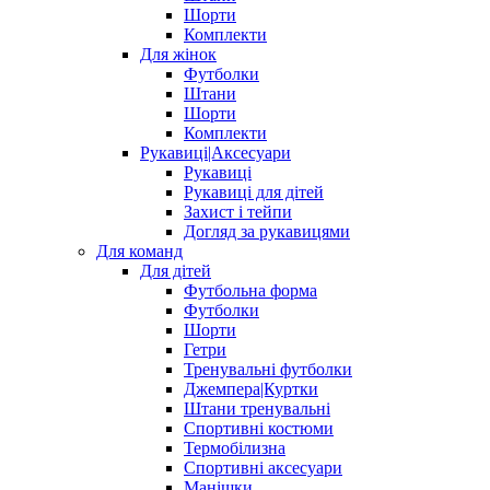
Шорти
Комплекти
Для жінок
Футболки
Штани
Шорти
Комплекти
Рукавиці|Аксесуари
Рукавиці
Рукавиці для дітей
Захист і тейпи
Догляд за рукавицями
Для команд
Для дітей
Футбольна форма
Футболки
Шорти
Гетри
Тренувальні футболки
Джемпера|Куртки
Штани тренувальні
Спортивні костюми
Термобілизна
Спортивні аксесуари
Манішки