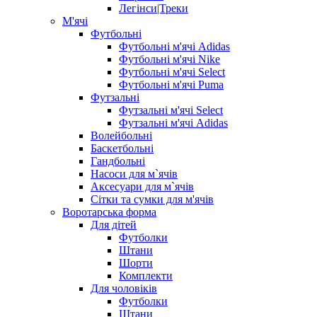
Легінси|Треки
М'ячі
Футбольні
Футбольні м'ячі Adidas
Футбольні м'ячі Nike
Футбольні м'ячі Select
Футбольні м'ячі Puma
Футзальні
Футзальні м'ячі Select
Футзальні м'ячі Adidas
Волейбольні
Баскетбольні
Гандбольні
Насоси для м`ячів
Аксесуари для м`ячів
Сітки та сумки для м'ячів
Воротарська форма
Для дітей
Футболки
Штани
Шорти
Комплекти
Для чоловіків
Футболки
Штани