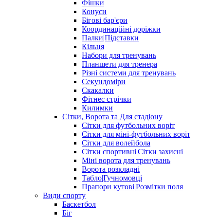
Фішки
Конуси
Бігові бар'єри
Координаційні доріжки
Палки|Підставки
Кільця
Набори для тренувань
Планшети для тренера
Різні системи для тренувань
Секундоміри
Скакалки
Фітнес стрічки
Килимки
Сітки, Ворота та Для стадіону
Сітки для футбольних воріт
Сітки для міні-футбольних воріт
Сітки для волейбола
Сітки спортивні|Cітки захисні
Міні ворота для тренувань
Ворота розкладні
Табло|Гучномовці
Прапори кутові|Розмітки поля
Види спорту
Баскетбол
Біг