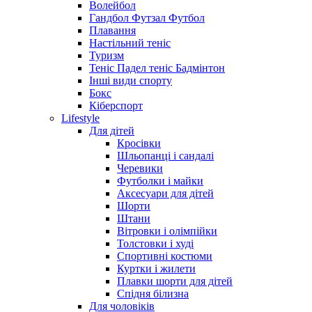
Волейбол
Гандбол Футзал Футбол
Плавання
Настільний теніс
Туризм
Теніс Падел теніс Бадмінтон
Інші види спорту
Бокс
Кіберспорт
Lifestyle
Для дітей
Кросівки
Шльопанці і сандалі
Черевики
Футболки і майки
Аксесуари для дітей
Шорти
Штани
Вітровки і олімпійки
Толстовки і худі
Спортивні костюми
Куртки і жилети
Плавки шорти для дітей
Спідня білизна
Для чоловіків