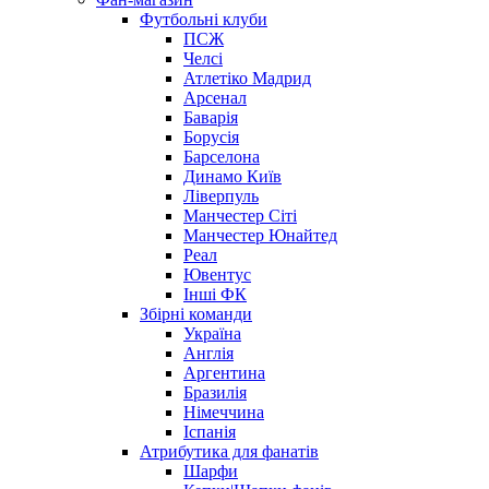
Футбольні клуби
ПСЖ
Челсі
Атлетіко Мадрид
Арсенал
Баварія
Борусія
Барселона
Динамо Київ
Ліверпуль
Манчестер Сіті
Манчестер Юнайтед
Реал
Ювентус
Інші ФК
Збірні команди
Україна
Англія
Аргентина
Бразилія
Німеччина
Іспанія
Атрибутика для фанатів
Шарфи