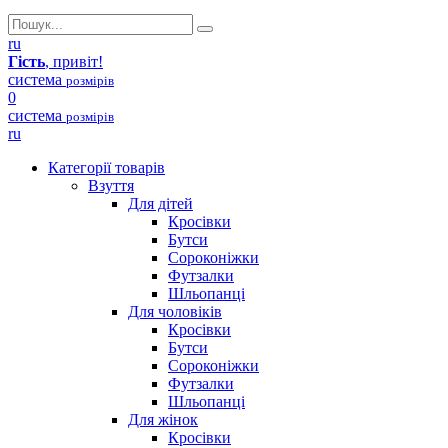
ru
Гість
, привіт!
система
розмірів
0
система
розмірів
ru
Категорії товарів
Взуття
Для дітей
Кросівки
Бутси
Сороконіжки
Футзалки
Шльопанці
Для чоловіків
Кросівки
Бутси
Сороконіжки
Футзалки
Шльопанці
Для жінок
Кросівки