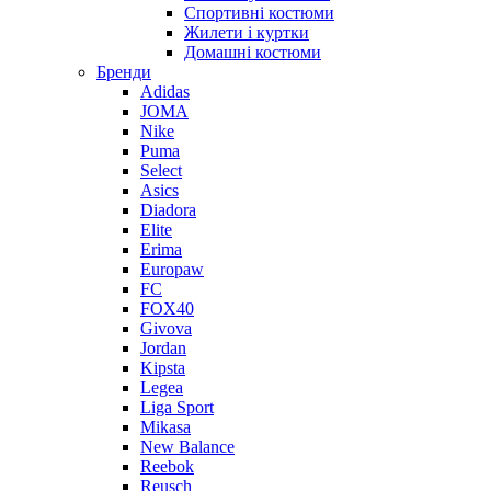
Спортивні костюми
Жилети і куртки
Домашні костюми
Бренди
Adidas
JOMA
Nike
Puma
Select
Asics
Diadora
Elite
Erima
Europaw
FC
FOX40
Givova
Jordan
Kipsta
Legea
Liga Sport
Mikasa
New Balance
Reebok
Reusch