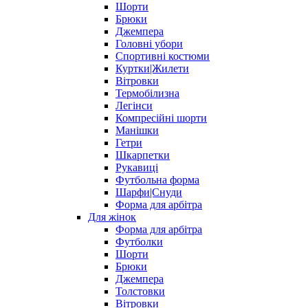
Шорти
Брюки
Джемпера
Головні убори
Спортивні костюми
Куртки|Жилети
Вітровки
Термобілизна
Легінси
Компресійні шорти
Манішки
Гетри
Шкарпетки
Рукавиці
Футбольна форма
Шарфи|Снуди
Форма для арбітра
Для жінок
Форма для арбітра
Футболки
Шорти
Брюки
Джемпера
Толстовки
Вітровки