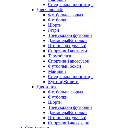
Спеціальна пропозиція
Для чоловіків
Футбольна форма
Футболки
Шорти
Гетри
Тренувальні футболки
Джемпера|Вітровки
Штани тренувальні
Спортивні костюми
Термобілизна
Спортивні аксесуари
Футбольні бокси
Манішки
Спеціальна пропозиція
Куртки|Жилети
Для жінок
Футбольна форма
Футболки
Шорти
Тренувальні футболки
Джемпера|Вітровки
Штани тренувальні
Спортивні аксесуари
Фан-магазин