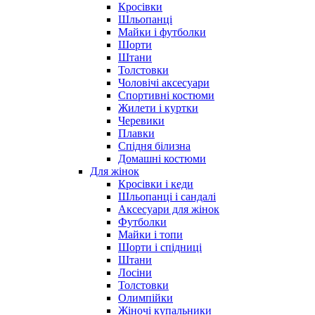
Кросівки
Шльопанці
Майки і футболки
Шорти
Штани
Толстовки
Чоловічі аксесуари
Спортивні костюми
Жилети і куртки
Черевики
Плавки
Спідня білизна
Домашні костюми
Для жінок
Кросівки і кеди
Шльопанці і сандалі
Аксесуари для жінок
Футболки
Майки і топи
Шорти і спідниці
Штани
Лосіни
Толстовки
Олимпійки
Жіночі купальники