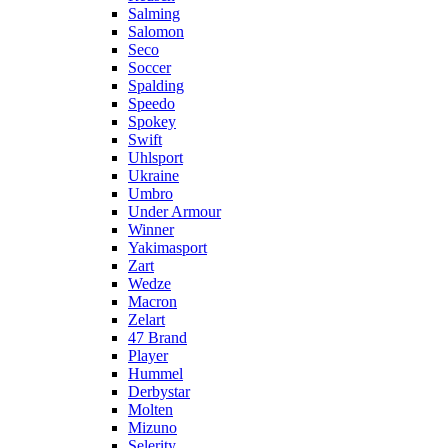
Salming
Salomon
Seco
Soccer
Spalding
Speedo
Spokey
Swift
Uhlsport
Ukraine
Umbro
Under Armour
Winner
Yakimasport
Zart
Wedze
Macron
Zelart
47 Brand
Player
Hummel
Derbystar
Molten
Mizuno
Selerity