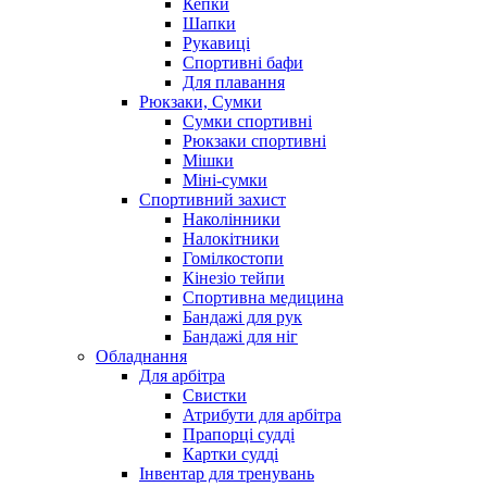
Кепки
Шапки
Рукавиці
Спортивні бафи
Для плавання
Рюкзаки, Сумки
Сумки спортивні
Рюкзаки спортивні
Мішки
Міні-сумки
Спортивний захист
Наколінники
Налокітники
Гомілкостопи
Кінезіо тейпи
Спортивна медицина
Бандажі для рук
Бандажі для ніг
Обладнання
Для арбітра
Свистки
Атрибути для арбітра
Прапорці судді
Картки судді
Інвентар для тренувань