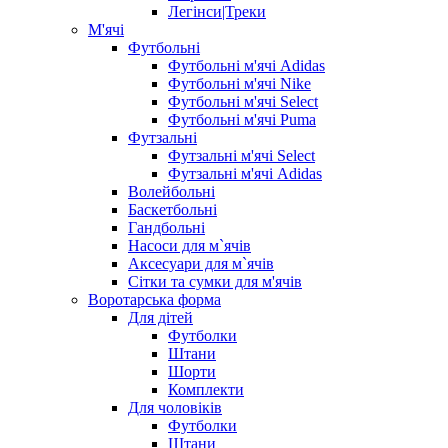
Легінси|Треки
М'ячі
Футбольні
Футбольні м'ячі Adidas
Футбольні м'ячі Nike
Футбольні м'ячі Select
Футбольні м'ячі Puma
Футзальні
Футзальні м'ячі Select
Футзальні м'ячі Adidas
Волейбольні
Баскетбольні
Гандбольні
Насоси для м`ячів
Аксесуари для м`ячів
Сітки та сумки для м'ячів
Воротарська форма
Для дітей
Футболки
Штани
Шорти
Комплекти
Для чоловіків
Футболки
Штани