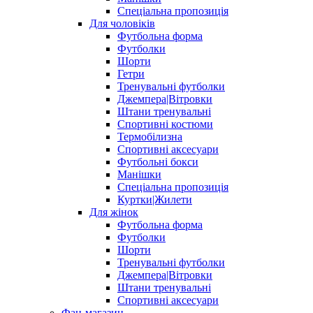
Спеціальна пропозиція
Для чоловіків
Футбольна форма
Футболки
Шорти
Гетри
Тренувальні футболки
Джемпера|Вітровки
Штани тренувальні
Спортивні костюми
Термобілизна
Спортивні аксесуари
Футбольні бокси
Манішки
Спеціальна пропозиція
Куртки|Жилети
Для жінок
Футбольна форма
Футболки
Шорти
Тренувальні футболки
Джемпера|Вітровки
Штани тренувальні
Спортивні аксесуари
Фан-магазин