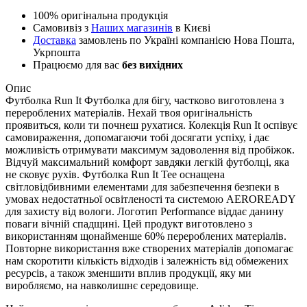
100% оригінальна продукція
Самовивіз з
Наших магазинів
в Києві
Доставка
замовлень по Україні компанією Нова Пошта,
Укрпошта
Працюємо для вас
без вихідних
Опис
Футболка Run It Футболка для бігу, частково виготовлена з
перероблених матеріалів. Нехай твоя оригінальність
проявиться, коли ти почнеш рухатися. Колекція Run It оспівує
самовираження, допомагаючи тобі досягати успіху, і дає
можливість отримувати максимум задоволення від пробіжок.
Відчуй максимальний комфорт завдяки легкій футболці, яка
не сковує рухів. Футболка Run It Tee оснащена
світловідбивними елементами для забезпечення безпеки в
умовах недостатньої освітленості та системою AEROREADY
для захисту від вологи. Логотип Performance віддає данину
поваги вічній спадщині. Цей продукт виготовлено з
використанням щонайменше 60% перероблених матеріалів.
Повторне використання вже створених матеріалів допомагає
нам скоротити кількість відходів і залежність від обмежених
ресурсів, а також зменшити вплив продукції, яку ми
виробляємо, на навколишнє середовище.