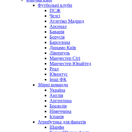
Футбольні клуби
ПСЖ
Челсі
Атлетіко Мадрид
Арсенал
Баварія
Борусія
Барселона
Динамо Київ
Ліверпуль
Манчестер Сіті
Манчестер Юнайтед
Реал
Ювентус
Інші ФК
Збірні команди
Україна
Англія
Аргентина
Бразилія
Німеччина
Іспанія
Атрибутика для фанатів
Шарфи