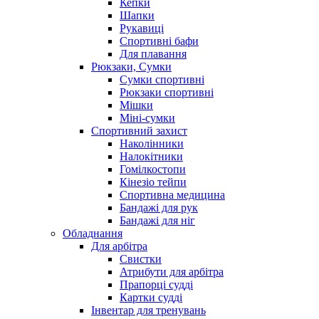
Кепки
Шапки
Рукавиці
Спортивні бафи
Для плавання
Рюкзаки, Сумки
Сумки спортивні
Рюкзаки спортивні
Мішки
Міні-сумки
Спортивний захист
Наколінники
Налокітники
Гомілкостопи
Кінезіо тейпи
Спортивна медицина
Бандажі для рук
Бандажі для ніг
Обладнання
Для арбітра
Свистки
Атрибути для арбітра
Прапорці судді
Картки судді
Інвентар для тренувань