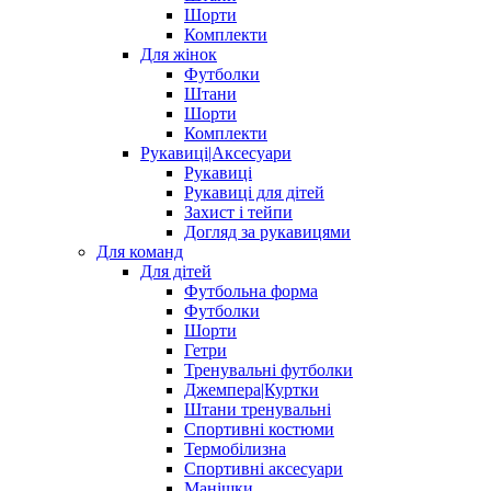
Шорти
Комплекти
Для жінок
Футболки
Штани
Шорти
Комплекти
Рукавиці|Аксесуари
Рукавиці
Рукавиці для дітей
Захист і тейпи
Догляд за рукавицями
Для команд
Для дітей
Футбольна форма
Футболки
Шорти
Гетри
Тренувальні футболки
Джемпера|Куртки
Штани тренувальні
Спортивні костюми
Термобілизна
Спортивні аксесуари
Манішки