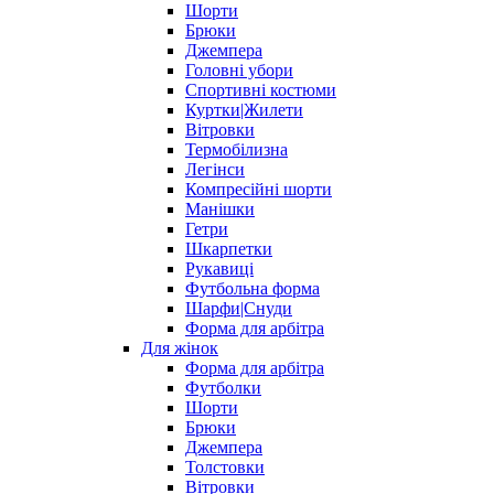
Шорти
Брюки
Джемпера
Головні убори
Спортивні костюми
Куртки|Жилети
Вітровки
Термобілизна
Легінси
Компресійні шорти
Манішки
Гетри
Шкарпетки
Рукавиці
Футбольна форма
Шарфи|Снуди
Форма для арбітра
Для жінок
Форма для арбітра
Футболки
Шорти
Брюки
Джемпера
Толстовки
Вітровки