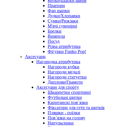
Кепки|Шапки фанів
Прапори
Фан шапки
Дудки|Хлопавки
Сумки|Рюкзаки
М'ячі сувенірні
Брелки
Вимпела
Посуд
Різна атрибутика
Фігурки Funko Pop!
Аксесуари
Нагородна атрибутика
Нагороди кубки
Нагороди медалі
Нагороди статуетки
Дипломи|Грамоти
Аксесуари для спорту
Шкарпетки спортивні
Футбольні щитки
Капитанскі пов`язки
Фіксатори для гетр та щитків
Пляшки - поїлки
Пов`язки на голову
Напульсники