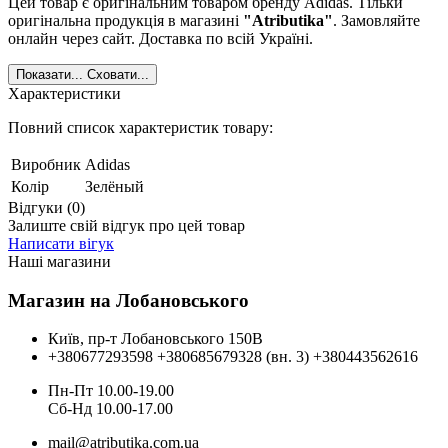
Цей товар є оригінальним товаром бренду Adidas. Тільки
оригінальна продукція в магазині
"Atributika"
. Замовляйте
онлайн через сайт. Доставка по всій Україні.
Показати...
Сховати...
Характеристики
Повний список характеристик товару:
Виробник
Adidas
Колір
Зелёный
Відгуки (0)
Залиште свій відгук про цей товар
Написати вігук
Наші магазини
Магазин на Лобановського
Київ, пр-т Лобановського 150В
+380677293598
+380685679328 (вн. 3)
+380443562616
Пн-Пт 10.00-19.00
Cб-Нд 10.00-17.00
mail@atributika.com.ua