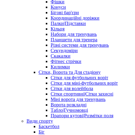
Фішки
Конуси
Бігові бар'єри
Координаційні доріжки
Палки|Підставки
Кільця
Набори для тренувань
Планшети для тренера
Різні системи для тренувань
Секундоміри
Скакалки
Фітнес стрічки
Килимки
Сітки, Ворота та Для стадіону
Сітки для футбольних воріт
Сітки для міні-футбольних воріт
Сітки для волейбола
Сітки спортивні|Cітки захисні
Міні ворота для тренувань
Ворота розкладні
Табло|Гучномовці
Прапори кутові|Розмітки поля
Види спорту
Баскетбол
Біг