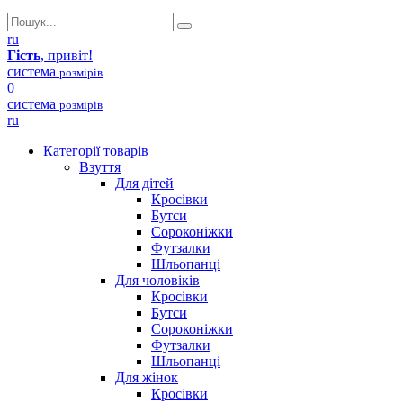
ru
Гість
, привіт!
система
розмірів
0
система
розмірів
ru
Категорії товарів
Взуття
Для дітей
Кросівки
Бутси
Сороконіжки
Футзалки
Шльопанці
Для чоловіків
Кросівки
Бутси
Сороконіжки
Футзалки
Шльопанці
Для жінок
Кросівки