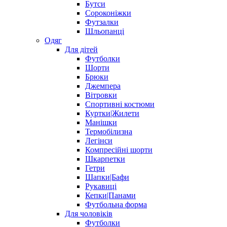
Бутси
Сороконіжки
Футзалки
Шльопанці
Одяг
Для дітей
Футболки
Шорти
Брюки
Джемпера
Вітровки
Спортивні костюми
Куртки|Жилети
Манішки
Термобілизна
Легінси
Компресійні шорти
Шкарпетки
Гетри
Шапки|Бафи
Рукавиці
Кепки|Панами
Футбольна форма
Для чоловіків
Футболки