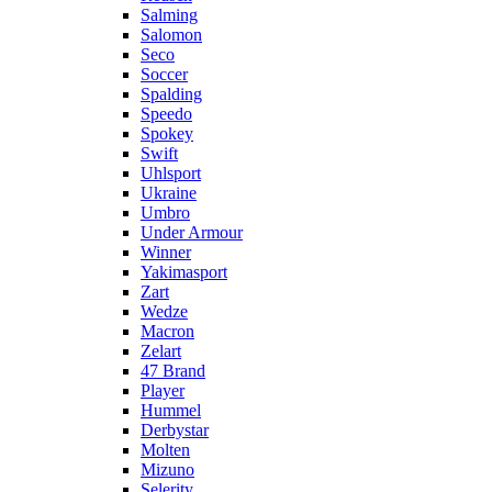
Salming
Salomon
Seco
Soccer
Spalding
Speedo
Spokey
Swift
Uhlsport
Ukraine
Umbro
Under Armour
Winner
Yakimasport
Zart
Wedze
Macron
Zelart
47 Brand
Player
Hummel
Derbystar
Molten
Mizuno
Selerity