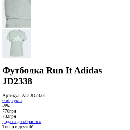
Футболка Run It Adidas
JD2338
Артикул:
AD-JD2338
0 відгуків
-5%
770
грн
732
грн
додати до обраного
Товар відсутній