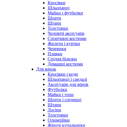
Кросівки
Шльопанці
Майки і футболки
Шорти
Штани
Толстовки
Чоловічі аксесуари
Спортивні костюми
Жилети і куртки
Черевики
Плавки
Спідня білизна
Домашні костюми
Для жінок
Кросівки і кеди
Шльопанці і сандалі
Аксесуари для жінок
Футболки
Майки і топи
Шорти і спідниці
Штани
Лосіни
Толстовки
Олимпійки
Жіночі купальники