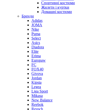
Спортивні костюми
Жилети і куртки
Домашні костюми
Бренди
Adidas
JOMA
Nike
Puma
Select
Asics
Diadora
Elite
Erima
Europaw
FC
FOX40
Givova
Jordan
Kipsta
Legea
Liga Sport
Mikasa
New Balance
Reebok
Reusch