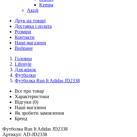
Kempa
Акції
Друк на товарі
Доставка і оплата
Розміри
Контакти
Наші магазини
Вибране
Головна
Lifestyle
Для жінок
Футболки
Футболка Run It Adidas JD2338
Все про товар
Характеристики
Відгуки (0)
Наші магазини
Як зробити замовлення
Бренд
Футболка Run It Adidas JD2338
Артикул:
AD-JD2338