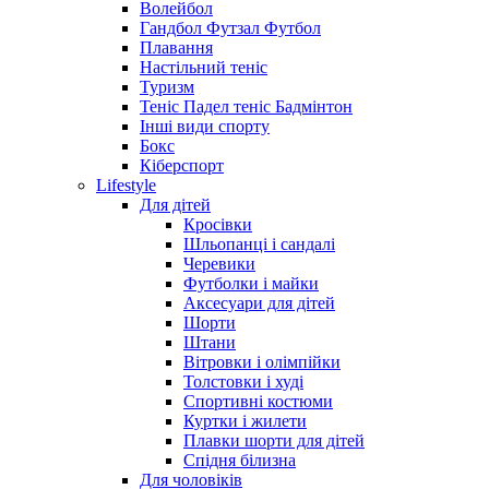
Волейбол
Гандбол Футзал Футбол
Плавання
Настільний теніс
Туризм
Теніс Падел теніс Бадмінтон
Інші види спорту
Бокс
Кіберспорт
Lifestyle
Для дітей
Кросівки
Шльопанці і сандалі
Черевики
Футболки і майки
Аксесуари для дітей
Шорти
Штани
Вітровки і олімпійки
Толстовки і худі
Спортивні костюми
Куртки і жилети
Плавки шорти для дітей
Спідня білизна
Для чоловіків