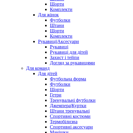
Шорти
Комплекти
Для жінок
Футболки
Штани
Шорти
Комплекти
Рукавиці|Аксесуари
Рукавиці
Рукавиці для дітей
Захист і тейпи
Догляд за рукавицями
Для команд
Для дітей
Футбольна форма
Футболки
Шорти
Гетри
Тренувальні футболки
Джемпера|Куртки
Штани тренувальні
Спортивні костюми
Термобілизна
Спортивні аксесуари
Манішки