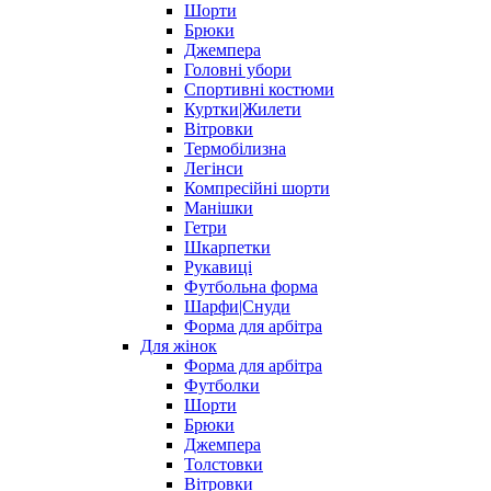
Шорти
Брюки
Джемпера
Головні убори
Спортивні костюми
Куртки|Жилети
Вітровки
Термобілизна
Легінси
Компресійні шорти
Манішки
Гетри
Шкарпетки
Рукавиці
Футбольна форма
Шарфи|Снуди
Форма для арбітра
Для жінок
Форма для арбітра
Футболки
Шорти
Брюки
Джемпера
Толстовки
Вітровки