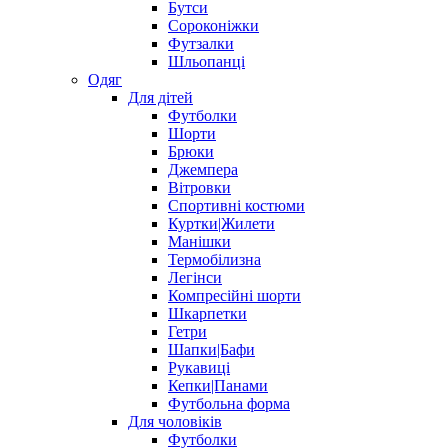
Бутси
Сороконіжки
Футзалки
Шльопанці
Одяг
Для дітей
Футболки
Шорти
Брюки
Джемпера
Вітровки
Спортивні костюми
Куртки|Жилети
Манішки
Термобілизна
Легінси
Компресійні шорти
Шкарпетки
Гетри
Шапки|Бафи
Рукавиці
Кепки|Панами
Футбольна форма
Для чоловіків
Футболки