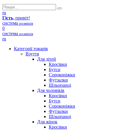
ru
Гість
, привіт!
система
розмірів
0
система
розмірів
ru
Категорії товарів
Взуття
Для дітей
Кросівки
Бутси
Сороконіжки
Футзалки
Шльопанці
Для чоловіків
Кросівки
Бутси
Сороконіжки
Футзалки
Шльопанці
Для жінок
Кросівки