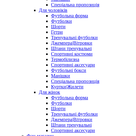
Спеціальна пропозиція
Для чоловіків
Футбольна форма
Футболки
Шорти
Гетри
Тренувальні футболки
Джемпера|Вітровки
Штани тренувальні
Спортивні костюми
Термобілизна
Спортивні аксесуари
Футбольні бокси
Манішки
Спеціальна пропозиція
Куртки|Жилети
Для жінок
Футбольна форма
Футболки
Шорти
Тренувальні футболки
Джемпера|Вітровки
Штани тренувальні
Спортивні аксесуари
Фан-магазин