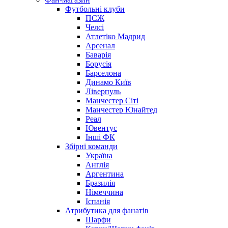
Футбольні клуби
ПСЖ
Челсі
Атлетіко Мадрид
Арсенал
Баварія
Борусія
Барселона
Динамо Київ
Ліверпуль
Манчестер Сіті
Манчестер Юнайтед
Реал
Ювентус
Інші ФК
Збірні команди
Україна
Англія
Аргентина
Бразилія
Німеччина
Іспанія
Атрибутика для фанатів
Шарфи