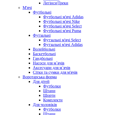
Легінси|Треки
М'ячі
Футбольні
Футбольні м'ячі Adidas
Футбольні м'ячі Nike
Футбольні м'ячі Select
Футбольні м'ячі Puma
Футзальні
Футзальні м'ячі Select
Футзальні м'ячі Adidas
Волейбольні
Баскетбольні
Гандбольні
Насоси для м`ячів
Аксесуари для м`ячів
Сітки та сумки для м'ячів
Воротарська форма
Для дітей
Футболки
Штани
Шорти
Комплекти
Для чоловіків
Футболки
Штани