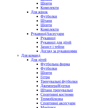
Шорти
Комплекти
Для жінок
Футболки
Штани
Шорти
Комплекти
Рукавиці|Аксесуари
Рукавиці
Рукавиці для дітей
Захист і тейпи
Догляд за рукавицями
Для команд
Для дітей
Футбольна форма
Футболки
Шорти
Гетри
Тренувальні футболки
Джемпера|Куртки
Штани тренувальні
Спортивні костюми
Термобілизна
Спортивні аксесуари
Манішки