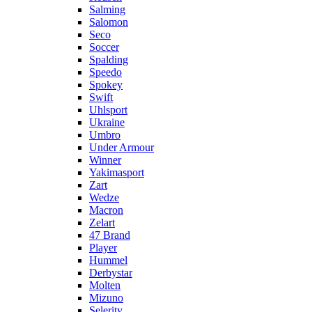
Salming
Salomon
Seco
Soccer
Spalding
Speedo
Spokey
Swift
Uhlsport
Ukraine
Umbro
Under Armour
Winner
Yakimasport
Zart
Wedze
Macron
Zelart
47 Brand
Player
Hummel
Derbystar
Molten
Mizuno
Selerity