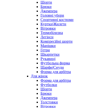
Шорти
Брюки
Джемпера
Головні убори
Спортивні костюми
Куртки|Жилети
Вітровки
Термобілизна
Легінси
Компресійні шорти
Манішки
Гетри
Шкарпетки
Рукавиці
Футбольна форма
Шарфи|Снуди
Форма для арбітра
Для жінок
Форма для арбітра
Футболки
Шорти
Брюки
Джемпера
Толстовки
Вітровки