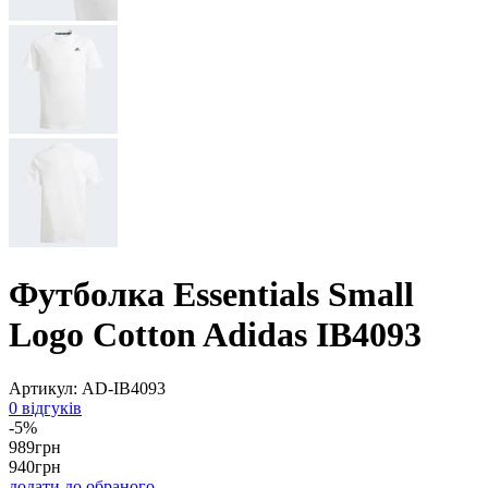
Футболка Essentials Small
Logo Cotton Adidas IB4093
Артикул:
AD-IB4093
0 відгуків
-5%
989
грн
940
грн
додати до обраного