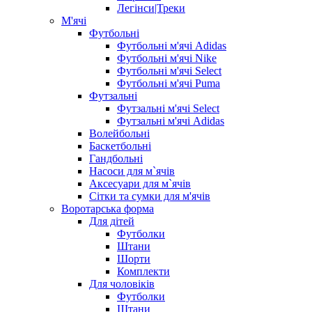
Легінси|Треки
М'ячі
Футбольні
Футбольні м'ячі Adidas
Футбольні м'ячі Nike
Футбольні м'ячі Select
Футбольні м'ячі Puma
Футзальні
Футзальні м'ячі Select
Футзальні м'ячі Adidas
Волейбольні
Баскетбольні
Гандбольні
Насоси для м`ячів
Аксесуари для м`ячів
Сітки та сумки для м'ячів
Воротарська форма
Для дітей
Футболки
Штани
Шорти
Комплекти
Для чоловіків
Футболки
Штани