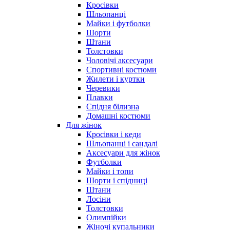
Кросівки
Шльопанці
Майки і футболки
Шорти
Штани
Толстовки
Чоловічі аксесуари
Спортивні костюми
Жилети і куртки
Черевики
Плавки
Спідня білизна
Домашні костюми
Для жінок
Кросівки і кеди
Шльопанці і сандалі
Аксесуари для жінок
Футболки
Майки і топи
Шорти і спідниці
Штани
Лосіни
Толстовки
Олимпійки
Жіночі купальники