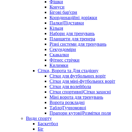
Фішки
Конуси
Бігові бар'єри
Координаційні доріжки
Палки|Підставки
Кільця
Набори для тренувань
Планшети для тренера
Різні системи для тренувань
Секундоміри
Скакалки
Фітнес стрічки
Килимки
Сітки, Ворота та Для стадіону
Сітки для футбольних воріт
Сітки для міні-футбольних воріт
Сітки для волейбола
Сітки спортивні|Cітки захисні
Міні ворота для тренувань
Ворота розкладні
Табло|Гучномовці
Прапори кутові|Розмітки поля
Види спорту
Баскетбол
Біг