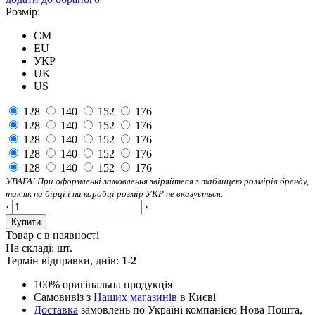
Розмір:
CM
EU
УКР
UK
US
128
140
152
176
128
140
152
176
128
140
152
176
128
140
152
176
128
140
152
176
УВАГА! При оформленні замовлення звіряйтеся з таблицею розмірів бренду,
так як на бірці і на коробці розмір УКР не вказується.
‹
›
Купити
Товар є в наявності
На складі:
шт.
Термін відправки, днів:
1-2
100% оригінальна продукція
Самовивіз з
Наших магазинів
в Києві
Доставка
замовлень по Україні компанією Нова Пошта,