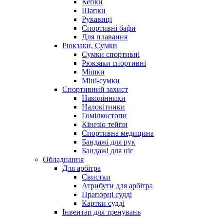
Кепки
Шапки
Рукавиці
Спортивні бафи
Для плавання
Рюкзаки, Сумки
Сумки спортивні
Рюкзаки спортивні
Мішки
Міні-сумки
Спортивний захист
Наколінники
Налокітники
Гомілкостопи
Кінезіо тейпи
Спортивна медицина
Бандажі для рук
Бандажі для ніг
Обладнання
Для арбітра
Свистки
Атрибути для арбітра
Прапорці судді
Картки судді
Інвентар для тренувань