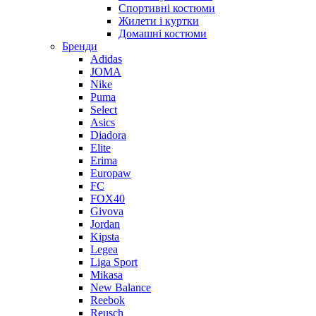
Спортивні костюми
Жилети і куртки
Домашні костюми
Бренди
Adidas
JOMA
Nike
Puma
Select
Asics
Diadora
Elite
Erima
Europaw
FC
FOX40
Givova
Jordan
Kipsta
Legea
Liga Sport
Mikasa
New Balance
Reebok
Reusch