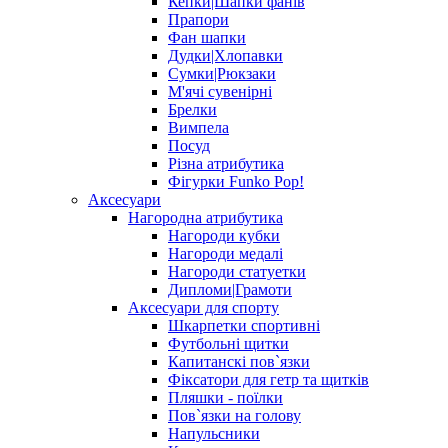
Кепки|Шапки фанів
Прапори
Фан шапки
Дудки|Хлопавки
Сумки|Рюкзаки
М'ячі сувенірні
Брелки
Вимпела
Посуд
Різна атрибутика
Фігурки Funko Pop!
Аксесуари
Нагородна атрибутика
Нагороди кубки
Нагороди медалі
Нагороди статуетки
Дипломи|Грамоти
Аксесуари для спорту
Шкарпетки спортивні
Футбольні щитки
Капитанскі пов`язки
Фіксатори для гетр та щитків
Пляшки - поїлки
Пов`язки на голову
Напульсники