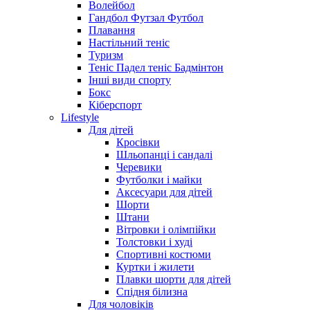
Волейбол
Гандбол Футзал Футбол
Плавання
Настільний теніс
Туризм
Теніс Падел теніс Бадмінтон
Інші види спорту
Бокс
Кіберспорт
Lifestyle
Для дітей
Кросівки
Шльопанці і сандалі
Черевики
Футболки і майки
Аксесуари для дітей
Шорти
Штани
Вітровки і олімпійки
Толстовки і худі
Спортивні костюми
Куртки і жилети
Плавки шорти для дітей
Спідня білизна
Для чоловіків