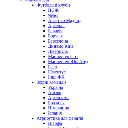
Футбольні клуби
ПСЖ
Челсі
Атлетіко Мадрид
Арсенал
Баварія
Борусія
Барселона
Динамо Київ
Ліверпуль
Манчестер Сіті
Манчестер Юнайтед
Реал
Ювентус
Інші ФК
Збірні команди
Україна
Англія
Аргентина
Бразилія
Німеччина
Іспанія
Атрибутика для фанатів
Шарфи