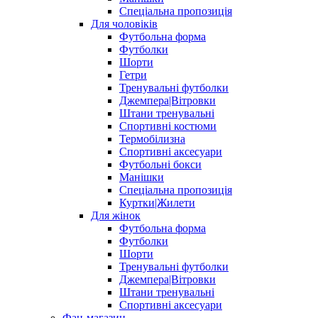
Спеціальна пропозиція
Для чоловіків
Футбольна форма
Футболки
Шорти
Гетри
Тренувальні футболки
Джемпера|Вітровки
Штани тренувальні
Спортивні костюми
Термобілизна
Спортивні аксесуари
Футбольні бокси
Манішки
Спеціальна пропозиція
Куртки|Жилети
Для жінок
Футбольна форма
Футболки
Шорти
Тренувальні футболки
Джемпера|Вітровки
Штани тренувальні
Спортивні аксесуари
Фан-магазин