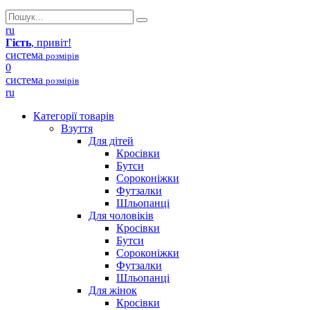
ru
Гість
, привіт!
система
розмірів
0
система
розмірів
ru
Категорії товарів
Взуття
Для дітей
Кросівки
Бутси
Сороконіжки
Футзалки
Шльопанці
Для чоловіків
Кросівки
Бутси
Сороконіжки
Футзалки
Шльопанці
Для жінок
Кросівки