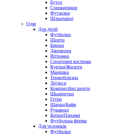
Бутси
Сороконіжки
Футзалки
Шльопанці
Одяг
Для дітей
Футболки
Шорти
Брюки
Джемпера
Вітровки
Спортивні костюми
Куртки|Жилети
Манішки
Термобілизна
Легінси
Компресійні шорти
Шкарпетки
Гетри
Шапки|Бафи
Рукавиці
Кепки|Панами
Футбольна форма
Для чоловіків
Футболки