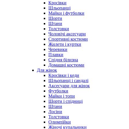
Кросівки
Шльопанці
Майки і футболки
Шорти
Штани
Толстовки
Чоловічі аксесуари
Спортивні костюми
Жилети і куртки
Черевики
Плавки
Спідня білизна
Домашні костюми
Для жінок
Кросівки і кеди
Шльопанці і сандалі
Аксесуари для жінок
Футболки
Майки і топи
Шорти і спідниці
Штани
Лосіни
Толстовки
Олимпійки
Жіночі купальники