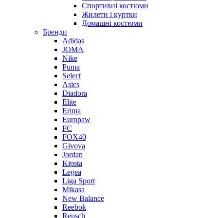
Спортивні костюми
Жилети і куртки
Домашні костюми
Бренди
Adidas
JOMA
Nike
Puma
Select
Asics
Diadora
Elite
Erima
Europaw
FC
FOX40
Givova
Jordan
Kipsta
Legea
Liga Sport
Mikasa
New Balance
Reebok
Reusch