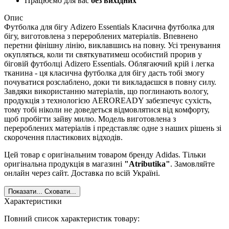
Працюємо для вас
без вихідних
Опис
Футболка для бігу Adizero Essentials Класична футболка для
бігу, виготовлена з перероблених матеріалів. Впевнено
перетни фінішну лінію, виклавшись на повну. Усі тренування
окупляться, коли ти святкуватимеш особистий прорив у
біговій футболці Adizero Essentials. Облягаючий крій і легка
тканина - ця класична футболка для бігу дасть тобі змогу
почуватися розслаблено, доки ти викладаєшся в повну силу.
Завдяки використанню матеріалів, що поглинають вологу,
продукція з технологією AEROREADY забезпечує сухість,
тому тобі ніколи не доведеться відмовлятися від комфорту,
щоб пробігти зайву милю. Модель виготовлена з
перероблених матеріалів і представляє одне з наших рішень зі
скорочення пластикових відходів.
Цей товар є оригінальним товаром бренду Adidas. Тільки
оригінальна продукція в магазині
"Atributika"
. Замовляйте
онлайн через сайт. Доставка по всій Україні.
Показати...
Сховати...
Характеристики
Повний список характеристик товару: