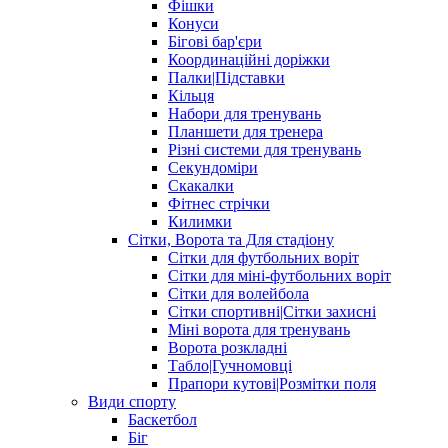
Фішки
Конуси
Бігові бар'єри
Координаційні доріжки
Палки|Підставки
Кільця
Набори для тренувань
Планшети для тренера
Різні системи для тренувань
Секундоміри
Скакалки
Фітнес стрічки
Килимки
Сітки, Ворота та Для стадіону
Сітки для футбольних воріт
Сітки для міні-футбольних воріт
Сітки для волейбола
Сітки спортивні|Cітки захисні
Міні ворота для тренувань
Ворота розкладні
Табло|Гучномовці
Прапори кутові|Розмітки поля
Види спорту
Баскетбол
Біг