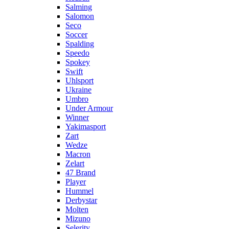
Salming
Salomon
Seco
Soccer
Spalding
Speedo
Spokey
Swift
Uhlsport
Ukraine
Umbro
Under Armour
Winner
Yakimasport
Zart
Wedze
Macron
Zelart
47 Brand
Player
Hummel
Derbystar
Molten
Mizuno
Selerity