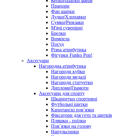
Кепки|Шапки фанів
Прапори
Фан шапки
Дудки|Хлопавки
Сумки|Рюкзаки
М'ячі сувенірні
Брелки
Вимпела
Посуд
Різна атрибутика
Фігурки Funko Pop!
Аксесуари
Нагородна атрибутика
Нагороди кубки
Нагороди медалі
Нагороди статуетки
Дипломи|Грамоти
Аксесуари для спорту
Шкарпетки спортивні
Футбольні щитки
Капитанскі пов`язки
Фіксатори для гетр та щитків
Пляшки - поїлки
Пов`язки на голову
Напульсники