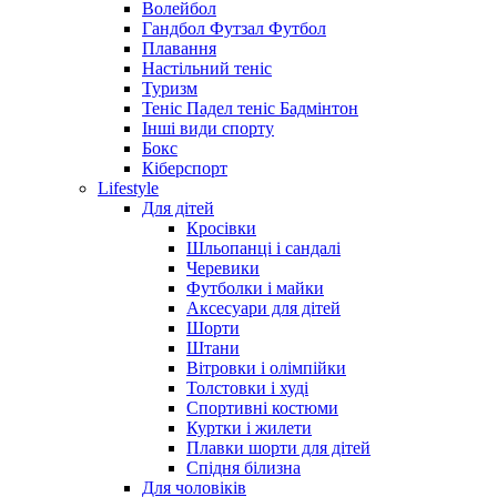
Волейбол
Гандбол Футзал Футбол
Плавання
Настільний теніс
Туризм
Теніс Падел теніс Бадмінтон
Інші види спорту
Бокс
Кіберспорт
Lifestyle
Для дітей
Кросівки
Шльопанці і сандалі
Черевики
Футболки і майки
Аксесуари для дітей
Шорти
Штани
Вітровки і олімпійки
Толстовки і худі
Спортивні костюми
Куртки і жилети
Плавки шорти для дітей
Спідня білизна
Для чоловіків