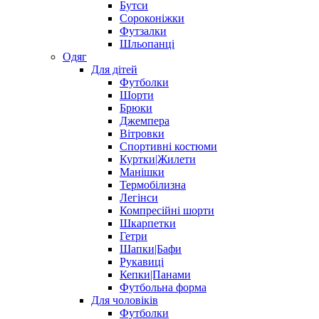
Бутси
Сороконіжки
Футзалки
Шльопанці
Одяг
Для дітей
Футболки
Шорти
Брюки
Джемпера
Вітровки
Спортивні костюми
Куртки|Жилети
Манішки
Термобілизна
Легінси
Компресійні шорти
Шкарпетки
Гетри
Шапки|Бафи
Рукавиці
Кепки|Панами
Футбольна форма
Для чоловіків
Футболки