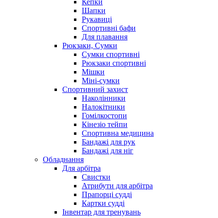
Кепки
Шапки
Рукавиці
Спортивні бафи
Для плавання
Рюкзаки, Сумки
Сумки спортивні
Рюкзаки спортивні
Мішки
Міні-сумки
Спортивний захист
Наколінники
Налокітники
Гомілкостопи
Кінезіо тейпи
Спортивна медицина
Бандажі для рук
Бандажі для ніг
Обладнання
Для арбітра
Свистки
Атрибути для арбітра
Прапорці судді
Картки судді
Інвентар для тренувань