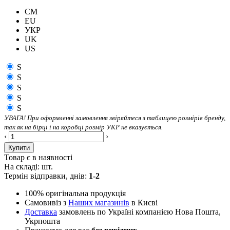
CM
EU
УКР
UK
US
S
S
S
S
S
УВАГА! При оформленні замовлення звіряйтеся з таблицею розмірів бренду,
так як на бірці і на коробці розмір УКР не вказується.
‹
›
Купити
Товар є в наявності
На складі:
шт.
Термін відправки, днів:
1-2
100% оригінальна продукція
Самовивіз з
Наших магазинів
в Києві
Доставка
замовлень по Україні компанією Нова Пошта,
Укрпошта