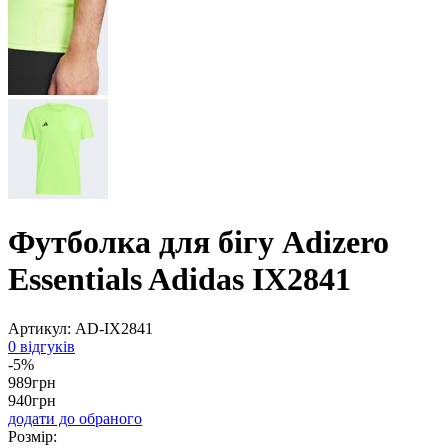
Футболка для бігу Adizero
Essentials Adidas IX2841
Артикул:
AD-IX2841
0 відгуків
-5%
989
грн
940
грн
додати до обраного
Розмір: