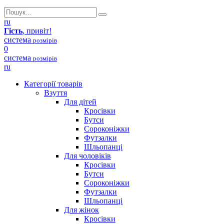
ru
Гість
, привіт!
система
розмірів
0
система
розмірів
ru
Категорії товарів
Взуття
Для дітей
Кросівки
Бутси
Сороконіжки
Футзалки
Шльопанці
Для чоловіків
Кросівки
Бутси
Сороконіжки
Футзалки
Шльопанці
Для жінок
Кросівки