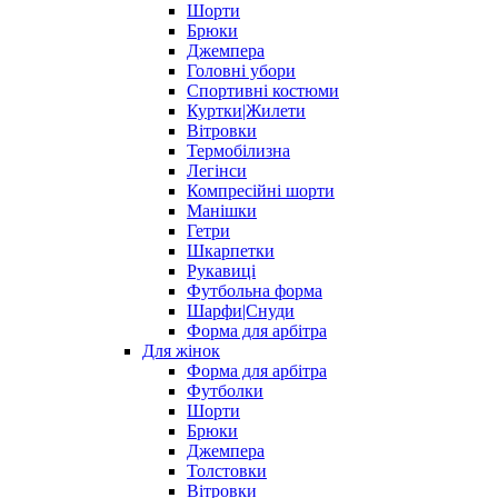
Шорти
Брюки
Джемпера
Головні убори
Спортивні костюми
Куртки|Жилети
Вітровки
Термобілизна
Легінси
Компресійні шорти
Манішки
Гетри
Шкарпетки
Рукавиці
Футбольна форма
Шарфи|Снуди
Форма для арбітра
Для жінок
Форма для арбітра
Футболки
Шорти
Брюки
Джемпера
Толстовки
Вітровки