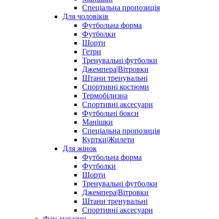
Спеціальна пропозиція
Для чоловіків
Футбольна форма
Футболки
Шорти
Гетри
Тренувальні футболки
Джемпера|Вітровки
Штани тренувальні
Спортивні костюми
Термобілизна
Спортивні аксесуари
Футбольні бокси
Манішки
Спеціальна пропозиція
Куртки|Жилети
Для жінок
Футбольна форма
Футболки
Шорти
Тренувальні футболки
Джемпера|Вітровки
Штани тренувальні
Спортивні аксесуари
Фан-магазин