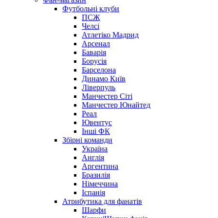
Футбольні клуби
ПСЖ
Челсі
Атлетіко Мадрид
Арсенал
Баварія
Борусія
Барселона
Динамо Київ
Ліверпуль
Манчестер Сіті
Манчестер Юнайтед
Реал
Ювентус
Інші ФК
Збірні команди
Україна
Англія
Аргентина
Бразилія
Німеччина
Іспанія
Атрибутика для фанатів
Шарфи