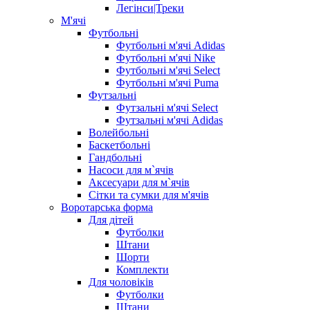
Легінси|Треки
М'ячі
Футбольні
Футбольні м'ячі Adidas
Футбольні м'ячі Nike
Футбольні м'ячі Select
Футбольні м'ячі Puma
Футзальні
Футзальні м'ячі Select
Футзальні м'ячі Adidas
Волейбольні
Баскетбольні
Гандбольні
Насоси для м`ячів
Аксесуари для м`ячів
Сітки та сумки для м'ячів
Воротарська форма
Для дітей
Футболки
Штани
Шорти
Комплекти
Для чоловіків
Футболки
Штани