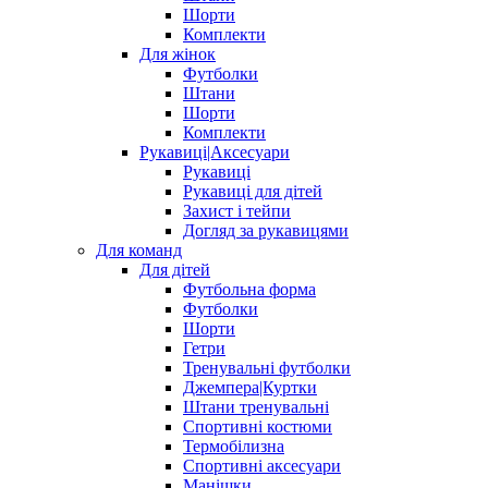
Шорти
Комплекти
Для жінок
Футболки
Штани
Шорти
Комплекти
Рукавиці|Аксесуари
Рукавиці
Рукавиці для дітей
Захист і тейпи
Догляд за рукавицями
Для команд
Для дітей
Футбольна форма
Футболки
Шорти
Гетри
Тренувальні футболки
Джемпера|Куртки
Штани тренувальні
Спортивні костюми
Термобілизна
Спортивні аксесуари
Манішки