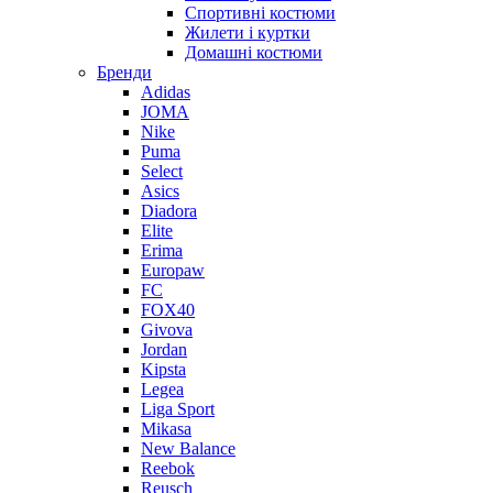
Спортивні костюми
Жилети і куртки
Домашні костюми
Бренди
Adidas
JOMA
Nike
Puma
Select
Asics
Diadora
Elite
Erima
Europaw
FC
FOX40
Givova
Jordan
Kipsta
Legea
Liga Sport
Mikasa
New Balance
Reebok
Reusch