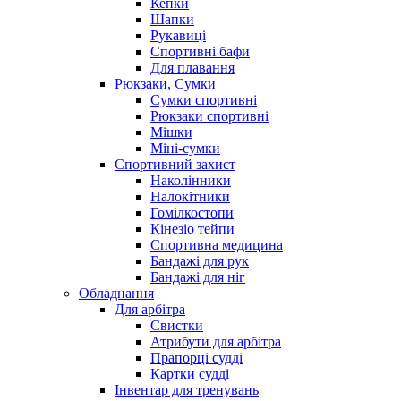
Кепки
Шапки
Рукавиці
Спортивні бафи
Для плавання
Рюкзаки, Сумки
Сумки спортивні
Рюкзаки спортивні
Мішки
Міні-сумки
Спортивний захист
Наколінники
Налокітники
Гомілкостопи
Кінезіо тейпи
Спортивна медицина
Бандажі для рук
Бандажі для ніг
Обладнання
Для арбітра
Свистки
Атрибути для арбітра
Прапорці судді
Картки судді
Інвентар для тренувань