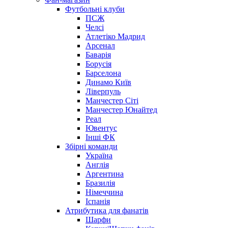
Футбольні клуби
ПСЖ
Челсі
Атлетіко Мадрид
Арсенал
Баварія
Борусія
Барселона
Динамо Київ
Ліверпуль
Манчестер Сіті
Манчестер Юнайтед
Реал
Ювентус
Інші ФК
Збірні команди
Україна
Англія
Аргентина
Бразилія
Німеччина
Іспанія
Атрибутика для фанатів
Шарфи