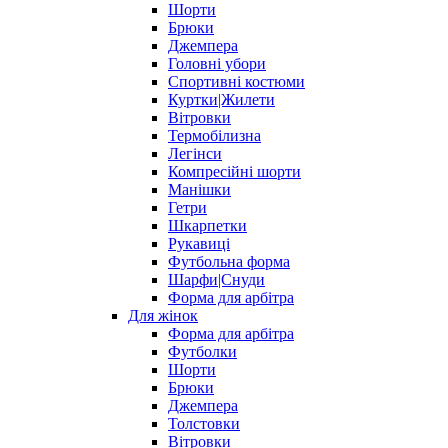
Шорти
Брюки
Джемпера
Головні убори
Спортивні костюми
Куртки|Жилети
Вітровки
Термобілизна
Легінси
Компресійні шорти
Манішки
Гетри
Шкарпетки
Рукавиці
Футбольна форма
Шарфи|Снуди
Форма для арбітра
Для жінок
Форма для арбітра
Футболки
Шорти
Брюки
Джемпера
Толстовки
Вітровки