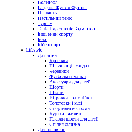
Волейбол
Гандбол Футзал Футбол
Плавання
Настільний теніс
Туризм
Теніс Падел теніс Бадмінтон
Інші види спорту
Бокс
Кіберспорт
Lifestyle
Для дітей
Кросівки
Шльопанці і сандалі
Черевики
Футболки і майки
Аксесуари для дітей
Шорти
Штани
Вітровки і олімпійки
Толстовки і худі
Спортивні костюми
Куртки і жилети
Плавки шорти для дітей
Спідня білизна
Для чоловіків