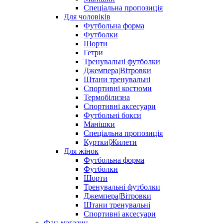
Спеціальна пропозиція
Для чоловіків
Футбольна форма
Футболки
Шорти
Гетри
Тренувальні футболки
Джемпера|Вітровки
Штани тренувальні
Спортивні костюми
Термобілизна
Спортивні аксесуари
Футбольні бокси
Манішки
Спеціальна пропозиція
Куртки|Жилети
Для жінок
Футбольна форма
Футболки
Шорти
Тренувальні футболки
Джемпера|Вітровки
Штани тренувальні
Спортивні аксесуари
Фан-магазин