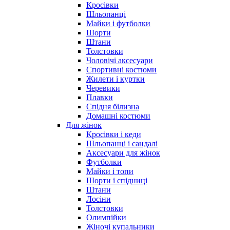
Кросівки
Шльопанці
Майки і футболки
Шорти
Штани
Толстовки
Чоловічі аксесуари
Спортивні костюми
Жилети і куртки
Черевики
Плавки
Спідня білизна
Домашні костюми
Для жінок
Кросівки і кеди
Шльопанці і сандалі
Аксесуари для жінок
Футболки
Майки і топи
Шорти і спідниці
Штани
Лосіни
Толстовки
Олимпійки
Жіночі купальники