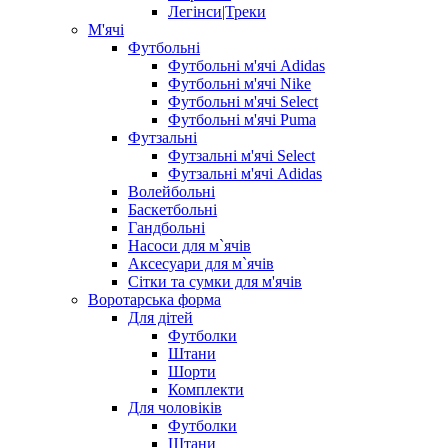
Легінси|Треки
М'ячі
Футбольні
Футбольні м'ячі Adidas
Футбольні м'ячі Nike
Футбольні м'ячі Select
Футбольні м'ячі Puma
Футзальні
Футзальні м'ячі Select
Футзальні м'ячі Adidas
Волейбольні
Баскетбольні
Гандбольні
Насоси для м`ячів
Аксесуари для м`ячів
Сітки та сумки для м'ячів
Воротарська форма
Для дітей
Футболки
Штани
Шорти
Комплекти
Для чоловіків
Футболки
Штани