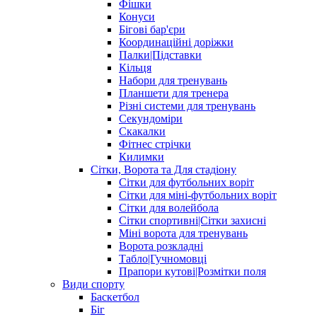
Фішки
Конуси
Бігові бар'єри
Координаційні доріжки
Палки|Підставки
Кільця
Набори для тренувань
Планшети для тренера
Різні системи для тренувань
Секундоміри
Скакалки
Фітнес стрічки
Килимки
Сітки, Ворота та Для стадіону
Сітки для футбольних воріт
Сітки для міні-футбольних воріт
Сітки для волейбола
Сітки спортивні|Cітки захисні
Міні ворота для тренувань
Ворота розкладні
Табло|Гучномовці
Прапори кутові|Розмітки поля
Види спорту
Баскетбол
Біг