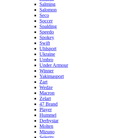
Salming
Salomon
Seco
Soccer
Spalding
Speedo
Spokey
Swift
Uhlsport
Ukraine
Umbro
Under Armour
Winner
Yakimasport
Zart
Wedze
Macron
Zelart
47 Brand
Player
Hummel
Derbystar
Molten
Mizuno
Selerity