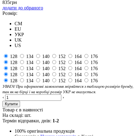
835
грн
додати до обраного
Розмір:
CM
EU
УКР
UK
US
128
134
140
152
164
176
128
134
140
152
164
176
128
134
140
152
164
176
128
134
140
152
164
176
128
134
140
152
164
176
УВАГА! При оформленні замовлення звіряйтеся з таблицею розмірів бренду,
так як на бірці і на коробці розмір УКР не вказується.
‹
›
Купити
Товар є в наявності
На складі:
шт.
Термін відправки, днів:
1-2
100% оригінальна продукція