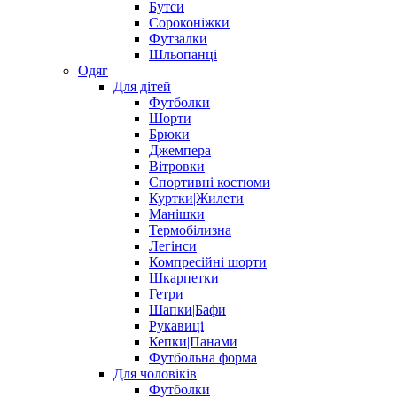
Бутси
Сороконіжки
Футзалки
Шльопанці
Одяг
Для дітей
Футболки
Шорти
Брюки
Джемпера
Вітровки
Спортивні костюми
Куртки|Жилети
Манішки
Термобілизна
Легінси
Компресійні шорти
Шкарпетки
Гетри
Шапки|Бафи
Рукавиці
Кепки|Панами
Футбольна форма
Для чоловіків
Футболки