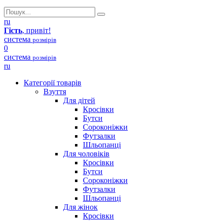
ru
Гість
, привіт!
система
розмірів
0
система
розмірів
ru
Категорії товарів
Взуття
Для дітей
Кросівки
Бутси
Сороконіжки
Футзалки
Шльопанці
Для чоловіків
Кросівки
Бутси
Сороконіжки
Футзалки
Шльопанці
Для жінок
Кросівки