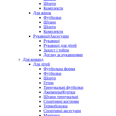
Шорти
Комплекти
Для жінок
Футболки
Штани
Шорти
Комплекти
Рукавиці|Аксесуари
Рукавиці
Рукавиці для дітей
Захист і тейпи
Догляд за рукавицями
Для команд
Для дітей
Футбольна форма
Футболки
Шорти
Гетри
Тренувальні футболки
Джемпера|Куртки
Штани тренувальні
Спортивні костюми
Термобілизна
Спортивні аксесуари
Манішки