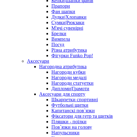
Кепки|Шапки фанів
Прапори
Фан шапки
Дудки|Хлопавки
Сумки|Рюкзаки
М'ячі сувенірні
Брелки
Вимпела
Посуд
Різна атрибутика
Фігурки Funko Pop!
Аксесуари
Нагородна атрибутика
Нагороди кубки
Нагороди медалі
Нагороди статуетки
Дипломи|Грамоти
Аксесуари для спорту
Шкарпетки спортивні
Футбольні щитки
Капитанскі пов`язки
Фіксатори для гетр та щитків
Пляшки - поїлки
Пов`язки на голову
Напульсники