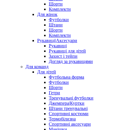
Шорти
Комплекти
Для жінок
Футболки
Штани
Шорти
Комплекти
Рукавиці|Аксесуари
Рукавиці
Рукавиці для дітей
Захист і тейпи
Догляд за рукавицями
Для команд
Для дітей
Футбольна форма
Футболки
Шорти
Гетри
Тренувальні футболки
Джемпера|Куртки
Штани тренувальні
Спортивні костюми
Термобілизна
Спортивні аксесуари
Манішки