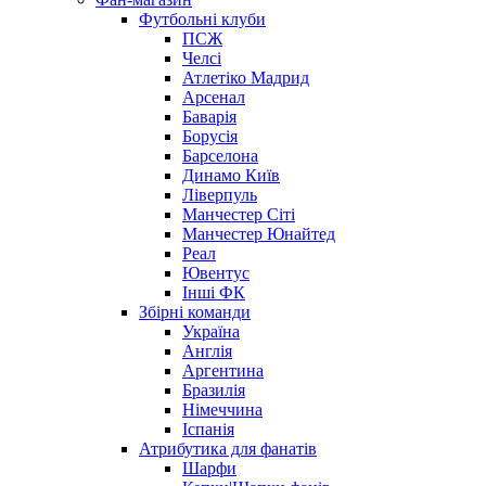
Футбольні клуби
ПСЖ
Челсі
Атлетіко Мадрид
Арсенал
Баварія
Борусія
Барселона
Динамо Київ
Ліверпуль
Манчестер Сіті
Манчестер Юнайтед
Реал
Ювентус
Інші ФК
Збірні команди
Україна
Англія
Аргентина
Бразилія
Німеччина
Іспанія
Атрибутика для фанатів
Шарфи