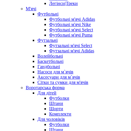
Легінси|Треки
М'ячі
Футбольні
Футбольні м'ячі Adidas
Футбольні м'ячі Nike
Футбольні м'ячі Select
Футбольні м'ячі Puma
Футзальні
Футзальні м'ячі Select
Футзальні м'ячі Adidas
Волейбольні
Баскетбольні
Гандбольні
Насоси для м`ячів
Аксесуари для м`ячів
Сітки та сумки для м'ячів
Воротарська форма
Для дітей
Футболки
Штани
Шорти
Комплекти
Для чоловіків
Футболки
Штани