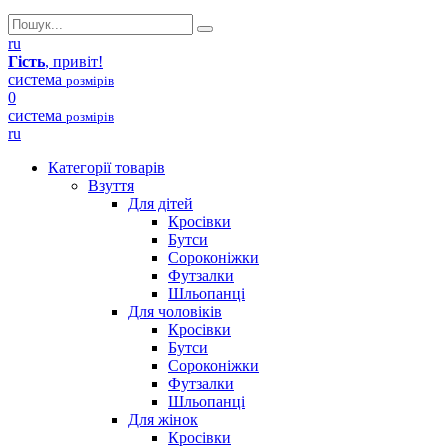
ru
Гість
, привіт!
система
розмірів
0
система
розмірів
ru
Категорії товарів
Взуття
Для дітей
Кросівки
Бутси
Сороконіжки
Футзалки
Шльопанці
Для чоловіків
Кросівки
Бутси
Сороконіжки
Футзалки
Шльопанці
Для жінок
Кросівки