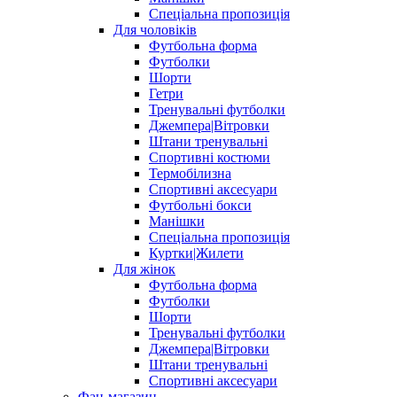
Спеціальна пропозиція
Для чоловіків
Футбольна форма
Футболки
Шорти
Гетри
Тренувальні футболки
Джемпера|Вітровки
Штани тренувальні
Спортивні костюми
Термобілизна
Спортивні аксесуари
Футбольні бокси
Манішки
Спеціальна пропозиція
Куртки|Жилети
Для жінок
Футбольна форма
Футболки
Шорти
Тренувальні футболки
Джемпера|Вітровки
Штани тренувальні
Спортивні аксесуари
Фан-магазин