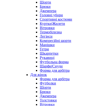
Шорти
Брюки
Джемпера
Головні убори
Спортивні костюми
Куртки|Жилети
Вітровки
Термобілизна
Легінси
Компресійні шорти
Манішки
Гетри
Шкарпетки
Рукавиці
Футбольна форма
Шарфи|Снуди
Форма для арбітра
Для жінок
Форма для арбітра
Футболки
Шорти
Брюки
Джемпера
Толстовки
Вітровки