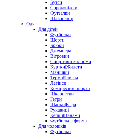
Бутси
Сороконіжки
Футзалки
Шльопанці
Одяг
Для дітей
Футболки
Шорти
Брюки
Джемпера
Вітровки
Спортивні костюми
Куртки|Жилети
Манішки
Термобілизна
Легінси
Компресійні шорти
Шкарпетки
Гетри
Шапки|Бафи
Рукавиці
Кепки|Панами
Футбольна форма
Для чоловіків
Футболки