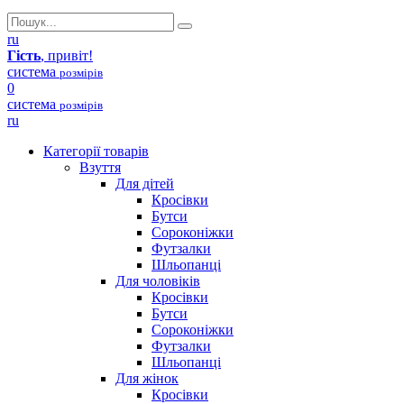
ru
Гість
, привіт!
система
розмірів
0
система
розмірів
ru
Категорії товарів
Взуття
Для дітей
Кросівки
Бутси
Сороконіжки
Футзалки
Шльопанці
Для чоловіків
Кросівки
Бутси
Сороконіжки
Футзалки
Шльопанці
Для жінок
Кросівки