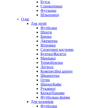
Бутси
Сороконіжки
Футзалки
Шльопанці
Одяг
Для дітей
Футболки
Шорти
Брюки
Джемпера
Вітровки
Спортивні костюми
Куртки|Жилети
Манішки
Термобілизна
Легінси
Компресійні шорти
Шкарпетки
Гетри
Шапки|Бафи
Рукавиці
Кепки|Панами
Футбольна форма
Для чоловіків
Футболки