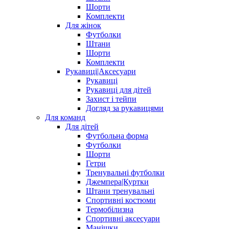
Шорти
Комплекти
Для жінок
Футболки
Штани
Шорти
Комплекти
Рукавиці|Аксесуари
Рукавиці
Рукавиці для дітей
Захист і тейпи
Догляд за рукавицями
Для команд
Для дітей
Футбольна форма
Футболки
Шорти
Гетри
Тренувальні футболки
Джемпера|Куртки
Штани тренувальні
Спортивні костюми
Термобілизна
Спортивні аксесуари
Манішки