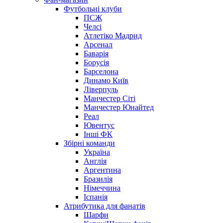
Футбольні клуби
ПСЖ
Челсі
Атлетіко Мадрид
Арсенал
Баварія
Борусія
Барселона
Динамо Київ
Ліверпуль
Манчестер Сіті
Манчестер Юнайтед
Реал
Ювентус
Інші ФК
Збірні команди
Україна
Англія
Аргентина
Бразилія
Німеччина
Іспанія
Атрибутика для фанатів
Шарфи