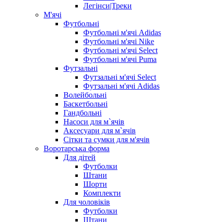
Легінси|Треки
М'ячі
Футбольні
Футбольні м'ячі Adidas
Футбольні м'ячі Nike
Футбольні м'ячі Select
Футбольні м'ячі Puma
Футзальні
Футзальні м'ячі Select
Футзальні м'ячі Adidas
Волейбольні
Баскетбольні
Гандбольні
Насоси для м`ячів
Аксесуари для м`ячів
Сітки та сумки для м'ячів
Воротарська форма
Для дітей
Футболки
Штани
Шорти
Комплекти
Для чоловіків
Футболки
Штани