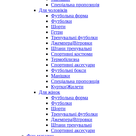
Спеціальна пропозиція
Для чоловіків
Футбольна форма
Футболки
Шорти
Гетри
Тренувальні футболки
Джемпера|Вітровки
Штани тренувальні
Спортивні костюми
Термобілизна
Спортивні аксесуари
Футбольні бокси
Манішки
Спеціальна пропозиція
Куртки|Жилети
Для жінок
Футбольна форма
Футболки
Шорти
Тренувальні футболки
Джемпера|Вітровки
Штани тренувальні
Спортивні аксесуари
Фан-магазин