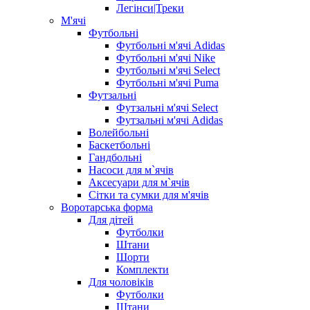
Легінси|Треки
М'ячі
Футбольні
Футбольні м'ячі Adidas
Футбольні м'ячі Nike
Футбольні м'ячі Select
Футбольні м'ячі Puma
Футзальні
Футзальні м'ячі Select
Футзальні м'ячі Adidas
Волейбольні
Баскетбольні
Гандбольні
Насоси для м`ячів
Аксесуари для м`ячів
Сітки та сумки для м'ячів
Воротарська форма
Для дітей
Футболки
Штани
Шорти
Комплекти
Для чоловіків
Футболки
Штани