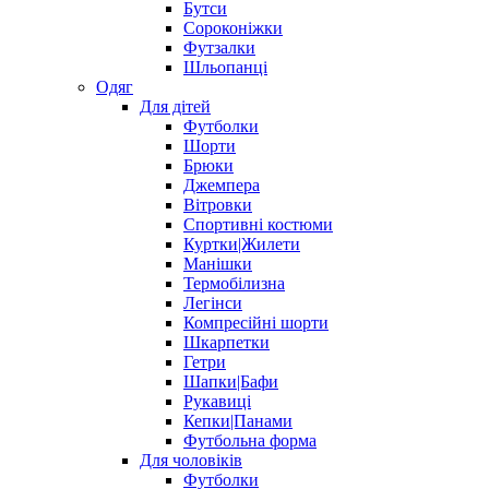
Бутси
Сороконіжки
Футзалки
Шльопанці
Одяг
Для дітей
Футболки
Шорти
Брюки
Джемпера
Вітровки
Спортивні костюми
Куртки|Жилети
Манішки
Термобілизна
Легінси
Компресійні шорти
Шкарпетки
Гетри
Шапки|Бафи
Рукавиці
Кепки|Панами
Футбольна форма
Для чоловіків
Футболки