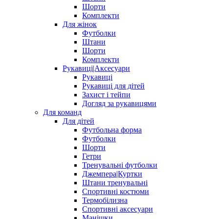
Шорти
Комплекти
Для жінок
Футболки
Штани
Шорти
Комплекти
Рукавиці|Аксесуари
Рукавиці
Рукавиці для дітей
Захист і тейпи
Догляд за рукавицями
Для команд
Для дітей
Футбольна форма
Футболки
Шорти
Гетри
Тренувальні футболки
Джемпера|Куртки
Штани тренувальні
Спортивні костюми
Термобілизна
Спортивні аксесуари
Манішки