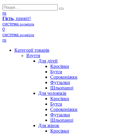
ru
Гість
, привіт!
система
розмірів
0
система
розмірів
ru
Категорії товарів
Взуття
Для дітей
Кросівки
Бутси
Сороконіжки
Футзалки
Шльопанці
Для чоловіків
Кросівки
Бутси
Сороконіжки
Футзалки
Шльопанці
Для жінок
Кросівки