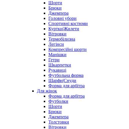
Шорти
Брюки
Джемпера
Головні убори
Спортивні костюми
Куртки|Жилети
Вітровки
Термобілизна
Легінси
Компресійні шорти
Манішки
Гетри
Шкарпетки
Рукавиці
Футбольна форма
Шарфи|Снуди
Форма для арбітра
Для жінок
Форма для арбітра
Футболки
Шорти
Брюки
Джемпера
Толстовки
Вітровки