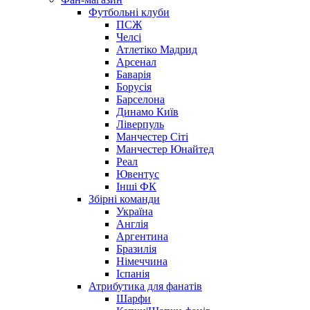
Футбольні клуби
ПСЖ
Челсі
Атлетіко Мадрид
Арсенал
Баварія
Борусія
Барселона
Динамо Київ
Ліверпуль
Манчестер Сіті
Манчестер Юнайтед
Реал
Ювентус
Інші ФК
Збірні команди
Україна
Англія
Аргентина
Бразилія
Німеччина
Іспанія
Атрибутика для фанатів
Шарфи