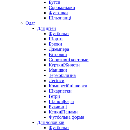
Бутси
Сороконіжки
Футзалки
Шльопанці
Одяг
Для дітей
Футболки
Шорти
Брюки
Джемпера
Вітровки
Спортивні костюми
Куртки|Жилети
Манішки
Термобілизна
Легінси
Компресійні шорти
Шкарпетки
Гетри
Шапки|Бафи
Рукавиці
Кепки|Панами
Футбольна форма
Для чоловіків
Футболки