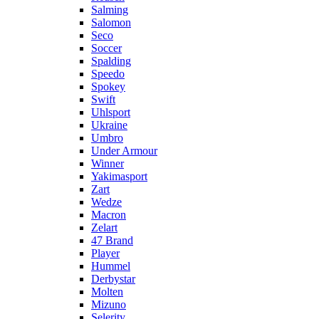
Salming
Salomon
Seco
Soccer
Spalding
Speedo
Spokey
Swift
Uhlsport
Ukraine
Umbro
Under Armour
Winner
Yakimasport
Zart
Wedze
Macron
Zelart
47 Brand
Player
Hummel
Derbystar
Molten
Mizuno
Selerity