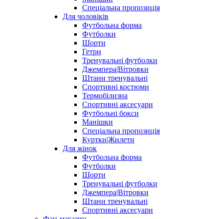
Спеціальна пропозиція
Для чоловіків
Футбольна форма
Футболки
Шорти
Гетри
Тренувальні футболки
Джемпера|Вітровки
Штани тренувальні
Спортивні костюми
Термобілизна
Спортивні аксесуари
Футбольні бокси
Манішки
Спеціальна пропозиція
Куртки|Жилети
Для жінок
Футбольна форма
Футболки
Шорти
Тренувальні футболки
Джемпера|Вітровки
Штани тренувальні
Спортивні аксесуари
Фан-магазин