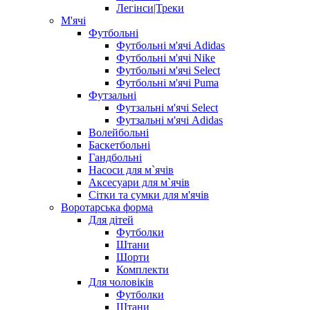
Легінси|Треки
М'ячі
Футбольні
Футбольні м'ячі Adidas
Футбольні м'ячі Nike
Футбольні м'ячі Select
Футбольні м'ячі Puma
Футзальні
Футзальні м'ячі Select
Футзальні м'ячі Adidas
Волейбольні
Баскетбольні
Гандбольні
Насоси для м`ячів
Аксесуари для м`ячів
Сітки та сумки для м'ячів
Воротарська форма
Для дітей
Футболки
Штани
Шорти
Комплекти
Для чоловіків
Футболки
Штани