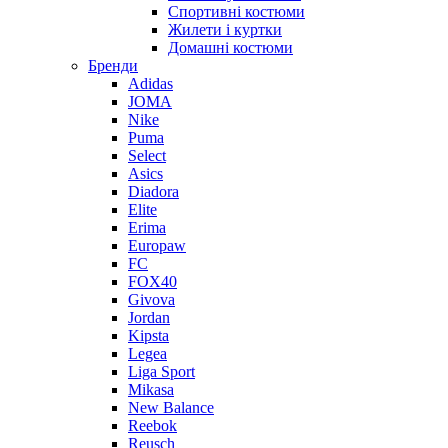
Спортивні костюми
Жилети і куртки
Домашні костюми
Бренди
Adidas
JOMA
Nike
Puma
Select
Asics
Diadora
Elite
Erima
Europaw
FC
FOX40
Givova
Jordan
Kipsta
Legea
Liga Sport
Mikasa
New Balance
Reebok
Reusch