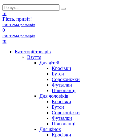
ru
Гість
, привіт!
система
розмірів
0
система
розмірів
ru
Категорії товарів
Взуття
Для дітей
Кросівки
Бутси
Сороконіжки
Футзалки
Шльопанці
Для чоловіків
Кросівки
Бутси
Сороконіжки
Футзалки
Шльопанці
Для жінок
Кросівки