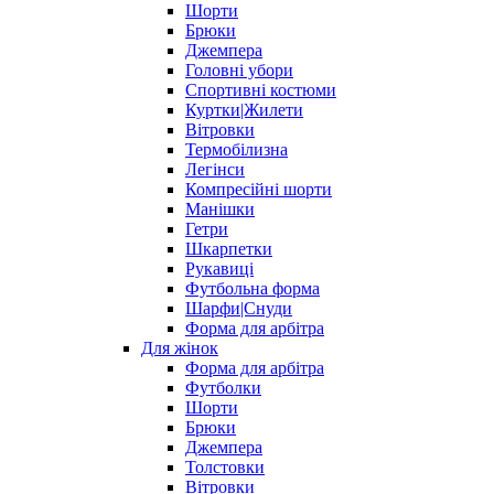
Шорти
Брюки
Джемпера
Головні убори
Спортивні костюми
Куртки|Жилети
Вітровки
Термобілизна
Легінси
Компресійні шорти
Манішки
Гетри
Шкарпетки
Рукавиці
Футбольна форма
Шарфи|Снуди
Форма для арбітра
Для жінок
Форма для арбітра
Футболки
Шорти
Брюки
Джемпера
Толстовки
Вітровки