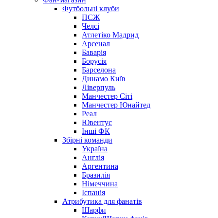
Футбольні клуби
ПСЖ
Челсі
Атлетіко Мадрид
Арсенал
Баварія
Борусія
Барселона
Динамо Київ
Ліверпуль
Манчестер Сіті
Манчестер Юнайтед
Реал
Ювентус
Інші ФК
Збірні команди
Україна
Англія
Аргентина
Бразилія
Німеччина
Іспанія
Атрибутика для фанатів
Шарфи