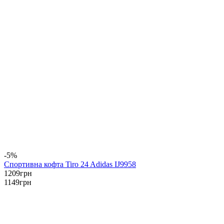
-5%
Спортивна кофта Tiro 24 Adidas IJ9958
1209
грн
1149
грн