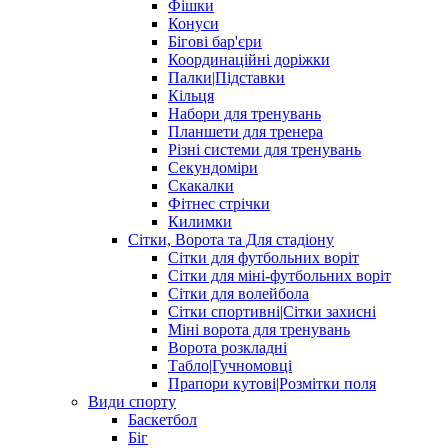
Фішки
Конуси
Бігові бар'єри
Координаційні доріжки
Палки|Підставки
Кільця
Набори для тренувань
Планшети для тренера
Різні системи для тренувань
Секундоміри
Скакалки
Фітнес стрічки
Килимки
Сітки, Ворота та Для стадіону
Сітки для футбольних воріт
Сітки для міні-футбольних воріт
Сітки для волейбола
Сітки спортивні|Cітки захисні
Міні ворота для тренувань
Ворота розкладні
Табло|Гучномовці
Прапори кутові|Розмітки поля
Види спорту
Баскетбол
Біг