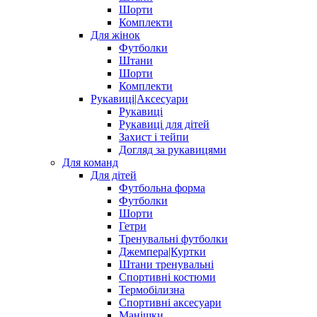
Шорти
Комплекти
Для жінок
Футболки
Штани
Шорти
Комплекти
Рукавиці|Аксесуари
Рукавиці
Рукавиці для дітей
Захист і тейпи
Догляд за рукавицями
Для команд
Для дітей
Футбольна форма
Футболки
Шорти
Гетри
Тренувальні футболки
Джемпера|Куртки
Штани тренувальні
Спортивні костюми
Термобілизна
Спортивні аксесуари
Манішки