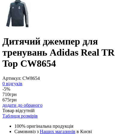
Дитячий джемпер для
тренувань Adidas Real TR
Top CW8654
Артикул:
CW8654
0 відгуків
-5%
710
грн
675
грн
додати до обраного
Товар відсутній
Таблиця розмірів
100% оригінальна продукція
Самовивіз з
Наших магазинів
в Києві