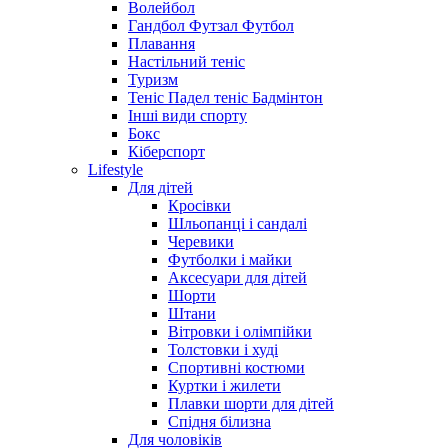
Волейбол
Гандбол Футзал Футбол
Плавання
Настільний теніс
Туризм
Теніс Падел теніс Бадмінтон
Інші види спорту
Бокс
Кіберспорт
Lifestyle
Для дітей
Кросівки
Шльопанці і сандалі
Черевики
Футболки і майки
Аксесуари для дітей
Шорти
Штани
Вітровки і олімпійки
Толстовки і худі
Спортивні костюми
Куртки і жилети
Плавки шорти для дітей
Спідня білизна
Для чоловіків