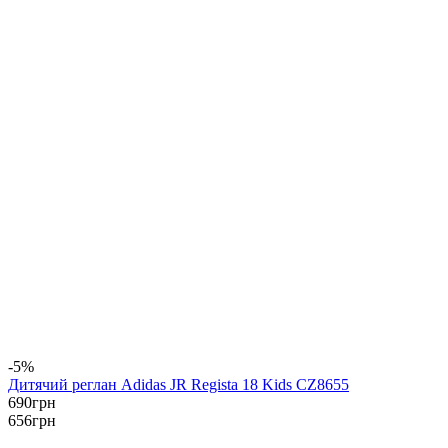
-5%
Дитячий реглан Adidas JR Regista 18 Kids CZ8655
690
грн
656
грн