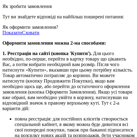
Як зробити замовлення
Тут ви знайдете відповіді на найбільш поширені питання:
Як оформити замовлення?
Показати
Сховати
Оформити замовлення можна 2-ма способами:
1. Реєстрація на сайті (кнопка 'Купити').
Для цього
необхідно, по-перше, перейти в картку товару що цікавить
Вас, а потім вибрати необхідний вам розмір. Після чого
натиснути «Купити», вказавши при цьому потрібну кількість.
Товар автоматично потрапляє до корзини. Ви можете
натиснути (кнопку Продовжити Покупки), якщо вам
необхідно щось ще, або перейти до остаточного оформлення
замовлення (кнопка Оформити Замовлення). Якщо усі товари
вже обрані, вам необхідно увійти в корзину, натиснувши на
відповідний значок в правому верхньому куті. Тут є 2-а
варіанти дій:
повна реєстрація: для постійних клієнтів створюється
спеціальний кабінет, в якому можна буде дивитися всі
свої попередні покупки, також при бажанні підписатися
на розсилку нових акцій та розпродажів, бути учасником