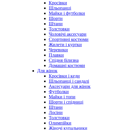
Кросівки
Шльопанці
Майки і футболки
Шорти
Штани
Толстовки
Чоловічі аксесуари
Спортивні костюми
Жилети і куртки
Черевики
Плавки
Спідня білизна
Домашні костюми
Для жінок
Кросівки і кеди
Шльопанці і сандалі
Аксесуари для жінок
Футболки
Майки і топи
Шорти і спідниці
Штани
Лосіни
Толстовки
Олимпійки
Жіночі купальники