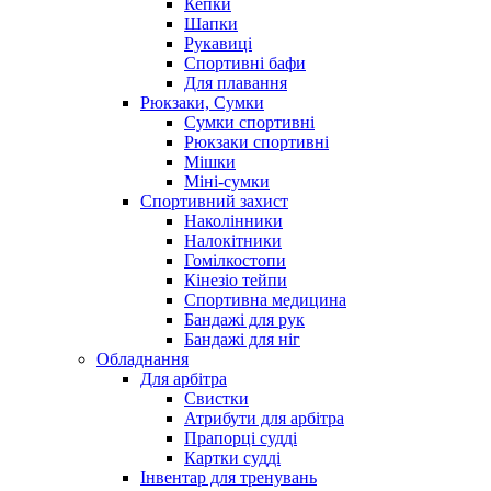
Кепки
Шапки
Рукавиці
Спортивні бафи
Для плавання
Рюкзаки, Сумки
Сумки спортивні
Рюкзаки спортивні
Мішки
Міні-сумки
Спортивний захист
Наколінники
Налокітники
Гомілкостопи
Кінезіо тейпи
Спортивна медицина
Бандажі для рук
Бандажі для ніг
Обладнання
Для арбітра
Свистки
Атрибути для арбітра
Прапорці судді
Картки судді
Інвентар для тренувань