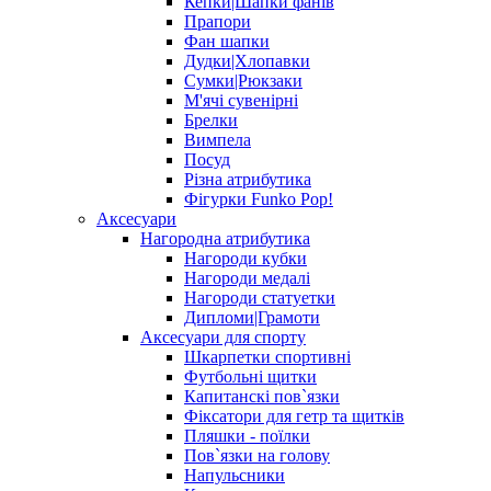
Кепки|Шапки фанів
Прапори
Фан шапки
Дудки|Хлопавки
Сумки|Рюкзаки
М'ячі сувенірні
Брелки
Вимпела
Посуд
Різна атрибутика
Фігурки Funko Pop!
Аксесуари
Нагородна атрибутика
Нагороди кубки
Нагороди медалі
Нагороди статуетки
Дипломи|Грамоти
Аксесуари для спорту
Шкарпетки спортивні
Футбольні щитки
Капитанскі пов`язки
Фіксатори для гетр та щитків
Пляшки - поїлки
Пов`язки на голову
Напульсники