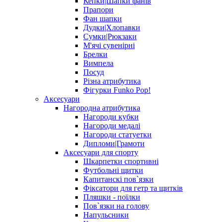
Кепки|Шапки фанів
Прапори
Фан шапки
Дудки|Хлопавки
Сумки|Рюкзаки
М'ячі сувенірні
Брелки
Вимпела
Посуд
Різна атрибутика
Фігурки Funko Pop!
Аксесуари
Нагородна атрибутика
Нагороди кубки
Нагороди медалі
Нагороди статуетки
Дипломи|Грамоти
Аксесуари для спорту
Шкарпетки спортивні
Футбольні щитки
Капитанскі пов`язки
Фіксатори для гетр та щитків
Пляшки - поїлки
Пов`язки на голову
Напульсники