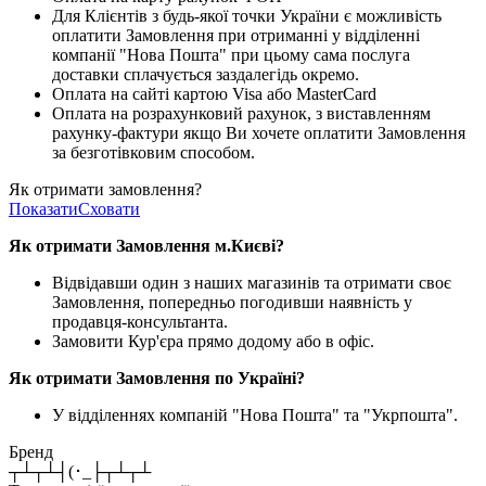
Для Клієнтів з будь-якої точки України є можливість
оплатити Замовлення при отриманні у відділенні
компанії "Нова Пошта" при цьому сама послуга
доставки сплачується заздалегідь окремо.
Оплата на сайті картою Visa або MasterCard
Оплата на розрахунковий рахунок, з виставленням
рахунку-фактури якщо Ви хочете оплатити Замовлення
за безготівковим способом.
Як отримати замовлення?
Показати
Сховати
Як отримати Замовлення м.Києві?
Відвідавши один з наших магазинів та отримати своє
Замовлення, попередньо погодивши наявність у
продавця-консультанта.
Замовити Кур'єра прямо додому або в офіс.
Як отримати Замовлення по Україні?
У відділеннях компаній "Нова Пошта" та "Укрпошта".
Бренд
┬┴┬┴┤(･_├┬┴┬┴