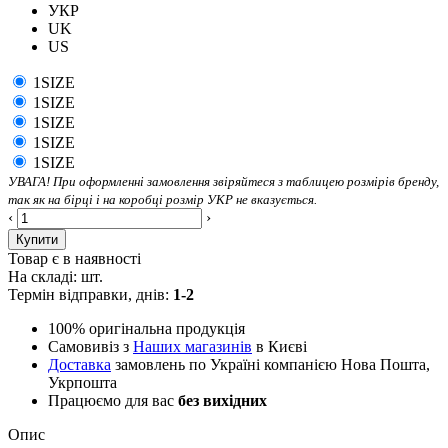
УКР
UK
US
1SIZE
1SIZE
1SIZE
1SIZE
1SIZE
УВАГА! При оформленні замовлення звіряйтеся з таблицею розмірів бренду,
так як на бірці і на коробці розмір УКР не вказується.
‹
›
Купити
Товар є в наявності
На складі:
шт.
Термін відправки, днів:
1-2
100% оригінальна продукція
Самовивіз з
Наших магазинів
в Києві
Доставка
замовлень по Україні компанією Нова Пошта,
Укрпошта
Працюємо для вас
без вихідних
Опис