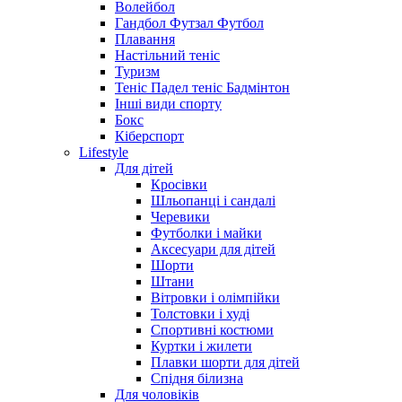
Волейбол
Гандбол Футзал Футбол
Плавання
Настільний теніс
Туризм
Теніс Падел теніс Бадмінтон
Інші види спорту
Бокс
Кіберспорт
Lifestyle
Для дітей
Кросівки
Шльопанці і сандалі
Черевики
Футболки і майки
Аксесуари для дітей
Шорти
Штани
Вітровки і олімпійки
Толстовки і худі
Спортивні костюми
Куртки і жилети
Плавки шорти для дітей
Спідня білизна
Для чоловіків