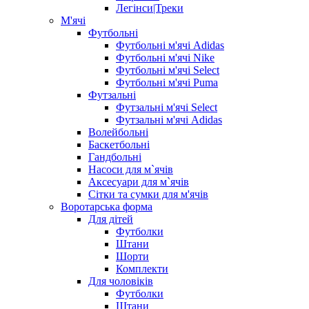
Легінси|Треки
М'ячі
Футбольні
Футбольні м'ячі Adidas
Футбольні м'ячі Nike
Футбольні м'ячі Select
Футбольні м'ячі Puma
Футзальні
Футзальні м'ячі Select
Футзальні м'ячі Adidas
Волейбольні
Баскетбольні
Гандбольні
Насоси для м`ячів
Аксесуари для м`ячів
Сітки та сумки для м'ячів
Воротарська форма
Для дітей
Футболки
Штани
Шорти
Комплекти
Для чоловіків
Футболки
Штани