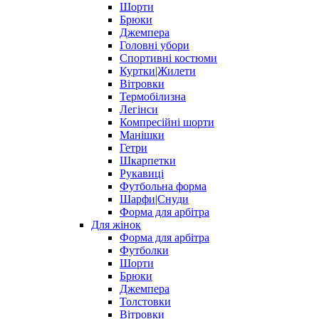
Шорти
Брюки
Джемпера
Головні убори
Спортивні костюми
Куртки|Жилети
Вітровки
Термобілизна
Легінси
Компресійні шорти
Манішки
Гетри
Шкарпетки
Рукавиці
Футбольна форма
Шарфи|Снуди
Форма для арбітра
Для жінок
Форма для арбітра
Футболки
Шорти
Брюки
Джемпера
Толстовки
Вітровки