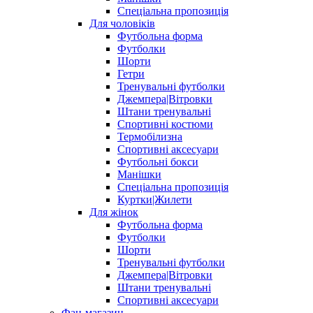
Спеціальна пропозиція
Для чоловіків
Футбольна форма
Футболки
Шорти
Гетри
Тренувальні футболки
Джемпера|Вітровки
Штани тренувальні
Спортивні костюми
Термобілизна
Спортивні аксесуари
Футбольні бокси
Манішки
Спеціальна пропозиція
Куртки|Жилети
Для жінок
Футбольна форма
Футболки
Шорти
Тренувальні футболки
Джемпера|Вітровки
Штани тренувальні
Спортивні аксесуари
Фан-магазин