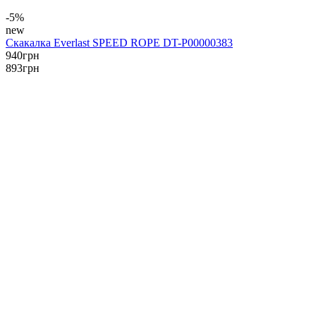
-5%
new
Скакалка Everlast SPEED ROPE DT-P00000383
940
грн
893
грн