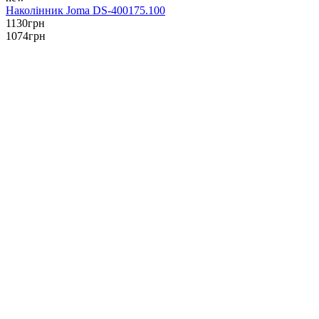
Наколінник Joma DS-400175.100
1130
грн
1074
грн