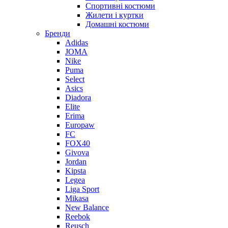
Спортивні костюми
Жилети і куртки
Домашні костюми
Бренди
Adidas
JOMA
Nike
Puma
Select
Asics
Diadora
Elite
Erima
Europaw
FC
FOX40
Givova
Jordan
Kipsta
Legea
Liga Sport
Mikasa
New Balance
Reebok
Reusch