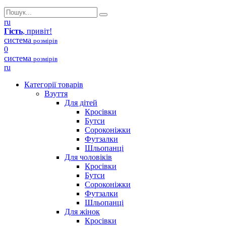
ru
Гість
, привіт!
система
розмірів
0
система
розмірів
ru
Категорії товарів
Взуття
Для дітей
Кросівки
Бутси
Сороконіжки
Футзалки
Шльопанці
Для чоловіків
Кросівки
Бутси
Сороконіжки
Футзалки
Шльопанці
Для жінок
Кросівки