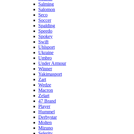
Salming
Salomon
Seco
Soccer
Spalding
Speedo
Spokey
Swift
Uhlsport
Ukraine
Umbro
Under Armour
Winner
Yakimasport
Zart
Wedze
Macron
Zelart
47 Brand
Player
Hummel
Derbystar
Molten
Mizuno
Selerity