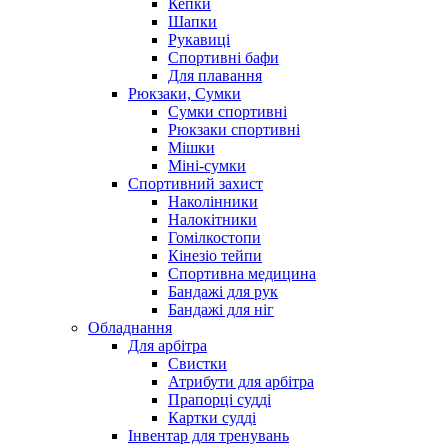
Кепки
Шапки
Рукавиці
Спортивні бафи
Для плавання
Рюкзаки, Сумки
Сумки спортивні
Рюкзаки спортивні
Мішки
Міні-сумки
Спортивний захист
Наколінники
Налокітники
Гомілкостопи
Кінезіо тейпи
Спортивна медицина
Бандажі для рук
Бандажі для ніг
Обладнання
Для арбітра
Свистки
Атрибути для арбітра
Прапорці судді
Картки судді
Інвентар для тренувань