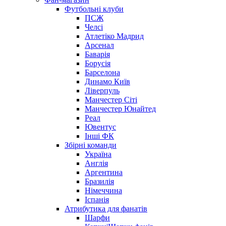
Футбольні клуби
ПСЖ
Челсі
Атлетіко Мадрид
Арсенал
Баварія
Борусія
Барселона
Динамо Київ
Ліверпуль
Манчестер Сіті
Манчестер Юнайтед
Реал
Ювентус
Інші ФК
Збірні команди
Україна
Англія
Аргентина
Бразилія
Німеччина
Іспанія
Атрибутика для фанатів
Шарфи