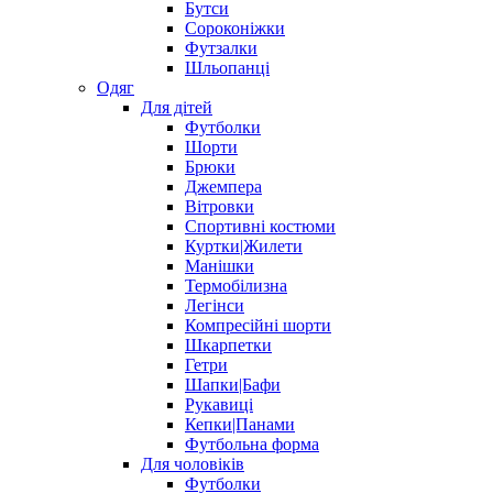
Бутси
Сороконіжки
Футзалки
Шльопанці
Одяг
Для дітей
Футболки
Шорти
Брюки
Джемпера
Вітровки
Спортивні костюми
Куртки|Жилети
Манішки
Термобілизна
Легінси
Компресійні шорти
Шкарпетки
Гетри
Шапки|Бафи
Рукавиці
Кепки|Панами
Футбольна форма
Для чоловіків
Футболки