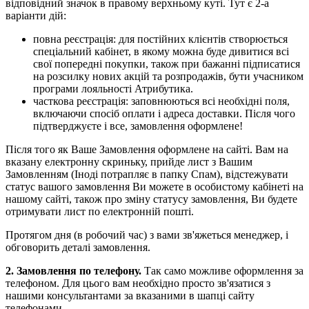
відповідний значок в правому верхньому куті. Тут є 2-а
варіанти дій:
повна реєстрація: для постійних клієнтів створюється
спеціальний кабінет, в якому можна буде дивитися всі
свої попередні покупки, також при бажанні підписатися
на розсилку нових акцій та розпродажів, бути учасником
програми лояльності Атрибутика.
часткова реєстрація: заповнюються всі необхідні поля,
включаючи спосіб оплати і адреса доставки. Після чого
підтверджуєте і все, замовлення оформлене!
Після того як Ваше Замовлення оформлене на сайті. Вам на
вказану електронну скриньку, прийде лист з Вашим
Замовленням (Іноді потрапляє в папку Спам), відстежувати
статус вашого замовлення Ви можете в особистому кабінеті на
нашому сайті, також про зміну статусу замовлення, Ви будете
отримувати лист по електронній пошті.
Протягом дня (в робочий час) з вами зв'яжеться менеджер, і
обговорить деталі замовлення.
2. Замовлення по телефону.
Так само можливе оформлення за
телефоном. Для цього вам необхідно просто зв'язатися з
нашими консультантами за вказаними в шапці сайту
телефонами.