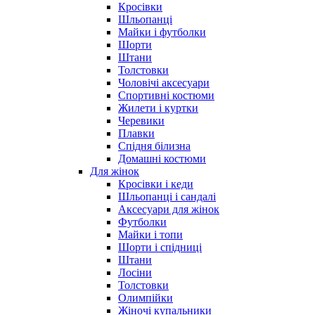
Кросівки
Шльопанці
Майки і футболки
Шорти
Штани
Толстовки
Чоловічі аксесуари
Спортивні костюми
Жилети і куртки
Черевики
Плавки
Спідня білизна
Домашні костюми
Для жінок
Кросівки і кеди
Шльопанці і сандалі
Аксесуари для жінок
Футболки
Майки і топи
Шорти і спідниці
Штани
Лосіни
Толстовки
Олимпійки
Жіночі купальники