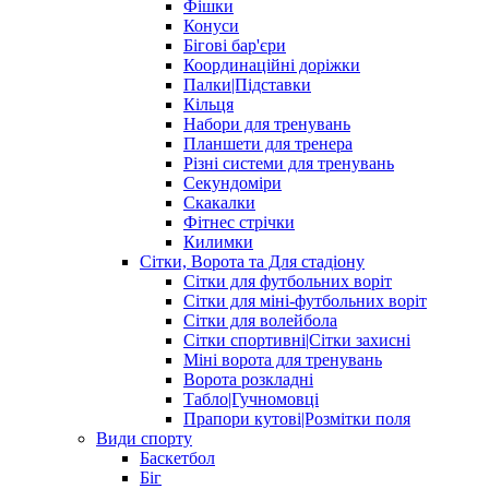
Фішки
Конуси
Бігові бар'єри
Координаційні доріжки
Палки|Підставки
Кільця
Набори для тренувань
Планшети для тренера
Різні системи для тренувань
Секундоміри
Скакалки
Фітнес стрічки
Килимки
Сітки, Ворота та Для стадіону
Сітки для футбольних воріт
Сітки для міні-футбольних воріт
Сітки для волейбола
Сітки спортивні|Cітки захисні
Міні ворота для тренувань
Ворота розкладні
Табло|Гучномовці
Прапори кутові|Розмітки поля
Види спорту
Баскетбол
Біг