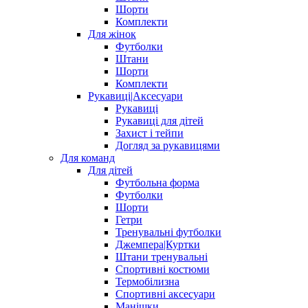
Шорти
Комплекти
Для жінок
Футболки
Штани
Шорти
Комплекти
Рукавиці|Аксесуари
Рукавиці
Рукавиці для дітей
Захист і тейпи
Догляд за рукавицями
Для команд
Для дітей
Футбольна форма
Футболки
Шорти
Гетри
Тренувальні футболки
Джемпера|Куртки
Штани тренувальні
Спортивні костюми
Термобілизна
Спортивні аксесуари
Манішки