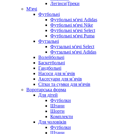
Легінси|Треки
М'ячі
Футбольні
Футбольні м'ячі Adidas
Футбольні м'ячі Nike
Футбольні м'ячі Select
Футбольні м'ячі Puma
Футзальні
Футзальні м'ячі Select
Футзальні м'ячі Adidas
Волейбольні
Баскетбольні
Гандбольні
Насоси для м`ячів
Аксесуари для м`ячів
Сітки та сумки для м'ячів
Воротарська форма
Для дітей
Футболки
Штани
Шорти
Комплекти
Для чоловіків
Футболки
Штани