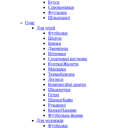
Бутси
Сороконіжки
Футзалки
Шльопанці
Одяг
Для дітей
Футболки
Шорти
Брюки
Джемпера
Вітровки
Спортивні костюми
Куртки|Жилети
Манішки
Термобілизна
Легінси
Компресійні шорти
Шкарпетки
Гетри
Шапки|Бафи
Рукавиці
Кепки|Панами
Футбольна форма
Для чоловіків
Футболки