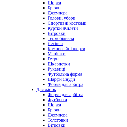
Шорти
Брюки
Джемпера
Головні убори
Спортивні костюми
Куртки|Жилети
Вітровки
Термобілизна
Легінси
Компресійні шорти
Манішки
Гетри
Шкарпетки
Рукавиці
Футбольна форма
Шарфи|Снуди
Форма для арбітра
Для жінок
Форма для арбітра
Футболки
Шорти
Брюки
Джемпера
Толстовки
Вітровки