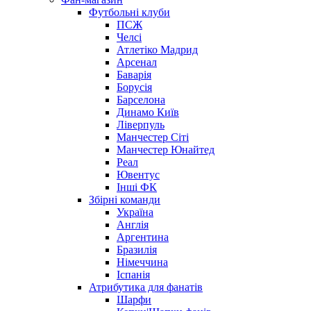
Футбольні клуби
ПСЖ
Челсі
Атлетіко Мадрид
Арсенал
Баварія
Борусія
Барселона
Динамо Київ
Ліверпуль
Манчестер Сіті
Манчестер Юнайтед
Реал
Ювентус
Інші ФК
Збірні команди
Україна
Англія
Аргентина
Бразилія
Німеччина
Іспанія
Атрибутика для фанатів
Шарфи