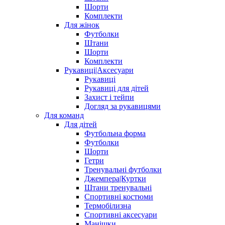
Шорти
Комплекти
Для жінок
Футболки
Штани
Шорти
Комплекти
Рукавиці|Аксесуари
Рукавиці
Рукавиці для дітей
Захист і тейпи
Догляд за рукавицями
Для команд
Для дітей
Футбольна форма
Футболки
Шорти
Гетри
Тренувальні футболки
Джемпера|Куртки
Штани тренувальні
Спортивні костюми
Термобілизна
Спортивні аксесуари
Манішки