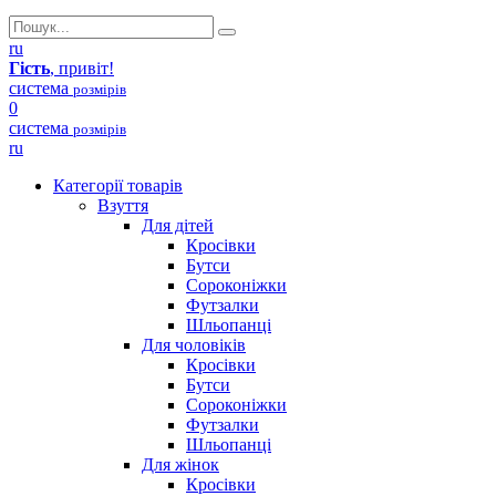
ru
Гість
, привіт!
система
розмірів
0
система
розмірів
ru
Категорії товарів
Взуття
Для дітей
Кросівки
Бутси
Сороконіжки
Футзалки
Шльопанці
Для чоловіків
Кросівки
Бутси
Сороконіжки
Футзалки
Шльопанці
Для жінок
Кросівки