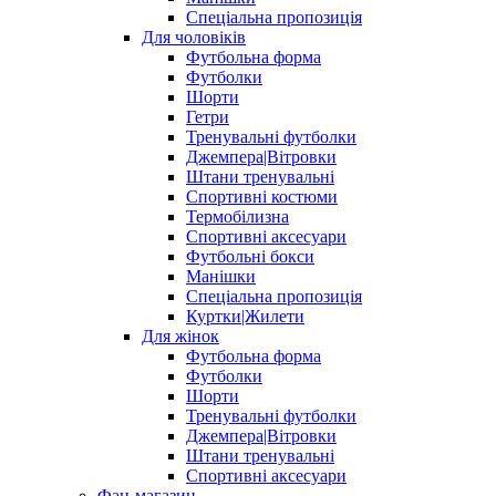
Спеціальна пропозиція
Для чоловіків
Футбольна форма
Футболки
Шорти
Гетри
Тренувальні футболки
Джемпера|Вітровки
Штани тренувальні
Спортивні костюми
Термобілизна
Спортивні аксесуари
Футбольні бокси
Манішки
Спеціальна пропозиція
Куртки|Жилети
Для жінок
Футбольна форма
Футболки
Шорти
Тренувальні футболки
Джемпера|Вітровки
Штани тренувальні
Спортивні аксесуари
Фан-магазин